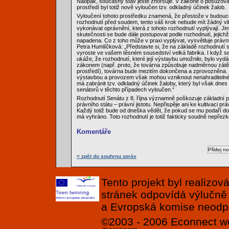
Naopak, současný stav ještě zhoršuje. V zákoně o posuzování
prostředí byl totiž nově vyloučen tzv. odkladný účinek žalob.
Vyloučení tohoto prostředku znamená, že přestože v budouc
rozhodnutí před soudem, tento váš krok nebude mít žádný vl
vykonávat oprávnění, která z tohoto rozhodnutí vyplývají. Jin
skutečnosti se bude dále postupovat podle rozhodnutí, jejich
napadena. Co z toho může v praxi vyplývat, vysvětluje právn
Petra Humlíčková: „Představte si, že na základě rozhodnutí 
vyroste ve vašem těsném sousedství velká fabrika. I když s
ukáže, že rozhodnutí, které její výstavbu umožnilo, bylo vyd
zákonem (např. proto, že továrna způsobuje nadměrnou zátěž
prostředí), továrna bude mezitím dokončena a zprovozněna. V 
výstavbou a provozem však mohou vzniknout nenahraditelné
má zabránit tzv. odkladný účinek žaloby, který byl však dne
senátorů v těchto případech vyloučen.“
Rozhodnutí Senátu z 8. října významně poškozuje základní pr
právního státu – právní jistotu. Nepřispěje ani ke kultivaci prá
Každý totiž bude od dneška vědět, že pokud se mu podaří do
má vyhráno. Toto rozhodnutí je totiž fakticky soudně nepřez
Komentáře
< zpět do souhrnu zpráv
Tento projekt byl realizo
stránek odpovídá výlučně
a Evropská komise neodpov
©2003 - 2006
Econnect
w