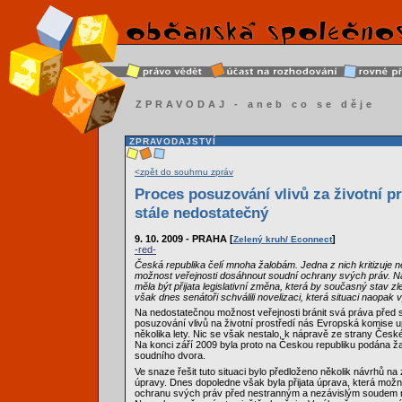
ZPRAVODAJ - aneb co se děje
ZPRAVODAJSTVÍ
<zpět do souhrnu zpráv
Proces posuzování vlivů za životní pr
stále nedostatečný
9. 10. 2009 - PRAHA [
]
Zelený kruh/ Econnect
-red-
Česká republika čelí mnoha žalobám. Jedna z nich kritizuje 
možnost veřejnosti dosáhnout soudní ochrany svých práv. Na
měla být přijata legislativní změna, která by současný stav zl
však dnes senátoři schválili novelizaci, která situaci naopak
Na nedostatečnou možnost veřejnosti bránit svá práva před 
posuzování vlivů na životní prostředí nás Evropská komise u
několika lety. Nic se však nestalo, k nápravě ze strany Česk
Na konci září 2009 byla proto na Českou republiku podána 
soudního dvora.
Ve snaze řešit tuto situaci bylo předloženo několik návrhů 
úpravy. Dnes dopoledne však byla přijata úprava, která mož
ochranu svých práv před nestranným a nezávislým soudem ni