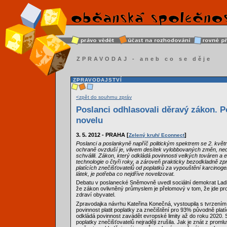
ZPRAVODAJ - aneb co se děje
ZPRAVODAJSTVÍ
<zpět do souhrnu zpráv
Poslanci odhlasovali děravý zákon. P
novelu
3. 5. 2012 - PRAHA [
]
Zelený kruh/ Econnect
Poslanci a poslankyně napříč politickým spektrem se 2. květn
ochraně ovzduší je, vlivem desítek vylobbovaných změn, nedo
schválili. Zákon, který odkládá povinnosti velkých továren a e
technologie o čtyři roky, a zároveň prakticky bezodkladně z
platících znečišťovatelů od poplatků za vypouštění karcinog
látek, je potřeba co nejdříve novelizovat.
Debatu v poslanecké Sněmovně uvedl sociální demokrat Ladis
že zákon ovlivněný průmyslem je přelomový v tom, že jde pro
zdraví obyvatel.
Zpravodajka návrhu Kateřina Konečná, vystoupila s tvrzením
povinnost platit poplatky za znečištění pro 93% původně platí
odkládá povinnost zavádět evropské limity až do roku 2020.
poplatky znečišťovatelů nejraději zrušila. Jak je znát z promlu