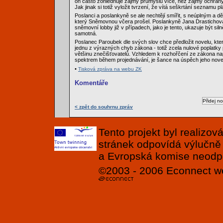
on často zohledňuje zájmy průmyslu více, než zájmy ochrany
Jak jinak si totiž vyložit tvrzení, že vítá seškrtání seznamu p
Poslanci a poslankyně se ale nechtějí smířit, s neúplným a
který Sněmovnou včera prošel. Poslankyně Jana Drastichová
sněmovní lobby již v případech, jako je tento, ukazuje být si
samotná.
Poslanec Paroubek dle svých slov chce předložit novelu, kte
jednu z výrazných chyb zákona - totiž zcela nulové poplatky
většinu znečišťovatelů. Vzhledem k rozhořčení ze zákona nap
spektrem během projednávání, je šance na úspěch jeho nove
•
Tisková zpráva na webu ZK
Komentáře
< zpět do souhrnu zpráv
Tento projekt byl realizo
stránek odpovídá výlučně
a Evropská komise neodpov
©2003 - 2006
Econnect
w