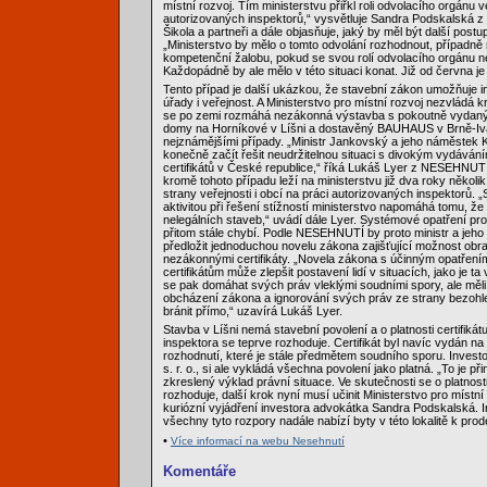
místní rozvoj. Tím ministerstvu přiřkl roli odvolacího orgánu v
autorizovaných inspektorů,“ vysvětluje Sandra Podskalská z
Šikola a partneři a dále objasňuje, jaký by měl být další postu
„Ministerstvo by mělo o tomto odvolání rozhodnout, případn
kompetenční žalobu, pokud se svou rolí odvolacího orgánu n
Každopádně by ale mělo v této situaci konat. Již od června je
Tento případ je další ukázkou, že stavební zákon umožňuje 
úřady i veřejnost. A Ministerstvo pro místní rozvoj nezvládá k
se po zemi rozmáhá nezákonná výstavba s pokoutně vydanými
domy na Horníkové v Líšni a dostavěný BAUHAUS v Brně-Iva
nejznámějšími případy. „Ministr Jankovský a jeho náměstek K
konečně začít řešit neudržitelnou situaci s divokým vydáván
certifikátů v České republice,“ říká Lukáš Lyer z NESEHNUT
kromě tohoto případu leží na ministerstvu již dva roky několik
strany veřejnosti i obcí na práci autorizovaných inspektorů.
aktivitou při řešení stížností ministerstvo napomáhá tomu, že
nelegálních staveb,“ uvádí dále Lyer. Systémové opatření pro
přitom stále chybí. Podle NESEHNUTÍ by proto ministr a jeho
předložit jednoduchou novelu zákona zajišťující možnost obr
nezákonnými certifikáty. „Novela zákona s účinným opatřen
certifikátům může zlepšit postavení lidí v situacích, jako je ta
se pak domáhat svých práv vleklými soudními spory, ale měli
obcházení zákona a ignorování svých práv ze strany bezohl
bránit přímo,“ uzavírá Lukáš Lyer.
Stavba v Líšni nemá stavební povolení a o platnosti certifiká
inspektora se teprve rozhoduje. Certifikát byl navíc vydán n
rozhodnutí, které je stále předmětem soudního sporu. Invest
s. r. o., si ale vykládá všechna povolení jako platná. „To je p
zkreslený výklad právní situace. Ve skutečnosti se o platnosti 
rozhoduje, další krok nyní musí učinit Ministerstvo pro místní
kuriózní vyjádření investora advokátka Sandra Podskalská. I
všechny tyto rozpory nadále nabízí byty v této lokalitě k prode
•
Více informací na webu Nesehnutí
Komentáře