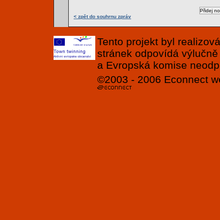
< zpět do souhrnu zpráv
Tento projekt byl realizo
stránek odpovídá výlučně
a Evropská komise neodpov
©2003 - 2006
Econnect
w