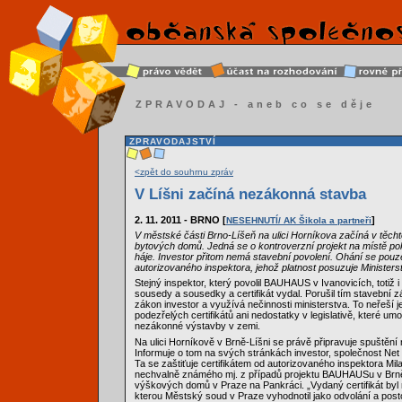
ZPRAVODAJ - aneb co se děje
ZPRAVODAJSTVÍ
<zpět do souhrnu zpráv
V Líšni začíná nezákonná stavba
2. 11. 2011 - BRNO [
]
NESEHNUTÍ/ AK Šikola a partneři
V městské části Brno-Líšeň na ulici Horníkova začíná v těc
bytových domů. Jedná se o kontroverzní projekt na místě 
háje. Investor přitom nemá stavební povolení. Ohání se pouze
autorizovaného inspektora, jehož platnost posuzuje Ministerst
Stejný inspektor, který povolil BAUHAUS v Ivanovicích, totiž i 
sousedy a sousedky a certifikát vydal. Porušil tím stavební 
zákon investor a využívá nečinnosti ministerstva. To neřeší j
podezřelých certifikátů ani nedostatky v legislativě, které u
nezákonné výstavby v zemi.
Na ulici Horníkově v Brně-Líšni se právě připravuje spuštění 
Informuje o tom na svých stránkách investor, společnost Net 
Ta se zaštiťuje certifikátem od autorizovaného inspektora Mil
nechvalně známého mj. z případů projektu BAUHAUSu v Brn
výškových domů v Praze na Pankráci. „Vydaný certifikát byl
kterou Městský soud v Praze vyhodnotil jako odvolání a posto