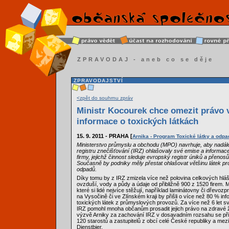
ZPRAVODAJ - aneb co se děje
ZPRAVODAJSTVÍ
<zpět do souhrnu zpráv
Ministr Kocourek chce omezit právo v
informace o toxických látkách
15. 9. 2011 - PRAHA [
Arnika - Program Toxické látky a odpa
Ministerstvo průmyslu a obchodu (MPO) navrhuje, aby nadál
registru znečišťování (IRZ) ohlašovaly své emise a informac
firmy, jejichž činnost sleduje evropský registr úniků a přeno
Současně by podniky měly přestat ohlašovat většinu látek 
odpadů.
Díky tomu by z IRZ zmizela více než polovina celkových hlá
ovzduší, vody a půdy a údaje od přibližně 900 z 1520 firem. Me
které si lidé nejvíce stěžují, například laminátovny či dřevozp
na Vysočině či ve Zlínském kraji by přišli o více než 80 % inf
toxických látek z průmyslových provozů. Za více než 6 let s
IRZ pomohl mnoha občanům prosadit jejich právo na zdravé ži
výzvě Arniky za zachování IRZ v dosavadním rozsahu se připo
120 starostů a zastupitelů z obcí celé České republiky a mezi n
Dienstbier.