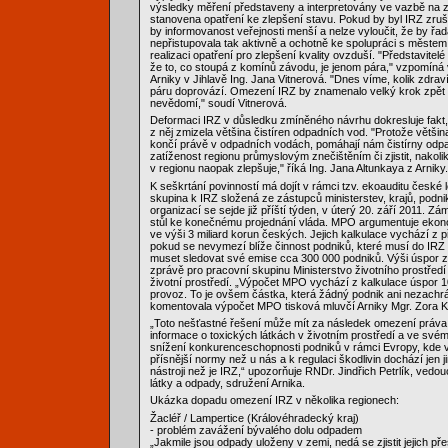
výsledky měření představeny a interpretovány ve vazbě na z
stanovena opatření ke zlepšení stavu. Pokud by byl IRZ zru
by informovanost veřejnosti menší a nelze vyloučit, že by řa
nepřistupovala tak aktivně a ochotně ke spolupráci s městem
realizaci opatření pro zlepšení kvality ovzduší. "Představitelé
že to, co stoupá z komínů závodu, je jenom pára," vzpomín
Arniky v Jihlavě Ing. Jana Vitnerová. "Dnes víme, kolik zdraví
páru doprovází. Omezení IRZ by znamenalo velký krok zpě
nevědomí," soudí Vitnerová.
Deformaci IRZ v důsledku zmíněného návrhu dokresluje fakt,
z něj zmizela většina čistíren odpadních vod. "Protože větši
končí právě v odpadních vodách, pomáhají nám čistírny odp
zatíženost regionu průmyslovým znečištěním či zjistit, nakolik
v regionu naopak zlepšuje," říká Ing. Jana Altunkaya z Arniky.
K seškrtání povinností má dojít v rámci tzv. ekoauditu české l
skupina k IRZ složená ze zástupců ministerstev, krajů, podni
organizací se sejde již příští týden, v úterý 20. září 2011. Z
stůl ke konečnému projednání vláda. MPO argumentuje eko
ve výši 3 miliard korun českých. Jejich kalkulace vychází z 
pokud se nevymezí blíže činnost podniků, které musí do IRZ
muset sledovat své emise cca 300 000 podniků. Výši úspor 
zprávě pro pracovní skupinu Ministerstvo životního prostřed
životní prostředí. „Výpočet MPO vychází z kalkulace úspor 10
provoz. To je ovšem částka, která žádný podnik ani nezachrán
komentovala výpočet MPO tisková mluvčí Arniky Mgr. Zora K
„Toto nešťastné řešení může mít za následek omezení práva 
informace o toxických látkách v životním prostředí a ve sv
snížení konkurenceschopnosti podniků v rámci Evropy, kde v
přísnější normy než u nás a k regulaci škodlivin dochází jen ji
nástroji než je IRZ,“ upozorňuje RNDr. Jindřich Petrlík, ved
látky a odpady, sdružení Arnika.
Ukázka dopadu omezení IRZ v několika regionech:
Žacléř / Lampertice (Královéhradecký kraj)
- problém zavážení bývalého dolu odpadem
„Jakmile jsou odpady uloženy v zemi, nedá se zjistit jejich př