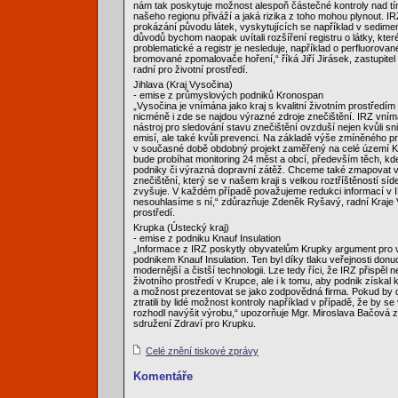
nám tak poskytuje možnost alespoň částečné kontroly nad tí
našeho regionu přiváží a jaká rizika z toho mohou plynout. 
prokázání původu látek, vyskytujících se například v sedime
důvodů bychom naopak uvítali rozšíření registru o látky, kter
problematické a registr je nesleduje, například o perfluorovan
bromované zpomalovače hoření,“ říká Jiří Jirásek, zastupitel
radní pro životní prostředí.
Jihlava (Kraj Vysočina)
- emise z průmyslových podniků Kronospan
„Vysočina je vnímána jako kraj s kvalitní životním prostředí
nicméně i zde se najdou výrazné zdroje znečištění. IRZ vním
nástroj pro sledování stavu znečištění ovzduší nejen kvůli sn
emisí, ale také kvůli prevenci. Na základě výše zmíněného p
v současné době obdobný projekt zaměřený na celé území K
bude probíhat monitoring 24 měst a obcí, především těch, k
podniky či výrazná dopravní zátěž. Chceme také zmapovat vl
znečištění, který se v našem kraji s velkou roztříštěností síde
zvyšuje. V každém případě považujeme redukci informací v I
nesouhlasíme s ní,“ zdůrazňuje Zdeněk Ryšavý, radní Kraje 
prostředí.
Krupka (Ústecký kraj)
- emise z podniku Knauf Insulation
„Informace z IRZ poskytly obyvatelům Krupky argument pro 
podnikem Knauf Insulation. Ten byl díky tlaku veřejnosti don
modernější a čistší technologii. Lze tedy říci, že IRZ přispěl 
životního prostředí v Krupce, ale i k tomu, aby podnik získa
a možnost prezentovat se jako zodpovědná firma. Pokud by 
ztratili by lidé možnost kontroly například v případě, že by s
rozhodl navýšit výrobu,“ upozorňuje Mgr. Miroslava Bačová
sdružení Zdraví pro Krupku.
Celé znění tiskové zprávy
Komentáře