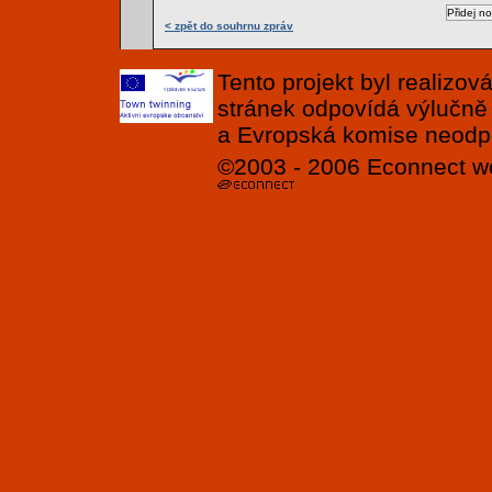
< zpět do souhrnu zpráv
Tento projekt byl realizo
stránek odpovídá výlučně
a Evropská komise neodpov
©2003 - 2006
Econnect
w