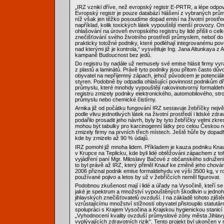
„IRZ vznikl dříve, než evropský registr E-PRTR, a lépe odpov
Evropský registr je pouze databází hlášení z vybraných prů
níž však jen těžko posoudíme dopad emisí na životní prostřed
například, kolik toxických látek vypouštějí menší provozy.
ohlašování na úroveň evropského registru by lidé přišli o cel
znečišťování svého životního prostředí průmyslem, neboť do 
prakticky totožné podniky, které podléhají integrovanému pov
nad kterými již je kontrola,“ vysvětluje Ing. Jana Altunkaya z 
kampaně Budoucnost bez jedů.
Do registru by nadále už nemusely své emise hlásit firmy vyrá
z plastů a laminátů. Právě tyto podniky jsou přitom často dův
obyvatel na nepříjemný zápach, jehož původcem je potenciál
styren. Podobně by odpadla ohlašující povinnost podnikům d
průmyslu, které mnohdy vypouštějí rakovinotvorný formaldeh
registru zmizely podniky elektronického, automobilového, stro
průmyslu nebo chemické čistírny.
Arnika již od počátku fungování IRZ sestavuje žebříčky nejvě
podle vlivu jednotlivých látek na životní prostředí i lidské z
podařilo prosadit jeho návrh, byly by tyto žebříčky velmi zkr
mohou být tabulky pro karcinogenní látky pro celou Českou re
zmizely firmy na prvních třech místech. Ještě hůře by dopadl
kde by zmizelo až 90 % údajů.
IRZ pomohl již mnoha lidem. Příkladem je kauza podniku Knauf 
v Krupce na Teplicku, kde byli lidé obtěžováni zápachem z to
vyjádření paní Mgr. Miloslavy Bačové z občanského sdružení
to byl právě až IRZ, který přiměl Knauf ke změně jeho chová
2006 přiznal podnik emise formaldehydu ve výši 3500 kg, v r
používané pojivo a letos by už v žebříčcích neměl figurovat.
Podobnou zkušenost mají i lidé a úřady na Vysočině, kteří se
jaké je spektrum a množství vypouštěných škodlivin u jednoh
jihlavských znečišťovatelů ovzduší. I na základě tohoto zjištěn
vzrůstajícímu množství stížností obyvatel přistoupilo statutár
spolupráci s Krajem Vysočina a Krajskou hygienickou stanicí k
„Vyhodnocení kvality ovzduší průmyslové zóny města Jihlav
vyplývajících zdravotních rizik“. Tento projekt byl ukončen v