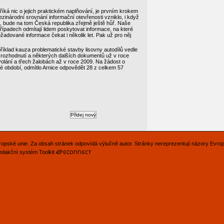
říká nic o jejich praktickém naplňování, je prvním krokem
zinárodní srovnání informační otevřenosti vzniklo, i když
, bude na tom Česká republika zřejmě ještě hůř. Naše
případech odmítají lidem poskytovat informace, na které
adované informace čekat i několik let. Pak už pro něj
íklad kauza problematické stavby lisovny autodílů vedle
o rozhodnutí a některých dalších dokumentů už v roce
dvolání a třech žalobách až v roce 2009. Na žádost o
té období, odmítlo Arnice odpovědět 28 z celkem 57
Evropské unie. Za obsah stránek odpovídá výlučně autor. Stránky nereprezentují názory Evro
edakční systém Toolkit