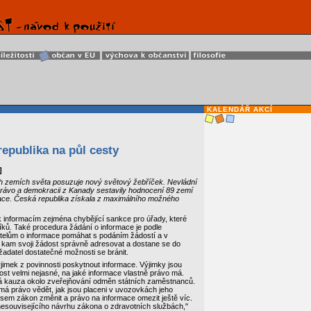
KALENDÁŘ AKCÍ
epublika na půl cesty
]
ých zemích světa posuzuje nový světový žebříček. Nevládní
rávo a demokracii z Kanady sestavily hodnocení 89 zemí
rmace. Česká republika získala z maximálního možného
 informacím zejména chybějící sankce pro úřady, které
ků. Také procedura žádání o informace je podle
datelům o informace pomáhat s podáním žádostí a v
, kam svoji žádost správně adresovat a dostane se do
adatel dostatečné možnosti se bránit.
ýjimek z povinnosti poskytnout informace. Výjimky jsou
ost velmi nejasné, na jaké informace vlastně právo má.
vná kauza okolo zveřejňování odměn státních zaměstnanců.
 má právo vědět, jak jsou placeni v uvozovkách jeho
sem zákon změnit a právo na informace omezit ještě víc.
esouvisejícího návrhu zákona o zdravotních službách,"