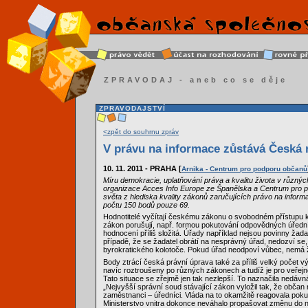
ZPRAVODAJ - aneb co se děje
ZPRAVODAJSTVÍ
<zpět do souhrnu zpráv
V právu na informace zůstává Česká r
10. 11. 2011 - PRAHA [
Arnika - Centrum pro podporu občanů
Míru demokracie, uplatňování práva a kvalitu života v různ
organizace Acces Info Europe ze Španělska a Centrum pro p
světa z hlediska kvality zákonů zaručujících právo na info
počtu 150 bodů pouze 69.
Hodnotitelé vyčítají českému zákonu o svobodném přístupu k
zákon porušují, např. formou pokutování odpovědných úřední
hodnocení příliš složitá. Úřady například nejsou povinny ža
případě, že se žadatel obrátí na nesprávný úřad, nedozví se
byrokratického kolotoče. Pokud úřad neodpoví vůbec, nemá ž
Body ztrácí česká právní úprava také za příliš velký počet v
navíc roztroušeny po různých zákonech a tudíž je pro veřejn
Tato situace se zřejmě jen tak nezlepší. To naznačila nedá
„Nejvyšší správní soud stávající zákon vyložil tak, že občan
zaměstnanci – úředníci. Vláda na to okamžitě reagovala poku
Ministerstvo vnitra dokonce neváhalo propašovat změnu do n