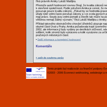
říká právník Arniky Lukáš Matějka.
Přestože autoři hodnocení rovnou říkají, že kvalita zákonů ne
k otevřené společnosti. Podle sdružení Arnika je cenné, že me
posuzuje pouze kvalitu zákonů. „Pokud by se hodnotila praxe
úřady totiž velmi často porušují zákony a i ve zcela jasných 
mají právo. Soudy jsou velmi pomalé a člověk tak může na pož
většinou nemají žádný význam," říká Lukáš Matějka z Arniky.
Příklad takového obstrukčního chování úředníků ukazuje např
obytné části Úval u Prahy. Arnika požadovala kopií územníh
2002, ale informace jí byly vydány po desítkách stížností, o
sdělení, kolik stromů bylo vykáceno a kolik vysázeno za urči
pražských městských částí.
•
Další informace a kompletní hodnocení
Komentáře
< zpět do souhrnu zpráv
Tento projekt byl realizován za finanční podpory 
©2003 - 2006
Econnect
webhosting
,
webdesign
a
r