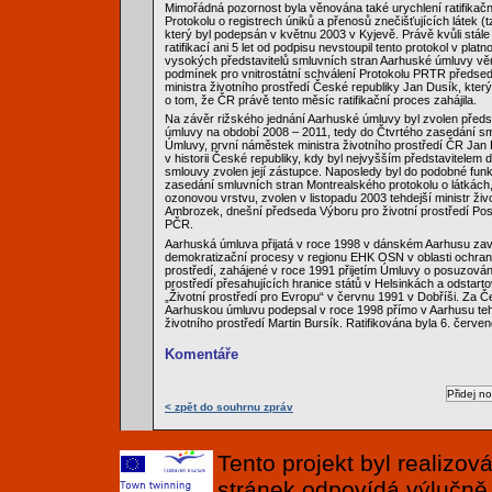
Mimořádná pozornost byla věnována také urychlení ratifikač
Protokolu o registrech úniků a přenosů znečišťujících látek (
který byl podepsán v květnu 2003 v Kyjevě. Právě kvůli stál
ratifikací ani 5 let od podpisu nevstoupil tento protokol v platn
vysokých představitelů smluvních stran Aarhuské úmluvy vě
podmínek pro vnitrostátní schválení Protokolu PRTR předse
ministra životního prostředí České republiky Jan Dusík, který
o tom, že ČR právě tento měsíc ratifikační proces zahájila.
Na závěr rižského jednání Aarhuské úmluvy byl zvolen před
úmluvy na období 2008 – 2011, tedy do Čtvrtého zasedání sm
Úmluvy, první náměstek ministra životního prostředí ČR Jan 
v historii České republiky, kdy byl nejvyšším představitelem 
smlouvy zvolen její zástupce. Naposledy byl do podobné fun
zasedání smluvních stran Montrealského protokolu o látkách,
ozonovou vrstvu, zvolen v listopadu 2003 tehdejší ministr živ
Ambrozek, dnešní předseda Výboru pro životní prostředí P
PČR.
Aarhuská úmluva přijatá v roce 1998 v dánském Aarhusu zavr
demokratizační procesy v regionu EHK OSN v oblasti ochran
prostředí, zahájené v roce 1991 přijetím Úmluvy o posuzování
prostředí přesahujících hranice států v Helsinkách a odstar
„Životní prostředí pro Evropu“ v červnu 1991 v Dobříši. Za Č
Aarhuskou úmluvu podepsal v roce 1998 přímo v Aarhusu tehd
životního prostředí Martin Bursík. Ratifikována byla 6. červe
Komentáře
< zpět do souhrnu zpráv
Tento projekt byl realizo
stránek odpovídá výlučně