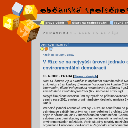
ZPRAVODAJ - aneb co se děje
ZPRAVODAJSTVÍ
<zpět do souhrnu zpráv
V Rize se na nejvyšší úrovni jednalo 
environmentální demokracii
16. 6. 2008 - PRAHA [
]
Strana zelených
Den 13. června 2008 skončilo v lotyšském hlavním městě Riz
smluvních stran Úmluvy Evropské hospodářské komise OSN 
informacím, účasti veřejnosti na rozhodování a přístupu k pr
záležitostech životního prostředí (tzv. Aarhuské smlouvy).
Nejvyšším představitelem úmluvy byl až do příštího vrcholn
zemí v roce 2011 zvolen první náměstek českého ministra živ
Dusík.
Vrcholné jednání Aarhuské úmluvy v Rize se soustředilo na 
zejména se zajištěním právní ochrany veřejnosti v oblasti živ
nejen v národních, ale i v mezinárodních podmínkách. Česká
založení pracovní skupiny pro účast veřejnosti na rozhodová
environmentálních otázkách. Vznik skupiny navrhly mezináro
organizace European Eco-Forum a Regionální environmentál