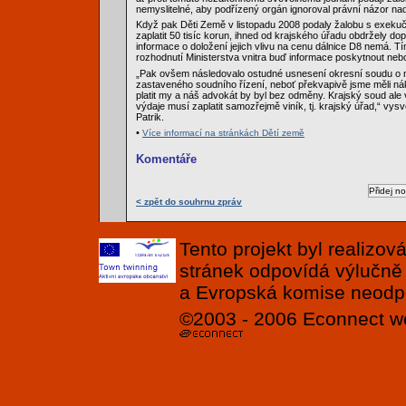
nemyslitelné, aby podřízený orgán ignoroval právní názor na
Když pak Děti Země v listopadu 2008 podaly žalobu s exek
zaplatit 50 tisíc korun, ihned od krajského úřadu obdržely do
informace o doložení jejich vlivu na cenu dálnice D8 nemá. Tí
rozhodnutí Ministerstva vnitra buď informace poskytnout neb
„Pak ovšem následovalo ostudné usnesení okresní soudu o 
zastaveného soudního řízení, neboť překvapivě jsme měli ná
platit my a náš advokát by byl bez odměny. Krajský soud ale 
výdaje musí zaplatit samozřejmě viník, tj. krajský úřad,“ vys
Patrik.
•
Více informací na stránkách Dětí země
Komentáře
< zpět do souhrnu zpráv
Tento projekt byl realizo
stránek odpovídá výlučně
a Evropská komise neodpov
©2003 - 2006
Econnect
w