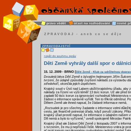
ZPRAVODAJ - aneb co se děje
ZPRAVODAJSTVÍ
<zpět do souhrnu zpráv
Děti Země vyhrály další spor o dálnic
15. 12. 2009 - BRNO [
Děti Země - Klub za udržitelnou dopra
Dvouletá bitva Dětí Země s bývalým hejtmanem Jiřím Šulcem 
tvrzení, že údajně způsobily zvýšení nákladů za výstavbu d
středohoří, skončila jejich úspěchem.
Krajský soud v Ústí nad Labem uložil krajskému úřadu, aby z
náklady za řízení ve výši téměř 13 tisíc korun. Už ale před t
zaplatit 50 tisíc korun za ignorování rozhodnutí Ministerstva vn
žádost o informace správně vyřídil. Ten to třikrát odmítnul. 
Dětem Země ale ihned napsal, že žádané informace nemá.
„Rozsudek je pro všechny žadatele o informace velmi důležit
cestu, jak finančně potrestat úřady, když poruší zákony. Přito
krajský úřad prostě napsal, že informace o údajném našem vl
D8 nemá a bylo to vyřízené,“ uvedl spokojeně Miroslav Patri
Krajský úřad ale žádost Dětí Země z listopadu 2007 o inform
s tvrzením, že mu ji nepřísluší řešit. Ministerstvo vnitra je p
ať proti tomuto nezákonnému svévolnému jednání podají žalo