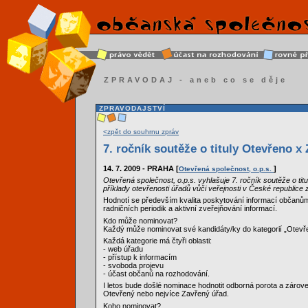
ZPRAVODAJ - aneb co se děje
ZPRAVODAJSTVÍ
<zpět do souhrnu zpráv
7. ročník soutěže o tituly Otevřeno x
14. 7. 2009 - PRAHA [
]
Otevřená společnost, o.p.s.
Otevřená společnost, o.p.s. vyhlašuje 7. ročník soutěže o tit
příklady otevřenosti úřadů vůči veřejnosti v České republice 
Hodnotí se především kvalita poskytování informací občanů
radničních periodik a aktivní zveřejňování informací.
Kdo může nominovat?
Každý může nominovat své kandidáty/ky do kategorií „Otevř
Každá kategorie má čtyři oblasti:
- web úřadu
- přístup k informacím
- svoboda projevu
- účast občanů na rozhodování.
I letos bude došlé nominace hodnotit odborná porota a zárov
Otevřený nebo nejvíce Zavřený úřad.
Koho nominovat?