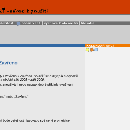
KALENDÁŘ AKCÍ
 Zavřeno
uly Otevřeno x Zavřeno. Soutěží se o nejlepší a nejhorší
za období září 2008 – září 2009.
m, zneužívání nebo naopak dobré příklady využívání
eno“ nebo „Zavřeno“.
eň bude veřejnost hlasovat o své ceně pro nejvíce