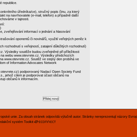
é republice.
onkrétního úředníka/ce), stručný popis činu, za který
akt na navrhovatele (e-mail, telefon) a případně další
uchováme v tajnosti.
rií:
)
ce, zveřejňování informací o jednání a hlasování
trašování oponentů či novinářů, využití veřejných peněz k
 rozhodnutí s veřejností, zatajení důležitých rozhodnutí)
. Výsledky soutěže budou zveřejněné při příležitosti
 a na webu www.otevrete.cz. Výsledky předchozích
e na www.otevrete.cz. Soutěž ve stejný den probíhá ve
eedom of Information Advocates Network
ww.otevrete.cz) podporovaný Nadací Open Society Fund
.s., jehož cílem je podporovat účast občanů na
ístup občanů k informacím.
Evropské unie. Za obsah stránek odpovídá výlučně autor. Stránky nereprezentují názory Evro
edakční systém Toolkit