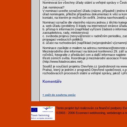
Nominovat lze všechny úřady státní a veřejné správy v Česk
Jak nominovat?
V nominaci uveďte označení úřadu (název, případně i jméno k
úřad nominujete, přiložte případnou dokumentaci k věci a kont
kontakt, na kterém je možné čin ověřit. Jména navrhovatelů 
Nominaci označte dle vlastního názoru jednou z těchto katego
a. web úřadu (problémy či klady na internetové stránce úřadu
b. přístup k informacím (například vyřízení žádosti o informa
zastupitelstva, rady, ministerstva)
c. svoboda projevu (nevyváženost v radničním periodiku, zas
propagaci vedoucích politiků)
d. účast na rozhodování (například (ne)projednání významných
Nominace zasílejte e-mailem na adresu nominace@otevrete.cz
Mezinárodního dne informací na tiskové konferenci 29. září
ročníků, fotografie z předávání cen a další informace najdet
třiceti zemích světa. Koordinuje ji mezinárodní asociace Fr
(http://www.foiadvocates.net).
Soutěž je součástí projektu Otevřete.cz (podrobnosti na w
Praha), který je jedním z programů Otevřené společnosti, o.p
rozhodovacích procesech státní a veřejné správy, jakož i př
Komentáře
< zpět do souhrnu zpráv
Tento projekt byl realizován za finanční podpory 
©2003 - 2006
Econnect
webhosting
,
webdesign
a
r