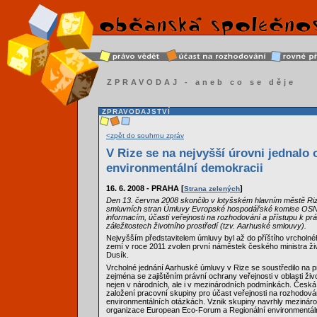
ZPRAVODAJ - aneb co se děje
ZPRAVODAJSTVÍ
<zpět do souhrnu zpráv
V Rize se na nejvyšší úrovni jednalo 
environmentální demokracii
16. 6. 2008 - PRAHA [
]
Strana zelených
Den 13. června 2008 skončilo v lotyšském hlavním městě Riz
smluvních stran Úmluvy Evropské hospodářské komise OSN 
informacím, účasti veřejnosti na rozhodování a přístupu k pr
záležitostech životního prostředí (tzv. Aarhuské smlouvy).
Nejvyšším představitelem úmluvy byl až do příštího vrcholn
zemí v roce 2011 zvolen první náměstek českého ministra živ
Dusík.
Vrcholné jednání Aarhuské úmluvy v Rize se soustředilo na 
zejména se zajištěním právní ochrany veřejnosti v oblasti živ
nejen v národních, ale i v mezinárodních podmínkách. Česká
založení pracovní skupiny pro účast veřejnosti na rozhodová
environmentálních otázkách. Vznik skupiny navrhly mezináro
organizace European Eco-Forum a Regionální environmentál