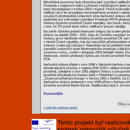
Mimořádná pozornost byla věnována také urychlení ratifikač
Protokolu o registrech úniků a přenosů znečišťujících látek (
který byl podepsán v květnu 2003 v Kyjevě. Právě kvůli stál
ratifikací ani 5 let od podpisu nevstoupil tento protokol v platn
vysokých představitelů smluvních stran Aarhuské úmluvy vě
podmínek pro vnitrostátní schválení Protokolu PRTR předse
ministra životního prostředí České republiky Jan Dusík, který
o tom, že ČR právě tento měsíc ratifikační proces zahájila.
Na závěr rižského jednání Aarhuské úmluvy byl zvolen před
úmluvy na období 2008 – 2011, tedy do Čtvrtého zasedání sm
Úmluvy, první náměstek ministra životního prostředí ČR Jan 
v historii České republiky, kdy byl nejvyšším představitelem 
smlouvy zvolen její zástupce. Naposledy byl do podobné fun
zasedání smluvních stran Montrealského protokolu o látkách,
ozonovou vrstvu, zvolen v listopadu 2003 tehdejší ministr živ
Ambrozek, dnešní předseda Výboru pro životní prostředí P
PČR.
Aarhuská úmluva přijatá v roce 1998 v dánském Aarhusu zavr
demokratizační procesy v regionu EHK OSN v oblasti ochran
prostředí, zahájené v roce 1991 přijetím Úmluvy o posuzování
prostředí přesahujících hranice států v Helsinkách a odstar
„Životní prostředí pro Evropu“ v červnu 1991 v Dobříši. Za Č
Aarhuskou úmluvu podepsal v roce 1998 přímo v Aarhusu tehd
životního prostředí Martin Bursík. Ratifikována byla 6. červe
Komentáře
< zpět do souhrnu zpráv
Tento projekt byl realizo
stránek odpovídá výlučně