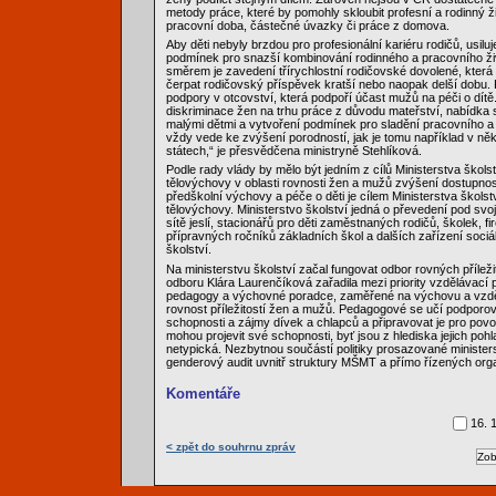
metody práce, které by pomohly skloubit profesní a rodinný ž
pracovní doba, částečné úvazky či práce z domova.
Aby děti nebyly brzdou pro profesionální kariéru rodičů, usilu
podmínek pro snazší kombinování rodinného a pracovního ži
směrem je zavedení třírychlostní rodičovské dovolené, kter
čerpat rodičovský příspěvek kratší nebo naopak delší dobu. 
podpory v otcovství, která podpoří účast mužů na péči o dítě
diskriminace žen na trhu práce z důvodu mateřství, nabídka 
malými dětmi a vytvoření podmínek pro sladění pracovního a
vždy vede ke zvýšení porodností, jak je tomu například v n
státech,“ je přesvědčena ministryně Stehlíková.
Podle rady vlády by mělo být jedním z cílů Ministerstva škols
tělovýchovy v oblasti rovnosti žen a mužů zvýšení dostupnos
předškolní výchovy a péče o děti je cílem Ministerstva školst
tělovýchovy. Ministerstvo školství jedná o převedení pod svo
sítě jeslí, stacionářů pro děti zaměstnaných rodičů, školek, f
přípravných ročníků základních škol a dalších zařízení sociáln
školství.
Na ministerstvu školství začal fungovat odbor rovných příležit
odboru Klára Laurenčíková zařadila mezi priority vzdělávací
pedagogy a výchovné poradce, zaměřené na výchovu a vzdě
rovnost příležitostí žen a mužů. Pedagogové se učí podporova
schopnosti a zájmy dívek a chlapců a připravovat je pro povo
mohou projevit své schopnosti, byť jsou z hlediska jejich po
netypická. Nezbytnou součástí politiky prosazované ministers
genderový audit uvnitř struktury MŠMT a přímo řízených orga
Komentáře
16. 
< zpět do souhrnu zpráv