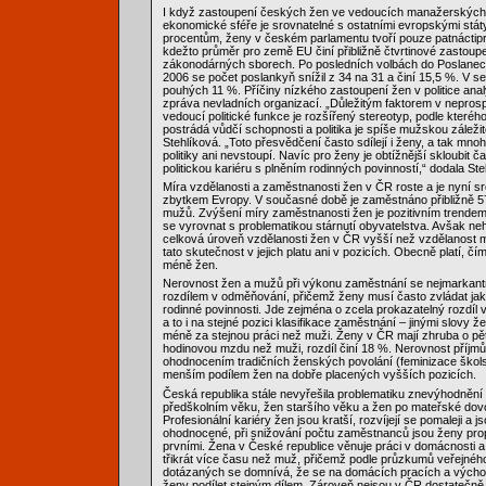
I když zastoupení českých žen ve vedoucích manažerských 
ekonomické sféře je srovnatelné s ostatními evropskými státy a
procentům, ženy v českém parlamentu tvoří pouze patnáctip
kdežto průměr pro země EU činí přibližně čtvrtinové zastoup
zákonodárných sborech. Po posledních volbách do Poslane
2006 se počet poslankyň snížil z 34 na 31 a činí 15,5 %. V se
pouhých 11 %. Příčiny nízkého zastoupení žen v politice anal
zpráva nevladních organizací. „Důležitým faktorem v neprosp
vedoucí politické funkce je rozšířený stereotyp, podle kteréh
postrádá vůdčí schopnosti a politika je spíše mužskou záležito
Stehlíková. „Toto přesvědčení často sdílejí i ženy, a tak mn
politiky ani nevstoupí. Navíc pro ženy je obtížnější skloubit
politickou kariéru s plněním rodinných povinností,“ dodala Ste
Míra vzdělanosti a zaměstnanosti žen v ČR roste a je nyní s
zbytkem Evropy. V současné době je zaměstnáno přibližně 5
mužů. Zvýšení míry zaměstnanosti žen je pozitivním trendem 
se vyrovnat s problematikou stárnutí obyvatelstva. Avšak neh
celková úroveň vzdělanosti žen v ČR vyšší než vzdělanost 
tato skutečnost v jejich platu ani v pozicích. Obecně platí, čí
méně žen.
Nerovnost žen a mužů při výkonu zaměstnání se nejmarkantn
rozdílem v odměňování, přičemž ženy musí často zvládat jak
rodinné povinnosti. Jde zejména o zcela prokazatelný rozdíl 
a to i na stejné pozici klasifikace zaměstnání – jinými slovy ž
méně za stejnou práci než muži. Ženy v ČR mají zhruba o pě
hodinovou mzdu než muži, rozdíl činí 18 %. Nerovnost příjmů
ohodnocením tradičních ženských povolání (feminizace školst
menším podílem žen na dobře placených vyšších pozicích.
Česká republika stále nevyřešila problematiku znevýhodnění 
předškolním věku, žen staršího věku a žen po mateřské dovo
Profesionální kariéry žen jsou kratší, rozvíjejí se pomaleji a 
ohodnocené, při snižování počtu zaměstnanců jsou ženy pr
prvními. Žena v České republice věnuje práci v domácnosti a 
třikrát více času než muž, přičemž podle průzkumů veřejné
dotázaných se domnívá, že se na domácích pracích a výchov
ženy podílet stejným dílem. Zároveň nejsou v ČR dostatečně vy