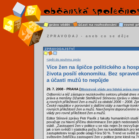
ZPRAVODAJ - aneb co se děje
ZPRAVODAJSTVÍ
<zpět do souhrnu zpráv
Více žen na špičce politického a ho
života posílí ekonomiku. Bez spravedl
a účasti mužů to nepůjde
29. 7. 2008 - PRAHA [
Ministryně vlády pro lidská práva me
Odborníci a též zástupce neziskového sektoru předali dnes mi
práva a menšiny Džamile Stehlíkové Stínovou zprávu v oblas
a rovných příležitostí žen a mužů za období 2006 – 2008. Zp
České republice v porovnání s dalšími státy a navrhuje konk
rovných příležitostí žen a mužů. Navrženými doporučeními 
vlády pro rovné příležitosti žen a mužů.
Editor Stínové zprávy Petr Pavlík z fakulty humanitních studií
považuje za hlavní příčinu diskriminace žen jejich nedostateč
státě. „Zastoupení žen v politice u se nás nejen že nezvyšuje
jak o tom svědčí i statistika počtu žen na kandidátkách pro le
zastupitelstev krajů podle údajů Fóra 50 %. Trend ve světě j
světovém žebříčku zastoupení žen v politice jsme klesli na 74.