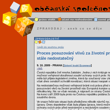
ZPRAVODAJ - aneb co se děje
ZPRAVODAJSTVÍ
<zpět do souhrnu zpráv
Proces posuzování vlivů za životní pr
stále nedostatečný
9. 10. 2009 - PRAHA [
]
Zelený kruh/ Econnect
-red-
Česká republika čelí mnoha žalobám. Jedna z nich kritizuje 
možnost veřejnosti dosáhnout soudní ochrany svých práv. Na
měla být přijata legislativní změna, která by současný stav zl
však dnes senátoři schválili novelizaci, která situaci naopak
Na nedostatečnou možnost veřejnosti bránit svá práva před 
posuzování vlivů na životní prostředí nás Evropská komise u
několika lety. Nic se však nestalo, k nápravě ze strany Česk
Na konci září 2009 byla proto na Českou republiku podána 
soudního dvora.
Ve snaze řešit tuto situaci bylo předloženo několik návrhů 
úpravy. Dnes dopoledne však byla přijata úprava, která mož
ochranu svých práv před nestranným a nezávislým soudem ni