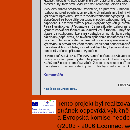
Naopak, současný stav ještě zhoršuje. V zákoně o posuzování
prostředí byl totiž nově vyloučen tzv. odkladný účinek žalob.
Vyloučení tohoto prostředku znamená, že přestože v budouc
rozhodnutí před soudem, tento váš krok nebude mít žádný vl
vykonávat oprávnění, která z tohoto rozhodnutí vyplývají. Jin
skutečnosti se bude dále postupovat podle rozhodnutí, jejich
napadena. Co z toho může v praxi vyplývat, vysvětluje právn
Petra Humlíčková: „Představte si, že na základě rozhodnutí 
vyroste ve vašem těsném sousedství velká fabrika. I když s
ukáže, že rozhodnutí, které její výstavbu umožnilo, bylo vyd
zákonem (např. proto, že továrna způsobuje nadměrnou zátěž
prostředí), továrna bude mezitím dokončena a zprovozněna. V 
výstavbou a provozem však mohou vzniknout nenahraditelné
má zabránit tzv. odkladný účinek žaloby, který byl však dne
senátorů v těchto případech vyloučen.“
Rozhodnutí Senátu z 8. října významně poškozuje základní pr
právního státu – právní jistotu. Nepřispěje ani ke kultivaci prá
Každý totiž bude od dneška vědět, že pokud se mu podaří do
má vyhráno. Toto rozhodnutí je totiž fakticky soudně nepřez
Komentáře
< zpět do souhrnu zpráv
Tento projekt byl realizo
stránek odpovídá výlučně
a Evropská komise neodpov
©2003 - 2006
Econnect
w