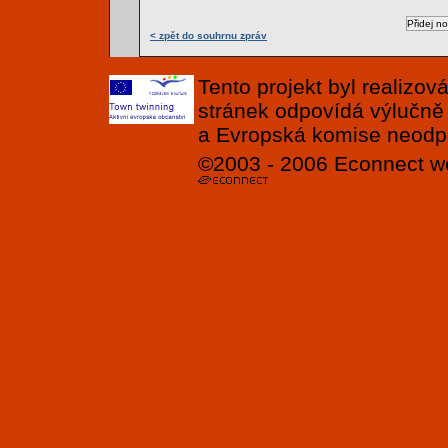
< zpět do souhrnu zpráv
Tento projekt byl realizo
stránek odpovídá výlučně
a Evropská komise neodpov
©2003 - 2006
Econnect
w