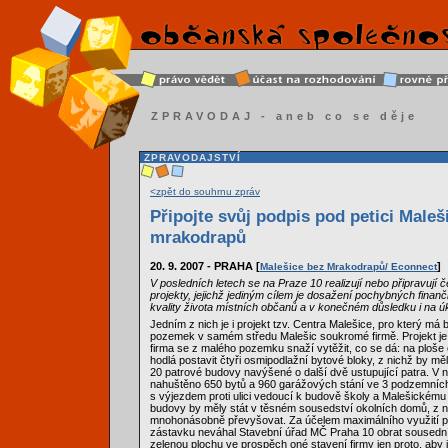
ZPRAVODAJ - aneb co se děje
ZPRAVODAJSTVÍ
<zpět do souhrnu zpráv
Připojte svůj podpis pod petici Maleš
mrakodrapů
20. 9. 2007 - PRAHA [
]
Malešice bez Mrakodrapů/ Econnect
V posledních letech se na Praze 10 realizují nebo připravují 
projekty, jejichž jediným cílem je dosažení pochybných finan
kvality života místních občanů a v konečném důsledku i na ú
Jedním z nich je i projekt tzv. Centra Malešice, pro který má
pozemek v samém středu Malešic soukromé firmě. Projekt j
firma se z malého pozemku snaží vytěžit, co se dá: na ploš
hodlá postavit čtyři osmipodlažní bytové bloky, z nichž by měl
20 patrové budovy navýšené o další dvě ustupující patra. V n
nahuštěno 650 bytů a 960 garážových stání ve 3 podzemníc
s výjezdem proti ulici vedoucí k budově školy a Malešickém
budovy by měly stát v těsném sousedství okolních domů, z 
mnohonásobně převyšovat. Za účelem maximálního využití 
zástavku neváhal Stavební úřad MČ Praha 10 obrat sousedn
zelenou plochu ve prospěch oné stavení firmy jen proto, aby jí