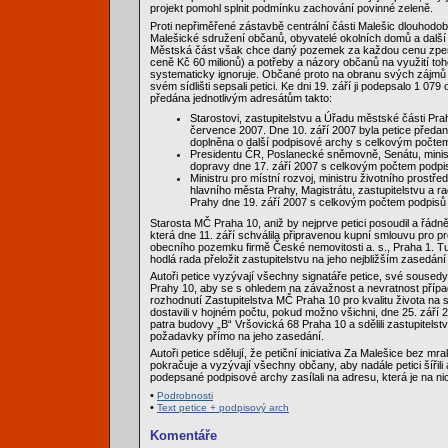
projekt pomohl splnit podmínku zachování povinné zeleně.
Proti nepřiměřené zástavbě centrální části Malešic dlouhodob
Malešické sdružení občanů, obyvatelé okolních domů a další
Městská část však chce daný pozemek za každou cenu zpeně
ceně Kč 60 milionů) a potřeby a názory občanů na využití t
systematicky ignoruje. Občané proto na obranu svých zájmů a
svém sídlišti sepsali petici. Ke dni 19. září ji podepsalo 1 079
předána jednotlivým adresátům takto:
Starostovi, zastupitelstvu a Úřadu městské části Pra
července 2007. Dne 10. září 2007 byla petice předa
doplněna o další podpisové archy s celkovým počtem
Presidentu ČR, Poslanecké sněmovně, Senátu, ministr
dopravy dne 17. září 2007 s celkovým počtem podpi
Ministru pro místní rozvoj, ministru životního prostřed
hlavního města Prahy, Magistrátu, zastupitelstvu a r
Prahy dne 19. září 2007 s celkovým počtem podpisů
Starosta MČ Praha 10, aniž by nejprve petici posoudil a řádně 
která dne 11. září schválila připravenou kupní smlouvu pro p
obecního pozemku firmě České nemovitosti a. s., Praha 1. T
hodlá rada přeložit zastupitelstvu na jeho nejbližším zasedání
Autoři petice vyzývají všechny signatáře petice, své soused
Prahy 10, aby se s ohledem na závažnost a nevratnost pří
rozhodnutí Zastupitelstva MČ Praha 10 pro kvalitu života na sí
dostavili v hojném počtu, pokud možno všichni, dne 25. září 
patra budovy „B“ Vršovická 68 Praha 10 a sdělili zastupitelst
požadavky přímo na jeho zasedání.
Autoři petice sdělují, že petiční iniciativa Za Malešice bez mr
pokračuje a vyzývají všechny občany, aby nadále petici šířili
podepsané podpisové archy zasílali na adresu, která je na n
•
Podrobnosti
•
Text petice + podpisový arch
Komentáře