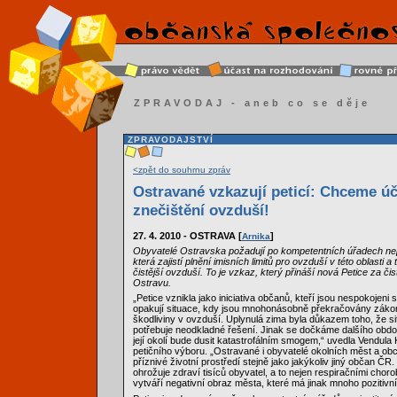
ZPRAVODAJ - aneb co se děje
ZPRAVODAJSTVÍ
<zpět do souhrnu zpráv
Ostravané vzkazují peticí: Chceme úč
znečištění ovzduší!
27. 4. 2010 - OSTRAVA [
]
Arnika
Obyvatelé Ostravska požadují po kompetentních úřadech nep
která zajistí plnění imisních limitů pro ovzduší v této oblasti 
čistější ovzduší. To je vzkaz, který přináší nová Petice za čis
Ostravu.
„Petice vznikla jako iniciativa občanů, kteří jsou nespokojeni 
opakují situace, kdy jsou mnohonásobně překračovány zákon
škodliviny v ovzduší. Uplynulá zima byla důkazem toho, že 
potřebuje neodkladné řešení. Jinak se dočkáme dalšího obdo
její okolí bude dusit katastrofálním smogem,“ uvedla Vendula
petičního výboru. „Ostravané i obyvatelé okolních měst a obc
příznivé životní prostředí stejně jako jakýkoliv jiný občan ČR
ohrožuje zdraví tisíců obyvatel, a to nejen respiračními chor
vytváří negativní obraz města, které má jinak mnoho pozitivní