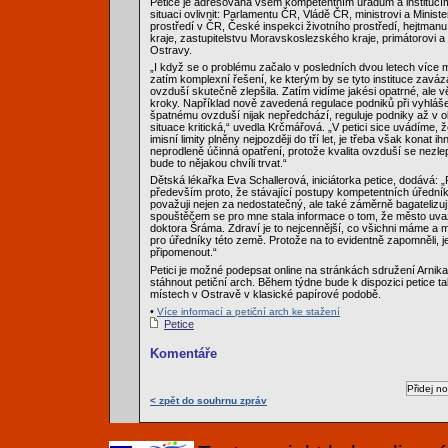
Petice je adresována všem kompetentním úřadům a institucí
situaci ovlivnit: Parlamentu ČR, Vládě ČR, ministrovi a Minist
prostředí v ČR, České inspekci životního prostředí, hejtma
kraje, zastupitelstvu Moravskoslezského kraje, primátorovi a
Ostravy.
„I když se o problému začalo v posledních dvou letech více m
zatím komplexní řešení, ke kterým by se tyto instituce zaváz
ovzduší skutečně zlepšila. Zatím vidíme jakési opatrné, ale 
kroky. Například nově zavedená regulace podniků při vyhláš
špatnému ovzduší nijak nepředchází, reguluje podniky až v o
situace kritická,“ uvedla Krčmářová. „V petici sice uvádíme,
imisní limity plněny nejpozději do tří let, je třeba však konat i
neprodleně účinná opatření, protože kvalita ovzduší se nezle
bude to nějakou chvíli trvat.“
Dětská lékařka Eva Schallerová, iniciátorka petice, dodává: „P
především proto, že stávající postupy kompetentních úředník
považuji nejen za nedostatečný, ale také záměrně bagatelizuj
spouštěčem se pro mne stala informace o tom, že město uva
doktora Šráma. Zdraví je to nejcennější, co všichni máme a měl
pro úředníky této země. Protože na to evidentně zapomněli, je
připomenout.“
Petici je možné podepsat online na stránkách sdružení Arnika
stáhnout petiční arch. Během týdne bude k dispozici petice t
místech v Ostravě v klasické papírové podobě.
•
Více informací a petiční arch ke stažení
Petice
Komentáře
< zpět do souhrnu zpráv