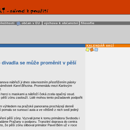
KALENDÁŘ AKCÍ
 divadla se může proměnit v pěší
anova nábřeží ji dnes slavnostním přestřižením pásky
 náměstek Karel Březina. Promenádu mezi Karlovým
.
li herci s maskami a nábřeží čeká zcela opačný osud.
ou pěší zónu zaslouží. Lidé mohou tento požadavek podpořit
ším výhledem na pražské panorama procházejí denně
ají pomalu se sunoucí auta a ve většině z nich sedí jediný
tvoření pěší zóny. Vyzvali jsme k tomu primátora Svobodu i
 žádáme Pražany o podporu. Tranzitní doprava do centra
o, že pěší zónu sliboval primátor Pavel Bém už v roce