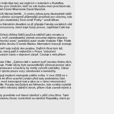
rálo lépe bez aut stojících v kolonách u Rudolfina.
 ho více chodcům, kteří se zde budou moci procházet tak,
ditel České filharmonie David Mareček.
y UK Michal Stehlík. „V centru města jsme dlouhodobě obětí
o přinést významně příjemnější prostředí pro všechny, kdo
í pro studentský život uvnitř Prahy,“ uvedl děkan.
Národním divadlem se již připojila Fakulta sociálních věd
provozovny, které trápí hustý provoz, například Café-bar
. Drtivá většina řidičů používá nábřeží jako zkratku a
sty, tvoří zanedbatelný zlomek procenta objemu dopravy.
ovský tunel,“ podotýká autor studie Vratislav Filler. Podle
o okruhu či tunelu Blanka. Alternativní trasa již existuje.
eří tudy každý den projdou. Dalších třicet tisíc lidí,
u, která patří k nejhorším v Praze. Vyloučení
vaným často v dopravní zácpě. Cestuje s nimi přitom
v Filler. „Zatímco lidé v autech tvoří necelou třetinu těch,
ňuje. Podle něj by bylo spravedlivější věnovat prostor ulice
 restaurace a kavárny by mohly vytvořit zahrádky. Zákaz
ení vjezdu pouze vozy zásobování a taxislužby.
pují moderní metropole celého světa. V roce 2008 se v
let dříve uzavřel Londýn před auty podstatnou část
ové tramvajové trati a ulice se v rámci rekonstrukcí
ille. Pozadu nezůstává ani Německo, kde vznikla rozlehlá
itřní městský dálniční okruh, přitom však zavedl mýtné a
ety proměnilo své hlavní náměstí v pěší zónu Brno. Také
skému životu: konkrétně na náměstí Republiky, které po