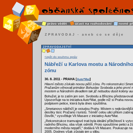
ZPRAVODAJ - aneb co se děje
ZPRAVODAJSTVÍ
<zpět do souhrnu zpráv
Nábřeží u Karlova mostu a Národního
zónu
30. 8. 2011 - PRAHA [
]
Auto*Mat
Hlavní město získalo novou pěší zónu. Po rekonstrukci Smet
Pražanům věnovali primátor Bohuslav Svoboda a jeho první
mostem a Národním divadlem tak již nebudou dusit kolony aut
Bohužel, je to zatím jen sen. Svobodu a Březinu představova
Upozorňuje na to iniciativa Auto*Mat, podle níž si Praha nov
podpisem petice, která byla dnes spuštěna.
„Smetanovo nábřeží je ostudou Prahy. Místem s nejkrásněj
desítky tisíc Pražanů i turistů. Téměř celou ulici přitom zabír
člověk,“ vysvětluje Vít Masare z iniciativy Auto*Mat.
„Rekonstrukce tramvajové trati byla ideální příležitostí k vy
radního Březinu, oba však odmítli. Proto spouštíme petici a
moderního města nepatří,“ dodává Vít Masare. Poukazuje na t
2005. Dodnes však zůstalo jen u slibu.