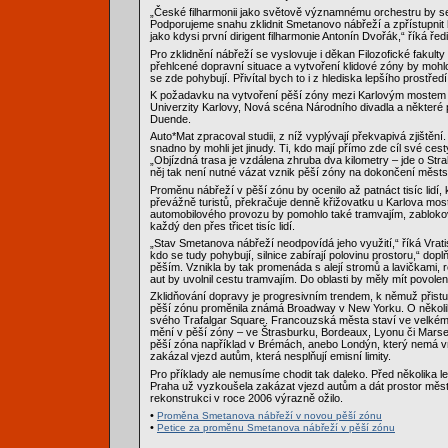
„České filharmonii jako světově významnému orchestru by se h
Podporujeme snahu zklidnit Smetanovo nábřeží a zpřístupnit
jako kdysi první dirigent filharmonie Antonín Dvořák,“ říká ře
Pro zklidnění nábřeží se vyslovuje i děkan Filozofické fakult
přehlcené dopravní situace a vytvoření klidové zóny by mohl
se zde pohybují. Přivítal bych to i z hlediska lepšího prostřed
K požadavku na vytvoření pěší zóny mezi Karlovým mostem a 
Univerzity Karlovy, Nová scéna Národního divadla a některé 
Duende.
Auto*Mat zpracoval studii, z níž vyplývají překvapivá zjištění
snadno by mohli jet jinudy. Ti, kdo mají přímo zde cíl své ce
„Objízdná trasa je vzdálena zhruba dva kilometry – jde o Strah
něj tak není nutné vázat vznik pěší zóny na dokončení městskéh
Proměnu nábřeží v pěší zónu by ocenilo až patnáct tisíc lidí, kt
převážně turistů, překračuje denně křižovatku u Karlova most
automobilového provozu by pomohlo také tramvajím, zabloko
každý den přes třicet tisíc lidí.
„Stav Smetanova nábřeží neodpovídá jeho využití,“ říká Vratisla
kdo se tudy pohybují, silnice zabírají polovinu prostoru,“ dopl
pěším. Vznikla by tak promenáda s alejí stromů a lavičkami,
aut by uvolnil cestu tramvajím. Do oblasti by měly mít povol
Zklidňování dopravy je progresivním trendem, k němuž přistu
pěší zónu proměnila známá Broadway v New Yorku. O několik 
svého Trafalgar Square. Francouzská města staví ve velkém n
mění v pěší zóny – ve Štrasburku, Bordeaux, Lyonu či Marse
pěší zóna například v Brémách, anebo Londýn, který nemá vn
zakázal vjezd autům, která nesplňují emisní limity.
Pro příklady ale nemusíme chodit tak daleko. Před několika l
Praha už vyzkoušela zakázat vjezd autům a dát prostor měst
rekonstrukci v roce 2006 výrazně ožilo.
•
Proměna Smetanova nábřeží v novou pěší zónu
•
Petice za proměnu Smetanova nábřeží v pěší zónu