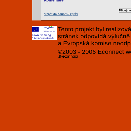
Komentáře
< zpět do souhrnu zpráv
Tento projekt byl realizo
stránek odpovídá výlučně
a Evropská komise neodpov
©2003 - 2006
Econnect
w