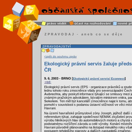
ZPRAVODAJ - aneb co se děje
ZPRAVODAJSTVÍ
<zpět do souhrnu zpráv
Ekologický právní servis žaluje před
ČR
9. 6. 2003 - BRNO [
]
Ekologický právní servis/ Econnect
-red-
Ekologický právní servis (EPS - organizace právníků a stude
lednu tohoto roku zmocněnce vlády pro severozápadní Čech
Aubrechta
, aby poskytl informace týkající se smlouvy mezi 
známým pražským advokátem, bývalým ministrem vnitra, p
Sokolem
. Ten měl být kanceláří zmocněnce najat k tomu, ab
pomohl v souvislosti s podanou ústavní stížností ve věci mís
Havrani.
Na území havraňské průmyslové zóny Joseph, jejíhož další 
referendum týkat, zahajuje společnost NEMAK zkušební pro
výrobu hliníkových hlav do automobilových motorů a chystá 
podstatnému rozšíření závodu a celé výroby. Konání místníh
Havrani původně plánovaného na listopad minulého roku vš
postupem tehdejšího starosty a dalších zastupitelů zmařeno. 