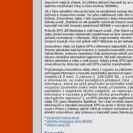
obecních voleb je zřejmé, že většina občanů Havraně by se vy
dalšímu rozšiřování zóny a růstu továrny NEMAKu.
Již v říjnu minulého roku proto byla na nezákonný postup o
stížnost k Ústavnímu soudu. Ta i přes naléhavost celé věci za
řešena. Zmocněnec vlády v této souvislosti v tisku mimocho
Sokola uvedl: „Naštěstí se ale podařilo zažehnat Ústavní sou
kancelář má totiž investici společnosti NEMAK v rozvojové z
Právník EPS
Jiří Nezhyba
k celé kauze uvádí: „Pan Sokol za
státu chrání investici nadnárodní společnosti na úkor ústav
občanů rozhodovat v referendu. Stojí snad kontakty vlivného
Ústavní soud již více než půlrok mlčí? Můžeme se jen dohado
Zmocněnec vlády na žádost EPS o informace odpověděl, že 
činnost advokáta mají být hrazeny z rozpočtu kanceláře zmo
města Mostu, smlouvu samotnou však poskytnout odmítl, prot
názoru chráněna obchodním tajemstvím. Má totiž obsahovat 
taktice advokáta a státu v celé kauze. Kdyby ji tedy EPS zjist
zmocněnce by tímto byl stát vůči EPS značně znevýhodněn.
Proti postupu zmocněnce vlády, který v rozporu se zákonem 
zpřístupnit informace o rozsahu prostředků plynoucích panu 
rozpočtu
(§ 9 odst. 2 zákona č. 106/1999 Sb., o sv
k informacím, ve znění pozdějších předpisů, říká: 
informace, která se týká používání prostředků stát
rozpočtu územního celku nebo fondu zřízeného z
nakládání s majetkem těchto subjektů, se nepovažu
informace o rozsahu a příjemci těchto prostředků 
obchodního tajemství“)
, se EPS odvolal k jeho nadřízen
vlády ČR, panu
Vladimíru Špidlovi
. Ten však ve lhůtě sta
informacích o odvolání nerozhodl. EPS se proto v těchto dne
soud v Praze s žalobou, jejímž cílem je zrušení rozhodnutí p
přimění zmocněnce, aby smlouvu s kanceláří pana Sokola po
•
Ekologický právní servis
•
Oficiální prezentace firmy NEMAK
•
Ústavní soud ČR