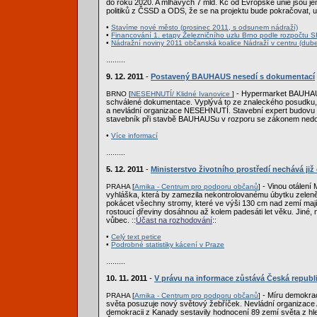
do roku 2020. A mlhavých 7 mld. Kč od Evropské unie jsou jen 
politiků z ČSSD a ODS, že se na projektu bude pokračovat, už
•
Stavíme nové město (prosinec 2011, s odsunem nádraží)
•
Financování 1. etapy Železničního uzlu Brno podle rozpočtu S
•
Nádražní noviny 2011 občanská koalice Nádraží v centru (dube
.........
9. 12. 2011
-
Postavený BAUHAUS nesedí s dokumentací
- Hypermarket BAUHAUS
BRNO [
NESEHNUTÍ/ Klidné Ivanovice
]
schválené dokumentace. Vyplývá to ze znaleckého posudku, k
a nevládní organizace NESEHNUTÍ. Stavební expert budovu z
stavebník při stavbě BAUHAUSu v rozporu se zákonem nedod
•
Více informací
.........
5. 12. 2011
-
Ministerstvo životního prostředí nechává již
- Vinou otálení 
PRAHA [
Arnika - Centrum pro podporu občanů
]
vyhláška, která by zamezila nekontrolovanému úbytku zeleně v
pokácet všechny stromy, které ve výši 130 cm nad zemí maj
rostoucí dřeviny dosáhnou až kolem padesáti let věku. Jiné,
vůbec. ::
Účast na rozhodování
::
•
Celý text petice
•
Podrobné statistiky kácení v Praze
.........
10. 11. 2011
-
V právu na informace zůstává Česká republi
- Míru demokrac
PRAHA [
Arnika - Centrum pro podporu občanů
]
světa posuzuje nový světový žebříček. Nevládní organizace
demokracii z Kanady sestavily hodnocení 89 zemí světa z hle