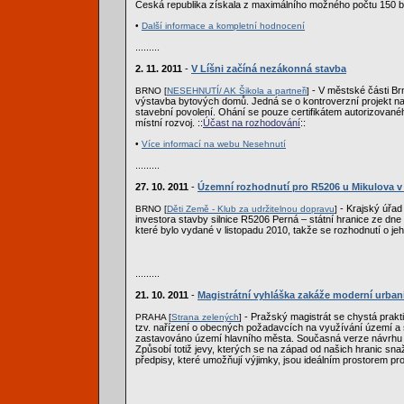
Česká republika získala z maximálního možného počtu 150 b
•
Další informace a kompletní hodnocení
.........
2. 11. 2011
-
V Líšni začíná nezákonná stavba
- V městské části Br
BRNO [
NESEHNUTÍ/ AK Šikola a partneři
]
výstavba bytových domů. Jedná se o kontroverzní projekt n
stavební povolení. Ohání se pouze certifikátem autorizovanéh
místní rozvoj. ::
Účast na rozhodování
::
•
Více informací na webu Nesehnutí
.........
27. 10. 2011
-
Územní rozhodnutí pro R5206 u Mikulova 
- Krajský úřad
BRNO [
Děti Země - Klub za udržitelnou dopravu
]
investora stavby silnice R5206 Perná – státní hranice ze dne 
které bylo vydané v listopadu 2010, takže se rozhodnutí o je
.........
21. 10. 2011
-
Magistrátní vyhláška zakáže moderní urba
- Pražský magistrát se chystá prakti
PRAHA [
Strana zelených
]
tzv. nařízení o obecných požadavcích na využívání území a
zastavováno území hlavního města. Současná verze návrhu v
Způsobí totiž jevy, kterých se na západ od našich hranic snaž
předpisy, které umožňují výjimky, jsou ideálním prostorem pro
.........