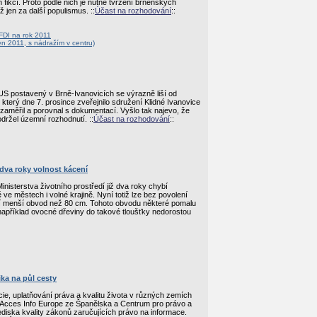
fikcí. Proto podle nich je nutné tvrzení brněnských
 jen za další populismus. ::
Účast na rozhodování
::
FDI na rok 2011
n 2011, s nádražím v centru)
 postavený v Brně-Ivanovicích se výrazně liší od
terý dne 7. prosince zveřejnilo sdružení Klidné Ivanovice
aměřil a porovnal s dokumentací. Vyšlo tak najevo, že
ržel územní rozhodnutí. ::
Účast na rozhodování
::
 dva roky volnost kácení
Ministerstva životního prostředí již dva roky chybí
e městech i volné krajině. Nyní totiž lze bez povolení
í menší obvod než 80 cm. Tohoto obvodu některé pomalu
 například ovocné dřeviny do takové tloušťky nedorostou
ka na půl cesty
ie, uplatňování práva a kvalitu života v různých zemích
 Acces Info Europe ze Španělska a Centrum pro právo a
diska kvality zákonů zaručujících právo na informace.