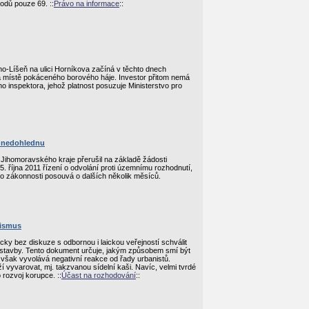
odů pouze 69. ::
Právo na informace
::
no-Líšeň na ulici Horníkova začíná v těchto dnech
a místě pokáceného borového háje. Investor přitom nemá
o inspektora, jehož platnost posuzuje Ministerstvo pro
v nedohlednu
 Jihomoravského kraje přerušil na základě žádosti
5. října 2011 řízení o odvolání proti územnímu rozhodnutí,
ho zákonnosti posouvá o dalších několik měsíců.
nismus
cky bez diskuze s odbornou i laickou veřejností schválit
 stavby. Tento dokument určuje, jakým způsobem smí být
šak vyvolává negativní reakce od řady urbanistů.
í vyvarovat, mj. takzvanou sídelní kaši. Navíc, velmi tvrdé
 rozvoj korupce. ::
Účast na rozhodování
::