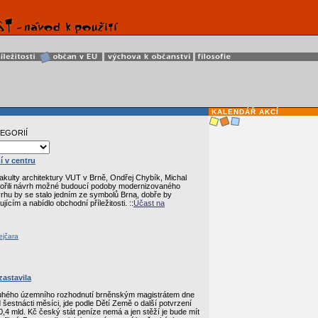
KALENDÁŘ AKCÍ
TEGORIÍ
í v centru
Fakulty architektury VUT v Brně, Ondřej Chybík, Michal
tvořili návrh možné budoucí podoby modernizovaného
vrhu by se stalo jedním ze symbolů Brna, dobře by
ícím a nabídlo obchodní příležitosti. ::
Účast na
ejčara
zastavila
uhého územního rozhodnutí brněnským magistrátem dne
šestnácti měsíci, jde podle Dětí Země o další potvrzení
,4 mld. Kč český stát peníze nemá a jen stěží je bude mít