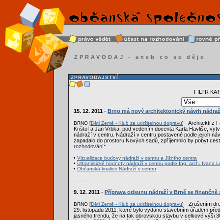
ZPRAVODAJ - aneb co se děje
ZPRAVODAJSTVÍ
FILTR KA
15. 12. 2011
-
Brno má nový architektonický návrh nádraž
- Architekti z 
BRNO [
Děti Země - Klub za udržitelnou dopravu
]
Krištof a Jan Vrbka, pod vedením docenta Karla Havliše, vy
nádraží v centru. Nádraží v centru postavené podle jejich ná
zapadalo do prostoru Nových sadů, zpříjemnilo by pobyt cestuj
rozhodování
::
•
Vizualizace budovy nádraží v centru a Jižního centra
•
Urbanistické hodnoty nádraží v centru podle Ing. arch. Ivana L
•
Občanská koalice Nádraží v centru
.........
9. 12. 2011
-
Příprava odsunu nádraží v Brně se finančně 
- Zrušením dr
BRNO [
Děti Země - Klub za udržitelnou dopravu
]
29. listopadu 2011, které bylo vydáno stavebním úřadem před 
jasného trendu, že na tak obrovskou stavbu v celkové výši 30