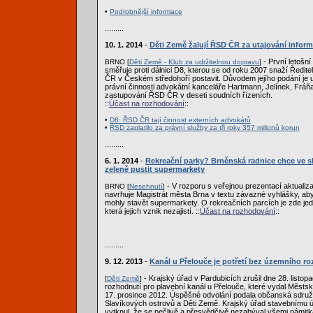
•
Podrobnější informace
.........
10. 1. 2014
-
Děti Země žalují ŘSD ČR za utajování inform
- První letošn
BRNO [
Děti Země - Klub za udržitelnou dopravu
]
směřuje proti dálnici D8, kterou se od roku 2007 snaží Ředitels
ČR v Českém středohoří postavit. Důvodem jejího podání je 
právní činnosti advokátní kanceláře Hartmann, Jelínek, Fráňa 
zastupování ŘSD ČR v deseti soudních řízeních.
::
Účast na rozhodování
::
•
D8: ŘSD ČR tají činnost externích advokátů
•
ŘSD zaplatilo za právní služby za tři roky 357 milionů korun
.........
6. 1. 2014
-
Rekreační parky? Brněnská radnice chce ve s
zeleně pustit supermarkety
- V rozporu s veřejnou prezentací aktuali
BRNO [
Nesehnutí
]
navrhuje Magistrát města Brna v textu závazné vyhlášky, aby 
mohly stavět supermarkety. O rekreačních parcích je zde jed
která jejich vznik nezajistí. ::
Účast na rozhodování
::
.........
9. 12. 2013
-
Kanál u Přelouče je potřetí bez územního r
- Krajský úřad v Pardubicích zrušil dne 28. listo
[
Děti Země
]
rozhodnutí pro plavební kanál u Přelouče, které vydal Městs
17. prosince 2012. Úspěšné odvolání podala občanská sdruž
Slavíkových ostrovů a Děti Země. Krajský úřad stavebnímu 
vytknul, že se pečlivě a přesvědčivě nezabýval všemi námit