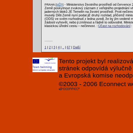
- Ministerstvo životního prostředí od července
PRAHA [
MŽP
]
Země poskytnout zvukový záznam z veřejného projednání vl
jaderných bloků JE Temelín na životní prostředí. Proti nečinno
musely Děti Země nyní podat již druhý rozklad, přičemž min
(ODS) ve svém rozhodnutí z ledna uvedl, že by jím vedené m
žádosti vyhovět, nebo ji zmítnout a řádně to odůvodnit. Minis
klasickou úřední cestu – nečinnost. ::
Účast na rozhodování
::
.........
1
|
2
|
3
|
4
|
..
|
67
|
Další
Tento projekt byl realizo
stránek odpovídá výlučně
a Evropská komise neodpov
©2003 - 2006
Econnect
w