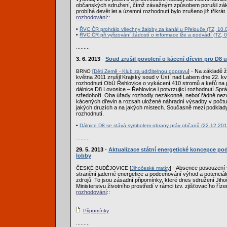
občanských sdružení, čímž závažným způsobem porušil zák
probíhá devět let a územní rozhodnutí bylo zrušeno již třikrát. 
rozhodování
::
•
ŘVC ČR prohrálo všechny žaloby za kanál u Přelouče (TZ, 10.
•
ŘVC ČR při vyřizování žádostí o informace lže a podvádí (TZ, 
.........
3. 6. 2013
-
Soud zrušil povolení o kácení dřevin pro D8 
- Na základě ž
BRNO [
Děti Země - Klub za udržitelnou dopravu
]
května 2011 zrušil Krajský soud v Ústí nad Labem dne 22. k
rozhodnutí ObÚ Řehlovice o vykácení 410 stromů a keřů na 
dálnice D8 Lovosice – Řehlovice i potvrzující rozhodnutí S
středohoří. Oba úřady rozhodly nezákonně, neboť řádně nez
kácených dřevin a rozsah uložené náhradní výsadby v počtu 
jakých druzích a na jakých místech. Současně mezi podklad
rozhodnutí.
•
Dálnice D8 se stává symbolem obrany práv občanů (22.12.201
.........
29. 5. 2013
-
Aktualizace státní energetické koncepce po
lobby
- Absence posouzení va
ČESKÉ BUDĚJOVICE [
Jihočeské matky
]
stranění jaderné energetice a podceňování výhod a potenciál
zdrojů. To jsou zásadní připomínky, které dnes sdružení Jih
Ministerstvu životního prostředí v rámci tzv. zjišťovacího řízen
rozhodování
::
Připomínky
.........