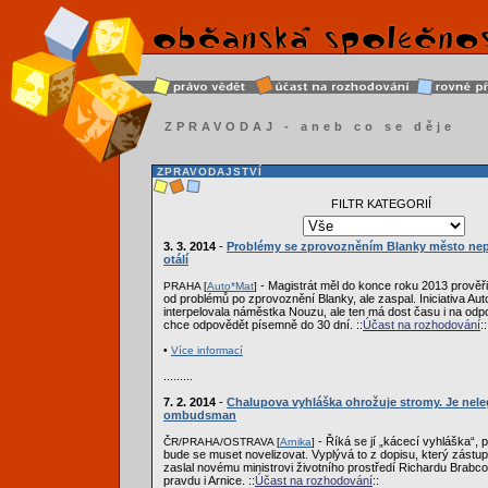
ZPRAVODAJ - aneb co se děje
ZPRAVODAJSTVÍ
FILTR KATEGORIÍ
3. 3. 2014
-
Problémy se zprovozněním Blanky město nepá
otálí
- Magistrát měl do konce roku 2013 prověři
PRAHA [
Auto*Mat
]
od problémů po zprovoznění Blanky, ale zaspal. Iniciativa Aut
interpelovala náměstka Nouzu, ale ten má dost času i na odpo
chce odpovědět písemně do 30 dní. ::
Účast na rozhodování
::
•
Více informací
.........
7. 2. 2014
-
Chalupova vyhláška ohrožuje stromy. Je neleg
ombudsman
- Říká se jí „kácecí vyhláška“, p
ČR/PRAHA/OSTRAVA [
Arnika
]
bude se muset novelizovat. Vyplývá to z dopisu, který zás
zaslal novému ministrovi životního prostředí Richardu Brabco
pravdu i Arnice. ::
Účast na rozhodování
::