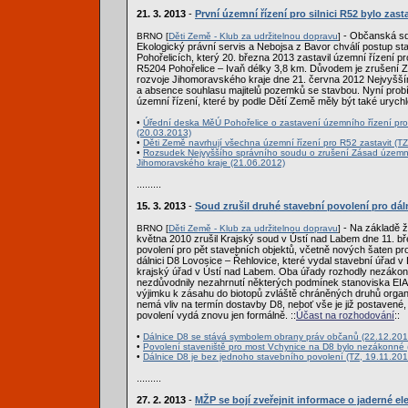
21. 3. 2013
-
První územní řízení pro silnici R52 bylo zas
- Občanská sd
BRNO [
Děti Země - Klub za udržitelnou dopravu
]
Ekologický právní servis a Nebojsa z Bavor chválí postup st
Pohořelicích, který 20. března 2013 zastavil územní řízení pro
R5204 Pohořelice – Ivaň délky 3,8 km. Důvodem je zrušení
rozvoje Jihomoravského kraje dne 21. června 2012 Nejvyš
a absence souhlasu majitelů pozemků se stavbou. Nyní probíha
územní řízení, které by podle Dětí Země měly být také urych
•
Úřední deska MěÚ Pohořelice o zastavení územního řízení pro 
(20.03.2013)
•
Děti Země navrhují všechna územní řízení pro R52 zastavit (T
•
Rozsudek Nejvyššího správního soudu o zrušení Zásad územn
Jihomoravského kraje (21.06.2012)
.........
15. 3. 2013
-
Soud zrušil druhé stavební povolení pro dál
- Na základě ž
BRNO [
Děti Země - Klub za udržitelnou dopravu
]
května 2010 zrušil Krajský soud v Ústí nad Labem dne 11. b
povolení pro pět stavebních objektů, včetně nových šaten p
dálnici D8 Lovosice – Řehlovice, které vydal stavební úřad v 
krajský úřad v Ústí nad Labem. Oba úřady rozhodly nezákon
nezdůvodnily nezahrnutí některých podmínek stanoviska EIA
výjimku k zásahu do biotopů zvláště chráněných druhů org
nemá vliv na termín dostavby D8, neboť vše je již postavené
povolení vydá znovu jen formálně. ::
Účast na rozhodování
::
•
Dálnice D8 se stává symbolem obrany práv občanů (22.12.201
•
Povolení staveniště pro most Vchynice na D8 bylo nezákonné 
•
Dálnice D8 je bez jednoho stavebního povolení (TZ, 19.11.201
.........
27. 2. 2013
-
MŽP se bojí zveřejnit informace o jaderné el