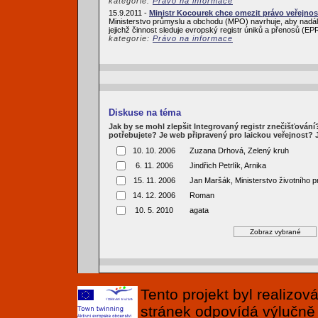
kategorie:
Právo na informace
15.9.2011 -
Ministr Kocourek chce omezit právo veřejnos
Ministerstvo průmyslu a obchodu (MPO) navrhuje, aby nadále
jejichž činnost sleduje evropský registr úniků a přenosů (
kategorie:
Právo na informace
Diskuse na téma
Jak by se mohl zlepšit Integrovaný registr znečišťován
potřebujete? Je web připravený pro laickou veřejnost?
10. 10. 2006
Zuzana Drhová, Zelený kruh
6. 11. 2006
Jindřich Petrlík, Arnika
15. 11. 2006
Jan Maršák, Ministerstvo životního p
14. 12. 2006
Roman
10. 5. 2010
agata
Tento projekt byl realizo
stránek odpovídá výlučně