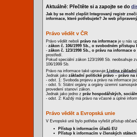
Aktuálně: Přečtěte si a zapojte se do
di
Jak by se mohl zlepšit Integrovaný registr zneč
informace, které potřebujete? Je web připraven
Právo vědět v ČR
Právo vědět neboli
právo na informace
je u nás u
-
zákon č. 106/1999 Sb., o svobodném přístupu 
-
zákon č. 123/1998 Sb., o právu na informace o
prostředí.
Pokud speciální zákon 123/1998 Sb. neobsahuje zvl
106/1999 Sb.
Právo na informace také upravuje
Listina základn
Jednak jako
základní politické právo – právo na
- odst. 1: Svoboda projevu a právo na informace js
- odst. 5: Státní orgány a orgány územní samospr
provedení stanoví zákon.
Jednak jako jedno z
práv hospodářských, sociáln
- odst. 2: Každý má právo na včasné a úplné inform
Právo vědět a Evropská unie
V Evropské unii bylo potřeba vyřešit přístup obč
Přístup k informacím úřadů EU
Přístup k informacím v členských státech