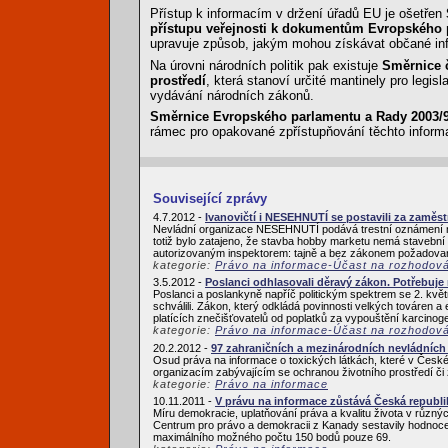
Přístup k informacím v držení úřadů EU je ošetřen
přístupu veřejnosti k dokumentům Evropského 
upravuje způsob, jakým mohou získávat občané inf
Na úrovni národních politik pak existuje
Směrnice č
prostředí
, která stanoví určité mantinely pro legisl
vydávání národních zákonů.
Směrnice Evropského parlamentu a Rady 2003/98
rámec pro opakované zpřístupňování těchto inform
Související zprávy
4.7.2012 -
Ivanovičtí i NESEHNUTÍ se postavili za zam
Nevládní organizace NESEHNUTÍ podává trestní oznámení na
totiž bylo zatajeno, že stavba hobby marketu nemá stavební
autorizovaným inspektorem: tajně a bez zákonem požadovaný
kategorie:
Právo na informace-Účast na rozhodov
3.5.2012 -
Poslanci odhlasovali děravý zákon. Potřebuje
Poslanci a poslankyně napříč politickým spektrem se 2. květ
schválili. Zákon, který odkládá povinnosti velkých továren a
platících znečišťovatelů od poplatků za vypouštění karcinoge
kategorie:
Právo na informace-Účast na rozhodov
20.2.2012 -
97 zahraničních a mezinárodních nevládních 
Osud práva na informace o toxických látkách, které v České 
organizacím zabývajícím se ochranou životního prostředí či 
kategorie:
Právo na informace
10.11.2011 -
V právu na informace zůstává Česká republi
Míru demokracie, uplatňování práva a kvalitu života v růz
Centrum pro právo a demokracii z Kanady sestavily hodnocen
maximálního možného počtu 150 bodů pouze 69.