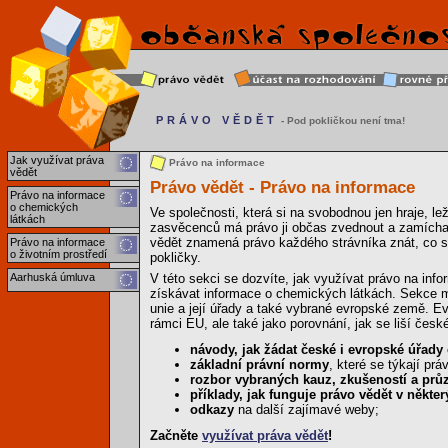
PRÁVO VĚDĚT
- Pod pokličkou není tma!
Jak využívat práva
Právo na informace
vědět
Právo vědět - Právo na informace
Právo na informace
o chemických
Ve společnosti, která si na svobodnou jen hraje, l
látkách
zasvěcenců má právo ji občas zvednout a zamícha
vědět znamená právo každého strávníka znát, co se
Právo na informace
o životním prostředí
pokličky.
Aarhuská úmluva
V této sekci se dozvíte, jak využívat právo na info
získávat informace o chemických látkách. Sekce ma
unie a její úřady a také vybrané evropské země. Ev
rámci EU, ale také jako porovnání, jak se liší čes
návody, jak žádat české i evropské úřady
základní právní normy
, které se týkají pr
rozbor vybraných kauz, zkušeností a pr
příklady, jak funguje právo vědět v někt
odkazy
na další zajímavé weby;
Začněte
využívat práva vědět
!