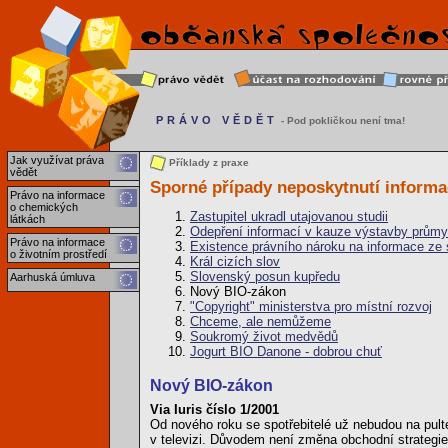
PRÁVO VĚDĚT
- Pod pokličkou není tma!
Jak využívat práva
Příklady z praxe
vědět
Sporné případy neposkytnutí informac
Právo na informace
o chemických
Zastupitel ukradl utajovanou studii
látkách
Odepření informací v kauze výstavby prům
Právo na informace
Existence právního nároku na informace ze 
o životním prostředí
Král cizích slov
Slovenský posun kupředu
Aarhuská úmluva
Nový BIO-zákon
"Copyright" ministerstva pro místní rozvoj
Chceme, ale nemůžeme
Soukromý život medvědů
Jogurt BIO Danone - dobrou chuť
Nový BIO-zákon
Via Iuris číslo 1/2001
Od nového roku se spotřebitelé už nebudou na pult
v televizi. Důvodem není změna obchodní strategie