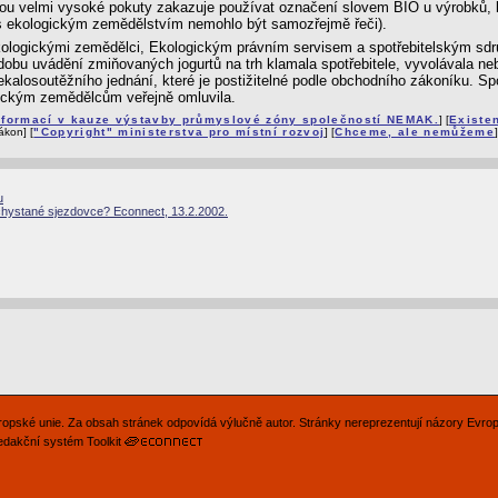
rozbou velmi vysoké pokuty zakazuje používat označení slovem BIO u výrobků
v s ekologickým zemědělstvím nemohlo být samozřejmě řeči).
ogickými zemědělci, Ekologickým právním servisem a spotřebitelským sdruž
 dobu uvádění zmiňovaných jogurtů na trh klamala spotřebitele, vyvolávala n
kalosoutěžního jednání, které je postižitelné podle obchodního zákoníku. S
gickým zemědělcům veřejně omluvila.
nformací v kauze výstavby průmyslové zóny společností NEMAK.
] [
Existe
ákon] [
"Copyright" ministerstva pro místní rozvoj
] [
Chceme, ale nemůžeme
u
chystané sjezdovce? Econnect, 13.2.2002.
Evropské unie. Za obsah stránek odpovídá výlučně autor. Stránky nereprezentují názory Evro
edakční systém Toolkit