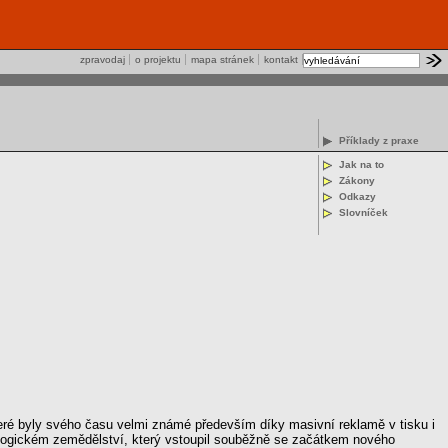
zpravodaj
o projektu
mapa stránek
kontakt
Příklady z praxe
Jak na to
Zákony
Odkazy
Slovníček
teré byly svého času velmi známé především díky masivní reklamě v tisku i
kologickém zemědělství, který vstoupil souběžně se začátkem nového