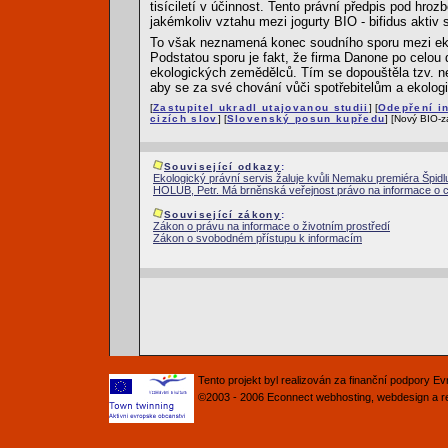
tisíciletí v účinnost. Tento právní předpis pod h
jakémkoliv vztahu mezi jogurty BIO - bifidus akti
To však neznamená konec soudního sporu mezi ekol
Podstatou sporu je fakt, že firma Danone po celou
ekologických zemědělců. Tím se dopouštěla tzv. ne
aby se za své chování vůči spotřebitelům a ekolo
[
Zastupitel ukradl utajovanou studii
] [
Odepření i
cizích slov
] [
Slovenský posun kupředu
] [Nový BIO-z
Související odkazy
:
Ekologický právní servis žaluje kvůli Nemaku premiéra Špidl
HOLUB, Petr. Má brněnská veřejnost právo na informace o 
Související zákony
:
Zákon o právu na informace o životním prostředí
Zákon o svobodném přístupu k informacím
Tento projekt byl realizován za finanční podpory 
©2003 - 2006
Econnect
webhosting
,
webdesign
a
r