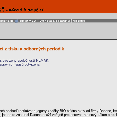
í z tisku a odborných periodik
yslové zóny společností NEMAK.
správních spisů potvrzena
ech obchodů setkávat s jogurty značky BIO-bifidus aktiv od firmy Danone, k
, jak se to zástupci Danone snaží veřejně prezentovat, ale nový zákon o e