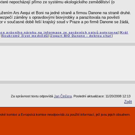
, které nepocházejí přímo ze systému ekologického zemědělství (o
ením Ars Aequi et Boni na jedné straně a firmou Danone na straně druhé.
ebezpečí záměny s opravdovými biovýrobky a parazitovala na pověsti
por v současné době řeší krajský soud v Praze a po firmě Danone se žádá,
nce právního nároku na informace ze správních spisů potvrzena
] [
Král
] [
Soukromý život medvědů
] [
Jogurt BIO Danone - dobrou chuť
]
Za správnost textu odpovídá
Jan Činčera
. Poslední aktualizace: 11/20/2008 12:13
Zpět
pské komise a Evropská komise neodpovídá za použití informací, jež jsou jejich obsahem.