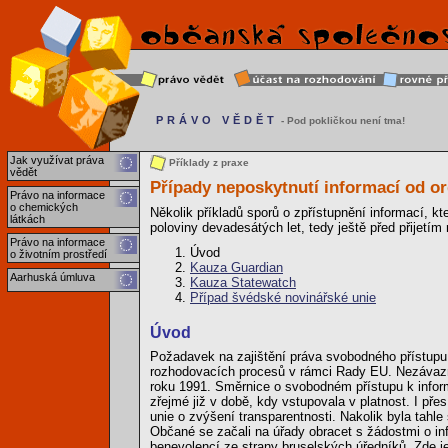
PRÁVO VĚDĚT
- Pod pokličkou není tma!
Jak využívat práva
Příklady z praxe
vědět
Případy neposkytnutí informací od o
Právo na informace
o chemických
Několik příkladů sporů o zpřístupnění informací, k
látkách
poloviny devadesátých let, tedy ještě před přijetím
Právo na informace
Úvod
o životním prostředí
Kauza Guardian
Aarhuská úmluva
Kauza Statewatch
Případ švédské novinářské unie
Úvod
Požadavek na zajištění práva svobodného přístupu k
rozhodovacích procesů v rámci Rady EU. Nezávazno
roku 1991. Směrnice o svobodném přístupu k info
zřejmé již v době, kdy vstupovala v platnost. I př
unie o zvýšení transparentnosti. Nakolik byla tahl
Občané se začali na úřady obracet s žádostmi o inf
benevolencí ze strany bruselských úředníků. Zde je