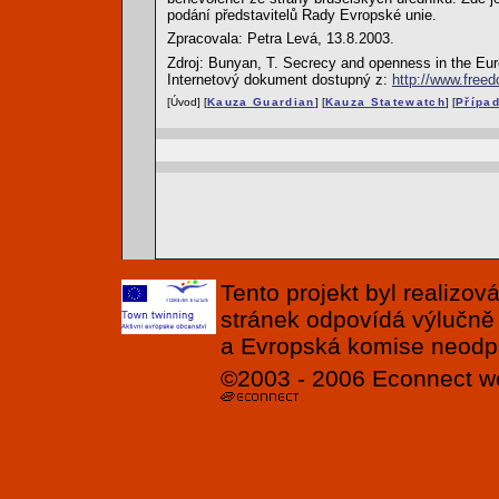
podání představitelů Rady Evropské unie.
Zpracovala: Petra Levá, 13.8.2003.
Zdroj: Bunyan, T. Secrecy and openness in the Euro
Internetový dokument dostupný z:
http://www.free
[Úvod] [
Kauza Guardian
] [
Kauza Statewatch
] [
Přípa
Tento projekt byl realizo
stránek odpovídá výlučně
a Evropská komise neodpov
©2003 - 2006
Econnect
w