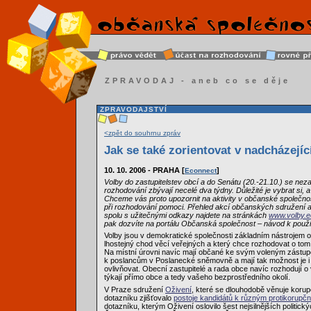
ZPRAVODAJ - aneb co se děje
ZPRAVODAJSTVÍ
<zpět do souhrnu zpráv
Jak se také zorientovat v nadcházejí
10. 10. 2006 - PRAHA [
]
Econnect
Volby do zastupitelstev obcí a do Senátu (20.-21.10.) se nezad
rozhodování zbývají necelé dva týdny. Důležité je vybrat si, a
Chceme vás proto upozornit na aktivity v občanské společno
při rozhodování pomoci. Přehled akcí občanských sdružení a d
spolu s užitečnými odkazy najdete na stránkách
www.volby.e
pak dozvíte na portálu Občanská společnost – návod k použit
Volby jsou v demokratické společnosti základním nástrojem 
lhostejný chod věcí veřejných a který chce rozhodovat o tom,
Na místní úrovni navíc mají občané ke svým voleným zástup
k poslancům v Poslanecké sněmovně a mají tak možnost je i v
ovlivňovat. Obecní zastupitelé a rada obce navíc rozhodují o
týkají přímo obce a tedy vašeho bezprostředního okolí.
V Praze sdružení
Oživení
, které se dlouhodobě věnuje korup
dotazníku zjišťovalo
postoje kandidátů k různým protikorupč
dotazníku, kterým Oživení oslovilo šest nejsilnějších politick