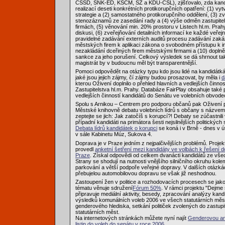
ČSSD, SNK-ED, KSČM, SZ a KDU-ČSL), zjišťovalo, zda kandi
realizací deseti konkrétních protikorupčních opatření: (1) vyt
strategie a (2) samostatného protikorupčního oddělení, (3) z
stenozáznamů ze zasedání rady a (4) výše odměn zastupite
firmách, (5) věnování min. 20% prostoru v Listech hl.m. Prah
diskusi, (6) zveřejňování detailních informací ke každé veřej
pravidelné zadávání externích auditů procesu zadávání zaká
městských firem k aplikaci zákona o svobodném přístupu k i
nezakládání dceřiných firem městskými firmami a (10) doplně
sankce za jeho porušení. Celkový výsledek se dá shrnout ta
magistrát by v budoucnu měl být transparentnější.
Pomoci odpovědět na otázky typu kdo jsou lidé na kandidátká
jaké jsou jejich zájmy, čí zájmy budou prosazovat, by měla i
d
kterou Oživení doplnilo o přehled hlavních a vedlejších činnos
Zastupitelstva hl.m. Prahy. Databáze FairPlay obsahuje také 
vedlejších činností kandidátů do Senátu ve volebních obvod
Spolu s Arnikou – Centrem pro podporu občanů pak Oživení př
Městské knihovně debatu volebních lídrů s občany s názvem 
zeptejte se jich: Jak zatočíš s korupcí?! Debaty se zúčastnili v
případní kandidáti na primátora šesti nejsilnějších politických
Debata lídrů kandidátek o korupci
se koná i v Brně - dnes v ú
v sále Kabinetu Múz, Sukova 4.
Doprava je v Praze jedním z nejpalčivějších problémů. Projek
provedl
anketní šetření mezi kandidáty ve volbách k řešení d
Praze
. Získal odpovědi od celkem dvanácti kandidátů ze vše
Strany se shodují na nutnosti vnějšího silničního okruhu kole
parkování a větší podpoře veřejné dopravy. V dalších otázkác
přebujelou automobilovou dopravu se však již neshodnou.
Zastoupení žen v politice a rozhodovacích procesech se ja
tématu věnuje sdružení
Fórum 50%
. V rámci projektu "Dejme
připravuje mediální aktivity, besedy, zpracování analýzy kandid
výsledků komunálních voleb 2006 ve všech statutárních mě
genderového hlediska, setkání političek zvolených do zastup
statutárních měst.
Na internetových stránkách můžete nyní najít
Genderovou an
listin do voleb do senátu v roce 2006
.