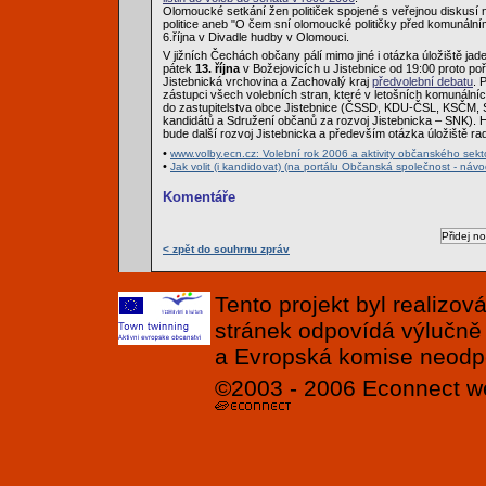
Olomoucké setkání žen političek spojené s veřejnou diskusí
politice aneb "O čem sní olomoucké političky před komunální
6.října v Divadle hudby v Olomouci.
V jižních Čechách občany pálí mimo jiné i otázka úložiště ja
pátek
13. října
v Božejovicích u Jistebnice od 19:00 proto poř
Jistebnická vrchovina a Zachovalý kraj
předvolební debatu
. 
zástupci všech volebních stran, které v letošních komunálníc
do zastupitelstva obce Jistebnice (ČSSD, KDU-ČSL, KSČM, 
kandidátů a Sdružení občanů za rozvoj Jistebnicka – SNK). 
bude další rozvoj Jistebnicka a především otázka úložiště ra
•
www.volby.ecn.cz: Volební rok 2006 a aktivity občanského sekt
•
Jak volit (i kandidovat) (na portálu Občanská společnost - návod
Komentáře
< zpět do souhrnu zpráv
Tento projekt byl realizo
stránek odpovídá výlučně
a Evropská komise neodpov
©2003 - 2006
Econnect
w