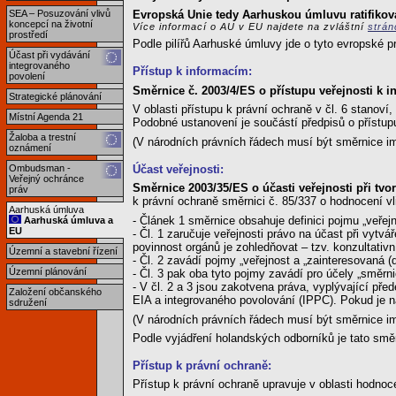
Evropská Unie tedy Aarhuskou úmluvu ratifikova
SEA – Posuzování vlivů
koncepcí na životní
Více informací o AU v EU najdete na zvláštní
strá
prostředí
Podle pilířů Aarhuské úmluvy jde o tyto evropské p
Účast při vydávání
integrovaného
Přístup k informacím:
povolení
Směrnice č. 2003/4/ES o přístupu veřejnosti k i
Strategické plánování
V oblasti přístupu k právní ochraně v čl. 6 stanov
Místní Agenda 21
Podobné ustanovení je součástí předpisů o přístu
Žaloba a trestní
(V národních právních řádech musí být směrnice i
oznámení
Účast veřejnosti:
Ombudsman -
Veřejný ochránce
Směrnice 2003/35/ES o účasti veřejnosti při tv
práv
k právní ochraně směrnici č. 85/337 o hodnocení vl
Aarhuská úmluva
- Článek 1 směrnice obsahuje definici pojmu „veřejn
Aarhuská úmluva a
EU
- Čl. 1 zaručuje veřejnosti právo na účast při vyt
povinnost orgánů je zohledňovat – tzv. konzultativ
Územní a stavební řízení
- Čl. 2 zavádí pojmy „veřejnost a „zainteresovaná (
Územní plánování
- Čl. 3 pak oba tyto pojmy zavádí pro účely „směr
- V čl. 2 a 3 jsou zakotvena práva, vyplývající př
Založení občanského
EIA a integrovaného povolování (IPPC). Pokud je na
sdružení
(V národních právních řádech musí být směrnice i
Podle vyjádření holandských odborníků je tato směrn
Přístup k právní ochraně:
Přístup k právní ochraně upravuje v oblasti hodnoc