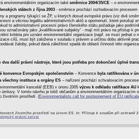
vá environmentálním organizacím také
směrnice 2004/35/CE
– o environment
enských státech z října 2003
- směrnice prochází rozhodovacím procesem
lány a programy týkající se ŽP, u kterých dosud evropské právo (viz dvě smě
cesní a věcnou legalitu administrativních aktů a opomenutí, které porušují e
kud to administrativní procesní právo členského státu požaduje jako podmín
sou označovány jako „kvalifikované subjekty“ - mají mít právo na přístup k 
étní kritéria pro uznání environmentální organizace (např. se musí jednat o 
alizace cílů, musí být založena v souladu s právem a určitou dobu aktivně pr
ávat žaloby, pokud daná záležitost spadá do oblasti činnosti této organizace
ce
dva další právní nástroje, které jsou potřeba pro dokončení úplné tr
uské konvence Evropským společenstvím
– Konvence
byla ratifikována v ú
na všechny instituce a orgány ES
– nařízení prochází schvalovacím proces
environmentální kancelář (EEB) v únoru 2005
výzvu k odkladu ratifikace AU
k
ské úmluvy. V tomto návrhu je totiž občanům a environmentálním organizací
 životním prostředí. (
Environmentalists call for postponement of EU ratificat
itostech životního prostředí na úrovni ES. In: Přístup k soudům při ochraně ž
logický právní servis