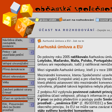
ÚČAST NA ROZHODOVÁNÍ
- Zapojte se, s
Návštěva úřadu,
Aarhuská úmluva a EU - Jak na to
zastupitele,
Aarhuská úmluva a EU
poslance
Petice – jak
uspořádat petiční
Do poloviny roku 2005
ratifikovalo
Aarhuskou úmlu
akci
Lotyšsko, Maďarsko, Malta, Polsko, Portugalsko
Veřejné shromáždění
úmluvu ani nepodepsalo, tudíž ji ratifikovat nemůže
Přímá demokracie
Mezi signatáře Aarhuské úmluvy, kteří ji v roce 19
Mezinárodní konvence, kterou Společenství uzavře, 
Místní referendum
úkony orgánů Evropské unie) a pro všechny členské 
Volby
která přebírá ustanovení této mezinárodní konvence
vytvořena, případně taková legislativa nebyla přijata 
Založení politické strany
Z podpisu AU vyplynula
povinnost zakotvit princ
či hnutí
zajištěna účast veřejnosti, přístup k informacím a 
Účast ve správním řízení
V praxi
se jedná především o postupy podle
Směrn
prostředí - „směrnice EIA“
(č. 85/337/EEC) a
Smě
EIA - Posuzování
obecného principu, že EU se může sama zavázat k p
vlivů na životní
prostředí
státy svěřeny konkrétní kompetence
.