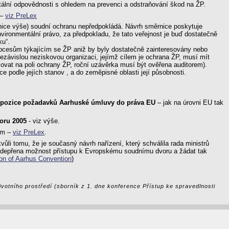
ální odpovědnosti s ohledem na prevenci a odstraňování škod na ŽP.
 –
viz PreLex
rnice výše) soudní ochranu nepředpokládá. Návrh směrnice poskytuje
nvironmentální právo, za předpokladu, že tato veřejnost je buď dostatečně
ku“.
procesům týkajícím se ŽP aniž by byly dostatečně zainteresovány nebo
nezávislou neziskovou organizaci, jejímž cílem je ochrana ŽP, musí mít
acovat na poli ochrany ŽP, roční uzávěrka musí být ověřena auditorem).
 podle jejích stanov , a do zeměpisné oblasti její působnosti.
anspozice požadavků Aarhuské úmluvy do práva EU
– jak na úrovni EU tak
noru 2005
- viz výše.
em –
viz PreLex
.
vůli tomu, že je současný návrh nařízení, který schválila rada ministrů
m odepřena možnost přístupu k Evropskému soudnímu dvoru a žádat tak
ion of Aarhus Convention
)
ivotního prostředí (sborník z 1. dne konference Přístup ke spravedlnosti