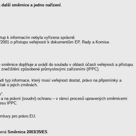
 další směrnice a jedno nařízení
.
ístup k informacím nebyla vyřízena správně.
9/2001 o přístupu veřejnosti k dokumentům EP, Rady a Komise.
o směrnice doplňuje a uvádí do souladu v oblasti účasti veřejnosti a přístupu
ole znečištění způsobené průmyslovými zařízeními (IPPC).
ádí typ informace, který musí veřejnost dostat, právo na připomínky a
 tak o jejich změnách.
y“.
ní a na právní (soudní) ochranu – v rámci procesů upravených směrnicemi
cesu IPPC.
 úmluvy pro právo EU.
edená
Směrnice 2003/35/ES
.