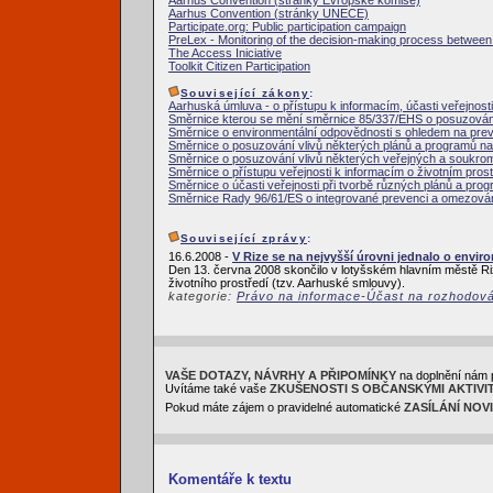
Aarhus Convention (stránky Evropské komise)
Aarhus Convention (stránky UNECE)
Participate.org: Public participation campaign
PreLex - Monitoring of the decision-making process between i
The Access Iniciative
Toolkit Citizen Participation
Související zákony
:
Aarhuská úmluva - o přístupu k informacím, účasti veřejnosti
Směrnice kterou se mění směrnice 85/337/EHS o posuzování 
Směrnice o environmentální odpovědnosti s ohledem na pre
Směrnice o posuzování vlivů některých plánů a programů na 
Směrnice o posuzování vlivů některých veřejných a soukrom
Směrnice o přístupu veřejnosti k informacím o životním prost
Směrnice o účasti veřejnosti při tvorbě různých plánů a prog
Směrnice Rady 96/61/ES o integrované prevenci a omezován
Související zprávy
:
16.6.2008 -
V Rize se na nejvyšší úrovni jednalo o envir
Den 13. června 2008 skončilo v lotyšském hlavním městě Ri
životního prostředí (tzv. Aarhuské smlouvy).
kategorie:
Právo na informace-Účast na rozhodov
VAŠE DOTAZY, NÁVRHY A PŘIPOMÍNKY
na doplnění nám 
Uvítáme také vaše
ZKUŠENOSTI S OBČANSKÝMI AKTIVI
Pokud máte zájem o pravidelné automatické
ZASÍLÁNÍ NOV
Komentáře k textu