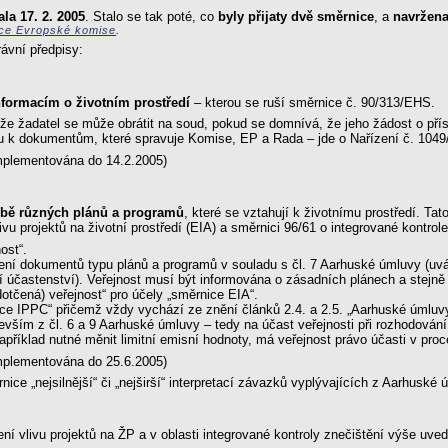
la 17. 2. 2005
. Stalo se tak poté, co
byly přijaty dvě směrnice
, a
navržena
nce Evropské komise
.
rávní předpisy:
nformacím o životním prostředí
– kterou se ruší směrnice č. 90/313/EHS.
í, že žadatel se může obrátit na soud, pokud se domnívá, že jeho žádost o př
pu k dokumentům, které spravuje Komise, EP a Rada – jde o Nařízení č. 104
mplementována do 14.2.2005)
orbě různých plánů a programů
, které se vztahují k životnímu prostředí. Tat
ivu projektů na životní prostředí (EIA) a směrnici 96/61 o integrované kontr
ost“.
váření dokumentů typu plánů a programů v souladu s čl. 7 Aarhuské úmluvy (uv
ní účastenství). Veřejnost musí být informována o zásadních plánech a stejně
dotčená) veřejnost“ pro účely „směrnice EIA“.
nice IPPC“ přičemž vždy vychází ze znění článků 2.4. a 2.5. „Aarhuské úmluv
edevším z čl. 6 a 9 Aarhuské úmluvy – tedy na účast veřejnosti při rozhodová
příklad nutné měnit limitní emisní hodnoty, má veřejnost právo účasti v pro
mplementována do 25.6.2005)
ice „nejsilnější“ či „nejširší“ interpretací závazků vyplývajících z Aarhuské
ení vlivu projektů na ŽP a v oblasti integrované kontroly znečištění výše uv