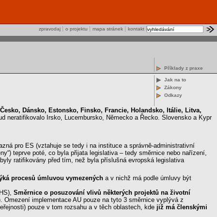
zpravodaj
o projektu
mapa stránek
kontakt
Příklady z praxe
Jak na to
Zákony
Odkazy
 Česko, Dánsko, Estonsko, Finsko, Francie, Holandsko, Itálie, Litva,
ud neratifikovalo Irsko, Lucembursko, Německo a Řecko. Slovensko a Kypr
ná pro ES (vztahuje se tedy i na instituce a správně-administrativní
) teprve poté, co byla přijata legislativa – tedy směrnice nebo nařízení,
ly ratifikovány před tím, než byla příslušná evropská legislativa
se týká procesů úmluvou vymezených
a v nichž má podle úmluvy být
EHS),
Směrnice o posuzování vlivů některých projektů na životní
). Omezení implementace AU pouze na tyto 3 směrnice vyplývá z
veřejnosti) pouze v tom rozsahu a v těch oblastech, kde
již má členskými