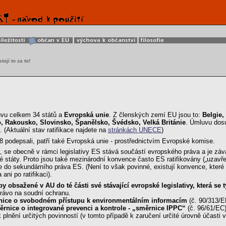
tojí to za to!
vu celkem 34 států a
Evropská unie
. Z členských zemí EU jsou to:
Belgie,
, Rakousko, Slovinsko, Španělsko, Švédsko, Velká Británie
. Úmluvu dos
. (Aktuální stav ratifikace najdete na
stránkách UNECE
)
98 podepsali, patří také Evropská unie - prostřednictvím Evropské komise.
se obecně v rámci legislativy ES stává součástí evropského práva a je závaz
státy. Proto jsou také mezinárodní konvence často ES ratifikovány („uzavřeny“
 do sekundárního práva ES. (Není to však povinné, existují konvence, které by
ani po ratifikaci).
ipy obsažené v AU do té části své stávající evropské legislativy, která 
právo na soudní ochranu.
ice o svobodném přístupu k environmentálním informacím
(č. 90/313/
rnice o integrované prevenci a kontrole - „směrnice IPPC“
(č. 96/61/EC
lnění určitých povinností (v tomto případě k zaručení určité úrovně účasti 