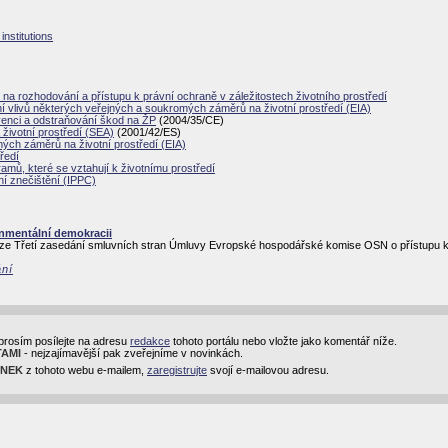
nstitutions
 na rozhodování a přístupu k právní ochraně v záležitostech životního prostředí
vlivů některých veřejných a soukromých záměrů na životní prostředí (EIA)
venci a odstraňování škod na ŽP
(2004/35/CE)
životní prostředí (SEA)
(2001/42/ES)
ých záměrů na životní prostředí (EIA)
ředí
ramů, které se vztahují k životnímu prostředí
í znečištění (IPPC)
onmentální demokracii
ze Třetí zasedání smluvních stran Úmluvy Evropské hospodářské komise OSN o přístupu k in
ání
prosím posílejte na adresu
redakce
tohoto portálu nebo vložte jako komentář níže.
TAMI
- nejzajímavější pak zveřejníme v novinkách.
INEK
z tohoto webu e-mailem,
zaregistrujte
svojí e-mailovou adresu.