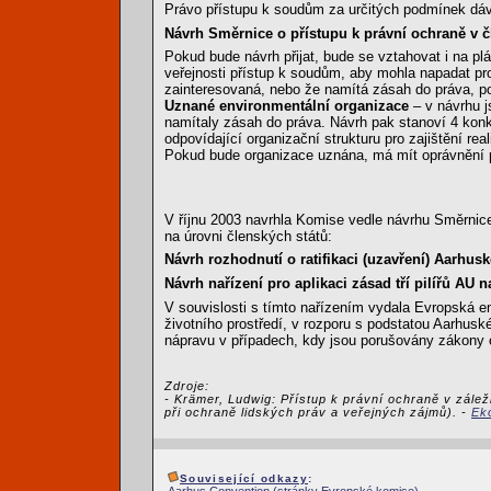
Právo přístupu k soudům za určitých podmínek dá
Návrh Směrnice o přístupu k právní ochraně v čl
Pokud bude návrh přijat, bude se vztahovat i na p
veřejnosti přístup k soudům, aby mohla napadat pro
zainteresovaná, nebo že namítá zásah do práva, po
Uznané environmentální organizace
– v návrhu j
namítaly zásah do práva. Návrh pak stanoví 4 konkr
odpovídající organizační strukturu pro zajištění re
Pokud bude organizace uznána, má mít oprávnění pod
V říjnu 2003 navrhla Komise vedle návrhu Směrni
na úrovni členských států:
Návrh rozhodnutí o ratifikaci (uzavření) Aarh
Návrh nařízení pro aplikaci zásad tří pilířů AU 
V souvislosti s tímto nařízením vydala Evropská 
životního prostředí, v rozporu s podstatou Aarhu
nápravu v případech, kdy jsou porušovány zákony o
Zdroje:
- Krämer, Ludwig: Přístup k právní ochraně v zálež
při ochraně lidských práv a veřejných zájmů). -
Eko
Související odkazy
: