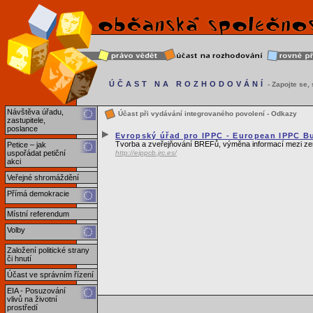
ÚČAST NA ROZHODOVÁNÍ
- Zapojte se, s
Návštěva úřadu,
Účast při vydávání integrovaného povolení - Odkazy
zastupitele,
poslance
Evropský úřad pro IPPC - European IPPC B
Tvorba a zveřejňování BREFů, výměna informací mezi z
Petice – jak
uspořádat petiční
http://eippcb.jrc.es/
akci
Veřejné shromáždění
Přímá demokracie
Místní referendum
Volby
Založení politické strany
či hnutí
Účast ve správním řízení
EIA - Posuzování
vlivů na životní
prostředí