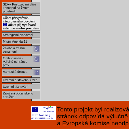
SEA – Posuzování vlivů
koncepcí na životní
prostředí
Účast při vydávání
integrovaného povolení
Účast při vydávání
integrovaného povolení
Strategické plánování
Místní Agenda 21
Žaloba a trestní
oznámení
Ombudsman -
Veřejný ochránce
práv
Aarhuská úmluva
Územní a stavební řízení
Územní plánování
Založení občanského
sdružení
Tento projekt byl realizo
stránek odpovídá výlučně
a Evropská komise neodpov