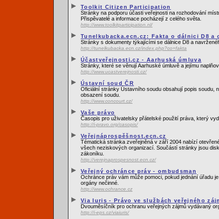
Toolkit Citizen Participation
Stránky na podporu účasti veřejnosti na rozhodování míst
Přispěvatelé a informace pocházejí z celého světa.
http://www.toolkitparticipation.nl/
Tunelkubacka.ecn.cz: Fakta o dálnici D8 a
Stránky s dokumenty týkajícími se dálnice D8 a navrženéh
http://tunelkubacka.ecn.cz/index.php?co=fakta
Účastveřejnosti.cz - Aarhuská úmluva
Stránky, které se věnují Aarhuské úmluvě a jejímu naplňo
http://www.ucastverejnosti.cz/
Ústavní soud ČR
Oficiální stránky Ústavního soudu obsahují popis soudu, 
obsazení soudu.
http://www.concourt.cz/
Vaše právo
Časopis pro uživatelsky přátelské použití práva, který 
http://i-pravo.org/casopis/
Veřejnáprospěšnost.ecn.cz
Tématická stránka zveřejněná v září 2004 nabízí otevřen
všech neziskových organizací. Součástí stránky jsou di
zákoníku.
http://verejnaprospesnost.ecn.cz/
Veřejný ochránce práv - ombudsman
Ochránce práv vám může pomoci, pokud jednání úřadu je 
orgány nečinné.
http://www.ochrance.cz
Via Iuris - Právo ve službách veřejného zá
Dvouměsíčník pro ochranu veřejných zájmů vydávaný orga
http://i-eps.cz/viaiuris/