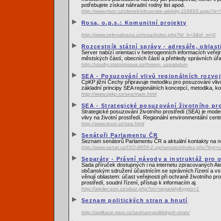
potřebujete získat náhradní rodný list apod.
http://www.mvcr.cz/clanek/obcanske-aktivity-118893.as
Rosa, o.p.s.: Komunitní projekty
http://www.zelenabrana.cz/rosa/index.php?id_h=3&id_m=0
Rozcestník státní správy - adresáře, oblas
Server nabízí orientaci v heterogenních informacích veřej
městských částí, obecních částí a přehledy správních úř
http://sluzby.statnisprava.cz/#vsem_uzivatelum
SEA - Posuzování vlivů regionálních rozvo
CpKP jižní Čechy připravuje metodiku pro posuzování vlivů
základní principy SEA regionálních koncepcí, metodika, ko
http://www.cpkp.cz/sea/main.html
SEA - Strategické posuzování životního pr
Strategické posuzování životního prostředí (SEA) je mod
vlivy na životní prostředí. Regionální environmentální ce
http://www.reccr.cz/sea.html
Senátoři Parlamentu ČR
Seznam senátorů Parlamentu ČR a aktuální kontakty na n
http://www.senat.cz/ISO-8859-2.cgi/senatori/index.php?lng=c
Separáty - Právní návody a instruktáž pro
Sada příruček dostupných i na internetu zpracovaných Ate
občanským sdružení účastnícím se správních řízení a vs
věnují oblastem: účast veřejnosti při ochraně životního pr
prostředí, soudní řízení, přístup k informacím aj.
http://atelier.ecn.cz/ukaz.php?co=separaty&vypis=1
Seznam politických stran a hnutí
http://aplikace.mvcr.cz/seznam-politickych-stran/