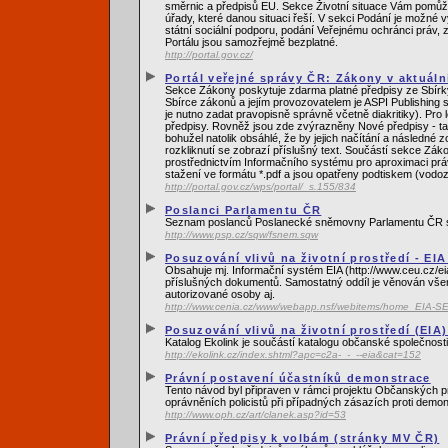
směrnic a předpisů EU. Sekce Životní situace Vám pomůže
úřady, které danou situaci řeší. V sekci Podání je možné 
státní sociální podporu, podání Veřejnému ochránci práv, 
Portálu jsou samozřejmě bezplatné.
http://portal.gov.cz/
Portál veřejné správy ČR: Zákony v aktuáln
Sekce Zákony poskytuje zdarma platné předpisy ze Sbírky
Sbírce zákonů a jejím provozovatelem je ASPI Publishing s
je nutno zadat pravopisně správně včetně diakritiky). Pro
předpisy. Rovněž jsou zde zvýrazněny Nové předpisy - tat
bohužel natolik obsáhlé, že by jejich načítání a následné 
rozkliknutí se zobrazí příslušný text. Součástí sekce Zák
prostřednictvím Informačního systému pro aproximaci prá
stažení ve formátu *.pdf a jsou opatřeny podtiskem (vod
http://portal.gov.cz/wps/portal/_s.155/834
Poslanci Parlamentu ČR
Seznam poslanců Poslanecké sněmovny Parlamentu ČR s 
http://www.psp.cz/sqw/fsnem.sqw
Posuzování vlivů na životní prostředí - EI
Obsahuje mj. Informační systém EIA (http://www.ceu.cz/ei
příslušných dokumentů. Samostatný oddíl je věnován vše
autorizované osoby aj.
http://www.cenia.cz/www/webapp.nsf/webitems/home_EIA-S
Posuzování vlivů na životní prostředí (EIA
Katalog Ekolink je součástí katalogu občanské společnosti
http://ekolink.cz/index.shtml?apc=c2a-_-_--eia&cat=152
Právní postavení účastníků demonstrace
Tento návod byl připraven v rámci projektu Občanských p
oprávněních policistů při případných zásazích proti demon
http://www.oph.cz/art/clanek.asp?id=53
Právní předpisy k volbám (stránky MV ČR)