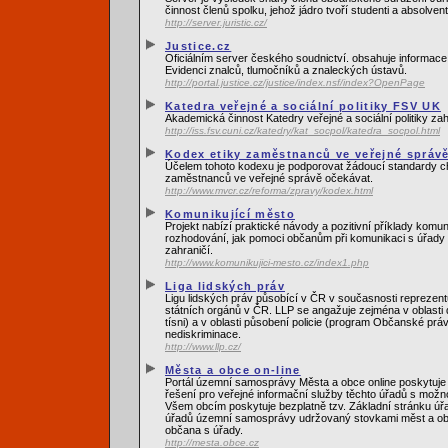
činnost členů spolku, jehož jádro tvoří studenti a absolvent
http://server.juristic.cz/
Justice.cz
Oficiálním server českého soudnictví. obsahuje informace o
Evidenci znalců, tlumočníků a znaleckých ústavů.
http://portal.justice.cz/justice/index.nsf/index?OpenPage
Katedra veřejné a sociální politiky FSV UK
Akademická činnost Katedry veřejné a sociální politiky za
http://iss.fsv.cuni.cz/katedry/kat_socpol/katedra_socpol.html
Kodex etiky zaměstnanců ve veřejné správ
Účelem tohoto kodexu je podporovat žádoucí standardy ch
zaměstnanců ve veřejné správě očekávat.
http://www.mvcr.cz/reforma/zpravy/kodex.html
Komunikující město
Projekt nabízí praktické návody a pozitivní příklady komu
rozhodování, jak pomoci občanům při komunikaci s úřady 
zahraničí.
http://www.komunikujici-mesto.cz/index1.php
Liga lidských práv
Ligu lidských práv působící v ČR v současnosti reprezent
státních orgánů v ČR. LLP se angažuje zejména v oblasti
tísni) a v oblasti působení policie (program Občanské právn
nediskriminace.
http://www.llp.cz/
Města a obce on-line
Portál územní samosprávy Města a obce online poskytuje 
řešení pro veřejné informační služby těchto úřadů s možn
Všem obcím poskytuje bezplatně tzv. Základní stránku úřa
úřadů územní samosprávy udržovaný stovkami měst a obcí
občana s úřady.
http://mesta.obce.cz