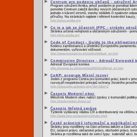
Centrum pro podporu občanů - sdružení Ar
Program sdružení Arnika, jehož posláním je pomáhat lidem,
pomohlo Centrum založit desítky nových občanských sdruže
jednalo o kácení stromů, stavby skládek či spaloven odpa
příručky. Na stránkách najdete i některé konkrétní kauzy,
http://cepo.arnika.org
Co je a jak se účastnit IPPC - stránky sdru
Stránka určená veřejnosti a občanským sdružením - pomá
http://ippc.arnika.org
Code of Conduct - Guide to the obligations
Kodexu zaměstnanců a úředníků Evropského parlamentu. Souč
dokumentům, vyřizování stížností.
http://www.europarl.eu.int/codex/default_en.htm
Commission Directory - Adresář Evropské 
Adresář Evropské komise.
http://europa.eu.int/comm/staffdir/html/legal_en.htm
CpKP: program Místní rozvoj
Jeden z programů Centra pro komunitní práci, které v jeh
rozvoj při respektování principů ochrany životního prostře
http://www.cpkp.cz/index.php?tbl=1&id=2
Časopis Moderní obec
Měsíčník Moderní obec nabízí zprávy z komunální politiky,
http://moderniobec.ihned.cz/
Časopis Veřejná správa
Týdeník vydávaný vládou ČR a distribuovaný na většinu stá
http://www.mvcr.cz/casopisy/s/index.html
Český právnický informační a publikační pro
Stránky jsou rozděleny na část určenou laikům a část urč
EU, ústavní právo, občanské právo, obchodní právo, trestn
Stránka je rozdělena také do sekcí typu : kalendář akcí, 