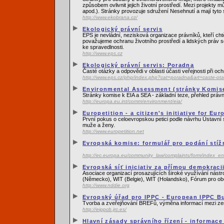
způsobem ovlivnit jejich životní prostředí. Mezi projekty
apod.). Stránky provozuje sdružení Nesehnutí a mají tyto
http://www.ekobrana.cz/
Ekologický právní servis
EPS je nevládní, nezisková organizace právníků, kteří cht
považujeme ochranu životního prostředí a lidských práv s
ke spravedlnosti.
http://www.eps.cz
Ekologický právní servis: Poradna
Časté otázky a odpovědi v oblasti účasti veřejnosti při o
http://www.eps.cz/php/index.php?cat=poradna&art=caste-ot
Environmental Assessment (stránky Komise
Stránky komise k EIA a SEA - základní teze, přehled právn
http://europa.eu.int/comm/environment/eia/
Europetition - a citizen's initiative for Eur
První pokus o celoevropskou petici podle návrhu Ústavní 
muže a ženy.
http://www.europetition.net
Evropská komise: formulář pro podání stíž
http://ec.europa.eu/community_law/complaints/form/index_e
Evropská síť iniciativ za přímou demokraci
Asociace organizací prosazujících široké využívání nást
(Německo), WIT (Belgie), WIT (Holandsko), Fórum pro ob
http://www.nddie.org
Evropský úřad pro IPPC - European IPPC B
Tvorba a zveřejňování BREFů, výměna informací mezi z
http://eippcb.jrc.es/
Hlavní zásady správního řízení - informac