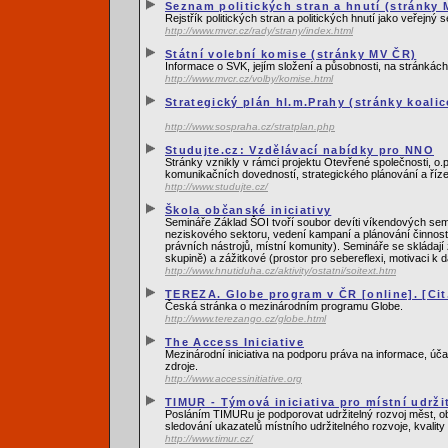
Seznam politických stran a hnutí (stránky M
Rejstřík politických stran a politických hnutí jako veřejný
http://www.mvcr.cz/rady/strany/index.html
Státní volební komise (stránky MV ČR)
Informace o SVK, jejím složení a působnosti, na stránkách 
http://www.mvcr.cz/volby/komise.html
Strategický plán hl.m.Prahy (stránky koali
http://www.sospraha.cz/stratplan.php
Studujte.cz: Vzdělávací nabídky pro NNO
Stránky vznikly v rámci projektu Otevřené společnosti, o.
komunikačních dovedností, strategického plánování a říz
http://www.studujte.cz/
Škola občanské iniciativy
Semináře Základ ŠOI tvoří soubor devíti víkendových se
neziskového sektoru, vedení kampaní a plánování činnosti, 
právních nástrojů, místní komunity). Semináře se skládají 
skupině) a zážitkové (prostor pro sebereflexi, motivaci k d
http://www.hnutiduha.cz/aktivity/ostatni/soitext.htm
TEREZA. Globe program v ČR [online]. [Cit.
Česká stránka o mezinárodním programu Globe.
http://www.terezango.cz/globe.html
The Access Iniciative
Mezinárodní iniciativa na podporu práva na informace, úča
zdroje.
http://www.accessinitiative.org
TIMUR - Týmová iniciativa pro místní udrži
Posláním TIMURu je podporovat udržitelný rozvoj měst, obc
sledování ukazatelů místního udržitelného rozvoje, kvality 
http://www.timur.cz/