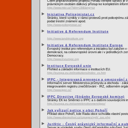
Cílem připravovaného projektu Portálu veřejné správy je vy
právnickým osobám dálkový přístup ke kompletním informac
http://www.micr.cz/?idm=18&lang=cz
Iniciativa Policejnistat.cz
Stránky, které vznikly v rámci protestů proti policejnímu
podat trestní známení apod.
http://www.policejnistat.cz/
Initiative & Referendum Institute
http://www.iandrinstitute.org
Initiative & Referendum Institute Europe
Evropský institut pro referendum a iniciativu byl založen
demokracii, na celoevropské úrovni ale i v jednotlivých z
Democracy.
http://www.iri-europe.org
Instituce Evropské unie
Přehled a základní informace o institucích EU.
http://europa.eu.int/institutions/index_cs.htm
IPPC - Integrovaná prevence a omezování zn
Informační server Ministerstva průmyslu a obchodu - zákl
integrovaném registru znečišťování - IRZ, odborném orgá
http://www.ippc.cz/
IPPC Directive (Stránky Evropské komise)
Stránky EK ke Směrnici o IPPC a s dalšími souvisejícími 
http://europa.eu.int/comm/environment/ippc/
Jak vyřizují petice v obci Pohoří
Příklad obce Pohoří, kde Rada obce schválila vlastní postu
http://www.obecpohori.cz/czpages/vyhl_zas.php
Juri§tic - Český právnický informační a pub
Server je výsledek snahy členů občanského sdružení Juri