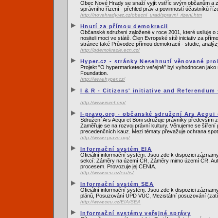
Obec Nové Hrady se snaží vyjít vstříc svým občanům a zá
správního řízení - přehled práv a povinností účastníků říz
http://novehrady.wz.cz/obecni_urad/spravni_rizeni.htm
Hnutí za přímou demokracii
Občanské sdružení založené v roce 2001, které usiluje o
nositeli moci ve státě. Člen Evropské sítě iniciativ za 
stránce také Průvodce přímou demokracií - studie, analýzy
http://pdemokracie.ecn.cz/
Hyper.cz - stránky Nesehnutí věnované pr
Projekt "O hypermarketech veřejně" byl vyhodnocen jako 
Foundation.
http://www.hyper.cz/
I & R - Citizens' initiative and Referendum
http://www.iniref.org/
I-pravo.org - občanské sdružení Ars Aequi 
Sdružení Ars Aequi et Boni sdružuje právníky především z
Zaměřuje se na rozvoj právní kultury. Věnujeme se šíření
precedenčních kauz. Mezi tématy převažuje ochrana spotř
http://www.i-pravo.org/
Informační systém EIA
Oficiální informační systém. Jsou zde k dispozici záznam
sekcí: Záměry na území ČR, Záměry mimo území ČR, Autor
procesem. Provozuje jej CENIA.
http://www.ceu.cz/eia/is/
Informační systém SEA
Oficiální informační systém. Jsou zde k dispozici zázna
plánů, Posuzování ÚPD VÚC, Mezistátní posuzování (zatí
http://www.ceu.cz/EIA/SEA
Informační systémy veřejné správy