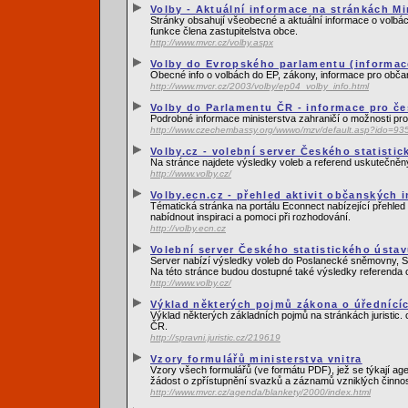
Volby - Aktuální informace na stránkách Mi
Stránky obsahují všeobecné a aktuální informace o volbác
funkce člena zastupitelstva obce.
http://www.mvcr.cz/volby.aspx
Volby do Evropského parlamentu (informace
Obecné info o volbách do EP, zákony, informace pro obča
http://www.mvcr.cz/2003/volby/ep04_volby_info.html
Volby do Parlamentu ČR - informace pro če
Podrobné informace ministerstva zahraničí o možnosti pro
http://www.czechembassy.org/wwwo/mzv/default.asp?ido=9
Volby.cz - volební server Českého statisti
Na stránce najdete výsledky voleb a referend uskutečně
http://www.volby.cz/
Volby.ecn.cz - přehled aktivit občanských 
Tématická stránka na portálu Econnect nabízející přehled a
nabídnout inspiraci a pomoci při rozhodování.
http://volby.ecn.cz
Volební server Českého statistického ústa
Server nabízí výsledky voleb do Poslanecké sněmovny, Sená
Na této stránce budou dostupné také výsledky referenda 
http://www.volby.cz/
Výklad některých pojmů zákona o úředníc
Výklad některých základních pojmů na stránkách juristic. c
ČR.
http://spravni.juristic.cz/219619
Vzory formulářů ministerstva vnitra
Vzory všech formulářů (ve formátu PDF), jež se týkají a
žádost o zpřístupnění svazků a záznamů vzniklých činnos
http://www.mvcr.cz/agenda/blankety/2000/index.html