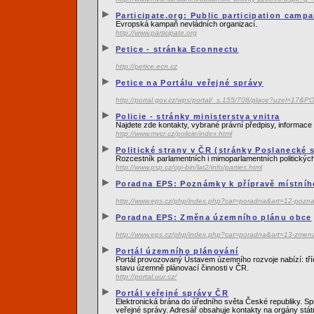
Participate.org: Public participation camp
Evropská kampaň nevládních organizací.
http://www.participate.org
Petice - stránka Econnectu
http://petice.ecn.cz
Petice na Portálu veřejné správy
http://portal.gov.cz/wps/portal/_s.155/708/place?uzel=
Policie - stránky ministerstva vnitra
Najdete zde kontakty, vybrané právní předpisy, informace o
http://www.mvcr.cz/policie/index.html
Politické strany v ČR (stránky Poslanecké
Rozcestník parlamentních i mimoparlamentních politický
http://www.psp.cz/cgi-bin/lat2/info/parties.html
Poradna EPS: Poznámky k přípravě místníh
http://www.eps.cz/php/index.php?cat=poradna&art=12-pozna
Poradna EPS: Změna územního plánu obce
http://www.eps.cz/php/index.php?cat=poradna&art=13-zmen
Portál územního plánování
Portál provozovaný Ústavem územního rozvoje nabízí: tří
stavu územně plánovací činnosti v ČR.
http://portal.uur.cz/
Portál veřejné správy ČR
Elektronická brána do úředního světa České republiky. Sp
veřejné správy. Adresář obsahuje kontakty na orgány stá