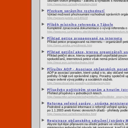
Seznam všech předpisů - zákonů a vyhlášek s novelizacemi
http://www.mvcr.cz/volby/predpisy.html
Přezkum správního rozhodnutí
Výklad možností přezkoumání rozhodnutí správních orgánů
http://spravni.juristic.cz/149119
Příběh místního referenda v Táboře
Kompletně zpracovaná dokumentace o vývoji referenda o 
http://www.eps.cz/php/eps.site/dok/referendum/referendum.h
Příklad petice propagované na internetu
Příklad petice propagované na internetu – organizátoři pet
http://cepo.arnika.org/cibpetic.htm
Příklad petiční akce, kterou organizátoři u
Příklad petiční akce, kterou organizátoři uspořádali pouz
spoluobčanů, internetová petice však nemá právní účinnos
http://most.ecn.cz/petice/index.html
Příručky AOP - Asociace občanských pora
AOP je asociací poraden, které usilují o to, aby občané n
potřeby či hájit své oprávněné zájmy. Poradny společně up
snaze ovlivnit vývoj politiky a sociálních služeb.
http://www.obcanske-poradny.cz/dokumenty.htm
Příspěvky politickým stranám a hnutím (st
Přehled příspěvků v jednotlivých letech.
http://www.mfcr.cz/cps/rde/xchg/mfcr/hs.xsl/politicke_strany.ht
Reforma veřejné správy - stránka ministers
Podrobné a praktické informace o reformě veřejné správy.
po 1.1.2003 aneb Konec okresních úřadů - přehledy podle
http://www.mvcr.cz/reforma/index.html
Registrace občanského sdružení (stránky Mi
Abyste byli lépe připraveni na úřední jednání ve věcech, kt
ministerstvo jednoduché návody jak postupovat, končí-li pl