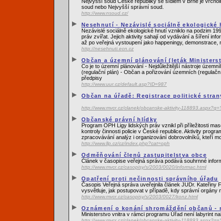
Nejvyšší soud České republiky se sídlem v Brně je vrcho
soud nebo Nejvyšší správní soud.
http://www.nsoud.cz/
Nesehnutí - Nezávislé sociálně ekologické 
Nezávislé sociálně ekologické hnutí vzniklo na podzim 199
práv zvířat. Jejich aktivity sahají od vydávání a šíření 
až po veřejná vystoupení jako happeningy, demonstrace, 
http://nesehnuti.ecn.cz
Občan a územní plánování (leták Ministerst
Co je to územní plánování - Nejdůležitější nástroje územ
(regulační plán) - Občan a pořizování územních (regulační
předpisy
http://www.uur.cz/default.asp?ID=987
Občan na úřadě: Registrace politické stran
http://www.mvcr.cz/clanek/obcanske-aktivity-118893.as
Občanské právní hlídky
Program OPH Ligy lidských práv vznikl při příležitosti m
kontroly činnosti policie v České republice. Aktivity pro
zpracovávání analýz i organizování dobrovolníků, kteří mo
http://www.llp.cz/cz/index.php?cat=oph
Odměňování členů zastupitelstva obce
Ćlánek v časopise veřejná správa podává souhrnné inform
http://www.mvcr.cz/casopisy/s/2003/0020/informac.html
Opatření proti nečinnosti správního úřadu
Časopis Veřejná správa uveřejnila článek JUDr. Kateřiny
vysvětluje, jak postupovat v případě, kdy správní orgány 
http://www.mvcr.cz/casopisy/s/2003/0027/konz.html
Oznámení o konání shromáždění občanů - n
Ministerstvo vnitra v rámci programu Úřad není labyrint 
http://www.mvcr.cz/clanek/obcanske-aktivity-118893.as