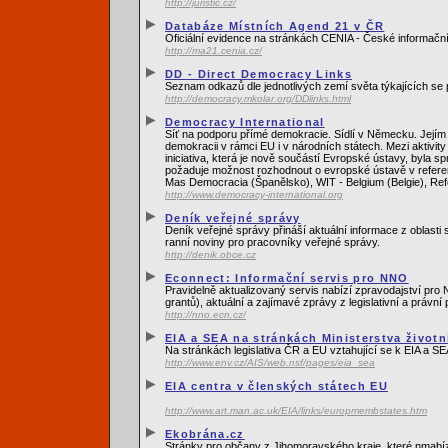
http://juristic.cz/
Databáze Místních Agend 21 v ČR
Oficiální evidence na stránkách CENIA - České informační
http://ma21.cenia.cz/
DD - Direct Democracy Links
Seznam odkazů dle jednotlivých zemí světa týkajících se
http://democracy.mkolar.org/DDlinks.html
Democracy International
Síť na podporu přímé demokracie. Sídlí v Německu. Jejím z
demokracii v rámci EU i v národních státech. Mezi aktivit
iniciativa, která je nově součástí Evropské ústavy, byl
požaduje možnost rozhodnout o evropské ústavě v refere
Mas Democracia (Španělsko), WIT - Belgium (Belgie), Re
http://www.democracy-international.org
Deník veřejné správy
Deník veřejné správy přináší aktuální informace z oblasti
ranní noviny pro pracovníky veřejné správy.
http://denik.obce.cz
Econnect: Informační servis pro NNO
Pravidelně aktualizovaný servis nabízí zpravodajství pro
grantů), aktuální a zajímavé zprávy z legislativní a práv
http://nno.ecn.cz/
EIA a SEA na stránkách Ministerstva životn
Na stránkách legislativa ČR a EU vztahující se k EIA a 
http://www.env.cz/AIS/web.nsf/pages/eia_sea
EIA centra v členských státech EU
http://www.art.man.ac.uk/EIA/links/europmembstates.htm
Ekobrána.cz
Stránky pro občany z Jihomoravského kraje, které nmabíze