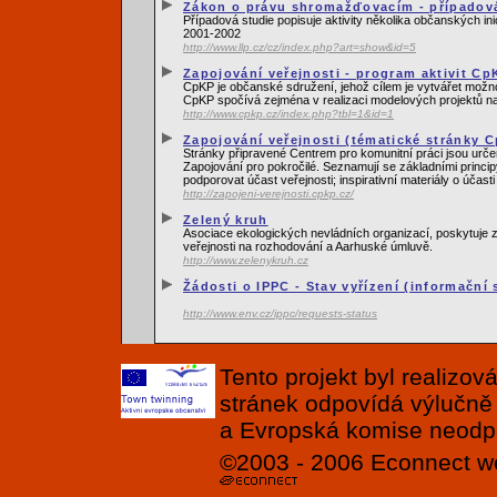
Zákon o právu shromažďovacím - případová
Případová studie popisuje aktivity několika občanských i
2001-2002
http://www.llp.cz/cz/index.php?art=show&id=5
Zapojování veřejnosti - program aktivit Cp
CpKP je občanské sdružení, jehož cílem je vytvářet možn
CpKP spočívá zejména v realizaci modelových projektů na z
http://www.cpkp.cz/index.php?tbl=1&id=1
Zapojování veřejnosti (tématické stránky 
Stránky připravené Centrem pro komunitní práci jsou urče
Zapojování pro pokročilé. Seznamují se základními princip
podporovat účast veřejnosti; inspirativní materiály o účasti
http://zapojeni-verejnosti.cpkp.cz/
Zelený kruh
Asociace ekologických nevládních organizací, poskytuje z
veřejnosti na rozhodování a Aarhuské úmluvě.
http://www.zelenykruh.cz
Žádosti o IPPC - Stav vyřízení (informační
http://www.env.cz/ippc/requests-status
Tento projekt byl realizo
stránek odpovídá výlučně
a Evropská komise neodpov
©2003 - 2006
Econnect
w