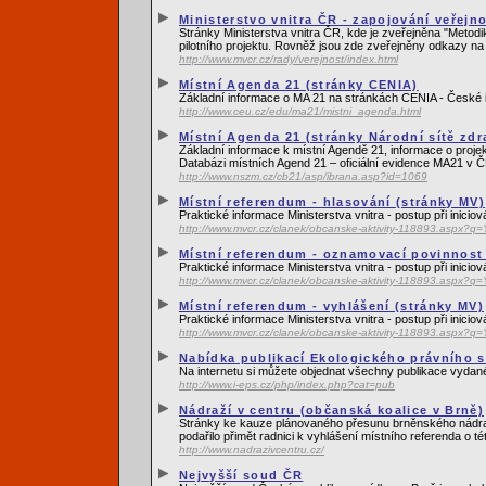
Ministerstvo vnitra ČR - zapojování veřejn
Stránky Ministerstva vnitra ČR, kde je zveřejněna "Metodi
pilotního projektu. Rovněž jsou zde zveřejněny odkazy na
http://www.mvcr.cz/rady/verejnost/index.html
Místní Agenda 21 (stránky CENIA)
Základní informace o MA 21 na stránkách CENIA - České i
http://www.ceu.cz/edu/ma21/mistni_agenda.html
Místní Agenda 21 (stránky Národní sítě zd
Základní informace k místní Agendě 21, informace o proje
Databázi místních Agend 21 – oficiální evidence MA21 v Č
http://www.nszm.cz/cb21/asp/ibrana.asp?id=1069
Místní referendum - hlasování (stránky MV)
Praktické informace Ministerstva vnitra - postup při inicio
http://www.mvcr.cz/clanek/obcanske-aktivity-118893.as
Místní referendum - oznamovací povinnost 
Praktické informace Ministerstva vnitra - postup při inicio
http://www.mvcr.cz/clanek/obcanske-aktivity-118893.as
Místní referendum - vyhlášení (stránky MV)
Praktické informace Ministerstva vnitra - postup při inicio
http://www.mvcr.cz/clanek/obcanske-aktivity-118893.as
Nabídka publikací Ekologického právního s
Na internetu si můžete objednat všechny publikace vydané
http://www.i-eps.cz/php/index.php?cat=pub
Nádraží v centru (občanská koalice v Brně)
Stránky ke kauze plánovaného přesunu brněnského nádraží 
podařilo přimět radnici k vyhlášení místního referenda o té
http://www.nadrazivcentru.cz/
Nejvyšší soud ČR