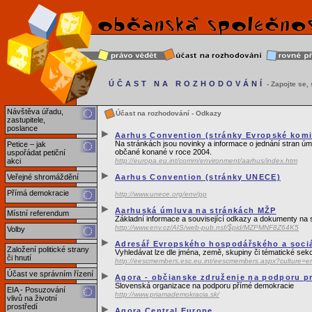
ÚČAST NA ROZHODOVÁNÍ
- Zapojte se, s
Návštěva úřadu,
Účast na rozhodování - Odkazy
zastupitele,
poslance
Aarhus Convention (stránky Evropské komi
Na stránkách jsou novinky a informace o jednání stran úm
Petice – jak
občané konané v roce 2004.
uspořádat petiční
akci
http://europa.eu.int/comm/environment/aarhus/index.htm
Veřejné shromáždění
Aarhus Convention (stránky UNECE)
Přímá demokracie
http://www.unece.org/env/pp
Aarhuská úmluva na stránkách MŽP
Místní referendum
Základní informace a související odkazy a dokumenty na s
http://www.env.cz/AIS/web-pub.nsf/$pid/MZPMNF8Z64K5
Volby
Adresář Evropského hospodářského a soci
Založení politické strany
Vyhledávat lze dle jména, země, skupiny či tématické sek
či hnutí
http://eescmembers.esc.eu.int/eescmembers.aspx?culture=e
Účast ve správním řízení
Agora - občianske združenie na podporu p
Slovenská organizace na podporu přímé demokracie
EIA - Posuzování
http://www.priamademokracia.sk/
vlivů na životní
prostředí
Agora Central Europe