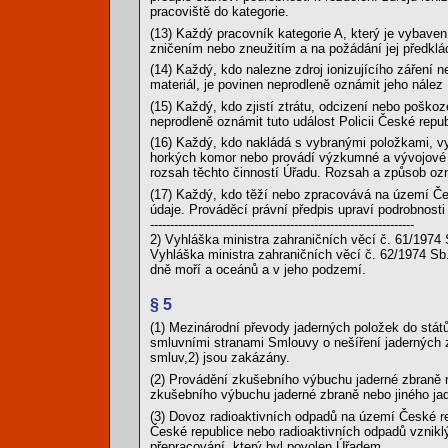
pracoviště do kategorie.
(13) Každý pracovník kategorie A, který je vybaven
zničením nebo zneužitím a na požádání jej předklád
(14) Každý, kdo nalezne zdroj ionizujícího záření n
materiál, je povinen neprodleně oznámit jeho nález
(15) Každý, kdo zjistí ztrátu, odcizení nebo poškoz
neprodleně oznámit tuto událost Policii České repu
(16) Každý, kdo nakládá s vybranými položkami, vy
horkých komor nebo provádí výzkumné a vývojové č
rozsah těchto činností Úřadu. Rozsah a způsob oz
(17) Každý, kdo těží nebo zpracovává na území Čes
údaje. Prováděcí právní předpis upraví podrobnosti
------------------------------------------------------------------
2) Vyhláška ministra zahraničních věcí č. 61/1974 
Vyhláška ministra zahraničních věcí č. 62/1974 Sb
dně moří a oceánů a v jeho podzemí.
§ 5
(1) Mezinárodní převody jaderných položek do států 
smluvními stranami Smlouvy o nešíření jaderných z
smluv,2) jsou zakázány.
(2) Provádění zkušebního výbuchu jaderné zbraně 
zkušebního výbuchu jaderné zbraně nebo jiného ja
(3) Dovoz radioaktivních odpadů na území České re
České republice nebo radioaktivních odpadů vznikl
přepracování, který byl povolen Úřadem.