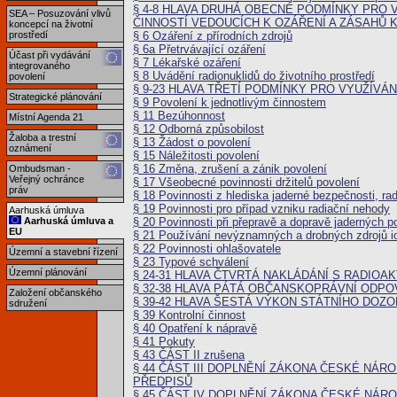
§ 4-8 HLAVA DRUHÁ OBECNÉ PODMÍNKY PRO 
SEA – Posuzování vlivů
ČINNOSTÍ VEDOUCÍCH K OZÁŘENÍ A ZÁSAHŮ K
koncepcí na životní
§ 6 Ozáření z přírodních zdrojů
prostředí
§ 6a Přetrvávající ozáření
Účast při vydávání
§ 7 Lékařské ozáření
integrovaného
§ 8 Uvádění radionuklidů do životního prostředí
povolení
§ 9-23 HLAVA TŘETÍ PODMÍNKY PRO VYUŽÍVÁN
Strategické plánování
§ 9 Povolení k jednotlivým činnostem
§ 11 Bezúhonnost
Místní Agenda 21
§ 12 Odborná způsobilost
Žaloba a trestní
§ 13 Žádost o povolení
oznámení
§ 15 Náležitosti povolení
§ 16 Změna, zrušení a zánik povolení
Ombudsman -
Veřejný ochránce
§ 17 Všeobecné povinnosti držitelů povolení
práv
§ 18 Povinnosti z hlediska jaderné bezpečnosti, rad
§ 19 Povinnosti pro případ vzniku radiační nehody
Aarhuská úmluva
§ 20 Povinnosti při přepravě a dopravě jaderných po
Aarhuská úmluva a
EU
§ 21 Používání nevýznamných a drobných zdrojů io
§ 22 Povinnosti ohlašovatele
Územní a stavební řízení
§ 23 Typové schválení
Územní plánování
§ 24-31 HLAVA ČTVRTÁ NAKLÁDÁNÍ S RADIOA
§ 32-38 HLAVA PÁTÁ OBČANSKOPRÁVNÍ ODP
Založení občanského
§ 39-42 HLAVA ŠESTÁ VÝKON STÁTNÍHO DOZ
sdružení
§ 39 Kontrolní činnost
§ 40 Opatření k nápravě
§ 41 Pokuty
§ 43 ČÁST II zrušena
§ 44 ČÁST III DOPLNĚNÍ ZÁKONA ČESKÉ NÁROD
PŘEDPISŮ
§ 45 ČÁST IV DOPLNĚNÍ ZÁKONA ČESKÉ NÁROD