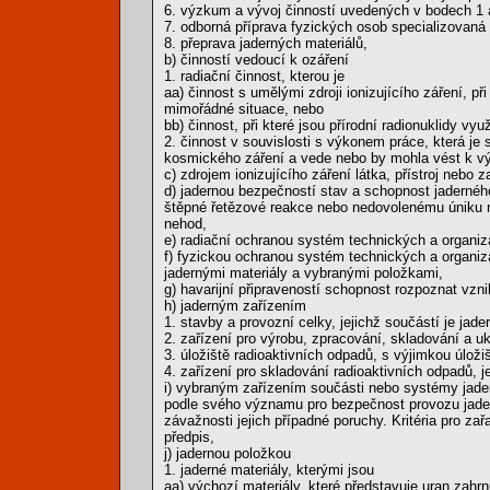
6. výzkum a vývoj činností uvedených v bodech 1 
7. odborná příprava fyzických osob specializovaná
8. přeprava jaderných materiálů,
b) činností vedoucí k ozáření
1. radiační činnost, kterou je
aa) činnost s umělými zdroji ionizujícího záření, p
mimořádné situace, nebo
bb) činnost, při které jsou přírodní radionuklidy vy
2. činnost v souvislosti s výkonem práce, která j
kosmického záření a vede nebo by mohla vést k v
c) zdrojem ionizujícího záření látka, přístroj nebo z
d) jadernou bezpečností stav a schopnost jaderného
štěpné řetězové reakce nebo nedovolenému úniku ra
nehod,
e) radiační ochranou systém technických a organiz
f) fyzickou ochranou systém technických a organi
jadernými materiály a vybranými položkami,
g) havarijní připraveností schopnost rozpoznat vzni
h) jaderným zařízením
1. stavby a provozní celky, jejichž součástí je jade
2. zařízení pro výrobu, zpracování, skladování a 
3. úložiště radioaktivních odpadů, s výjimkou úloži
4. zařízení pro skladování radioaktivních odpadů, 
i) vybraným zařízením součásti nebo systémy jader
podle svého významu pro bezpečnost provozu jader
závažnosti jejich případné poruchy. Kritéria pro za
předpis,
j) jadernou položkou
1. jaderné materiály, kterými jsou
aa) výchozí materiály, které představuje uran zahr