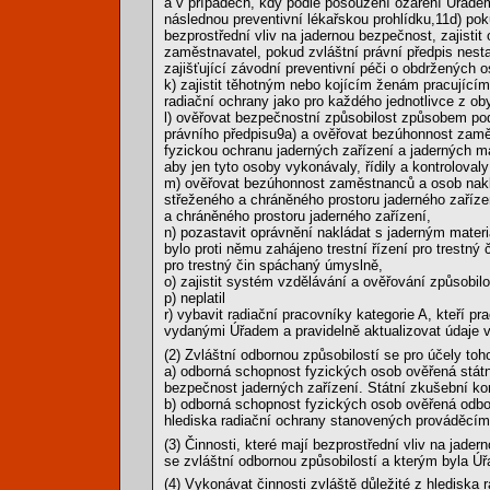
a v případech, kdy podle posouzení ozáření Úřadem 
následnou preventivní lékařskou prohlídku,11d) po
bezprostřední vliv na jadernou bezpečnost, zajistit
zaměstnavatel, pokud zvláštní právní předpis nestan
zajišťující závodní preventivní péči o obdržených
k) zajistit těhotným nebo kojícím ženám pracující
radiační ochrany jako pro každého jednotlivce z ob
l) ověřovat bezpečnostní způsobilost způsobem podl
právního předpisu9a) a ověřovat bezúhonnost zaměst
fyzickou ochranu jaderných zařízení a jaderných mat
aby jen tyto osoby vykonávaly, řídily a kontroloval
m) ověřovat bezúhonnost zaměstnanců a osob naklá
střeženého a chráněného prostoru jaderného zařízen
a chráněného prostoru jaderného zařízení,
n) pozastavit oprávnění nakládat s jaderným mate
bylo proti němu zahájeno trestní řízení pro trestn
pro trestný čin spáchaný úmyslně,
o) zajistit systém vzdělávání a ověřování způsobi
p) neplatil
r) vybavit radiační pracovníky kategorie A, kteří p
vydanými Úřadem a pravidelně aktualizovat údaje
(2) Zvláštní odbornou způsobilostí se pro účely to
a) odborná schopnost fyzických osob ověřená státn
bezpečnost jaderných zařízení. Státní zkušební ko
b) odborná schopnost fyzických osob ověřená odbo
hlediska radiační ochrany stanovených prováděcím
(3) Činnosti, které mají bezprostřední vliv na ja
se zvláštní odbornou způsobilostí a kterým byla Ú
(4) Vykonávat činnosti zvláště důležité z hledisk