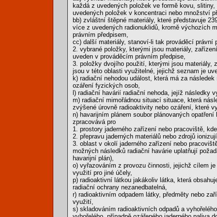
každá z uvedených položek ve formě kovu, slitiny, 
uvedených položek v koncentraci nebo množství p
bb) zvláštní štěpné materiály, které představuje 
více z uvedených radionuklidů, kromě výchozích m
právním předpisem,
cc) další materiály, stanoví-li tak prováděcí právní 
2. vybrané položky, kterými jsou materiály, zařízen
uveden v prováděcím právním předpise,
3. položky dvojího použití, kterými jsou materiály, 
jsou v této oblasti využitelné, jejichž seznam je 
k) radiační nehodou událost, která má za následek 
ozáření fyzických osob,
l) radiační havárií radiační nehoda, jejíž následky
m) radiační mimořádnou situací situace, která násl
zvýšené úrovně radioaktivity nebo ozáření, které v
n) havarijním plánem soubor plánovaných opatření k
zpracovává pro
1. prostory jaderného zařízení nebo pracoviště, kde 
2. přepravu jaderných materiálů nebo zdrojů ionizují
3. oblast v okolí jaderného zařízení nebo pracovišt
možných následků radiační havárie uplatňují požada
havarijní plán),
o) vyřazováním z provozu činnosti, jejichž cílem je
využití pro jiné účely,
p) radioaktivní látkou jakákoliv látka, která obsahuj
radiační ochrany nezanedbatelná,
r) radioaktivním odpadem látky, předměty nebo zaří
využití,
s) skladováním radioaktivních odpadů a vyhořeléh
vyhořelého, případně ozářeného jaderného paliva do