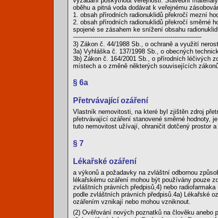
vyžádání poskytnout veřejnosti. Stavební materiál
oběhu a pitná voda dodávat k veřejnému zásobová
1. obsah přírodních radionuklidů překročí mezní 
2. obsah přírodních radionuklidů překročí směrné
spojené se zásahem ke snížení obsahu radionuklidů
------------------------------------------------------------------
3) Zákon č. 44/1988 Sb., o ochraně a využití neros
3a) Vyhláška č. 137/1998 Sb., o obecných technic
3b) Zákon č. 164/2001 Sb., o přírodních léčivých zd
místech a o změně některých souvisejících zákonů
§ 6a
Přetrvávající ozáření
Vlastník nemovitosti, na které byl zjištěn zdroj př
přetrvávající ozáření stanovené směrné hodnoty, je
tuto nemovitost užívají, ohraničit dotčený prostor 
§ 7
Lékařské ozáření
a výkonů a požadavky na zvláštní odbornou způsobi
lékařskému ozáření mohou být používány pouze zdro
zvláštních právních předpisů,4) nebo radiofarmaka 
podle zvláštních právních předpisů.4a) Lékařské oz
ozářením vznikají nebo mohou vzniknout.
(2) Ověřování nových poznatků na člověku anebo po