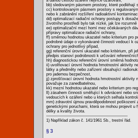
a danou cestou ozáření nejvíce ozařováni,
bb) sledovaným pásmem prostory, které podléhají 
cc) kontrolovaným pásmem prostory s regulovaným p
nebo k zabránění rozšíření radioaktivní kontaminac
dd) optimalizací radiační ochrany postupy k dosaže
životního prostředí bylo tak nízké, jak lze rozum
ee) optimalizační mezí horní mez očekávaných dáve
přípravy optimalizace radiační ochrany,
ff) směrnou hodnotou ukazatel nebo kriterium pro p
podrobné údaje o vykonávané činnosti vedoucí k o
ochrany pro jednotlivý případ,
gg) referenční úrovní ukazatel nebo kritérium, při 
předpis stanoví podrobnosti k určování referenčních
hh) diagnostickou referenční úrovní směrná hodnota
ii) uvolňovací úrovní hodnota hmotnostní aktivity ne
látky a předměty nebo zařízení obsahující radionuk
pro jadernou bezpečnost,
jj) zprošťovací úrovní hodnota hmotnostní aktivity 
považuje za zanedbatelnou,
kk) mezní hodnotou ukazatel nebo kriterium pro reg
ll) zásahem činnosti směřující k odvrácení nebo sn
vedoucích k ozáření nebo u kterých selhala kontro
mm) zdravotní újmou pravděpodobnost poškození zd
genetickými poruchami, která se mohou projevit u 
délky a kvality života.
------------------------------------------------------------------
1) Například zákon č. 141/1961 Sb., trestní řád.
§ 3