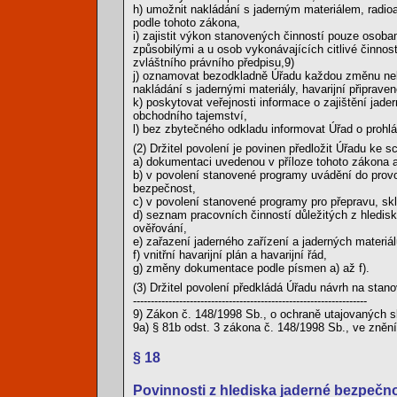
h) umožnit nakládání s jaderným materiálem, radio
podle tohoto zákona,
i) zajistit výkon stanovených činností pouze osoba
způsobilými a u osob vykonávajících citlivé činno
zvláštního právního předpisu,9)
j) oznamovat bezodkladně Úřadu každou změnu nebo 
nakládání s jadernými materiály, havarijní připrav
k) poskytovat veřejnosti informace o zajištění jad
obchodního tajemství,
l) bez zbytečného odkladu informovat Úřad o prohl
(2) Držitel povolení je povinen předložit Úřadu ke s
a) dokumentaci uvedenou v příloze tohoto zákona a
b) v povolení stanovené programy uvádění do provo
bezpečnost,
c) v povolení stanovené programy pro přepravu, skl
d) seznam pracovních činností důležitých z hledisk
ověřování,
e) zařazení jaderného zařízení a jaderných materiál
f) vnitřní havarijní plán a havarijní řád,
g) změny dokumentace podle písmen a) až f).
(3) Držitel povolení předkládá Úřadu návrh na sta
------------------------------------------------------------------
9) Zákon č. 148/1998 Sb., o ochraně utajovaných 
9a) § 81b odst. 3 zákona č. 148/1998 Sb., ve zněn
§ 18
Povinnosti z hlediska jaderné bezpečnos