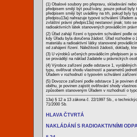
(1) Obalové soubory pro přepravu, skladování nebo
předpisem smějí být používány, pouze pokud byly 
předpisem smějí být uváděny na trh, pokud byly t
předpisu13a) nahrazuje typové schválení Úřadem a
zvláštní právní předpis13a) nestanoví jinak; toto 
radioaktivních látek stanovených prováděcím práv
(2) Úřad zahájí řízení o typovém schválení podle 
kdy Úřadu byla doručena žádost. Úřad rozhodne o 
materiálu a radioaktivní látky stanovené prováděc
od zahájení řízení. Náležitosti žádosti, doklady, kt
(3) U výrobků určených prováděcím předpisem je s
se provádějí na náklad žadatele u právnických osob
(4) Výrobce zařízení podle odstavce 1, vyráběných
typu, ověřovat shodu vlastností a parametrů jedn
Úřadem v rozhodnutí o typovém schválení zařízení
(5) Dovozce zařízení podle odstavce 1 je povinen 
oběhu, je povinen zajistit ověřování shody vlastno
způsobem stanoveným Úřadem v rozhodnutí o typov
------------------------------------------------------------------
13a) § 12 a 13 zákona č. 22/1997 Sb., o technick
71/2000 Sb.
HLAVA ČTVRTÁ
NAKLÁDÁNÍ S RADIOAKTIVNÍMI ODP