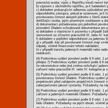
právnická osoba; výpis z Rejstříku trestů nesmí být
b) výpisem z obchodního rejstříku, je-li žadatelem 
c) dokladem prokazujícím odbornou způsobilost pr
odpovědného zástupce, pokud je ustanoven, je-li 
povolovanou činnost alespoň jednoho z členů statut
dohlížející osoba, jejím písemným souhlasem a dokl
d) dokumentací požadovanou pro jednotlivé povolo
provedení Úřadem schvalované dokumentace pro pov
e) dokladem o vlastnictví k pozemku v případě žá
nemovitosti se zřízením pracoviště III. nebo IV. k
f) dokladem o pojištění odpovědnosti za jadernou š
g) v případě, kdy při povolované činnosti mají vzn
odpady, včetně financování tohoto nakládání,
h) v případě tranzitu jaderných materiálů nebo radio
nedokončí.
(4) Podmínkou vydání povolení podle § 9 odst. 1 písm
předpis.7) Podmínkou vydání povolení podle § 9 odst
že rekonstrukce nebo jiná změna ovlivňující jadern
zařízení nebo pracoviště III. nebo IV. kategorie j
(5) Podmínkou vydání povolení podle § 9 odst. 1 písm
povolovanou činnost Úřadem. Podmínkou vydání pov
projektování před zahájením projekčních činností 
zabezpečování jakosti výstavby. Požadavky na náp
(6) Podmínkou vydání povolení podle § 9 odst. 1 písm
zařízení a jaderných materiálů Úřadem. Požadavky 
(7) Podmínkou vydání povolení podle § 9 odst. 1 písm.
řádu Úřadem. Požadavky na jejich obsah, včetně pod