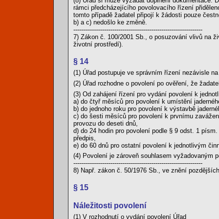
(8) Úřad si může vyžádat doplnění dokumentace. Do
rámci předcházejícího povolovacího řízení přiděle
tomto případě žadatel připojí k žádosti pouze čes
b) a c) nedošlo ke změně.
------------------------------------------------------------------
7) Zákon č. 100/2001 Sb., o posuzování vlivů na ž
životní prostředí).
§ 14
(1) Úřad postupuje ve správním řízení nezávisle na 
(2) Úřad rozhodne o povolení po ověření, že žadat
(3) Od zahájení řízení pro vydání povolení k jedno
a) do čtyř měsíců pro povolení k umístění jadernéh
b) do jednoho roku pro povolení k výstavbě jadern
c) do šesti měsíců pro povolení k prvnímu zavážení
provozu do deseti dnů,
d) do 24 hodin pro povolení podle § 9 odst. 1 pís
předpis,
e) do 60 dnů pro ostatní povolení k jednotlivým či
(4) Povolení je zároveň souhlasem vyžadovaným po
------------------------------------------------------------------
8) Např. zákon č. 50/1976 Sb., ve znění pozdějších
§ 15
Náležitosti povolení
(1) V rozhodnutí o vydání povolení Úřad