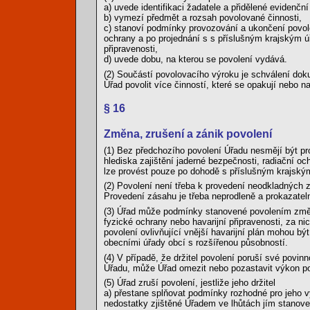
a) uvede identifikaci žadatele a přidělené evidenční
b) vymezí předmět a rozsah povolované činnosti,
c) stanoví podmínky provozování a ukončení povolo
ochrany a po projednání s s příslušným krajským 
připravenosti,
d) uvede dobu, na kterou se povolení vydává.
(2) Součástí povolovacího výroku je schválení do
Úřad povolit více činností, které se opakují nebo n
§ 16
Změna, zrušení a zánik povolení
(1) Bez předchozího povolení Úřadu nesmějí být pr
hlediska zajištění jaderné bezpečnosti, radiační och
lze provést pouze po dohodě s příslušným krajský
(2) Povolení není třeba k provedení neodkladných 
Provedení zásahu je třeba neprodleně a prokazatel
(3) Úřad může podmínky stanovené povolením změnit
fyzické ochrany nebo havarijní připravenosti, za n
povolení ovlivňující vnější havarijní plán mohou
obecními úřady obcí s rozšířenou působností.
(4) V případě, že držitel povolení poruší své pov
Úřadu, může Úřad omezit nebo pozastavit výkon po
(5) Úřad zruší povolení, jestliže jeho držitel
a) přestane splňovat podmínky rozhodné pro jeho v
nedostatky zjištěné Úřadem ve lhůtách jím stanov