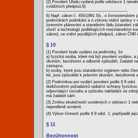
(2) Povolení Úřadu vydaná podle odstavce 1 nenah
zvláštních předpisů.6)
------------------------------------------------------------------
6) Např. zákon č. 455/1991 Sb., o živnostenském p
podmínkách podnikání a o výkonu státní správy v e
územním plánování a stavebním řádu (stavební zák
zboží a technologií podléhajících mezinárodním kon
zákon), ve znění pozdějších předpisů, zákon ČNR č
§ 10
(1) Povolení bude vydáno za podmínky, že
a) fyzická osoba, které má být povolení vydáno, a j
úkonům, bezúhonní a odborně způsobilí; žadatel ne
zástupce,
b) osoby, které jsou statutárním orgánem nebo čle
let, jsou způsobilé k právním úkonům, bezúhonné a
(2) Podmínkou pro vydání povolení podle § 9 odst. 
dodržováním požadavků radiační ochrany fyzickou o
odpovídající rozsahu a způsobu nakládání se zdroji 
má žadatel sám.
(3) Změnu skutečností uvedených v odstavci 1 nebo 
neprodleně oznámit.
(4) Výkon činností podle § 9 odst. 1, popřípadě je
§ 11
Bezúhonnost