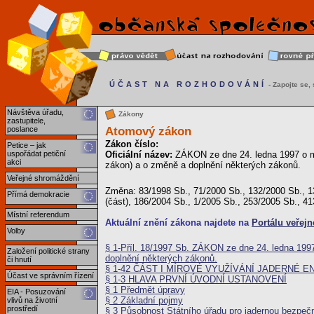
ÚČAST NA ROZHODOVÁNÍ
- Zapojte se, s
Návštěva úřadu,
Zákony
zastupitele,
Atomový zákon
poslance
Zákon číslo:
Petice – jak
uspořádat petiční
Oficiální název:
ZÁKON ze dne 24. ledna 1997 o mí
akci
zákon) a o změně a doplnění některých zákonů.
Veřejné shromáždění
Změna: 83/1998 Sb., 71/2000 Sb., 132/2000 Sb., 13
Přímá demokracie
(část), 186/2004 Sb., 1/2005 Sb., 253/2005 Sb., 4
Místní referendum
Aktuální znění zákona najdete na
Portálu veřejn
Volby
§ 1-Příl. 18/1997 Sb. ZÁKON ze dne 24. ledna 1997
Založení politické strany
doplnění některých zákonů.
či hnutí
§ 1-42 ČÁST I MÍROVÉ VYUŽÍVÁNÍ JADERNÉ E
Účast ve správním řízení
§ 1-3 HLAVA PRVNÍ ÚVODNÍ USTANOVENÍ
§ 1 Předmět úpravy
EIA - Posuzování
§ 2 Základní pojmy
vlivů na životní
prostředí
§ 3 Působnost Státního úřadu pro jadernou bezpeč