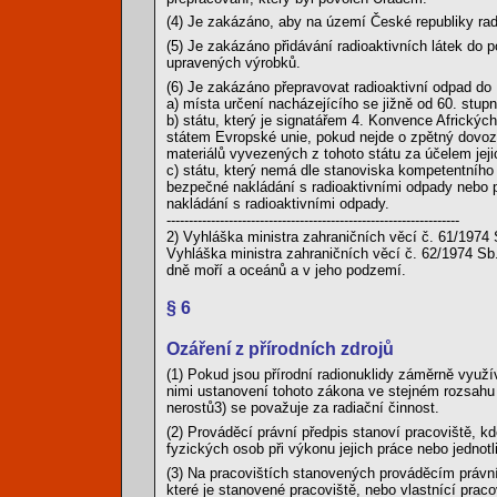
(4) Je zakázáno, aby na území České republiky rad
(5) Je zakázáno přidávání radioaktivních látek do 
upravených výrobků.
(6) Je zakázáno přepravovat radioaktivní odpad do
a) místa určení nacházejícího se jižně od 60. stupně
b) státu, který je signatářem 4. Konvence Africk
státem Evropské unie, pokud nejde o zpětný dovoz z
materiálů vyvezených z tohoto státu za účelem jej
c) státu, který nemá dle stanoviska kompetentníh
bezpečné nakládání s radioaktivními odpady nebo 
nakládání s radioaktivními odpady.
------------------------------------------------------------------
2) Vyhláška ministra zahraničních věcí č. 61/1974 
Vyhláška ministra zahraničních věcí č. 62/1974 Sb
dně moří a oceánů a v jeho podzemí.
§ 6
Ozáření z přírodních zdrojů
(1) Pokud jsou přírodní radionuklidy záměrně využív
nimi ustanovení tohoto zákona ve stejném rozsahu j
nerostů3) se považuje za radiační činnost.
(2) Prováděcí právní předpis stanoví pracoviště, k
fyzických osob při výkonu jejich práce nebo jednot
(3) Na pracovištích stanovených prováděcím právn
které je stanovené pracoviště, nebo vlastnící praco