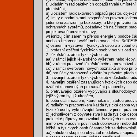
t) ukládáním radioaktivních odpadů trvalé umístění
přemístění,
u) úložištěm radioaktivních odpadů prostor, objekt
v) limity a podmínkami bezpečného provozu jadern
jaderného zařízení je bezpečný, a který je tvořen
ochranných systémů, požadavcích na činnost praco
projektované provozní stavy,
w) ionizujícím zářením přenos energie v podobě čá
anebo s frekvencí vyšší nebo rovnající se 3x10E15 
x) ozářením vystavení fyzických osob a životního p
1. profesní ozáření fyzických osob v souvislosti s
2. lékařské ozáření fyzických osob
aa) v rámci jejich lékařského vyšetření nebo léčby,
bb) v rámci pracovně lékařské péče a preventivní z
cc) v rámci ověřování nových poznatků anebo při po
dd) pro účely stanovené zvláštním právním předpi
3. havarijní ozáření fyzických osob v důsledku rad
4. havarijní ozáření zasahujících fyzických osob d
ozáření stanovených pro radiační pracovníky,
5. přetrvávající ozáření vyplývající z dlouhodobýc
jejíž výkon byl již ukončen,
6. potenciální ozáření, které nelze s jistotou pře
y) radiačním pracovníkem každá fyzická osoba vys
fyzické osoby vykonávající činnost v jiném právní
z) jednotlivcem z obyvatelstva každá fyzická osoba
praktické přípravy na povolání, fyzických osob vys
mimo své pracovní povinnosti doprovázejí nebo d
léčbě, a fyzických osob účastnících se dobrovolně 
aa) kritickou skupinou obyvatel modelová skupina fy