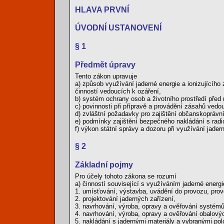
HLAVA PRVNÍ
ÚVODNÍ USTANOVENÍ
§ 1
Předmět úpravy
Tento zákon upravuje
a) způsob využívání jaderné energie a ionizujícího
činností vedoucích k ozáření,
b) systém ochrany osob a životního prostředí před 
c) povinnosti při přípravě a provádění zásahů vedo
d) zvláštní požadavky pro zajištění občanskoprávn
e) podmínky zajištění bezpečného nakládání s radi
f) výkon státní správy a dozoru při využívání jade
§ 2
Základní pojmy
Pro účely tohoto zákona se rozumí
a) činností související s využíváním jaderné energi
1. umísťování, výstavba, uvádění do provozu, prov
2. projektování jaderných zařízení,
3. navrhování, výroba, opravy a ověřování systémů 
4. navrhování, výroba, opravy a ověřování obalový
5. nakládání s jadernými materiály a vybranými polo