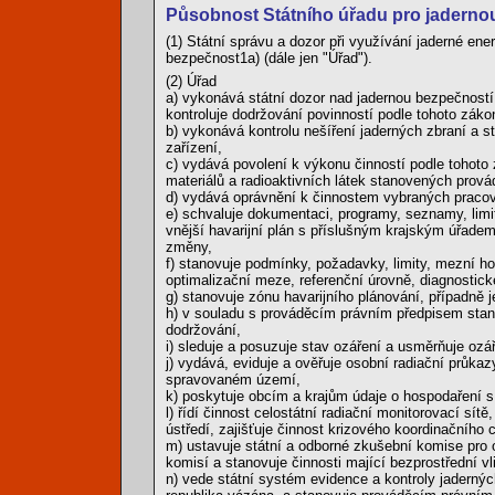
Působnost Státního úřadu pro jaderno
(1) Státní správu a dozor při využívání jaderné ene
bezpečnost1a) (dále jen "Úřad").
(2) Úřad
a) vykonává státní dozor nad jadernou bezpečností,
kontroluje dodržování povinností podle tohoto záko
b) vykonává kontrolu nešíření jaderných zbraní a s
zařízení,
c) vydává povolení k výkonu činností podle tohoto
materiálů a radioaktivních látek stanovených prová
d) vydává oprávnění k činnostem vybraných pracov
e) schvaluje dokumentaci, programy, seznamy, limit
vnější havarijní plán s příslušným krajským úřadem 
změny,
f) stanovuje podmínky, požadavky, limity, mezní ho
optimalizační meze, referenční úrovně, diagnostick
g) stanovuje zónu havarijního plánování, případně 
h) v souladu s prováděcím právním předpisem stanovu
dodržování,
i) sleduje a posuzuje stav ozáření a usměrňuje ozá
j) vydává, eviduje a ověřuje osobní radiační průkaz
spravovaném území,
k) poskytuje obcím a krajům údaje o hospodaření s
l) řídí činnost celostátní radiační monitorovací sítě
ústředí, zajišťuje činnost krizového koordinačního
m) ustavuje státní a odborné zkušební komise pro 
komisí a stanovuje činnosti mající bezprostřední vl
n) vede státní systém evidence a kontroly jaderný