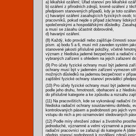
a) lékařské ozáření; Úřad stanoví pro lékařské ozář
b) ozáření z přírodních zdrojů, kromě ozáření z tě
předpisem stanovených případů, kdy je toto ozáře
c) havarijní ozáření zasahujících fyzických osob; 
pracovníků, pokud nejde o případ záchrany lidskýc
společenskými a hospodářskými důsledky. Zasahuj
a musí se zásahu účastnit dobrovolně,
d) havarijní ozáření.
(8) Každý, kdo provádí nebo zajišťuje činnosti souv
písm. a) bodu 5 a 6, musí mít zaveden systém ja
stanovené jakosti příslušné položky, včetně hmotn
význam z hlediska jaderné bezpečnosti a radiační 
vybraných zařízení s ohledem na jejich zařazení do
(9) Pro účely fyzické ochrany musí být jaderná zaříze
ochrany musí být v jaderném zařízení vymezen stře
možných důsledků na jadernou bezpečnost v přípa
zajištění fyzické ochrany stanoví prováděcí předpis
(10) Pro účely fyzické ochrany musí být jaderné mat
podle jeho druhu, hmotnosti, obohacení a z hledisk
do příslušné kategorie a ke způsobu a rozsahu zajiš
(11) Na pracovištích, kde se vykonávají radiační 
hlediska radiační ochrany soustavnému dohledu, ev
kontrolovaných pásem a podrobnosti pro jejich vyme
vstupu do nich a pro oznamování sledovaných pás
(12) Podle míry ohrožení zdraví a životního prostře
jednoduché, významné a velmi významné a pracoviště,
radiační pracovníci se zařazují do kategorie A (dále
předpis stanoví podrobnosti k rozdělení zdrojů ioni