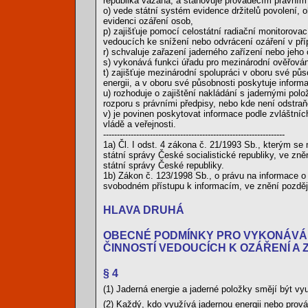
republika vázána, a stanovuje prováděcím právním 
o) vede státní systém evidence držitelů povolení, 
evidenci ozáření osob,
p) zajišťuje pomocí celostátní radiační monitorova
vedoucích ke snížení nebo odvrácení ozáření v příp
r) schvaluje zařazení jaderného zařízení nebo jeho 
s) vykonává funkci úřadu pro mezinárodní ověřován
t) zajišťuje mezinárodní spolupráci v oboru své p
energii, a v oboru své působnosti poskytuje infor
u) rozhoduje o zajištění nakládání s jadernými polo
rozporu s právními předpisy, nebo kde není odstraň
v) je povinen poskytovat informace podle zvláštních
vládě a veřejnosti.
------------------------------------------------------------------
1a) Čl. I odst. 4 zákona č. 21/1993 Sb., kterým se 
státní správy České socialistické republiky, ve zn
státní správy České republiky.
1b) Zákon č. 123/1998 Sb., o právu na informace o
svobodném přístupu k informacím, ve znění pozděj
HLAVA DRUHÁ
OBECNÉ PODMÍNKY PRO VYKONÁVÁNÍ
ČINNOSTÍ VEDOUCÍCH K OZÁŘENÍ A 
§ 4
(1) Jaderná energie a jaderné položky smějí být v
(2) Každý, kdo využívá jadernou energii nebo prov