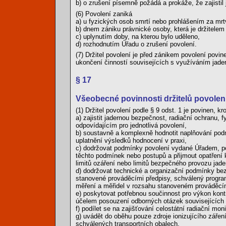
b) o zrušení písemně požádá a prokáže, že zajistil
(6) Povolení zaniká
a) u fyzických osob smrtí nebo prohlášením za mrt
b) dnem zániku právnické osoby, která je držitelem
c) uplynutím doby, na kterou bylo uděleno,
d) rozhodnutím Úřadu o zrušení povolení.
(7) Držitel povolení je před zánikem povolení pov
ukončení činností souvisejících s využíváním jade
§ 17
Všeobecné povinnosti držitelů povolen
(1) Držitel povolení podle § 9 odst. 1 je povinen,
a) zajistit jadernou bezpečnost, radiační ochranu, 
odpovídajícím pro jednotlivá povolení,
b) soustavně a komplexně hodnotit naplňování podm
uplatnění výsledků hodnocení v praxi,
c) dodržovat podmínky povolení vydané Úřadem, p
těchto podmínek nebo postupů a přijmout opatření 
limitů ozáření nebo limitů bezpečného provozu jad
d) dodržovat technické a organizační podmínky bezp
stanovené prováděcími předpisy, schválený progra
měření a měřidel v rozsahu stanoveném prováděcí
e) poskytovat potřebnou součinnost pro výkon kon
účelem posouzení odborných otázek souvisejících 
f) podílet se na zajišťování celostátní radiační mo
g) uvádět do oběhu pouze zdroje ionizujícího zář
schválených transportních obalech,