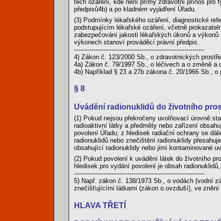
těch ozáření, kde není přímý zdravotní přínos pro 
předpisů4b) a po kladném vyjádření Úřadu.
(3) Podmínky lékařského ozáření, diagnostické ref
podstupujícím lékařské ozáření, včetně prokazatel
zabezpečování jakosti lékařských úkonů a výkonů a
výkonech stanoví prováděcí právní předpis.
------------------------------------------------------------------
4) Zákon č. 123/2000 Sb., o zdravotnických prostř
4a) Zákon č. 79/1997 Sb., o léčivech a o změně a 
4b) Například § 23 a 27b zákona č. 20/1966 Sb., o p
§ 8
Uvádění radionuklidů do životního pros
(1) Pokud nejsou překročeny uvolňovací úrovně st
radioaktivní látky a předměty nebo zařízení obsahu
povolení Úřadu; z hledisek radiační ochrany se dále
radionuklidů nebo znečištění radionuklidy přesahuj
obsahující radionuklidy nebo jimi kontaminované uv
(2) Pokud povolení k uvádění látek do životního pr
hledisek pro vydání povolení je obsah radionuklid
------------------------------------------------------------------
5) Např. zákon č. 138/1973 Sb., o vodách (vodní z
znečišťujícími látkami (zákon o ovzduší), ve znění
HLAVA TŘETÍ