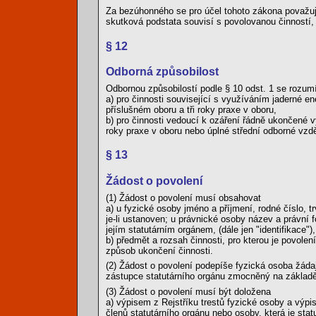
Za bezúhonného se pro účel tohoto zákona považuj
skutková podstata souvisí s povolovanou činností,
§ 12
Odborná způsobilost
Odbornou způsobilostí podle § 10 odst. 1 se rozum
a) pro činnosti související s využíváním jaderné 
příslušném oboru a tři roky praxe v oboru,
b) pro činnosti vedoucí k ozáření řádně ukončené 
roky praxe v oboru nebo úplné střední odborné vzdě
§ 13
Žádost o povolení
(1) Žádost o povolení musí obsahovat
a) u fyzické osoby jméno a příjmení, rodné číslo, t
je-li ustanoven; u právnické osoby název a právní f
jejím statutárním orgánem, (dále jen "identifikace")
b) předmět a rozsah činnosti, pro kterou je povolen
způsob ukončení činnosti.
(2) Žádost o povolení podepíše fyzická osoba žádaj
zástupce statutárního orgánu zmocněný na základě
(3) Žádost o povolení musí být doložena
a) výpisem z Rejstříku trestů fyzické osoby a výpi
členů statutárního orgánu nebo osoby, která je sta