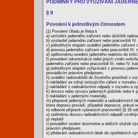
PODMÍNKY PRO VYUŽÍVÁNÍ JADERNÉ 
§ 9
Povolení k jednotlivým činnostem
(1) Povolení Úřadu je třeba k
a) umístění jaderného zařízení nebo úložiště radio
b) výstavbě jaderného zařízení nebo pracoviště IV. 
c) jednotlivým etapám uvádění jaderného zařízen
d) provozu jaderného zařízení nebo pracoviště III. n
e) opětovnému uvedení jaderného reaktoru do kriti
f) provedení rekonstrukce nebo jiných změn ovlivňu
jaderného zařízení nebo pracoviště III. nebo IV. kat
g) jednotlivým etapám vyřazování z provozu jadern
prováděcím právním předpisem,
h) uvádění radionuklidů do životního prostředí v
i) nakládání se zdroji ionizujícího záření v rozs
j) nakládání s radioaktivními odpady v rozsahu a
k) dovozu nebo vývozu jaderných položek nebo k p
l) nakládání s jadernými materiály,
m) přepravě jaderných materiálů a radioaktivních 
která dopravu provádí, případně dopravce, pokud 
n) odborné přípravě vybraných pracovníků (§ 18 ods
o) zpětnému dovozu radioaktivních odpadů vzniklýc
p) neplatil
r) provádění osobní dozimetrie a dalších služeb 
právním předpisem,
s) přidávání radioaktivních látek do spotřebních v