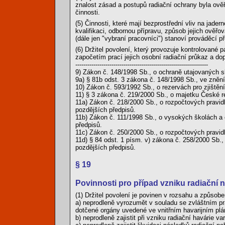
znalost zásad a postupů radiační ochrany byla ov
činnosti.
(5) Činnosti, které mají bezprostřední vliv na jade
kvalifikaci, odbornou přípravu, způsob jejich ověř
(dále jen "vybraní pracovníci") stanoví prováděcí př
(6) Držitel povolení, který provozuje kontrolované p
započetím prací jejich osobní radiační průkaz a 
------------------------------------------------------------------
9) Zákon č. 148/1998 Sb., o ochraně utajovaných 
9a) § 81b odst. 3 zákona č. 148/1998 Sb., ve zněn
10) Zákon č. 593/1992 Sb., o rezervách pro zjištěn
11) § 3 zákona č. 219/2000 Sb., o majetku České re
11a) Zákon č. 218/2000 Sb., o rozpočtových pravid
pozdějších předpisů.
11b) Zákon č. 111/1998 Sb., o vysokých školách a
předpisů.
11c) Zákon č. 250/2000 Sb., o rozpočtových pravi
11d) § 84 odst. 1 písm. v) zákona č. 258/2000 Sb.
pozdějších předpisů.
§ 19
Povinnosti pro případ vzniku radiační
(1) Držitel povolení je povinen v rozsahu a způs
a) neprodleně vyrozumět v souladu se zvláštním pr
dotčené orgány uvedené ve vnitřním havarijním plá
b) neprodleně zajistit při vzniku radiační havárie v