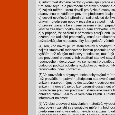
a) informovat dotčené osoby vykonávající práce o 
tím související a o překročení směrných hodnot a
b) zajistit měření, která dovolí pro fyzické osoby
stanovenou prováděcím právním předpisem údaje o
c) dovolit uvolňování přírodních radionuklidů do ž
právním předpisem nebo v rozsahu a za podmínek p
d) provést zásahy ke snížení ozáření v těch příp
jestliže zásahem očekávané snížení zdravotní újm
e) v případě, že ozáření z přírodních zdrojů ionizuj
ozáření pro radiační pracovníky, musí tuto skuteč
požadavků jako na pracovníky kategorie A, včetně 
(4) Ten, kdo navrhuje umístění stavby s obytnými 
zajistit stanovení radonového indexu pozemku a v
vyšším než nízkým radonovým indexem, musí být st
pro provedení preventivních opatření stanoví stav
radonového indexu pozemku se nemusí provádět v t
budou od podloží odděleny vzduchovou vrstvou, kte
radonového indexu pozemku.
(5) Ve stavbách s obytnými nebo pobytovými místnos
než prováděcím právním předpisem stanovené směr
snížení zdravotní újmy je dostatečné k odůvodnění
snížení na úroveň, jakou lze rozumně dosáhnout př
prováděcím právním předpisem stanovené mezní ho
ohrožení zdraví, je-li to ve veřejném zájmu. O p
informovat nájemce.
(6) Výrobci a dovozci stavebních materiálů, výrob
jsou povinni zajistit systematické měření a hodno
předpisem vést o výsledcích evidenci a oznamovat 