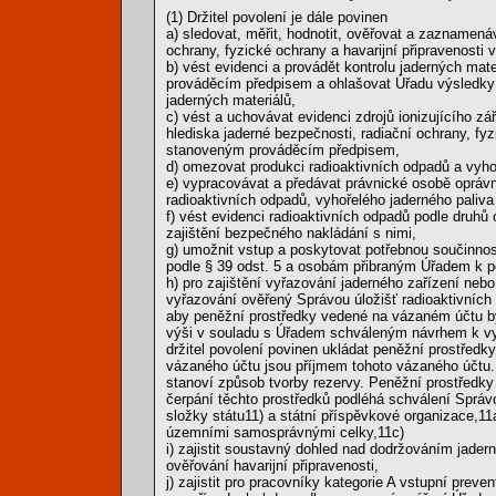
(1) Držitel povolení je dále povinen
a) sledovat, měřit, hodnotit, ověřovat a zaznamenáv
ochrany, fyzické ochrany a havarijní připravenosti
b) vést evidenci a provádět kontrolu jaderných m
prováděcím předpisem a ohlašovat Úřadu výsledky f
jaderných materiálů,
c) vést a uchovávat evidenci zdrojů ionizujícího zář
hlediska jaderné bezpečnosti, radiační ochrany, fy
stanoveným prováděcím předpisem,
d) omezovat produkci radioaktivních odpadů a vyho
e) vypracovávat a předávat právnické osobě oprávn
radioaktivních odpadů, vyhořelého jaderného paliv
f) vést evidenci radioaktivních odpadů podle druh
zajištění bezpečného nakládání s nimi,
g) umožnit vstup a poskytovat potřebnou součinnos
podle § 39 odst. 5 a osobám přibraným Úřadem k p
h) pro zajištění vyřazování jaderného zařízení neb
vyřazování ověřený Správou úložišť radioaktivních
aby peněžní prostředky vedené na vázaném účtu byl
výši v souladu s Úřadem schváleným návrhem k vyř
držitel povolení povinen ukládat peněžní prostředk
vázaného účtu jsou příjmem tohoto vázaného účtu. 
stanoví způsob tvorby rezervy. Peněžní prostředky
čerpání těchto prostředků podléhá schválení Správ
složky státu11) a státní příspěvkové organizace,11
územními samosprávnými celky,11c)
i) zajistit soustavný dohled nad dodržováním jadern
ověřování havarijní připravenosti,
j) zajistit pro pracovníky kategorie A vstupní prev