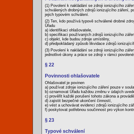
(1) Povolení k nakládání se zdroji ionizujícího zá
schválených drobných zdrojů ionizujícího záření, 
jejich typovém schválení.
(2) Ten, kdo používá typově schválené drobné zdroje
Úřadu
a) identifikaci ohlašovatele,
b) specifikaci používaných zdrojů ionizujícího zářen
c) objekt, kde budou zdroje umístěny,
d) předpokládaný způsob likvidace zdrojů ionizující
(3) Povolení k nakládání se zdroji ionizujícího záře
jednotlivé úkony a práce se zdroji v rámci povolené
§ 22
Povinnosti ohlašovatele
Ohlašovatel je povinen
a) používat zdroje ionizujícího záření pouze v so
b) oznamovat Úřadu každou změnu v údajích uvede
c) prověřit každé porušení tohoto zákona a provádě
d) zajistit bezpečné ukončení činností,
e) vést a uchovávat evidenci zdrojů ionizujícího
f) poskytovat potřebnou součinnost pro výkon kontr
§ 23
Typové schválení