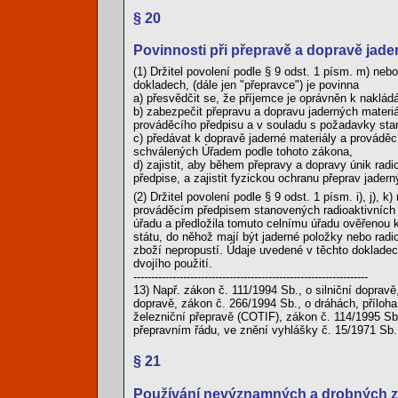
§ 20
Povinnosti při přepravě a dopravě jade
(1) Držitel povolení podle § 9 odst. 1 písm. m) neb
dokladech, (dále jen "přepravce") je povinna
a) přesvědčit se, že příjemce je oprávněn k naklád
b) zabezpečit přepravu a dopravu jaderných mater
prováděcího předpisu a v souladu s požadavky sta
c) předávat k dopravě jaderné materiály a provádě
schválených Úřadem podle tohoto zákona,
d) zajistit, aby během přepravy a dopravy únik rad
předpise, a zajistit fyzickou ochranu přeprav jade
(2) Držitel povolení podle § 9 odst. 1 písm. i), j),
prováděcím předpisem stanovených radioaktivních l
úřadu a předložila tomuto celnímu úřadu ověřenou ko
státu, do něhož mají být jaderné položky nebo radi
zboží nepropustí. Údaje uvedené v těchto dokladec
dvojího použití.
------------------------------------------------------------------
13) Např. zákon č. 111/1994 Sb., o silniční dopravě
dopravě, zákon č. 266/1994 Sb., o dráhách, příloha
železniční přepravě (COTIF), zákon č. 114/1995 Sb
přepravním řádu, ve znění vyhlášky č. 15/1971 Sb.
§ 21
Používání nevýznamných a drobných zdr