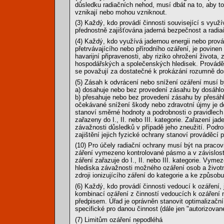
důsledku radiačních nehod, musí dbát na to, aby to
vznikají nebo mohou vzniknout.
(3) Každý, kdo provádí činnosti související s využí
přednostně zajišťována jaderná bezpečnost a radia
(4) Každý, kdo využívá jadernou energii nebo prová
přetrvávajícího nebo přírodního ozáření, je povine
havarijní připravenosti, aby riziko ohrožení života,
hospodářských a společenských hledisek. Prováděc
se považují za dostatečné k prokázání rozumně dosa
(5) Zásah k odvrácení nebo snížení ozáření musí b
a) dosahuje nebo bez provedení zásahu by dosáhlo 
b) přesahuje nebo bez provedení zásahu by přesá
očekávané snížení škody nebo zdravotní újmy je d
stanoví směrné hodnoty a podrobnosti o pravidlech
zařazeny do I., II. nebo III. kategorie. Zařazení j
závažnosti důsledků v případě jeho zneužití. Podro
zajištění jejich fyzické ochrany stanoví prováděcí p
(10) Pro účely radiační ochrany musí být na pracoviš
záření vymezeno kontrolované pásmo a v závislosti n
záření zařazuje do I., II. nebo III. kategorie. Vym
hlediska závažnosti možného ozáření osob a život
zdroji ionizujícího záření do kategorie a ke způsob
(6) Každý, kdo provádí činnosti vedoucí k ozáření
kombinací ozáření z činností vedoucích k ozáření 
předpisem. Úřad je oprávněn stanovit optimalizační 
specifické pro danou činnost (dále jen "autorizované
(7) Limitům ozáření nepodléhá