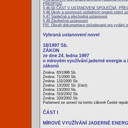
PŘEDPISŮ
§ 46-50 ČÁST V USTANOVENÍ SPOLEČNÁ, PŘ
§ 46 Úkoly a povinnosti ústředních orgánů státní spr
§ 47 Společná a přechodná ustanovení
§ 49 Závěrečná ustanovení
Příl. Obsah dokumentace požadované pro vydání po
Vybraná ustanovení novel
18/1997 Sb.
ZÁKON
ze dne 24. ledna 1997
o mírovém využívání jaderné energie a 
zákonů
Změna: 83/1998 Sb.
Změna: 71/2000 Sb.
Změna: 132/2000 Sb.
Změna: 13/2002 Sb. (část)
Změna: 13/2002 Sb.
Změna: 310/2002 Sb.
Změna: 320/2002 Sb.
Parlament se usnesl na tomto zákoně České republ
ČÁST I
MÍROVÉ VYUŽÍVÁNÍ JADERNÉ ENERGI