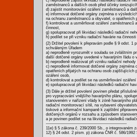
c) neprodleně zajistit likvidaci následků radiační n
zaměstnanců a dalších osob před účinky ionizující
d) zajistit monitorování ozáření zaměstnanců a dalš
e) informovat dotčené orgány zejména o výsledcích
na ochranu zaměstnanců a obyvatel, o opatřeních p
f) kontrolovat a usměrňovat ozáření zaměstnanců a 
činnost,
g) spolupracovat při likvidaci následků radiační ne
h) podílet se při vzniku radiační havárie na činnosti
(2) Držitel povolení k přepravám podle § 9 odst. 
schváleným Úřadem
a) neprodleně vyrozumět v souladu se zvláštním p
další dotčené orgány uvedené v havarijním řádu o v
b) neprodleně realizovat při vzniku radiační nehody
c) neprodleně informovat dotčené orgány zejména 
opatřeních přijatých na ochranu osob zajišťujících
ozáření osob,
d) kontrolovat a podílet se na usměrňování ozáření 
e) spolupracovat při likvidaci následků radiační hav
(3) Dále je držitel povolení povinen předat přísl
pro vypracování vnějšího havarijního plánu, spolupr
stanoveném v nařízení vlády k zóně havarijního plá
radiační monitorovací sítě, na vybavení obyvatelstv
tiskové a informační kampaně k zajištění připraven
dotčených orgánů v rozsahu a způsobem stanoveným 
a je povinen podílet se na likvidaci následků radiač
------------------------------------------------------------------
11e) § 5 zákona č. 239/2000 Sb., o integrovaném
12) § 24 odst. 2 písm. p) zákona ČNR č. 586/1992 S