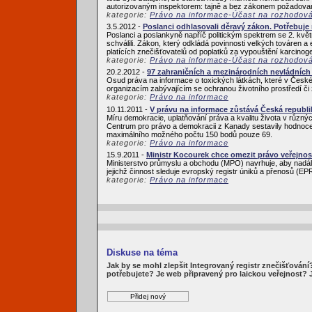
autorizovaným inspektorem: tajně a bez zákonem požadovaný
kategorie:
Právo na informace-Účast na rozhodov
3.5.2012 -
Poslanci odhlasovali děravý zákon. Potřebuje
Poslanci a poslankyně napříč politickým spektrem se 2. květ
schválili. Zákon, který odkládá povinnosti velkých továren a
platících znečišťovatelů od poplatků za vypouštění karcinoge
kategorie:
Právo na informace-Účast na rozhodov
20.2.2012 -
97 zahraničních a mezinárodních nevládních 
Osud práva na informace o toxických látkách, které v České 
organizacím zabývajícím se ochranou životního prostředí či 
kategorie:
Právo na informace
10.11.2011 -
V právu na informace zůstává Česká republi
Míru demokracie, uplatňování práva a kvalitu života v růz
Centrum pro právo a demokracii z Kanady sestavily hodnocen
maximálního možného počtu 150 bodů pouze 69.
kategorie:
Právo na informace
15.9.2011 -
Ministr Kocourek chce omezit právo veřejnos
Ministerstvo průmyslu a obchodu (MPO) navrhuje, aby nadále
jejichž činnost sleduje evropský registr úniků a přenosů (
kategorie:
Právo na informace
Diskuse na téma
Jak by se mohl zlepšit Integrovaný registr znečišťován
potřebujete? Je web připravený pro laickou veřejnost?