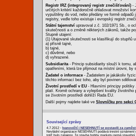
Registr IRZ (integrovaný registr znečišťování)
- 
určitých kritérií každoročně ohlašovat množství ko
vypuštěny do vod, nebo předány ve formě odpadů ji
registry, vedle toho existuje i evropský registr zne
Státní tajemství
upravoval z.č. 102/1971 Sb., o och
skutečnosti a o změně některých zákonů, takže poj
Stupně utajení:
(1) Utajované skutečnosti se klasifikují do stupňů u
a) přísně tajné,
b) tajné,
c) důvěrné, nebo
d) vyhrazené.
Subsidiarita
- Princip subsidiarity slouží k tomu, 
opatřeními, která lze přijmout na místní úrovni, b
Žadatel o informace
- Žadatelem je jakákoliv fyz
těchto informací bez toho, aby byl povinen sdělova
Životní prostředí v EU
- Hlavními principy politik
platí. Kromě ochrany a vylepšení kvality životního
se životním prostředí dohlíží Rada EU.
Další pojmy najdete také ve
Slovníčku pro sekci
Související zprávy
4.7.2012 -
Ivanovičtí i NESEHNUTÍ se postavili za zam
Nevládní organizace NESEHNUTÍ podává trestní oznámení na
totiž bylo zatajeno, že stavba hobby marketu nemá stavební