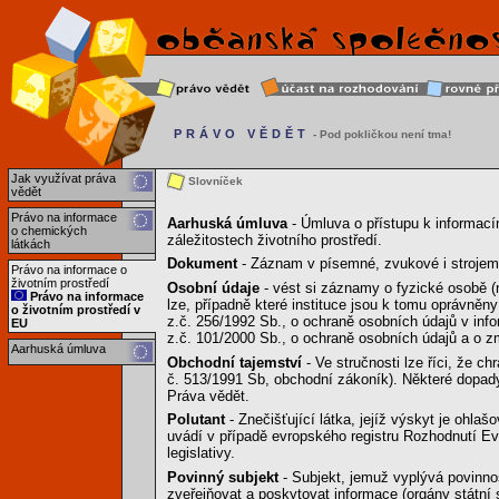
PRÁVO VĚDĚT
- Pod pokličkou není tma!
Jak využívat práva
Slovníček
vědět
Právo na informace
Aarhuská úmluva
- Úmluva o přístupu k informacím
o chemických
záležitostech životního prostředí.
látkách
Dokument
- Záznam v písemné, zvukové i strojem 
Právo na informace o
životním prostředí
Osobní údaje
- vést si záznamy o fyzické osobě (
Právo na informace
lze, případně které instituce jsou k tomu oprávněny
o životním prostředí v
z.č. 256/1992 Sb., o ochraně osobních údajů v in
EU
z.č. 101/2000 Sb., o ochraně osobních údajů a o 
Aarhuská úmluva
Obchodní tajemství
- Ve stručnosti lze říci, že c
č. 513/1991 Sb, obchodní zákoník). Některé dopady
Práva vědět.
Polutant
- Znečišťující látka, jejíž výskyt je ohl
uvádí v případě evropského registru Rozhodnutí Evr
legislativy.
Povinný subjekt
- Subjekt, jemuž vyplývá povinnost
zveřejňovat a poskytovat informace (orgány státní