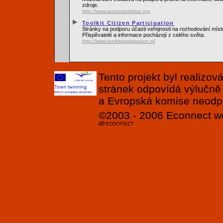
zdroje.
http://www.accessinitiative.org
Toolkit Citizen Participation
Stránky na podporu účasti veřejnosti na rozhodování míst
Přispěvatelé a informace pocházejí z celého světa.
http://www.toolkitparticipation.nl/
Tento projekt byl realizo
stránek odpovídá výlučně
a Evropská komise neodpov
©2003 - 2006
Econnect
w