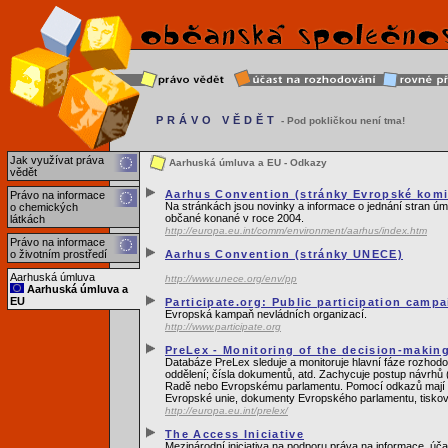
PRÁVO VĚDĚT
- Pod pokličkou není tma!
Jak využívat práva
Aarhuská úmluva a EU - Odkazy
vědět
Aarhus Convention (stránky Evropské komi
Právo na informace
Na stránkách jsou novinky a informace o jednání stran úm
o chemických
občané konané v roce 2004.
látkách
http://europa.eu.int/comm/environment/aarhus/index.htm
Právo na informace
o životním prostředí
Aarhus Convention (stránky UNECE)
Aarhuská úmluva
http://www.unece.org/env/pp
Aarhuská úmluva a
EU
Participate.org: Public participation camp
Evropská kampaň nevládních organizací.
http://www.participate.org
PreLex - Monitoring of the decision-makin
Databáze PreLex sleduje a monitoruje hlavní fáze rozhod
oddělení; čísla dokumentů, atd. Zachycuje postup návrhů
Radě nebo Evropskému parlamentu. Pomocí odkazů mají už
Evropské unie, dokumenty Evropského parlamentu, tiskové
http://europa.eu.int/prelex/
The Access Iniciative
Mezinárodní iniciativa na podporu práva na informace, úča