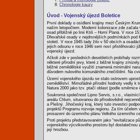
Chronologie kauzy
Úvod - Vojenský újezd Boletice
První doklady o osídlení krajiny mezi Českým Kr
naším letopočtem. Moderní kolonizace zde začala v 2
osad přibližně po linii Ktiš – Horní Planá. V roc
Dřevařské osady v nejdrsnějších podmínkách pod K
století. V roce 1945 tady žilo v 50 obcích a osadá
jejich odsunu v roce 1946 sem noví přistěhovalci ji
vojenský újezd.
Ačkoli zde v posledních desetiletích probíhaly roz
některé přírodní jevy, které z běžné krajiny zmize
běžné zemědělské využití znamená minimální naruše
důvodem nulového komunálního znečištění. Na cviči
Území vojenského újezdu se stalo ostrovem uprostře
zemědělství. Mimořádné přírodní hodnoty vedly k
Natura 2000 jako tzv. ptačí oblast (podle směrnic
Soukromá společnost Lipno Servis, s.r.o., vlastnící
areálu Chlum, situovanou do přírodovědně nejcenn
a Plešný. Jihočeský kraj, který tuto investici podpo
projektů Programu rozvoje regionu. Za tím účelem v
prosazení do územního plánu Velkého územního ce
Proti projektu představovaném jako "revitalizace p
vojenského výcvikového prostoru byl dostatečnou 
její hrozbou.