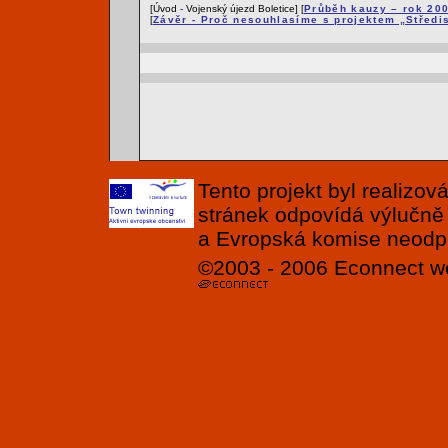
[Úvod - Vojenský újezd Boletice] [
Průběh kauzy – rok 20
[
Závěr - Proč nesouhlasíme s projektem „Středi
Tento projekt byl realizo
stránek odpovídá výlučně
a Evropská komise neodpov
©2003 - 2006
Econnect
w