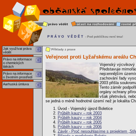
PRÁVO VĚDĚT
- Pod pokličkou není tma!
Jak využívat práva
Příklady z praxe
vědět
Veřejnost proti Lyžařskému areálu C
Právo na informace
o chemických
Vojenský výcvikový
látkách
Představuje mimořád
nejcennějším územím
Právo na informace
o životním prostředí
zachování řady vyso
2003 přišla soukrom
Aarhuská úmluva
Tento záměr podpořil
orgány ochrany příro
však přetrvává, nebo
se jedná o méně hodnotné území než je lokalita Ch
Úvod - Vojenský újezd Boletice
Průběh kauzy – rok 2003
Průběh kauzy – rok 2004
Průběh kauzy – rok 2005
Průběh kauzy – rok 2006
Závěr - Proč nesouhlasíme s projektem „Stř
Příroda a morfologie Boletic