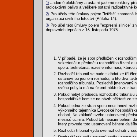
1/
Jaderné elektrárny a ostatní jaderné reaktory př
radioaktivní palivo a veškeré ostatní radioaktivně 
2/
Pro účely této úmluvy pojem "letiště" znamená le
organizaci civilního letectví (Příloha 14).
3/
Pro účel této úmluvy pojem "expresní silnice" z
dopravních tepnách z 15. listopadu 1975.
V případě, že je spor předložen k rozhodčím
sekretariát o předmětu rozhodčího řízení a 
sporu. Sekretariát rozešle informaci, kterou
Rozhodčí tribunál se bude skládat ze tří člen
ustanoví po jednom rozhodci, a tito dva tak
rozhodčího tribunálu. Posledně jmenovaný ne
svého pobytu má na území některé ze stran s
Pokud nebyl předseda rozhodčího tribunálu
hospodářské komise na návrh některé ze st
Pokud jedna ze stran sporu neustanoví rozh
výkonného tajemníka Evropské hospodářské 
období. Na základě svého ustanovení předse
měsíců učinila. Pokud tak neučiní během 
který provede toto ustanovení během další
Rozhodčí tribunál vydá své rozhodnutí v so