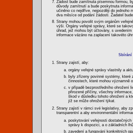
Žádost bude zamítnuta písemnou formou, byl
důvody zamítnutí a bude poskytnuta informac
učiněno co nejdříve, nejpozději do jednoho 
dva měsíce od podání žádosti. Žadatel bude 
Strany mohou povolit svým orgánům veřejné 
výši. Orgány veřejné správy, které se takov
úhrad, jež mohou být účtovány, s uvedením 
informace vázáno na zaplacení takovéto úh
Sbírání
Strany zajistí, aby:
orgány veřejné správy vlastnily a akt
byly zřízeny povinné systémy, které 
činnostech, které mohou významně ovl
v případě bezprostředního ohrožení l
přirozené příčiny, všechny informace
škod v důsledku tohoto ohrožení a kt
jíž se může ohrožení týkat.
Strany zajistí v rámci své legislativy, aby 
transparentní a aby environmentální informa
poskytování veřejnosti dostatečných 
správy k dispozici, a o základních lh
zavedení a fungování konkrétních opa