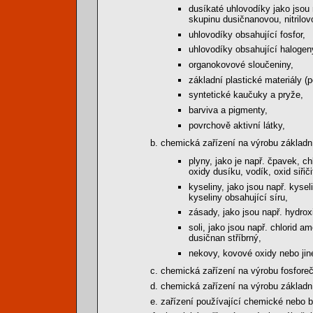
dusíkaté uhlovodíky jako jsou 
skupinu dusičnanovou, nitrilo
uhlovodíky obsahující fosfor,
uhlovodíky obsahující halogen
organokovové sloučeniny,
základní plastické materiály (
syntetické kaučuky a pryže,
barviva a pigmenty,
povrchově aktivní látky,
chemická zařízení na výrobu základní
plyny, jako je např. čpavek, ch
oxidy dusíku, vodík, oxid siřiči
kyseliny, jako jsou např. kyse
kyseliny obsahující síru,
zásady, jako jsou např. hydro
soli, jako jsou např. chlorid a
dusičnan stříbrný,
nekovy, kovové oxidy nebo jiné
chemická zařízení na výrobu fosfore
chemická zařízení na výrobu základní
zařízení používající chemické nebo b