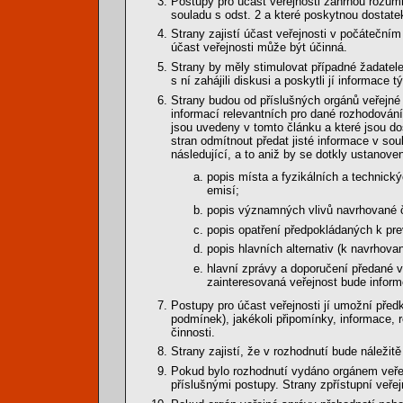
Postupy pro účast veřejnosti zahrnou rozumn
souladu s odst. 2 a které poskytnou dostate
Strany zajistí účast veřejnosti v počáteční
účast veřejnosti může být účinná.
Strany by měly stimulovat případné žadatele
s ní zahájili diskusi a poskytli jí informace tý
Strany budou od příslušných orgánů veřejné
informací relevantních pro dané rozhodován
jsou uvedeny v tomto článku a které jsou do
stran odmítnout předat jisté informace v so
následující, a to aniž by se dotkly ustanoven
popis místa a fyzikálních a technick
emisí;
popis významných vlivů navrhované či
popis opatření předpokládaných k pre
popis hlavních alternativ (k navrhova
hlavní zprávy a doporučení předané v
zainteresovaná veřejnost bude infor
Postupy pro účast veřejnosti jí umožní před
podmínek), jakékoli připomínky, informace, 
činnosti.
Strany zajistí, že v rozhodnutí bude náležit
Pokud bylo rozhodnutí vydáno orgánem veřej
příslušnými postupy. Strany zpřístupní veřej