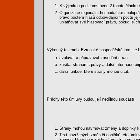
S výjimkou podle odstavce 2 tohoto článku 
Organizace regionální hospodářské spoluprá
právo počtem hlasů odpovídajícím počtu jeji
uplatňovat své hlasovací právo, pokud jejich
Výkonný tajemník Evropské hospodářské komise bu
svolávat a připravovat zasedání stran,
zasílat stranám zprávy a další informace při
další funkce, které strany mohou určit.
Přílohy této úmluvy budou její nedílnou součástí.
Strany mohou navrhovat změny a doplňky k 
Text navržených změn či doplňků této úml
komise, který ho rozešle všem stranám nejm