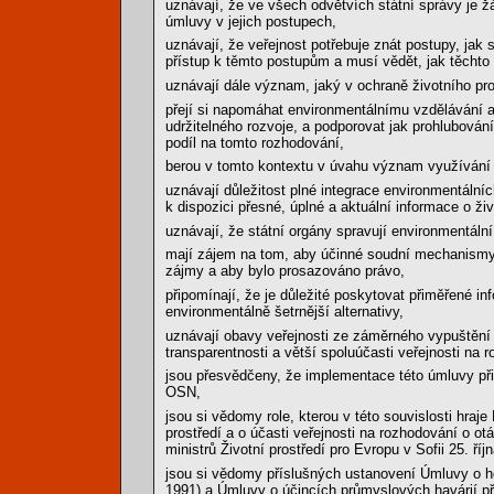
uznávají, že ve všech odvětvích státní správy je žá
úmluvy v jejich postupech,
uznávají, že veřejnost potřebuje znát postupy, jak 
přístup k těmto postupům a musí vědět, jak těchto
uznávají dále význam, jaký v ochraně životního pro
přejí si napomáhat environmentálnímu vzdělávání a
udržitelného rozvoje, a podporovat jak prohlubování
podíl na tomto rozhodování,
berou v tomto kontextu v úvahu význam využívání 
uznávají důležitost plné integrace environmentální
k dispozici přesné, úplné a aktuální informace o ži
uznávají, že státní orgány spravují environmentální
mají zájem na tom, aby účinné soudní mechanismy b
zájmy a aby bylo prosazováno právo,
připomínají, že je důležité poskytovat přiměřené i
environmentálně šetrnější alternativy,
uznávají obavy veřejnosti ze záměrného vypuštění
transparentnosti a větší spoluúčasti veřejnosti na r
jsou přesvědčeny, že implementace této úmluvy př
OSN,
jsou si vědomy role, kterou v této souvislosti hra
prostředí a o účasti veřejnosti na rozhodování o ot
ministrů Životní prostředí pro Evropu v Sofii 25. říj
jsou si vědomy příslušných ustanovení Úmluvy o hod
1991) a Úmluvy o účincích průmyslových havárií př