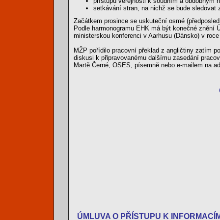
přístupu veřejnosti k soudním a obdobným 
setkávání stran, na nichž se bude sledovat
Začátkem prosince se uskuteční osmé (předposledn
Podle harmonogramu EHK má být konečné znění Úmlu
ministerskou konferenci v Aarhusu (Dánsko) v roce
MŽP pořídilo pracovní překlad z angličtiny zatím 
diskusi k připravovanému dalšímu zasedání pracov
Martě Černé, OSES, písemně nebo e-mailem na a
ÚMLUVA O PŘÍSTUPU K INFORMACÍM