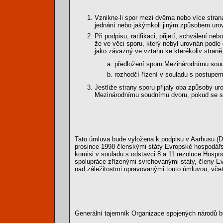
Vznikne-li spor mezi dvěma nebo více strana
jednání nebo jakýmkoli jiným způsobem urovn
Při podpisu, ratifikaci, přijetí, schválení n
že ve věci sporu, který nebyl urovnán podle
jako závazný ve vztahu ke kterékoliv straně,
předložení sporu Mezinárodnímu sou
rozhodčí řízení v souladu s postupem
Jestliže strany sporu přijaly oba způsoby u
Mezinárodnímu soudnímu dvoru, pokud se st
Tato úmluva bude vyložena k podpisu v Aarhusu (D
prosince 1998 členskými státy Evropské hospodářsk
komisi v souladu s odstavci 8 a 11 rezoluce Hospod
spolupráce zřízenými svrchovanými státy, členy E
nad záležitostmi upravovanými touto úmluvou, vče
Generální tajemník Organizace spojených národů b