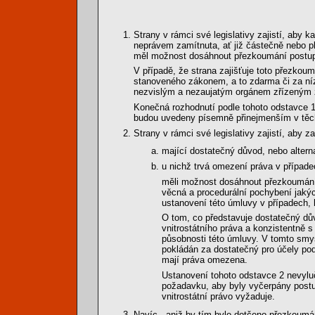
Strany v rámci své legislativy zajistí, aby 
neprávem zamítnuta, ať již částečně nebo p
měl možnost dosáhnout přezkoumání postu
V případě, že strana zajišťuje toto přezko
stanoveného zákonem, a to zdarma či za ní
nezvislým a nezaujatým orgánem zřízeným 
Konečná rozhodnutí podle tohoto odstavce 1
budou uvedeny písemně přinejmenším v těch 
Strany v rámci své legislativy zajistí, aby 
mající dostatečný důvod, nebo altern
u nichž trvá omezení práva v případe
měli možnost dosáhnout přezkoumán
věcná a procedurální pochybení jakýc
ustanovení této úmluvy v případech, 
O tom, co představuje dostatečný dů
vnitrostátního práva a konzistentně s
působnosti této úmluvy. V tomto smys
pokládán za dostatečný pro účely pod
mají práva omezena.
Ustanovení tohoto odstavce 2 nevylu
požadavku, aby byly vyčerpány post
vnitrostátní právo vyžaduje.
Navíc - aniž by tím bylo dotčeno přezkoumání