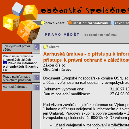
PRÁVO VĚDĚT
- Pod pokličkou není tma!
Jak využívat práva
Zákony
vědět
Aarhuská úmluva - o přístupu k infor
Právo na informace o
přístupu k právní ochraně v záležitos
chemických látkách
Právo na informace
Zákon číslo:
o chemických látkách v
Oficiální název:
EU
Právo na informace
Dokument Evropské hospodářské komise OSN, schvál
o životním prostředí
a účasti veřejnosti na rozhodování v evropských z
Aarhuská úmluva
Dokument vytvořen dne:
31.10.97 1
Datum poslední modifikace:
27.04.98 0
Pod vlivem závěrů sofijské konference se Výbor pro
“Úmluvy o přístupu veřejnosti k informacím o životn
jen Úmluva). Pracovní skupina poprvé zasedala v 
Evropského společenství č. 90/313/ES “O volném pří
účasti veřejnosti v rozhodování o záležitost