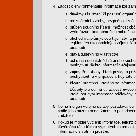
Žádost o environmentální informace lze zamít
důvěrný ráz řízení či postupů orgánů 
mezinárodní vztahy, bezpečnost stát
průběh soudního řízení, možnost obč
vyšetřování trestného činu nebo činu 
obchodní a průmyslové tajemství a p
legitimních ekonomických zájmů. V to
prostředí;
práva duševního vlastnictví;
ochranu osobních údajů anebo souborů
poskytnutí těchto informací veřejnost
zájmy třetí strany, která poskytla po
poskytnout, a v případech, kdy tato t
životní prostředí, kterého se inform
Důvody pro odmítnutí žádosti uvedené
které jsou tyto informace sdělovány,
prostředí.
Nemá-li orgán veřejné správy požadovanou in
podle jeho názoru podat žádost o požadovan
žadatele.
Pokud je možné vyčlenit informace, jejichž 
důvěrného rázu těchto vyjmutých informací, 
informací o životním prostředí.