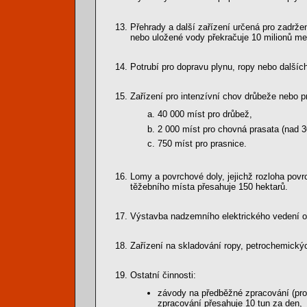
Přehrady a další zařízení určená pro zadrž
nebo uložené vody překračuje 10 milionů me
Potrubí pro dopravu plynu, ropy nebo dalš
Zařízení pro intenzívní chov drůbeže nebo p
40 000 míst pro drůbež,
2 000 míst pro chovná prasata (nad 3
750 míst pro prasnice.
Lomy a povrchové doly, jejichž rozloha povr
těžebního místa přesahuje 150 hektarů.
Výstavba nadzemního elektrického vedení o 
Zařízení na skladování ropy, petrochemick
Ostatní činnosti:
závody na předběžné zpracování (proces
zpracování přesahuje 10 tun za den,