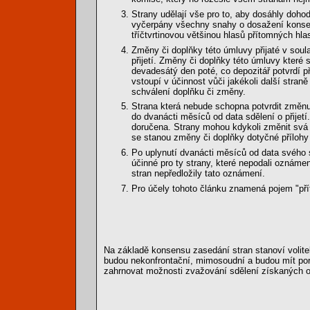
Strany udělají vše pro to, aby dosáhly doh
vyčerpány všechny snahy o dosažení konsen
tříčtvrtinovou většinou hlasů přítomných hlas
Změny či doplňky této úmluvy přijaté v soul
přijetí. Změny či doplňky této úmluvy které se 
devadesátý den poté, co depozitář potvrdí pří
vstoupí v účinnost vůči jakékoli další straně
schválení doplňku či změny.
Strana která nebude schopna potvrdit změnu
do dvanácti měsíců od data sdělení o přijet
doručena. Strany mohou kdykoli změnit svá p
se stanou změny či doplňky dotyčné přílohy úč
Po uplynutí dvanácti měsíců od data svého s
účinné pro ty strany, které nepodali oznáme
stran nepředložily tato oznámení.
Pro účely tohoto článku znamená pojem "příto
Na základě konsensu zasedání stran stanoví volite
budou nekonfrontační, mimosoudní a budou mít po
zahrnovat možnosti zvažování sdělení získaných od 