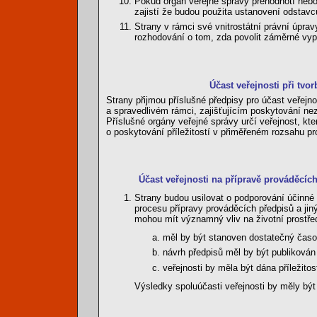
Pokud orgán veřejné správy přehodnotí nebo
zajistí že budou použita ustanovení odstavc
Strany v rámci své vnitrostátní právní úpr
rozhodování o tom, zda povolit záměrné vyp
Účast veřejnosti při tvor
Strany přijmou příslušné předpisy pro účast veřejnos
a spravedlivém rámci, zajišťujícím poskytování nez
Příslušné orgány veřejné správy určí veřejnost, kt
o poskytování příležitostí v přiměřeném rozsahu pro 
Účast veřejnosti na přípravě prováděcíc
Strany budou usilovat o podporování účinné ú
procesu přípravy prováděcích předpisů a jin
mohou mít významný vliv na životní prostřed
měl by být stanoven dostatečný časo
návrh předpisů měl by být publikován
veřejnosti by měla být dána příležito
Výsledky spoluúčasti veřejnosti by měly bý