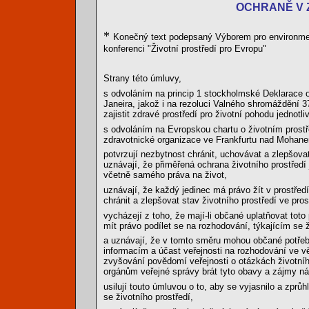
OCHRANĚ V 
*
Konečný text podepsaný Výborem pro environmentá
konferenci "Životní prostředí pro Evropu"
Strany této úmluvy,
s odvoláním na princip 1 stockholmské Deklarace o 
Janeira, jakož i na rezoluci Valného shromáždění 37
zajistit zdravé prostředí pro životní pohodu jednotli
s odvoláním na Evropskou chartu o životním prostře
zdravotnické organizace ve Frankfurtu nad Mohane
potvrzují nezbytnost chránit, uchovávat a zlepšovat
uznávají, že přiměřená ochrana životního prostředí j
včetně samého práva na život,
uznávají, že každý jedinec má právo žít v prostřed
chránit a zlepšovat stav životního prostředí ve pr
vycházejí z toho, že mají-li občané uplatňovat toto
mít právo podílet se na rozhodování, týkajícím se 
a uznávají, že v tomto směru mohou občané potřebo
informacím a účast veřejnosti na rozhodování ve vě
zvyšování povědomí veřejnosti o otázkách životního 
orgánům veřejné správy brát tyto obavy a zájmy ná
usilují touto úmluvou o to, aby se vyjasnilo a zprů
se životního prostředí,