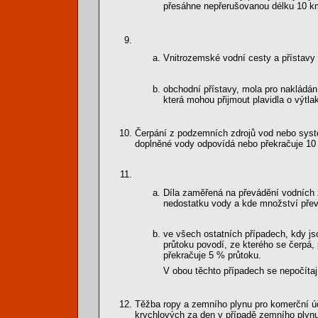
přesáhne nepřerušovanou délku 10 k
Vnitrozemské vodní cesty a přístavy 
obchodní přístavy, mola pro nakládání
která mohou přijmout plavidla o výtla
Čerpání z podzemních zdrojů vod nebo sys
doplněné vody odpovídá nebo překračuje 10 
Díla zaměřená na převádění vodních 
nedostatku vody a kde množství přev
ve všech ostatních případech, kdy js
průtoku povodí, ze kterého se čerpá,
překračuje 5 % průtoku.
V obou těchto případech se nepočítají
Těžba ropy a zemního plynu pro komerční úč
krychlových za den v případě zemního plynu