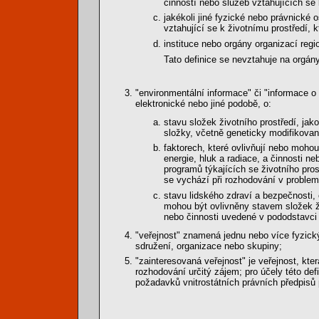
činností nebo služeb vztahujících se 
jakékoli jiné fyzické nebo právnické
vztahující se k životnímu prostředí,
instituce nebo orgány organizací regi
Tato definice se nevztahuje na orgán
"environmentální informace" či "informace 
elektronické nebo jiné podobě, o:
stavu složek životního prostředí, jako
složky, včetně geneticky modifikovan
faktorech, které ovlivňují nebo mohou 
energie, hluk a radiace, a činnosti ne
programů týkajících se životního pros
se vychází při rozhodování v problema
stavu lidského zdraví a bezpečnosti,
mohou být ovlivněny stavem složek živ
nebo činnosti uvedené v pododstavci 
"veřejnost" znamená jednu nebo více fyzickýc
sdružení, organizace nebo skupiny;
"zainteresovaná veřejnost" je veřejnost, k
rozhodování určitý zájem; pro účely této def
požadavků vnitrostátních právních předpisů