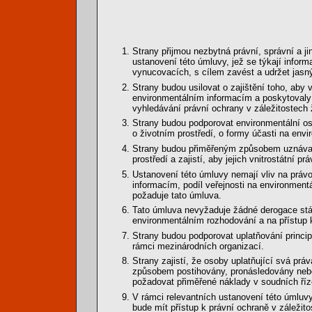
Strany přijmou nezbytná právní, správní a jin
ustanovení této úmluvy, jež se týkají inform
vynucovacích, s cílem zavést a udržet jasný
Strany budou usilovat o zajištění toho, aby 
environmentálním informacím a poskytovaly 
vyhledávání právní ochrany v záležitostech ž
Strany budou podporovat environmentální os
o životním prostředí, o formy účasti na env
Strany budou přiměřeným způsobem uznávat a
prostředí a zajistí, aby jejich vnitrostátní 
Ustanovení této úmluvy nemají vliv na právo 
informacím, podíl veřejnosti na environment
požaduje tato úmluva.
Tato úmluva nevyžaduje žádné derogace stáv
environmentálním rozhodování a na přístup k
Strany budou podporovat uplatňování princip
rámci mezinárodních organizací.
Strany zajistí, že osoby uplatňující svá p
způsobem postihovány, pronásledovány nebo
požadovat přiměřené náklady v soudních říz
V rámci relevantních ustanovení této úmluv
bude mít přístup k právní ochraně v záležit