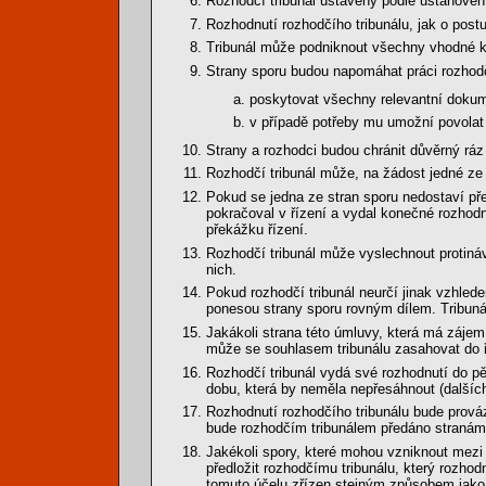
Rozhodčí tribunál ustavený podle ustanovení v
Rozhodnutí rozhodčího tribunálu, jak o postu
Tribunál může podniknout všechny vhodné kr
Strany sporu budou napomáhat práci rozhodč
poskytovat všechny relevantní dokume
v případě potřeby mu umožní povolat
Strany a rozhodci budou chránit důvěrný ráz 
Rozhodčí tribunál může, na žádost jedné ze 
Pokud se jedna ze stran sporu nedostaví pře
pokračoval v řízení a vydal konečné rozhodn
překážku řízení.
Rozhodčí tribunál může vyslechnout protiná
nich.
Pokud rozhodčí tribunál neurčí jinak vzhle
ponesou strany sporu rovným dílem. Tribuná
Jakákoli strana této úmluvy, která má záje
může se souhlasem tribunálu zasahovat do ř
Rozhodčí tribunál vydá své rozhodnutí do pět
dobu, která by neměla nepřesáhnout (dalšíc
Rozhodnutí rozhodčího tribunálu bude prov
bude rozhodčím tribunálem předáno stranám s
Jakékoli spory, které mohou vzniknout mezi
předložit rozhodčímu tribunálu, který rozhod
tomuto účelu zřízen stejným způsobem jako