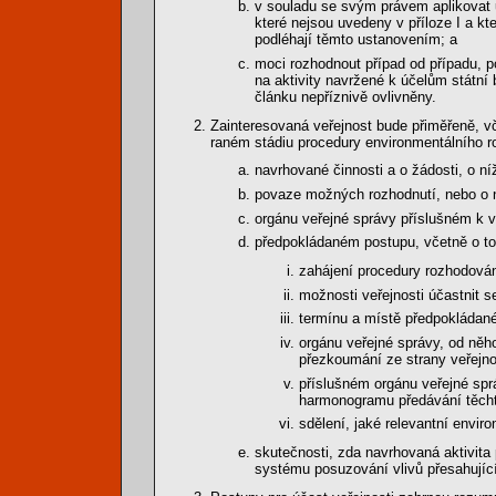
v souladu se svým právem aplikovat u
které nejsou uvedeny v příloze I a kt
podléhají těmto ustanovením; a
moci rozhodnout případ od případu, p
na aktivity navržené k účelům státní 
článku nepříznivě ovlivněny.
Zainteresovaná veřejnost bude přiměřeně, 
raném stádiu procedury environmentálního r
navrhované činnosti a o žádosti, o n
povaze možných rozhodnutí, nebo o n
orgánu veřejné správy příslušném k v
předpokládaném postupu, včetně o to
zahájení procedury rozhodován
možnosti veřejnosti účastnit se
termínu a místě předpokládané
orgánu veřejné správy, od něho
přezkoumání ze strany veřejno
příslušném orgánu veřejné spr
harmonogramu předávání těcht
sdělení, jaké relevantní envir
skutečnosti, zda navrhovaná aktivita
systému posuzování vlivů přesahující