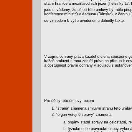
státní hranice a mezinárodních jezer (Helsinky 17. 
jsou si vědomy, že přijetí této úmluvy by mělo přis
konference ministrů v Aarhusu (Dánsko), v červnu 
se vzhledem k výše uvedenému dohodly takto:
V zájmu ochrany práva každého člena současné gen
každá smluvní strana zaručí právo na přístup k env
a dostupnost právní ochrany v souladu s ustanoven
Pro účely této úmluvy, pojem
"strana" znamená smluvní stranu této úmluvy
"orgán veřejné správy" znamená:
orgány státní správy na celostátní, re
fyzické nebo právnické osoby vykonáv