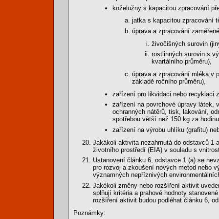
koželužny s kapacitou zpracování př
jatka s kapacitou zpracování t
úprava a zpracování zaměřené
živočišných surovin (ji
rostlinných surovin s v
kvartálního průměru),
úprava a zpracování mléka v p
základě ročního průměru),
zařízení pro likvidaci nebo recyklaci
zařízení na povrchové úpravy látek, 
ochranných nátěrů, tisk, lakování, od
spotřebou větší než 150 kg za hodinu
zařízení na výrobu uhlíku (grafitu) ne
Jakákoli aktivita nezahrnutá do odstavců 1 
životního prostředí (EIA) v souladu s vnitrost
Ustanovení článku 6, odstavce 1 (a) se ne
pro rozvoj a zkoušení nových metod nebo výr
významných nepříznivých environmentálních
Jakékoli změny nebo rozšíření aktivit uvede
splňují kritéria a prahové hodnoty stanovené
rozšíření aktivit budou podléhat článku 6, od
Poznámky: