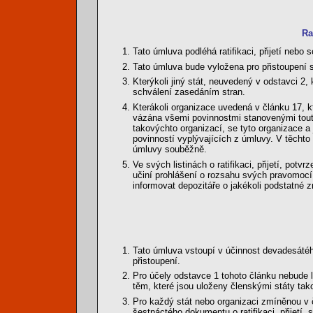
Ra
Tato úmluva podléhá ratifikaci, přijetí nebo
Tato úmluva bude vyložena pro přistoupení 
Kterýkoli jiný stát, neuvedený v odstavci 2
schválení zasedáním stran.
Kterákoli organizace uvedená v článku 17, kt
vázána všemi povinnostmi stanovenými touto
takovýchto organizací, se tyto organizace a 
povinností vyplývajících z úmluvy. V těcht
úmluvy souběžně.
Ve svých listinách o ratifikaci, přijetí, po
učiní prohlášení o rozsahu svých pravomocí t
informovat depozitáře o jakékoli podstatné 
Tato úmluva vstoupí v účinnost devadesátého
přistoupení.
Pro účely odstavce 1 tohoto článku nebude l
těm, které jsou uloženy členskými státy tak
Pro každý stát nebo organizaci zmíněnou v čl
šestnáctého dokumentu o ratifikaci, přijetí