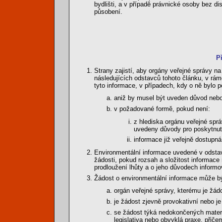
bydlišti, a v případě právnické osoby bez d
působení.
P
Strany zajistí, aby orgány veřejné správy na
následujících odstavců tohoto článku, v rámc
tyto informace, v případech, kdy o ně bylo p
aniž by musel být uveden důvod nebo
v požadované formě, pokud není:
z hlediska orgánu veřejné spr
uvedeny důvody pro poskytnutí
informace již veřejně dostupná
Environmentální informace uvedené v odstav
žádosti, pokud rozsah a složitost informace
prodloužení lhůty a o jeho důvodech informo
Žádost o environmentální informace může b
orgán veřejné správy, kterému je žá
je žádost zjevně provokativní nebo je
se žádost týká nedokončených materiá
legislativa nebo obvyklá praxe, přiče