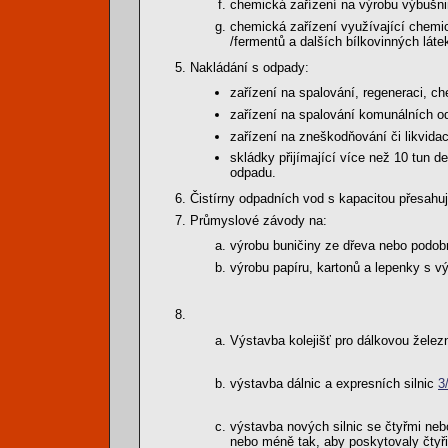
chemická zařízení na výrobu výbušni
chemická zařízení využívající chemic
/fermentů a dalších bílkovinných látek
Nakládání s odpady:
zařízení na spalování, regeneraci, 
zařízení na spalování komunálních od
zařízení na zneškodňování či likvidac
skládky přijímající více než 10 tun d
odpadu.
Čistírny odpadních vod s kapacitou přesahuj
Průmyslové závody na:
výrobu buničiny ze dřeva nebo podobn
výrobu papíru, kartonů a lepenky s vý
Výstavba kolejišť pro dálkovou železn
výstavba dálnic a expresních silnic
3
výstavba nových silnic se čtyřmi nebo
nebo méně tak, aby poskytovaly čtyři 