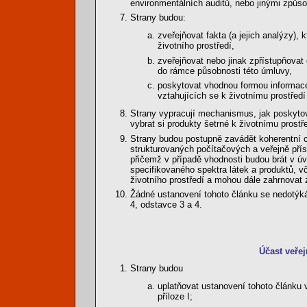
environmentálních auditů, nebo jinými způso
Strany budou:
zveřejňovat fakta (a jejich analýzy), 
životního prostředí,
zveřejňovat nebo jinak zpřístupňovat 
do rámce působnosti této úmluvy,
poskytovat vhodnou formou informace
vztahujících se k životnímu prostřed
Strany vypracují mechanismus, jak poskytov
vybrat si produkty šetrné k životnímu prostře
Strany budou postupně zavádět koherentní c
strukturovaných počítačových a veřejně pří
přičemž v případě vhodnosti budou brát v ú
specifikovaného spektra látek a produktů, vč
životního prostředí a mohou dále zahrnovat
Žádné ustanovení tohoto článku se nedotýká
4, odstavce 3 a 4.
Účast veřej
Strany budou
uplatňovat ustanovení tohoto článku
příloze I;