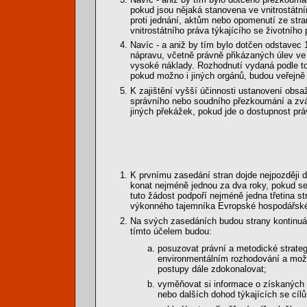
pokud jsou nějaká stanovena ve vnitrostátn
proti jednání, aktům nebo opomenutí ze stra
vnitrostátního práva týkajícího se životního 
Navíc - a aniž by tím bylo dotčen odstavec 
nápravu, včetně právně přikázaných úlev ve
vysoké náklady. Rozhodnutí vydaná podle t
pokud možno i jiných orgánů, budou veřejně
K zajištění vyšší účinnosti ustanovení obsa
správního nebo soudního přezkoumání a zv
jiných překážek, pokud jde o dostupnost prá
K prvnímu zasedání stran dojde nejpozději 
konat nejméně jednou za dva roky, pokud se
tuto žádost podpoří nejméně jedna třetina 
výkonného tajemníka Evropské hospodářsk
Na svých zasedáních budou strany kontinuál
tímto účelem budou:
posuzovat právní a metodické strateg
environmentálním rozhodování a možno
postupy dále zdokonalovat;
vyměňovat si informace o získaných
nebo dalších dohod týkajících se cílů