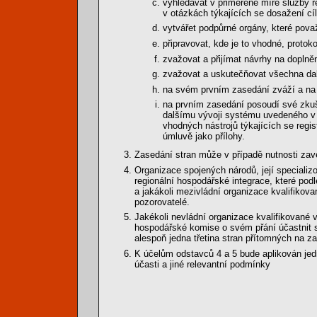
vyhledávat v přiměřené míře služby 
v otázkách týkajících se dosažení cí
vytvářet podpůrné orgány, které považ
připravovat, kde je to vhodné, protok
zvažovat a přijímat návrhy na doplně
zvažovat a uskutečňovat všechna dalš
na svém prvním zasedání zváží a na 
na prvním zasedání posoudí své zkuš
dalšímu vývoji systému uvedeného v 
vhodných nástrojů týkajících se regis
úmluvě jako přílohy.
Zasedání stran může v případě nutnosti zavé
Organizace spojených národů, její specializo
regionální hospodářské integrace, které pod
a jakákoli mezivládní organizace kvalifikova
pozorovatelé.
Jakékoli nevládní organizace kvalifikované 
hospodářské komise o svém přání účastnit s
alespoň jedna třetina stran přítomných na 
K účelům odstavců 4 a 5 bude aplikován jedn
účasti a jiné relevantní podmínky