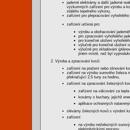
jaderné elektrárny a další jaderné re
výzkumných zařízení pro výrobu a ko
stálého tepelného výkonu,
zařízení pro přepracování vyhořelého 
zařízení určená pro:
výrobu a obohacování jadernéh
pro zpracování vyhořelého jad
pro konečné uložení vyhořeléh
výlučně pro konečné uložení r
výlučně pro skladování (plánov
jiném místě, než byl vyproduk
Výroba a zpracování kovů:
zařízení na pražení nebo slinování ko
zařízení na výrobu surového železa n
překračující 2,5 tuny za hodinu,
zařízení na zpracování železných ko
zařízení na válcování za tepla 
kovárny s buchary, jejichž ene
aplikace ochranných natavený
slévárny železných kovů s výrobní ka
zařízení:
na výrobu neželezných surový
elektrolytickými procesy,