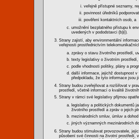
veřejně přístupné seznamy, re
povinnost úředníků podporovat 
pověření kontaktních osob, a
umožnění bezplatného přístupu k en
uvedených v pododstavci (b)(i).
Strany zajistí, aby environmentální informa
veřejnosti prostřednictvím telekomunikačníc
zprávy o stavu životního prostředí, u
texty legislativy o životním prostředí
podle vhodnosti politiky, plány a pro
další informace, jejichž dostupnost v
předpokladu, že tyto informace jsou j
Strany budou zveřejňovat a rozšiřovat v prav
prostředí, včetně informací o kvalitě životní
Strany v rámci své legislativy přijmou opatř
legislativy a politických dokumentů ja
životního prostředí a zpráv o jejich 
mezinárodních smluv, úmluv a dohod t
jiných významných mezinárodních do
Strany budou stimulovat provozovatele, jejic
působení své činnosti na životní prostředí,