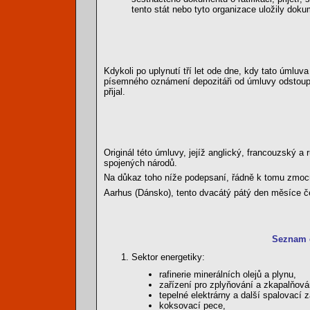
tento stát nebo tyto organizace uložily dokume
Kdykoli po uplynutí tří let ode dne, kdy tato úmluv
písemného oznámení depozitáři od úmluvy odstoupi
přijal.
Originál této úmluvy, jejíž anglický, francouzský a
spojených národů.
Na důkaz toho níže podepsaní, řádně k tomu zmocn
Aarhus (Dánsko), tento dvacátý pátý den měsíce če
Seznam č
Sektor energetiky:
rafinerie minerálních olejů a plynu,
zařízení pro zplyňování a zkapalňová
tepelné elektrárny a další spalovací
koksovací pece,