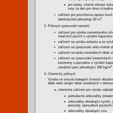
pro tavbu, včetně slévání neže
tuny za den pro olovo a kadmi
zařízení pro povrchovou úpravu kovů 
3
elektrolyzérů přesahuje 30 m
.
Průmysl zpracování nerostů:
zařízení pro výrobu cementového slín
rotačních pecích s výrobní kapacitou 
zařízení na výrobu azbestu a na výro
zařízení na zpracování skla včetně s
zařízení na tavbu minerálních látek v
zařízení na zpracování keramických v
kameniny a porcelánu s výrobní kapac
3
zavážení pecí přesahující 300 kg/m
.
Chemický průmysl:
Výroba ve smyslu kategorií činností obsa
látek nebo skupin látek uvedených v odstavcí
chemická zařízení pro výrobu základn
jednoduché uhlovodíky (lineár
uhlovodíky obsahující kyslík, j
peroxidy, epoxydové pryskyřic
uhlovodíky obsahující síru,