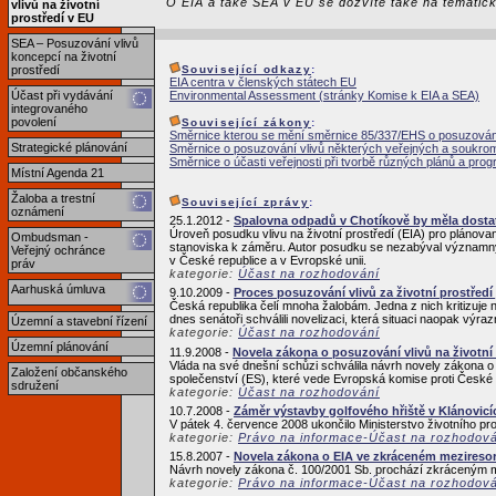
O EIA a také SEA v EU se dozvíte také na témati
vlivů na životní
prostředí v EU
SEA – Posuzování vlivů
koncepcí na životní
Související odkazy
:
prostředí
EIA centra v členských státech EU
Environmental Assessment (stránky Komise k EIA a SEA)
Účast při vydávání
integrovaného
povolení
Související zákony
:
Směrnice kterou se mění směrnice 85/337/EHS o posuzování 
Strategické plánování
Směrnice o posuzování vlivů některých veřejných a soukrom
Směrnice o účasti veřejnosti při tvorbě různých plánů a prog
Místní Agenda 21
Žaloba a trestní
Související zprávy
:
oznámení
25.1.2012 -
Spalovna odpadů v Chotíkově by měla dosta
Úroveň posudku vlivu na životní prostředí (EIA) pro plánov
Ombudsman -
stanoviska k záměru. Autor posudku se nezabýval významnými
Veřejný ochránce
v České republice a v Evropské unii.
práv
kategorie:
Účast na rozhodování
Aarhuská úmluva
9.10.2009 -
Proces posuzování vlivů za životní prostředí
Česká republika čelí mnoha žalobám. Jedna z nich kritizuje 
dnes senátoři schválili novelizaci, která situaci naopak výra
Územní a stavební řízení
kategorie:
Účast na rozhodování
Územní plánování
11.9.2008 -
Novela zákona o posuzování vlivů na životní 
Vláda na své dnešní schůzi schválila návrh novely zákona o p
Založení občanského
společenství (ES), které vede Evropská komise proti České r
sdružení
kategorie:
Účast na rozhodování
10.7.2008 -
Záměr výstavby golfového hřiště v Klánovicí
V pátek 4. července 2008 ukončilo Ministerstvo životního pro
kategorie:
Právo na informace-Účast na rozhodov
15.8.2007 -
Novela zákona o EIA ve zkráceném mezireso
Návrh novely zákona č. 100/2001 Sb. prochází zkráceným m
kategorie:
Právo na informace-Účast na rozhodov