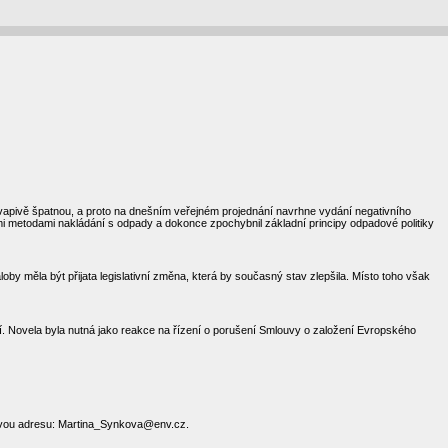
kvapivě špatnou, a proto na dnešním veřejném projednání navrhne vydání negativního
mi metodami nakládání s odpady a dokonce zpochybnil základní principy odpadové politiky
y měla být přijata legislativní změna, která by současný stav zlepšila. Místo toho však
edí. Novela byla nutná jako reakce na řízení o porušení Smlouvy o založení Evropského
lovou adresu: Martina_Synkova@env.cz.