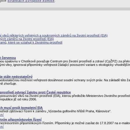
ckých
stránkách Evropské komise
.
vlivů některých veřejných a soukromých záměrů na životní prostředí (EIA)
ých záměrů na životní prostředí (EIA)
ramů, které se vztahují k životnímu prostředí
t červenou
anou spalovnu v Chotíkově považuje Centrum pro životní prostředí a zdraví (CpŽPZ) za pře
 vlivy, ignoroval připomínky veřejnosti žádající posouzení variant s ekologicky vhodnější
 je stále nedostatečný
nedostatečnou možnost veřejnosti dosáhnout soudní ochrany svých práv. Na základě této žalob
zně zhoršuje.
prostředí odvrací žalobu proti České republice
osuzování vlivů na životní prostředí (EIA), kterou předložilo Ministerstvo životního prostř
epublice již od roku 2006.
ch musí projít kompletní EIA
středí zjišťovací řízení k záměru „Výstavba golfového hřiště Praha, Klánovice“.
ání
rtním připomínkovém řízení
eziresortním připomínkovým řízením. Připomínky je možné zasílat do 17.8.2007 na e-mai
ání