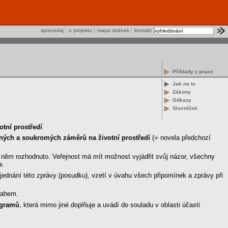
zpravodaj
o projektu
mapa stránek
kontakt
Příklady z praxe
Jak na to
Zákony
Odkazy
Slovníček
tní prostředí
jných a soukromých záměrů na životní prostředí
(= novela předchozí
 o něm rozhodnuto. Veřejnost má mít možnost vyjádřit svůj názor, všechny
a.
ednání této zprávy (posudku), vzetí v úvahu všech připomínek a zprávy při
sahem.
ogramů
, která mimo jiné doplňuje a uvádí do souladu v oblasti účasti