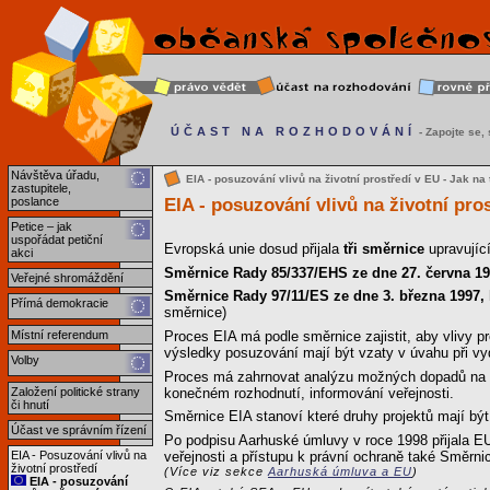
ÚČAST NA ROZHODOVÁNÍ
- Zapojte se, s
Návštěva úřadu,
EIA - posuzování vlivů na životní prostředí v EU - Jak na 
zastupitele,
EIA - posuzování vlivů na životní pro
poslance
Petice – jak
uspořádat petiční
Evropská unie dosud přijala
tři směrnice
upravující
akci
Směrnice Rady 85/337/EHS ze dne 27. června 19
Veřejné shromáždění
Směrnice Rady 97/11/ES ze dne 3. března 1997,
Přímá demokracie
směrnice)
Místní referendum
Proces EIA má podle směrnice zajistit, aby vlivy p
výsledky posuzování mají být vzaty v úvahu při vy
Volby
Proces má zahrnovat analýzu možných dopadů na živ
konečném rozhodnutí, informování veřejnosti.
Založení politické strany
či hnutí
Směrnice EIA stanoví které druhy projektů mají b
Účast ve správním řízení
Po podpisu Aarhuské úmluvy v roce 1998 přijala 
EIA - Posuzování vlivů na
veřejnosti a přístupu k právní ochraně také Směrni
životní prostředí
(Více viz sekce
Aarhuská úmluva a EU
)
EIA - posuzování