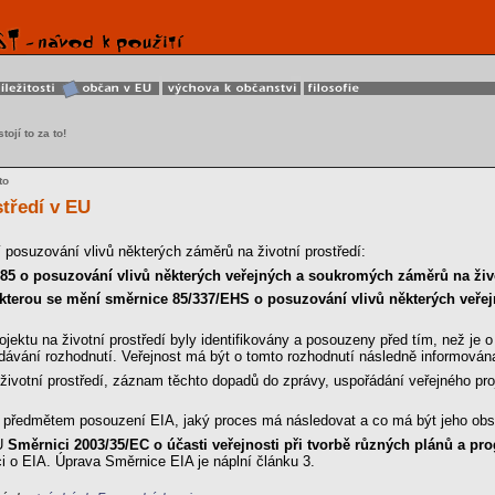
tojí to za to!
to
středí v EU
 posuzování vlivů některých záměrů na životní prostředí:
85 o posuzování vlivů některých veřejných a soukromých záměrů na živo
 kterou se mění směrnice 85/337/EHS o posuzování vlivů některých veře
rojektu na životní prostředí byly identifikovány a posouzeny před tím, než je
dávání rozhodnutí. Veřejnost má být o tomto rozhodnutí následně informován
otní prostředí, záznam těchto dopadů do zprávy, uspořádání veřejného proj
ýt předmětem posouzení EIA, jaký proces má následovat a co má být jeho ob
EU
Směrnici 2003/35/EC o účasti veřejnosti při tvorbě různých plánů a pr
ci o EIA. Úprava Směrnice EIA je náplní článku 3.