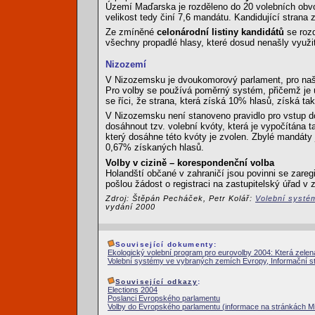
Území Maďarska je rozděleno do 20 volebních obvo
velikost tedy činí 7,6 mandátu. Kandidující strana
Ze zmíněné
celonárodní listiny kandidátů
se rozd
všechny propadlé hlasy, které dosud nenašly využit
Nizozemí
V Nizozemsku je dvoukomorový parlament, pro naše
Pro volby se používá poměrný systém, přičemž je ú
se říci, že strana, která získá 10% hlasů, získá t
V Nizozemsku není stanoveno pravidlo pro vstup do 
dosáhnout tzv. volební kvóty, která je vypočítána
který dosáhne této kvóty je zvolen. Zbylé mandáty
0,67% získaných hlasů.
Volby v cizině – korespondenční volba
Holandští občané v zahraničí jsou povinni se zareg
pošlou žádost o registraci na zastupitelský úřad v
Zdroj: Štěpán Pecháček, Petr Kolář:
Volební systé
vydání 2000
Související dokumenty:
Ekologický volební program pro eurovolby 2004: Která zelená
Volební systémy ve vybraných zemích Evropy, Informační stud
Související odkazy
:
Elections 2004
Poslanci Evropského parlamentu
Volby do Evropského parlamentu (informace na stránkách Min