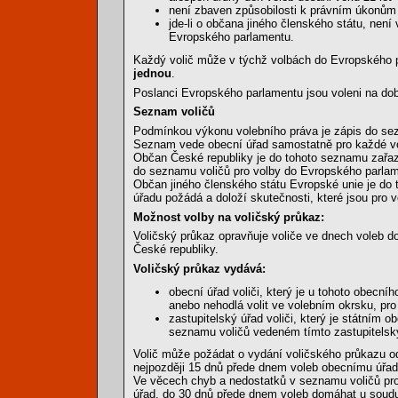
není zbaven způsobilosti k právním úkonům
jde-li o občana jiného členského státu, nen
Evropského parlamentu.
Každý volič může v týchž volbách do Evropského
jednou
.
Poslanci Evropského parlamentu jsou voleni na dob
Seznam voličů
Podmínkou výkonu volebního práva je zápis do se
Seznam vede obecní úřad samostatně pro každé v
Občan České republiky je do tohoto seznamu zařa
do seznamu voličů pro volby do Evropského parlam
Občan jiného členského státu Evropské unie je do 
úřadu požádá a doloží skutečnosti, které jsou pro
Možnost volby na voličský průkaz:
Voličský průkaz opravňuje voliče ve dnech voleb 
České republiky.
Voličský průkaz vydává:
obecní úřad voliči, který je u tohoto obec
anebo nehodlá volit ve volebním okrsku, pro
zastupitelský úřad voliči, který je státním
seznamu voličů vedeném tímto zastupitels
Volič může požádat o vydání voličského průkazu o
nejpozději 15 dnů přede dnem voleb obecnímu úřad
Ve věcech chyb a nedostatků v seznamu voličů pro
úřad, do 30 dnů přede dnem voleb domáhat u soudu