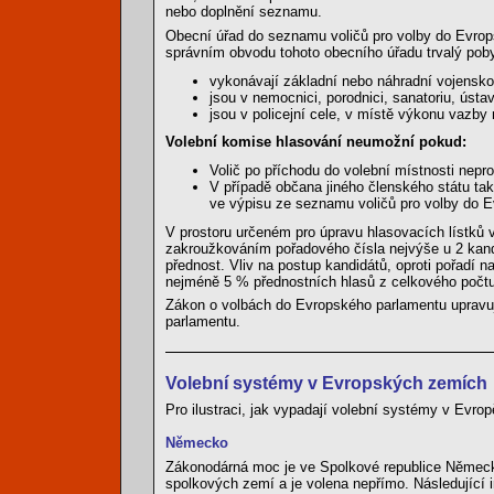
nebo doplnění seznamu.
Obecní úřad do seznamu voličů pro volby do Evrops
správním obvodu tohoto obecního úřadu trvalý pobyt
vykonávají základní nebo náhradní vojensko
jsou v nemocnici, porodnici, sanatoriu, úst
jsou v policejní cele, v místě výkonu vazby
Volební komise hlasování neumožní pokud:
Volič po příchodu do volební místnosti nepr
V případě občana jiného členského státu tak
ve výpisu ze seznamu voličů pro volby do 
V prostoru určeném pro úpravu hlasovacích lístků v
zakroužkováním pořadového čísla nejvýše u 2 kand
přednost. Vliv na postup kandidátů, oproti pořadí n
nejméně 5 % přednostních hlasů z celkového počtu
Zákon o volbách do Evropského parlamentu upravu
parlamentu.
Volební systémy v Evropských zemích
Pro ilustraci, jak vypadají volební systémy v Evr
Německo
Zákonodárná moc je ve Spolkové republice Němec
spolkových zemí a je volena nepřímo. Následující