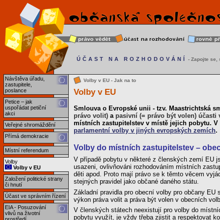
ÚČAST NA ROZHODOVÁNÍ
- Zapojte se, s
Návštěva úřadu,
Volby v EU - Jak na to
zastupitele,
Volby v EU
poslance
Petice – jak
uspořádat petiční
Smlouva o Evropské unii - tzv. Maastrichtská 
akci
právo volit)
a
pasivní (= právo být volen) účasti
místních zastupitelstev v místě jejich pobytu. V
Veřejné shromáždění
parlamentní volby v jiných evropských zemích
.
Přímá demokracie
Volby do místních zastupitelstev – obe
Místní referendum
V případě pobytu v některé z členských zemí EU jso
Volby
usazeni, ovlivňováni rozhodováním místních zastupi
Volby v EU
děti apod. Proto mají právo se k těmto věcem vyjádři
Založení politické strany
stejných pravidel jako občané daného státu.
či hnutí
Základní pravidla pro obecní volby pro občany EU 
Účast ve správním řízení
výkon práva volit a práva být volen v obecních vol
EIA - Posuzování
V členských státech neexistují pro volby do místn
vlivů na životní
pobytu využít, je vždy třeba zjistit a respektovat
prostředí