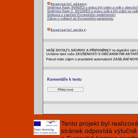
Související zákony
:
Směrnice Rady 94/80/ES o právu být volen a volit v obecníc
Směrnice Rady č. 93/109/ES o právu volit a být volen ve v
Smlouva o založení Evropského společenství
Zákon o volbách do Evropského parlamentu
Související zprávy
:
VAŠE DOTAZY, NÁVRHY A PŘIPOMÍNKY
na doplnění nám 
Uvítáme také vaše
ZKUŠENOSTI S OBČANSKÝMI AKTIVI
Pokud máte zájem o pravidelné automatické
ZASÍLÁNÍ NOV
Komentáře k textu
Tento projekt byl realizo
stránek odpovídá výlučně