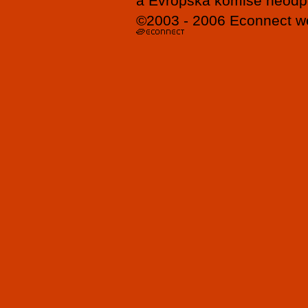
a Evropská komise neodpov
©2003 - 2006
Econnect
w