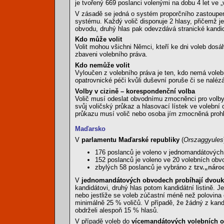
je tvořený 669 poslanci volenými na dobu 4 let ve
V zásadě se jedná o systém proporčního zastoupen
systému. Každý volič disponuje 2 hlasy, přičemž
obvodu, druhý hlas pak odevzdává stranické kandi
Kdo může volit
Volit mohou všichni Němci, kteří ke dni voleb dosá
zbaveni volebního práva.
Kdo nemůže volit
Vyloučen z volebního práva je ten, kdo nemá voleb
opatrovnické péči kvůli duševní poruše či se naléz
Volby v cizině – korespondenční volba
Volič musí odeslat obvodnímu zmocněnci pro volby
svůj voličský průkaz a hlasovací lístek ve volební 
průkazu musí volič nebo osoba jím zmocněná prohlás
Maďarsko
V
parlamentu Maďarské republiky
(
Orszaggyules
176 poslanců je voleno v jednomandátovýc
152 poslanců je voleno ve 20 volebních ob
zbylých 58 poslanců je vybráno z
tzv.„národ
V
jednomandátových obvodech probíhají dvouk
kandidátovi, druhý hlas potom kandidátní listině. 
nebo jestliže se voleb zúčastní méně než polovina
minimálně 25 % voličů. V případě, že žádný z kandid
obdrželi alespoň 15 % hlasů.
V případě voleb do
vícemandátových volebních 