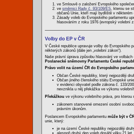
ve Smlouvě o založení Evropského společe
ve
směrnici Rady č. 93/109/ES
, kterou se s
občanů Unie, kteří mají bydliště v některém 
Zásady voleb do Evropského parlamentu up
hlasováním z roku 1976 (evropský volební z
Volby do EP v ČR
V České republice upravuje volby do Evropského 
některých zákonů (dále jen „volební zákon“).
Naše právní úprava způsobu hlasování ve volbách
Poslanecké sněmovny Parlamentu České republ
Právo volit na území ČR do Evropského parlam
Občan České republiky, který nejpozději dru
Občan jiného členského státu Evropské unie,
v evidenci obyvatel podle zákona č. 133/200
nevznikla u něj překážka ve výkonu volební
Překážkou
ve výkonu volebního práva, pro kterou n
zákonem stanovené omezení osobní svobody 
právním úkonům.
Poslancem Evropského parlamentu
může být v ČR
unie, který:
je na území České republiky nejpozději dru
alespoň druhý den voleb dosáhl věku 21 let