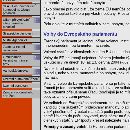
primárním či obvyklém místě pobytu.
SEA – Posuzování vlivů
Jako obecné pravidlo platí, že země EU nemůže po
koncepcí na životní
pravidlo neplatí také pro její vlastní občany. Př
prostředí
pobytu.
Účast při vydávání
integrovaného
Pokud volíte v místních volbách v zemi pobytu, nez
povolení
Strategické plánování
Volby do Evropského parlamentu
Místní Agenda 21
Evropský parlament je jedinou přímo volenou insti
mnohonárodním parlamentem na světě.
Žaloba a trestní
oznámení
Volební systém v členských zemích EU není jednotný
Ombudsman -
Volby do EP se konají najednou (během jednoho týd
Veřejný ochránce
uskutečnily ve dnech 10. až 13. června 2004 (
více
práv
Na rozdíl od účasti ve volbách do místních zastup
Aarhuská úmluva
původu, nebo v zemi momentálního pobytu, pokud
nachází.
Územní a stavební řízení
V rámci voleb do Evropského parlamentu je také nut
Územní plánování
Francii je tam oprávněn volit a kandidovat ve vol
také oznámit příslušnému úřadu (obyčejně je to mí
Založení občanského
sdružení
pobytu, a ne v zemi původu.
Ve volbách do Evropského parlamentu se uplatňuje 
kandidujícím subjektům přidělovány mandáty, platí
v EP přidělen určitý počet mandátů podle počtu o
země Unie co do počtu obyvatel, mají nárok na 6 p
členských států v EP (počty křesel) naleznete na
s
Principy a zásady voleb
do Evropského parlament