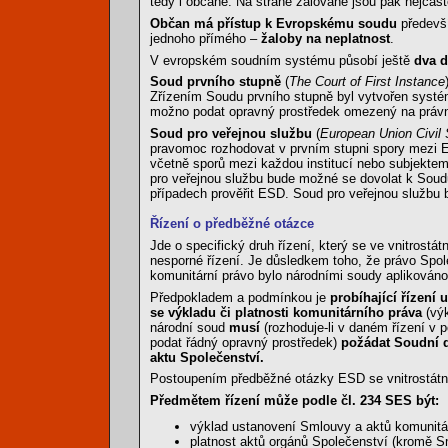
tedy i občané. Na straně žalované jsou pak nejčast
Občan má přístup k Evropskému soudu
předevší
jednoho přímého –
žaloby na neplatnost
.
V evropském soudním systému působí ještě
dva d
Soud prvního stupně
(
The Court of First Instance
Zřízením Soudu prvního stupně byl vytvořen syst
možno podat opravný prostředek omezený na právn
Soud pro veřejnou službu
(
European Union Civil 
pravomoc rozhodovat v prvním stupni spory mezi 
včetně sporů mezi každou institucí nebo subjektem
pro veřejnou službu bude možné se dovolat k Sou
případech prověřit ESD. Soud pro veřejnou službu 
Řízení o předběžné otázce
Jde o specifický druh řízení, který se ve vnitrost
nesporné řízení. Je důsledkem toho, že právo Společ
komunitární právo bylo národními soudy apliková
Předpokladem a podmínkou je
probíhající řízení 
se výkladu či platnosti komunitárního práva
(výk
národní soud
musí
(rozhoduje-li v daném řízení v 
podat řádný opravný prostředek)
požádat Soudní d
aktu Společenství.
Postoupením předběžné otázky ESD se vnitrostátní 
Předmětem řízení může podle čl. 234 SES být:
výklad ustanovení Smlouvy a aktů komunitár
platnost aktů orgánů Společenství (kromě S