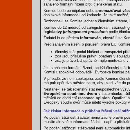
zahájeno formální řízení proti členskému státu.
Komise bude po nějakou dobu
shromažďovat všec
doplňkové informace i od žadatele. Je také možné,
Rozhodne-li se Komise jednat s členským státem,
Komise do 12 měsíců od zaregistrování stížnosti g
legislativy (
infringement procedure
) podle článk
Žadatel bude předem
informován
, chystá-li se Ko
Před zahájením řízení o porušení práva EU Komis
členský stát podal hlášení o transpozici př
zda jsou příslušná právní opatření v soula
zda je právo EU správně implementováno v 
Je-li zahájeno formální řízení, obdrží členský stát
f
Komisi uspokojivě odpověděl. Evropská komise pa
V případě, že není spokojena, zašle Komise člens
má pak opět dva měsíce na to, aby uvedl vše do p
Nestane-li se tak (členský stát neuposlechne výz
Evropskému soudnímu dvoru
v Lucemburku. Důle
měsíců od obdržení
reasoned opinion
. Opatření 
Evropský soudní dvůr může udělit vysoké pokuty v
Jak získat informace o průběhu řešení vaší stížn
Po podání stížnosti žadatel nemá žádné právní post
musíte aktivně o informace žádat – např. u přísluš
Po podání stížnosti stěžovatel není automaticky i