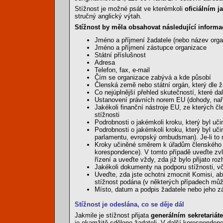
Stížnost je možné psát ve kterémkoli
oficiálním j
stručný anglický výtah.
Stížnost by měla obsahovat následující informa
Jméno a příjmení žadatele (nebo název orga
Jméno a příjmení zástupce organizace
Státní příslušnost
Adresa
Telefon, fax, e-mail
Čím se organizace zabývá a kde působí
Členská země nebo státní orgán, který dle ž
Co nejúplnější přehled skutečností, které da
Ustanovení právních norem EU (dohody, naří
Jakékoli finanční nástroje EU, ze kterých č
stížnosti
Podrobnosti o jakémkoli kroku, který byl uč
Podrobnosti o jakémkoli kroku, který byl u
parlamentu, evropský ombudsman). Je-li to mo
Kroky učiněné směrem k úřadům členského stát
korespondence). V tomto případě uveďte zvláš
řízení a uveďte vždy, zda již bylo přijato roz
Jakékoli dokumenty na podporu stížnosti, vč
Uveďte, zda jste ochotni zmocnit Komisi, ab
stížnost podána (v některých případech může 
Místo, datum a podpis žadatele nebo jeho z
Stížnost je odeslána, co se děje dál
Jakmile je stížnost přijata
generálním sekretariá
je okamžitě sděleno žadateli. V další korespondenci