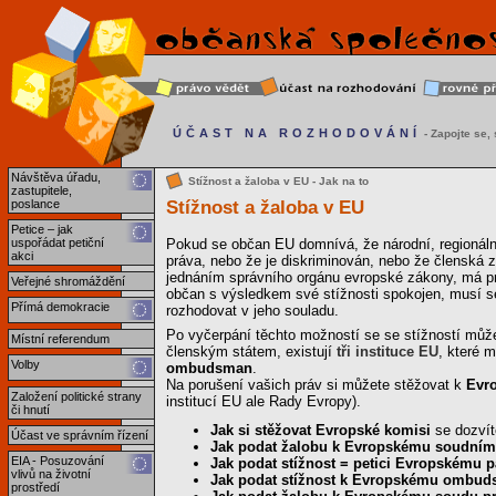
ÚČAST NA ROZHODOVÁNÍ
- Zapojte se, s
Návštěva úřadu,
Stížnost a žaloba v EU - Jak na to
zastupitele,
Stížnost a žaloba v EU
poslance
Petice – jak
uspořádat petiční
Pokud se občan EU domnívá, že národní, regionální
akci
práva, nebo že je diskriminován, nebo že člensk
jednáním správního orgánu evropské zákony, má prá
Veřejné shromáždění
občan s výsledkem své stížnosti spokojen, musí se 
Přímá demokracie
rozhodovat v jeho souladu.
Po vyčerpání těchto možností se se stížností může
Místní referendum
členským státem, existují
tři instituce EU
, které 
Volby
ombudsman
.
Na porušení vašich práv si můžete stěžovat k
Evr
Založení politické strany
institucí EU ale Rady Evropy).
či hnutí
Jak si stěžovat Evropské komisi
se dozví
Účast ve správním řízení
Jak podat žalobu k Evropskému soudním
EIA - Posuzování
Jak podat stížnost = petici Evropskému 
vlivů na životní
Jak podat stížnost k Evropskému ombu
prostředí