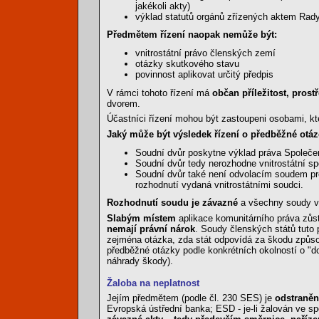
jakékoli akty)
výklad statutů orgánů zřízených aktem Rady, 
Předmětem řízení naopak nemůže být:
vnitrostátní právo členských zemí
otázky skutkového stavu
povinnost aplikovat určitý předpis
V rámci tohoto řízení má
občan příležitost, pros
dvorem.
Účastníci řízení mohou být zastoupeni osobami, kt
Jaký může být výsledek řízení o předběžné otáz
Soudní dvůr poskytne výklad práva Společe
Soudní dvůr tedy nerozhodne vnitrostátní sp
Soudní dvůr také není odvolacím soudem pr
rozhodnutí vydaná vnitrostátními soudci.
Rozhodnutí soudu je závazné
a všechny soudy vše
Slabým místem
aplikace komunitárního práva zůst
nemají právní nárok
. Soudy členských států tuto 
zejména otázka, zda stát odpovídá za škodu způsob
předběžné otázky podle konkrétních okolností o "d
náhrady škody).
Žaloba na neplatnost
Jejím předmětem (podle čl. 230 SES) je
odstraněn
Evropská ústřední banka; ESD - je-li žalován ve 