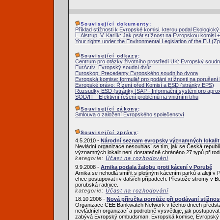
Související dokumenty:
Příklad stížnosti k Evropské komisi, kterou podal Ekologický 
L. Alstrup, V. Karlík: Jak psát stížnost na Evropskou komisi
Your rights under the Environmental Legislation of the EU 
Související odkazy
:
Centrum pro otázky životního prostředí UK: Evropský soudn
EurActiv: Evropský soudní dvůr
Euroskop: Precedenty Evropského soudního dvora
Evropská komise: formulář pro podání stížnosti na porušení
Evropské právo: Řízení před Komisí a ESD (stránky EPS)
Rozsudky ESD (stránky ISAP - Informační systém pro aprox
SOLVIT - Efektivní řešení problémů na vnitřním trhu
Související zákony
:
Smlouva o založení Evropského společenství
Související zprávy
:
4.5.2010 -
Národní seznam evropsky významných lokalit
Nevládní organizace nesouhlasí se tím, jak se Česká republ
významných lokalit není dostatečně chráněno 27 typů přírod
kategorie:
Účast na rozhodování
9.9.2008 -
Arnika podala žalobu proti kácení v Porubě
Arnika se nehodlá smířit s plošným kácením parků a alejí v
chce postupovat i v dalších případech. Přestože stromy v Bu
porubská radnice.
kategorie:
Účast na rozhodování
18.10.2006 -
Nová příručka pomůže při podávaní stížnos
Organizace CEE Bankwatch Network v těchto dnech představi
nevládních organizací a podrobně vysvětluje, jak postupova
zabývá Evropský ombudsman, Evropská komise, Evropský so