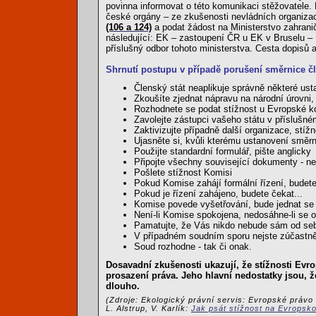
povinna informovat o této komunikaci stěžovatele.
české orgány – ze zkušenosti nevládních organizací
(106 a 124)
a podat žádost na Ministerstvo zahranič
následující: EK – zastoupení ČR u EK v Bruselu – M
příslušný odbor tohoto ministerstva. Cesta dopisů 
Shrnutí postupu v případě porušení směrnice 
Členský stát neaplikuje správně některé us
Zkoušíte zjednat nápravu na národní úrovni,
Rozhodnete se podat stížnost u Evropské 
Zavolejte zástupci vašeho státu v příslušné
Zaktivizujte případně další organizace, stíž
Ujasněte si, kvůli kterému ustanovení směrn
Použijte standardní formulář, pište anglicky
Připojte všechny související dokumenty - n
Pošlete stížnost Komisi
Pokud Komise zahájí formální řízení, budete
Pokud je řízení zahájeno, budete čekat...
Komise povede vyšetřování, bude jednat se 
Není-li Komise spokojena, nedosáhne-li se 
Pamatujte, že Vás nikdo nebude sám od seb
V případném soudním sporu nejste zúčastně
Soud rozhodne - tak či onak.
Dosavadní zkušenosti ukazují, že stížnosti Evr
prosazení práva. Jeho hlavní nedostatky jsou, ž
dlouho.
(Zdroje: Ekologický právní servis: Evropské právo
L. Alstrup, V. Karlík:
Jak psát stížnost na Evropsk