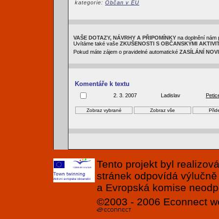
kategorie:
Občan v EU
VAŠE DOTAZY, NÁVRHY A PŘIPOMÍNKY
na doplnění nám 
Uvítáme také vaše
ZKUŠENOSTI S OBČANSKÝMI AKTIVI
Pokud máte zájem o pravidelné automatické
ZASÍLÁNÍ NOV
Komentáře k textu
2. 3. 2007
Ladislav
Petic
Tento projekt byl realizo
stránek odpovídá výlučně
a Evropská komise neodpov
©2003 - 2006
Econnect
w