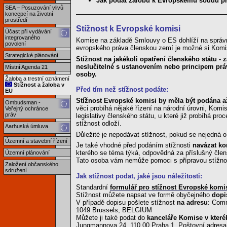
Jak podat žalobu k Evropskému soudu pr
SEA – Posuzování vlivů
koncepcí na životní
prostředí
Stížnost k Evropské komisi
Účast při vydávání
integrovaného
Komise na základě Smlouvy o ES dohlíží na správn
povolení
evropského práva členskou zemí je možné si Komis
Strategické plánování
Stížnost na jakékoli opatření členského státu -
neslučitelné s ustanovením nebo principem prá
Místní Agenda 21
osoby.
Žaloba a trestní oznámení
Stížnost a žaloba v
Před tím než stížnost podáte:
EU
Stížnost Evropské komisi by měla být podána až
Ombudsman -
věci probíhá nějaké řízení na národní úrovni, Komi
Veřejný ochránce
práv
legislativy členského státu, u které již probíhá p
stížnost odloží.
Aarhuská úmluva
Důležité je nepodávat stížnost, pokud se nejedná 
Územní a stavební řízení
Je také vhodné před podáním stížnosti
navázat ko
kterého se téma týká, odpovědná za příslušný čle
Územní plánování
Tato osoba vám nemůže pomoci s přípravou stížnost
Založení občanského
sdružení
Jak stížnost podat, jaké jsou náležitosti:
Standardní
formulář pro stížnost Evropské komi
Stížnost můžete napsat ve formě obyčejného
dopi
V případě dopisu pošlete stížnost
na adresu
: Comm
1049 Brussels, BELGIUM
Můžete ji také podat do
kanceláře Komise v které
Jungmannova 24, 110 00 Praha 1. Poštovní adresa 