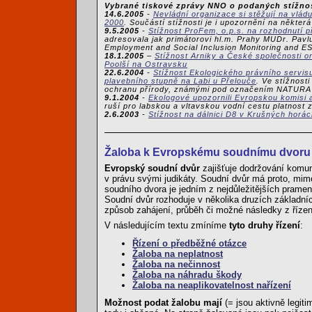
Vybrané tiskové zprávy NNO o podaných stížno
14.6.2005
-
Nevládní organizace si stěžují na vl
2000
. Součástí stížnosti je i upozornění na někter
9.5.2005
-
Stížnost ProFem, o.p.s. na rozhodnutí p
adresovala jak primátorovi hl.m. Prahy MUDr. Pavlu
Employment and Social Inclusion Monitoring and ESF
18.1.2005
–
Stížnost Arniky a České společnosti o
Poolší na Ostravsku
22.6.2004
-
Stížnost Ekologického právního servis
plavebního stupně na Labi u Přelouče
. Ve stížnost
ochranu přírody, známými pod označením NATURA
9.1.2004
-
Ekologové upozornili Evropskou komisi a
ruší pro labskou a vltavskou vodní cestu platnost 
2.6.2003
-
Stížnost na dálnici D8 v Krušných horác
Žaloba k Evropskému soudnímu dvoru 
Evropský soudní dvůr
zajišťuje dodržování komun
v právu svými judikáty. Soudní dvůr má proto, mimo
soudního dvora je jedním z nejdůležitějších pramenů
Soudní dvůr rozhoduje v několika druzích základních 
způsob zahájení, průběh či možné následky z řízení
V následujícím textu zmíníme
tyto druhy řízení
:
Řízení o předběžné otázce
Žaloba na neplatnost
Žaloba na nečinnost
Žaloba na náhradu škody
Žaloba na neaplikovatelnost nařízení
Možnost podat žalobu mají
(= jsou aktivně legit