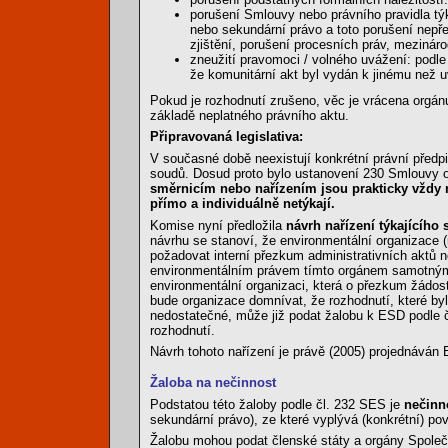
porušení Smlouvy nebo právního pravidla týka
nebo sekundární právo a toto porušení nepře
zjištění, porušení procesních práv, mezináro
zneužití pravomoci / volného uvážení: podle
že komunitární akt byl vydán k jinému než 
Pokud je rozhodnutí zrušeno, věc je vrácena orgán
základě neplatného právního aktu.
Připravovaná legislativa:
V současné době neexistují konkrétní právní předpi
soudů. Dosud proto bylo ustanovení 230 Smlouvy 
směrnicím nebo nařízením jsou prakticky vždy 
přímo a individuálně netýkají.
Komise nyní předložila
návrh nařízení týkajícího
návrhu se stanoví, že environmentální organizace (
požadovat interní přezkum administrativních aktů
environmentálním právem tímto orgánem samotným.
environmentální organizaci, která o přezkum žádost
bude organizace domnívat, že rozhodnutí, které byl
nedostatečné, může již podat žalobu k ESD podle 
rozhodnutí.
Návrh tohoto nařízení je právě (2005) projednáván
Žaloba na nečinnost
Podstatou této žaloby podle čl. 232 SES je
nečinn
sekundární právo), ze které vyplývá (konkrétní) po
Žalobu mohou podat členské státy a orgány Společe