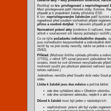
závazné akty – tedy především směrnice, naříze
Rozlišují se
tzv. privilegovaní
a
neprivilegovaní 
Mezi privilegované patří členské státy, Komise, R
případě je k projednání žaloby příslušný ESD.
K tzv.
neprivilegovaným žalobcům
patří fyzické 
napadnout před soudem rozhodnutí přijaté orgánem 
přímo a osobně dotýkal
. V takovém případě je př
Normativní právní akty
(směrnice či nařízení, kte
ačkoli v současnosti sílí názory požadující rozšířit
Co se týče
požadavku individuálního dopadu
, n
jsou rozhodnutím bezprostředně a individuálně dotče
nichž by se jiné osoby neocitly, takže se jedná o 
25/62).
Příklad:
(Možnost širšího výkladu přímého a indiv
177/01), v němž SPI uznal procesní způsobilost fi
oceánu, které ke své účinnosti nevyžadovalo přijet
možnosti využít pro přezkum platnosti nařízení s
tohoto nařízení.)
Jednotlivec nemůže před Soudní dvůr nebo Soud prv
státu.
Lhůta k žalobě jsou dva měsíce
a počíná běžet:
ode dne vyhlášení aktu v Úředním věstníku
ode dne oznámení adresátu, nejde-li o akt 
Důvod k žalobě
musí být jeden z následujících:
nepříslušnost: právní akt byl vydán orgánem
porušení podstatných formálních náležitostí