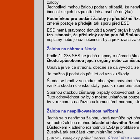
žaloby.
Jednotlivci mohou žalobu podat v případě, že nebyl
činnost se jich bezprostředně a osobně dotýká).
Podmínkou pro podání žaloby je předběžné říz
změně postoje a předejití tak sporu před ESD.
ESD nemá pravomoc donutit žalovaný orgán k vydán
tzn. stanovit, že příslušný orgán porušil Smlou
neplatný nebo jehož nečinnost byla prokázána za o
Žaloba na náhradu škody
Podle čl. 235 SES se jedná o spory o náhradu ško
škodu způsobenou jejich orgány nebo zaměstnan
Úprava je velice stručná, obecně se dá vyvodit, že
Je možno ji podat do pěti let od vzniku škody.
Škoda se hradí v souladu s obecnými právními zása
vznikla škoda i členské státy, jsou k řízení příslušn
Spornou otázkou zůstávají případy odpovědnosti Spo
Tuto odpovědnost by bylo možno uplatňovat pouze v 
by v rozporu s nadřazenou komunitární normou, kte
Žaloba na neaplikovatelnost nařízení
Jedná se o nepřímou žalobu, která nemůže být před
se touto žalobou mohou
účastníci hlavního řízen
Důsledkem kladného rozhodnutí ESD je prohlášení d
Zůstává tak součástí komunitárního práva.
(Zdroj: Ekologický právní servis:
Řízení před Komi