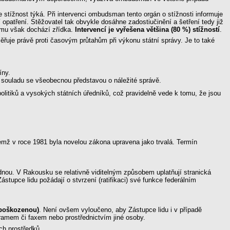
se stížnost týká. Při intervenci ombudsman tento orgán o stížnosti informuje
 opatření. Stěžovatel tak obvykle dosáhne zadostiučinění a šetření tedy již
omu však dochází zřídka.
Intervencí je vyřešena většina (80 %) stížností
.
ěřuje právě proti časovým průtahům při výkonu státní správy. Je to také
íny.
v souladu se všeobecnou představou o náležité správě.
litiků a vysokých státních úředníků, což pravidelně vede k tomu, že jsou
mž v roce 1981 byla novelou zákona upravena jako trvalá. Termín
ednou. V Rakousku se relativně viditelným způsobem uplatňují stranická
stupce lidu požádají o stvrzení (ratifikaci) své funkce federálním
poškozenou)
. Není ovšem vyloučeno, aby Zástupce lidu i v případě
gramem či faxem nebo prostřednictvím jiné osoby.
ch prostředků.