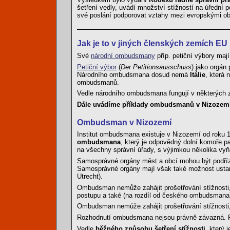
šetření vedly, uvádí množství stížností na úřední
své poslání podporovat vztahy mezi evropskými ob
Jak je to v jiných členských zemích EU
Své
národní ombudsmany
příp. petiční výbory ma
Petiční výbor
(
Der Petitionsausschuss
) jako orgán
Národního ombudsmana dosud nemá
Itálie
, která
ombudsmanů.
Vedle národního ombudsmana fungují v některých ze
Dále uvádíme příklady ombudsmanů v Nizozemí,
Ombudsman v Nizozemí
Institut ombudsmana existuje v Nizozemí od roku
ombudsmana
, který je odpovědný dolní komoře 
na všechny správní úřady, s výjimkou několika vy
Samosprávné orgány měst a obcí mohou být podřízen
Samosprávné orgány mají však také možnost usta
Utrecht).
Ombudsman nemůže zahájit prošetřování stížnosti,
postupu a také (na rozdíl od českého ombudsmana) p
Ombudsman nemůže zahájit prošetřování stížnosti,
Rozhodnutí ombudsmana nejsou právně závazná. Pro 
Vedle
běžného způsobu šetření stížnosti
, který