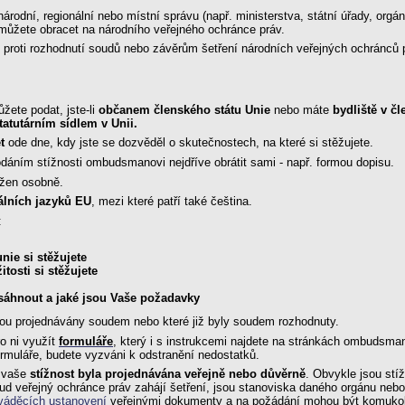
dní, regionální nebo místní správu (např. ministerstva, státní úřady, orgán
 můžete obracet na národního veřejného ochránce práv.
roti rozhodnutí soudů nebo závěrům šetření národních veřejných ochránců p
ete podat, jste-li
občanem členského státu Unie
nebo máte
bydliště v č
tatutárním sídlem v Unii.
t
ode dne, kdy jste se dozvěděl o skutečnostech, na které si stěžujete.
odáním stížnosti ombudsmanovi nejdříve obrátit sami - např. formou dopisu.
žen osobně.
iálních jazyků EU
, mezi které patří také čeština.
:
nie si stěžujete
tosti si stěžujete
osáhnout a jaké jsou Vaše požadavky
sou projednávány soudem nebo které již byly soudem rozhodnuty.
o ni využít
formuláře
, který i s instrukcemi najdete na stránkách ombudsma
ormuláře, budete vyzváni k odstranění nedostatků.
y vaše
stížnost byla projednávána veřejně nebo důvěrně
. Obvykle jsou stí
ud veřejný ochránce práv zahájí šetření, jsou stanoviska daného orgánu nebo 
váděcích ustanovení
veřejnými dokumenty a na požádání mohou být komukoli 