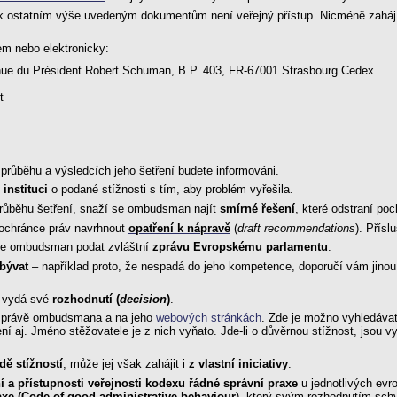
i k ostatním výše uvedeným dokumentům není veřejný přístup. Nicméně zahájí-
m nebo elektronicky:
 du Président Robert Schuman, B.P. 403, FR-67001 Strasbourg Cedex
t
průběhu a výsledcích jeho šetření budete informováni.
instituci
o podané stížnosti s tím, aby problém vyřešila.
průběhu šetření, snaží se ombudsman najít
smírné řešení
, které odstraní po
 ochránce práv navrhnout
opatření k nápravě
(
draft recommendations
). Přís
ůže ombudsman podat zvláštní
zprávu Evropskému parlamentu
.
abývat
– například proto, že nespadá do jeho kompetence, doporučí vám jinou 
, vydá své
rozhodnutí (
decision
)
.
 zprávě ombudsmana a na jeho
webových stránkách
. Zde je možno vyhledávat r
í aj. Jméno stěžovatele je z nich vyňato. Jde-li o důvěrnou stížnost, jsou vy
dě stížností
, může jej však zahájit i
z vlastní iniciativy
.
í a přístupnosti veřejnosti kodexu řádné správní praxe
u jednotlivých evr
xe (Code of good administrative behaviour
), který svým rozhodnutím sch