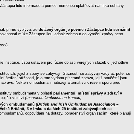
t Zástupci lidu informace a pomoc; nemohou uplatňovat námitku ochrany
pak přímo vyplývá, že
dotčený orgán je povinen Zástupce lidu seznámit
o povinnosti může Zástupce lidu jednak zahrnout do výroční zprávy nebo
)
1993
 instituce. Jsou ustaveni pro různé oblasti veřejných služeb či jednotlivé
itucích, jejichž spory se zabývají. Stížností se zabývají vždy až poté, co
í šetření stížnosti, je o tom vydána písemná zpráva, jejíž součástí jsou
ápravu. Někteří ombudsmani nabízejí alternativu k řešení sporu před
 instituty ombudsmana v oblasti
parlamentní, místní správy a zdraví v
pojišťovnictví
(Insurance Ombudsman Bureau)
.
irských ombudsmanů
(British and Irish Ombudsman Association –
ké Británii, 3 v Irsku a dalších 25 institucí zabývajících se
ci ombudsmanů, odpovídání na dotazy, poradenství organizacím, které plánují