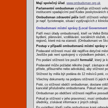
Mají společný úřad
.
www.ombudsman.org.uk
Parlamentní ombudsman
vyšetřuje stížnosti veře
institucemi spadajícími pod Kodex poskytováních 
Ombudsman zdravotní péče
šetří stížnosti veřej
je např. fyzioterapie, situací vyplývajících z klin
Ombudsmani místní správy (Local Governmen
Patří mezi úřady ombudsmanů, kteří ve Velké Britán
bydlení, plánování, vzdělávání, sociálních služeb, 
regionů, které má na starosti. (Ombudsmani ve Skots
Postup v případě ombudsmanů místní správy v 
Podavatel stížnosti musí dát nejdříve dotyčné měst
Jestliže pak není spokojený s výsledkem jednání, 
Pro podání stížnosti lze použít
formulář
, který je
Podavatel může požádat někoho (např. zástupce obč
přítele, příbuzného nebo advokáta), aby stížnost p
Stížnost by měla být podána do 12 měsíců poté, co 
Všechny dokumenty na podporu stížnosti či jejich 
Poté, co stížnost obdrží ombudsman, dostane stěžov
kancelář příslušného ombudsmana. Pokud není jasn
Ombudsman po obdržení stížnosti nejdříve posoudí, 
Pokud je stížnost v jeho pravomoci, musí ombudsman
úředníky, získávat informace z jiných zdrojů.
Po vyjádření úřadů zašle ombudsman kopii odpovědi