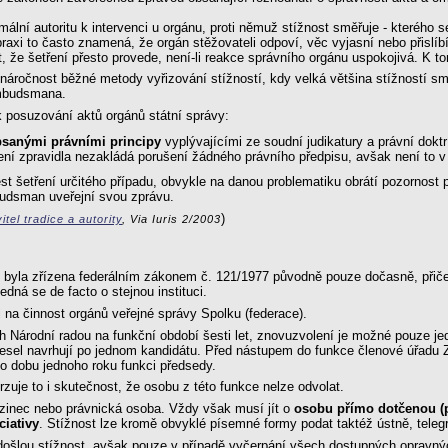
rmální autoritu k intervenci u orgánu, proti němuž stížnost směřuje - kterého 
raxi to často znamená, že orgán stěžovateli odpoví, věc vyjasní nebo přislíbí
 šetření přesto provede, není-li reakce správního orgánu uspokojivá. K t
náročnost běžné metody vyřizování stížností, kdy velká většina stížností sm
ombudsmana.
k posuzování aktů orgánů státní správy:
sanými právními principy
vyplývajícími ze soudní judikatury a právní doktr
žení zpravidla nezakládá porušení žádného právního předpisu, avšak není to 
šetření určitého případu, obvykle na danou problematiku obrátí pozornost po
budsman uveřejní svou zprávu.
)
el tradice a autority
, Via Iuris 2/2003
byla zřízena federálním zákonem č. 121/1977 původně pouze dočasně, přiče
ná se de facto o stejnou instituci.
i na činnost orgánů veřejné správy Spolku (federace).
ých Národní radou na funkční období šesti let, znovuzvolení je možné pouze j
křesel navrhují po jednom kandidátu. Před nástupem do funkce členové úřadu Zá
o dobu jednoho roku funkci předsedy.
zuje to i skutečnost, že osobu z této funkce nelze odvolat.
izinec nebo právnická osoba. Vždy však musí jít o
osobu přímo dotčenou (
ciativy
. Stížnost lze kromě obvyklé písemné formy podat taktéž ústně, tele
došlou stížnost, avšak pouze v případě vyčerpání všech dostupných opravný