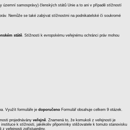
y územní samosprávy) členských států Unie a to ani v případě stížností
ráv. Nemůže se také zabývat stížnostmi na podnikatelské či soukromé
lenském státě
. Stížnosti k evropskému veřejnému ochránci práv mohou
na. Využít formuláře je
doporučeno
Formulář obsahuje celkem 9 otázek.
žnosti projednávány
veřejně
. Znamená to, že komukoli z veřejnosti je
instituce k stížnosti, jakékoliv připomínky stěžovatele k tomuto stanovisku
z veřejnosti zpřístupněny.