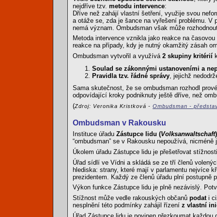
nejdříve tzv.
metodu intervence
:
Dříve než zahájí vlastní šetření, využije svou nefo
a otáže se, zda je šance na vyřešení problému. V p
nemá význam. Ombudsman však může rozhodnout, že
Metoda intervence vznikla jako reakce na časovou 
reakce na případy, kdy je nutný okamžitý zásah 
Ombudsman vytvořil a využívá
2 skupiny kritérií
Soulad se zákonnými ustanoveními a nep
Pravidla tzv. řádné správy
, jejichž nedodr
Sama skutečnost, že se ombudsman rozhodl provést 
odpovídající kroky podniknuty ještě dříve, než om
(
Zdroj: Veronika Kristková -
Ombudsman - představit
Ombudsman v Rakousku
Instituce úřadu
Zástupce lidu (
Volksanwaltschaft
)
“ombudsman” se v Rakousku nepoužívá, nicméně jed
Úkolem úřadu Zástupce lidu je přešetřovat stížnost
Úřad sídlí ve Vídni a skládá se ze tří členů volen
hlediska: strany, které mají v parlamentu nejvíce 
prezidentem. Každý ze členů úřadu plní postupně p
Výkon funkce Zástupce lidu je plně nezávislý. Potvr
Stížnost může vedle rakouských občanů
podat
i c
nesplnění této podmínky zahájil řízení
z vlastní ini
Úřad Zástupce lidu je povinen přezkoumat každou 