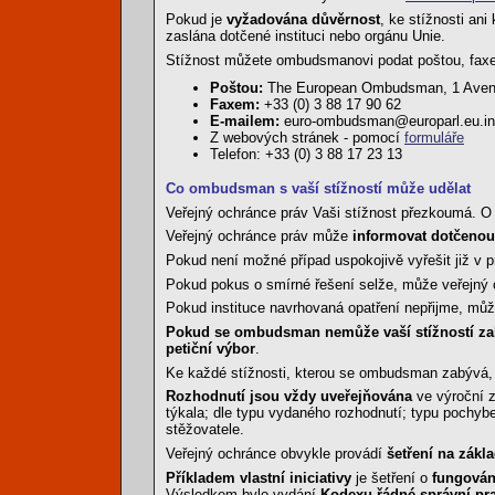
Pokud je
vyžadována důvěrnost
, ke stížnosti an
zaslána dotčené instituci nebo orgánu Unie.
Stížnost můžete ombudsmanovi podat poštou, faxe
Poštou:
The European Ombudsman, 1 Avenue
Faxem:
+33 (0) 3 88 17 90 62
E-mailem:
euro-ombudsman@europarl.eu.in
Z webových stránek - pomocí
formuláře
Telefon: +33 (0) 3 88 17 23 13
Co ombudsman s vaší stížností může udělat
Veřejný ochránce práv Vaši stížnost přezkoumá. O 
Veřejný ochránce práv může
informovat dotčenou 
Pokud není možné případ uspokojivě vyřešit již v 
Pokud pokus o smírné řešení selže, může veřejný
Pokud instituce navrhovaná opatření nepřijme, m
Pokud se ombudsman nemůže vaší stížností z
petiční výbor
.
Ke každé stížnosti, kterou se ombudsman zabývá
Rozhodnutí jsou vždy uveřejňována
ve výroční
týkala; dle typu vydaného rozhodnutí; typu pochyben
stěžovatele.
Veřejný ochránce obvykle provádí
šetření na zákla
Příkladem vlastní iniciativy
je šetření o
fungován
Výsledkem bylo vydání
Kodexu řádné správní pra