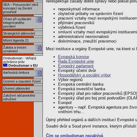
nerespektuje zásady dobré správy nebo pokud poru
SEA – Posuzování vlivů
koncepcí na životní
neposkytnutí informace
prostředí
zbytečné průtahy ve správním řízení
pracovní vztahy mezi evropskými institucem
Účast při vydávání
přijímání pracovníků
integrovaného
povolení
výběrová řízení
smluvní vztahy mezi evropskými institucem
Strategické plánování
administrativní nesrovnalosti
Místní Agenda 21
diskriminace, zneužití pravomoci
Žaloba a trestní
Mezi instituce a orgány Evropské unie, na které si l
oznámení
Evropská komise
Ombudsman - Veřejný
Rada Evropské unie
ochránce práv
Ombudsman v EU
Evropský parlament
Evropský účetní dvůr
Aarhuská úmluva
Hospodářský a sociální výbor
Výbor regionů
Územní a stavební řízení
Evropská centrální banka
Územní plánování
Evropská investiční banka
Evropský úřad pro nábor pracovníků (EPSO
Založení občanského
Evropský úřad pro boj proti podvodům (OLA
sdružení
Europol
agentury – např. Evropská agentura pro živo
vnitřním trhu...
Úplný přehled orgánů a dalších institucí Evropské u
Soudní dvůr a Soud první instance, kterým příslu
Čím se ombudsman nezabývá