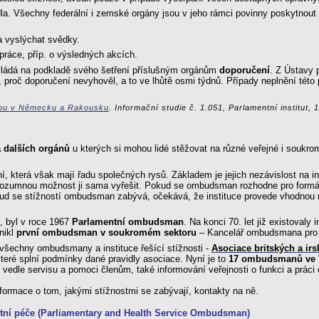
dla. Všechny federální i zemské orgány jsou v jeho rámci povinny poskytnou
 vyslýchat svědky.
práce, příp. o výsledných akcích.
dkládá na podkladě svého šetření příslušným orgánům
doporučení
. Z Ústavy 
t, proč doporučení nevyhověl, a to ve lhůtě osmi týdnů. Případy neplnění tét
ypu v Německu a Rakousku
. Informační studie č. 1.051, Parlamentní institut, 
 dalších orgánů
u kterých si mohou lidé stěžovat na různé veřejné i soukromé
která však mají řadu společných rysů. Základem je jejich nezávislost na inst
y rozumnou možnost ji sama vyřešit. Pokud se ombudsman rozhodne pro formáln
okud se stížností ombudsman zabývá, očekává, že instituce provede vhodnou n
, byl v roce 1967
Parlamentní ombudsman
. Na konci 70. let již existovaly
nikl
první ombudsman v soukromém sektoru
– Kancelář ombudsmana pro 
 všechny ombudsmany a instituce řešící stížnosti -
Asociace britských a 
které splní podmínky dané pravidly asociace. Nyní je to
17 ombudsmanů ve Vel
ří vedle servisu a pomoci členům, také informování veřejnosti o funkci a prá
formace o tom, jakými stížnostmi se zabývají, kontakty na ně.
í péče (Parliamentary and Health Service Ombudsman)