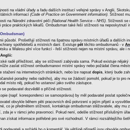
jnosti na vládní úřady a řadu dalších institucí veřejné správy v Anglii, Skots
státních informací
(Code of Practice on Government information)
. Stížnost mu
nosti na Národní zdravotní péči
(National Health Service – NHS)
. Stížnosti se
ické práce praktických lékařů. Ombudsman také řeší stížnosti na neposkytnutí i
t Ombudsman)
ii působí. Prošetřují stížnosti na špatnou správu místních úřadů a dalších in
ochrany spotřebitelů a místních daní. Existuje
pět
těchto ombudsmanů - v
An
ku a Walesu plní více funkcí - řeší stížnosti nejen na místní správu, ale i n
Anglii:
ské radě příležitost, aby se stížností zabývala sama. Pokud existuje nějaký 
může zaslat stížnost ombudsmanovi místní správy nebo požádat člena městské
 ke stažení na internetových stránkách, nebo lze napsat
dopis
, který bude za
anské poradny nebo radního), aby mu se žádostí pomohl, pokud je to pro něj 
odal místo něj, pokud ho ustanoví jako svého zástupce.
se podavatel dozvěděl o příčině stížnosti.
kopie (např. korespondenci se samosprávou) by měl podavatel poslat společně
atel obvykle během pěti pracovních dnů potvrzení o jejím přijetí a vysvětle
é, co je předmětem stížnosti, kontaktuje ombudsman stěžovatele, aby mu zál
zda je v rámci jeho pravomoci. Pokud není, odešle stížnost příslušným úřadům
 získat informace potřebné pro své rozhodnutí. V rámci rozsáhlejšího šetřen
 podavateli a požádá ho o komentář. Ve většině případů jsou obvykle ombuds