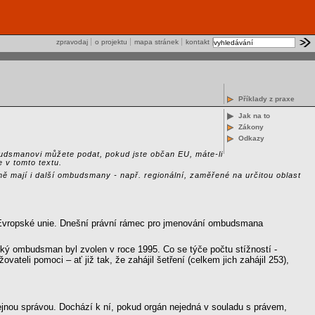
zpravodaj
o projektu
mapa stránek
kontakt
Příklady z praxe
Jak na to
Zákony
Odkazy
udsmanovi můžete podat, pokud jste občan EU, máte-li
 v tomto textu.
ě mají i další ombudsmany - např. regionální, zaměřené na určitou oblast
ů Evropské unie. Dnešní právní rámec pro jmenování ombudsmana
ý ombudsman byl zvolen v roce 1995. Co se týče počtu stížností -
eli pomoci – ať již tak, že zahájil šetření (celkem jich zahájil 253),
jnou správou. Dochází k ní, pokud orgán nejedná v souladu s právem,