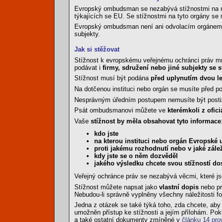
Evropský ombudsman se nezabývá stížnostmi na náro
týkajících se EU. Se stížnostmi na tyto orgány se
Evropský ombudsman není ani odvolacím orgánem p
subjekty.
Jak si stěžovat
Stížnost k evropskému veřejnému ochránci práv můž
podávat i
firmy, sdružení nebo jiné subjekty se s
Stížnost musí být podána
před uplynutím dvou le
Na dotčenou instituci nebo orgán se musíte před p
Nesprávným úředním postupem nemusíte být posti
Psát ombudsmanovi můžete ve
kterémkoli z ofic
Vaše
stížnost by měla obsahovat tyto informace
kdo jste
na kterou instituci nebo orgán Evropské u
proti jakému rozhodnutí nebo v jaké záleži
kdy jste se o něm dozvěděl
jakého výsledku chcete svou stížností d
Veřejný ochránce práv se nezabývá věcmi, které j
Stížnost můžete napsat jako
vlastní dopis
nebo pr
Nebudou-li správně vyplněny všechny náležitosti f
Jedna z otázek se také týká toho, zda chcete, ab
umožněn přístup ke stížnosti a jejím přílohám. Pok
a také ostatní dokumenty zmíněné v
článku 14 pro