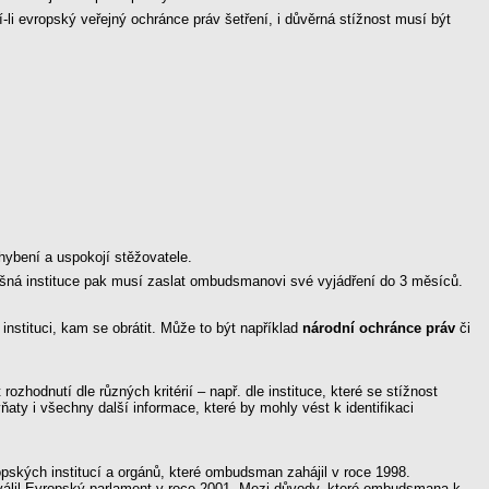
li evropský veřejný ochránce práv šetření, i důvěrná stížnost musí být
chybení a uspokojí stěžovatele.
lušná instituce pak musí zaslat ombudsmanovi své vyjádření do 3 měsíců.
instituci, kam se obrátit. Může to být například
národní ochránce práv
či
ozhodnutí dle různých kritérií – např. dle instituce, které se stížnost
ňaty i všechny další informace, které by mohly vést k identifikaci
opských institucí a orgánů, které ombudsman zahájil v roce 1998.
válil Evropský parlament v roce 2001. Mezi důvody, které ombudsmana k