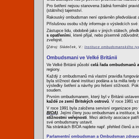
Pro šetření nejsou stanovena žádná formální pravi
(státního) tajemství.
Rakouský ombudsman není oprávněn předvolávat a
Příslušnou osobu vždy informuje o výsledcích své 
Zástupce lidu, obdobně jako v jiných státech, pře
s opatřeními
, které přijal, nebo písemně zdůvodni
zveřejnit.
(
Zdroj: Sládeček, V.:
Instituce ombudsmanského t
Ombudsmani ve Velké Británii
Ve Velké Británii působí
celá řada ombudsmanů a
regiony.
Každý z ombudsmanů má vlastní pravidla fungování, 
byla stížnost dané instituci podána a ta měla ted
výsledky šetření a návrhy pro řešení stížnosti. P
soudem.
Prvním ombudsmanem, který byl v Británii ustaven
každé ze zemí Britských ostrovů
. V roce 1981 vz
V roce 1991 byla založena servisní organizace pro
BIOA)
. Jejími členy jsou ombudsmani a instituce, 
stížnostmi veřejnosti
. Mezi aktivity asociace pat
své ombudsmany ustavit.
Na stránkách BIOA najdete např. přehled členů a in
Parlamentní ombudsman a Ombudsman zdravotn