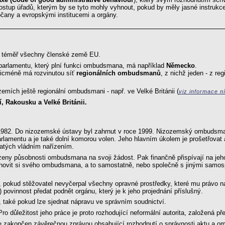
 postup úřadů, kterým by se tyto mohly vyhnout, pokud by měly jasné instruk
čany a evropskými institucemi a orgány.
jí téměř všechny členské země EU.
 parlamentu, který plní funkci ombudsmana, má například
Německo
.
 nicméně má rozvinutou síť
regionálních ombudsmanů
, z nichž jeden - z re
mích ještě regionální ombudsmani - např. ve Velké Británii (
viz informace n
 Rakousku a Velké Británii.
 1982. Do nizozemské ústavy byl zahrnut v roce 1999. Nizozemský ombudsman
parlamentu a je také dolní komorou volen. Jeho hlavním úkolem je prošetřo
ňatých vládním nařízením.
y působnosti ombudsmana na svoji žádost. Pak finančně přispívají na jeho či
novit si svého ombudsmana, a to samostatně, nebo společně s jinými sam
 pokud stěžovatel nevyčerpal všechny opravné prostředky, které mu právo n
ovinnost předat podnět orgánu, který je k jeho projednání příslušný.
 také pokud lze sjednat nápravu ve správním soudnictví.
důležitost jeho práce je proto rozhodující neformální autorita, založená pře
 je zakončen závěrečnou zprávou obsahující rozhodnutí o správnosti aktu 