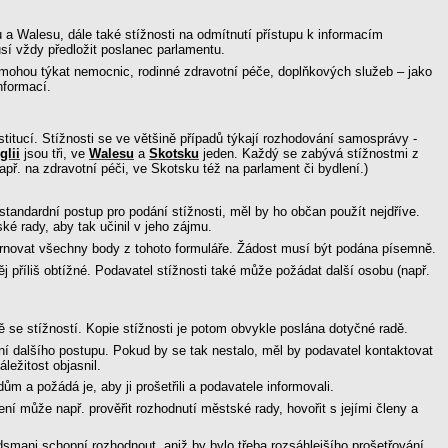
ku a Walesu, dále také stížnosti na odmítnutí přístupu k informacím
sí vždy předložit poslanec parlamentu.
 mohou týkat nemocnic, rodinné zdravotní péče, doplňkových služeb – jako
nformací.
stitucí. Stížnosti se ve většině případů týkají rozhodování samosprávy -
glii
jsou tři, ve
Walesu
a
Skotsku
jeden. Každý se zabývá stížnostmi z
apř. na zdravotní péči, ve Skotsku též na parlament či bydlení.)
standardní postup pro podání stížnosti, měl by ho občan použít nejdříve.
 rady, aby tak učinil v jeho zájmu.
hrnovat všechny body z tohoto formuláře. Žádost musí být podána písemně.
příliš obtížné. Podavatel stížnosti také může požádat další osobu (např.
 se stížností. Kopie stížnosti je potom obvykle poslána dotyčné radě.
ní dalšího postupu. Pokud by se tak nestalo, měl by podavatel kontaktovat
ežitost objasnil.
 a požádá je, aby ji prošetřili a podavatele informovali.
í může např. prověřit rozhodnutí městské rady, hovořit s jejími členy a
mani schopní rozhodnout, aniž by bylo třeba rozsáhlejšího prošetřování