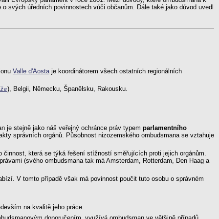
ce o svých úředních povinnostech vůči občanům. Dále také jako důvod uvedl
gionu
Valle d'Aosta
je koordinátorem všech ostatních regionálních
), Belgii, Německu, Španělsku, Rakousku.
íže
 je stejně jako náš veřejný ochránce práv typem
parlamentního
vat akty správních orgánů. Působnost nizozemského ombudsmana se vztahuje
nnost, která se týká řešení stížností směřujících proti jejich orgánům.
osprávami (svého ombudsmana tak má Amsterdam, Rotterdam, Den Haag a
abízí. V tomto případě však má povinnost poučit tuto osobu o správném
devším na kvalitě jeho práce.
a ombudsmanovým doporučením, využívá ombudsman ve většině případů