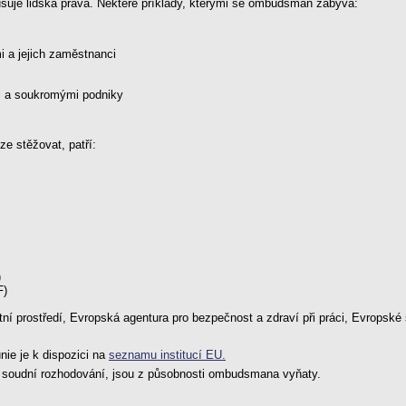
šuje lidská práva. Některé příklady, kterými se ombudsman zabývá:
i a jejich zaměstnanci
i a soukromými podniky
ze stěžovat, patří:
)
F)
tní prostředí, Evropská agentura pro bezpečnost a zdraví při práci, Evropské
nie je k dispozici na
seznamu institucí EU.
ší soudní rozhodování, jsou z působnosti ombudsmana vyňaty.