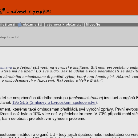
tojí to za to!
dsmana
pro řešení stížností na evropské instituce. Stížnost evropskému omb
, která má na území EU své sídlo. Jak to udělat a více podrobností se dozvíte
 národního ombudsmana či petiční výbor, který tuto funcki plní. Některé zem
te o ombudsmanech v Nizozemí, Rakousku a Velké Británii.
ající se nesprávného úředního postupu (
maladministration
) institucí a orgán
 článek
195 SES (Smlouvy o Evropském společenství)
.
ament, kterému také ombudsman předkládá své výroční zprávy. První evropsk
ností což bylo o 10% více než v předchozím roce. V 70% případů mohl stěžovat
, kam se obrátit pro efektivní vyřešení problému.
stupem institucí a orgánů EU - tedy jejich špatnou nebo nedostatečnou veře