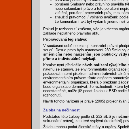
porušení Smlouvy nebo právního pravidla týka
nebo sekundární právo a toto porušení nepře
zjištění, porušení procesních práv, mezináro
zneužití pravomoci / volného uvážení: podle
že komunitární akt byl vydán k jinému než 
Pokud je rozhodnutí zrušeno, věc je vrácena orgán
základě neplatného právního aktu.
Připravovaná legislativa:
V současné době neexistují konkrétní právní předpi
soudů. Dosud proto bylo ustanovení 230 Smlouvy 
směrnicím nebo nařízením jsou prakticky vždy 
přímo a individuálně netýkají.
Komise nyní předložila
návrh nařízení týkajícího
návrhu se stanoví, že environmentální organizace (
požadovat interní přezkum administrativních aktů
environmentálním právem tímto orgánem samotným.
environmentální organizaci, která o přezkum žádost
bude organizace domnívat, že rozhodnutí, které byl
nedostatečné, může již podat žalobu k ESD podle 
rozhodnutí.
Návrh tohoto nařízení je právě (2005) projednáván
Žaloba na nečinnost
Podstatou této žaloby podle čl. 232 SES je
nečinn
sekundární právo), ze které vyplývá (konkrétní) po
Žalobu mohou podat členské státy a orgány Společe