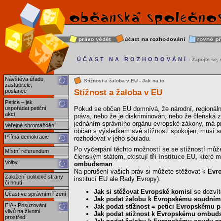
ÚČAST NA ROZHODOVÁNÍ
- Zapojte se, s
Návštěva úřadu,
Stížnost a žaloba v EU - Jak na to
zastupitele,
Stížnost a žaloba v EU
poslance
Petice – jak
uspořádat petiční
Pokud se občan EU domnívá, že národní, regionální
akci
práva, nebo že je diskriminován, nebo že člensk
jednáním správního orgánu evropské zákony, má prá
Veřejné shromáždění
občan s výsledkem své stížnosti spokojen, musí se 
Přímá demokracie
rozhodovat v jeho souladu.
Po vyčerpání těchto možností se se stížností může
Místní referendum
členským státem, existují
tři instituce EU
, které 
Volby
ombudsman
.
Na porušení vašich práv si můžete stěžovat k
Evr
Založení politické strany
institucí EU ale Rady Evropy).
či hnutí
Jak si stěžovat Evropské komisi
se dozví
Účast ve správním řízení
Jak podat žalobu k Evropskému soudním
EIA - Posuzování
Jak podat stížnost = petici Evropskému 
vlivů na životní
Jak podat stížnost k Evropskému ombu
prostředí