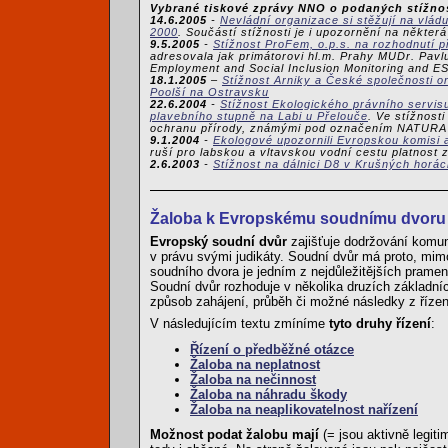
Vybrané tiskové zprávy NNO o podaných stížno
14.6.2005
-
Nevládní organizace si stěžují na vl
2000
. Součástí stížnosti je i upozornění na někter
9.5.2005
-
Stížnost ProFem, o.p.s. na rozhodnutí p
adresovala jak primátorovi hl.m. Prahy MUDr. Pavlu
Employment and Social Inclusion Monitoring and ESF
18.1.2005
–
Stížnost Arniky a České společnosti o
Poolší na Ostravsku
22.6.2004
-
Stížnost Ekologického právního servis
plavebního stupně na Labi u Přelouče
. Ve stížnost
ochranu přírody, známými pod označením NATURA
9.1.2004
-
Ekologové upozornili Evropskou komisi a
ruší pro labskou a vltavskou vodní cestu platnost 
2.6.2003
-
Stížnost na dálnici D8 v Krušných horác
Žaloba k Evropskému soudnímu dvoru 
Evropský soudní dvůr
zajišťuje dodržování komun
v právu svými judikáty. Soudní dvůr má proto, mimo
soudního dvora je jedním z nejdůležitějších pramenů
Soudní dvůr rozhoduje v několika druzích základních 
způsob zahájení, průběh či možné následky z řízení
V následujícím textu zmíníme
tyto druhy řízení
:
Řízení o předběžné otázce
Žaloba na neplatnost
Žaloba na nečinnost
Žaloba na náhradu škody
Žaloba na neaplikovatelnost nařízení
Možnost podat žalobu mají
(= jsou aktivně legit