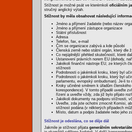
Stížnost je možné psát ve kterémkoli
oficiálním j
stručný anglický výtah.
Stížnost by měla obsahovat následující informa
Jméno a příjmení žadatele (nebo název orga
Jméno a příjmení zástupce organizace
Státní příslušnost
Adresa
Telefon, fax, e-mail
Čím se organizace zabývá a kde působí
Členská země nebo státní orgán, který dle ž
Co nejúplnější přehled skutečností, které da
Ustanovení právních norem EU (dohody, naří
Jakékoli finanční nástroje EU, ze kterých č
stížnosti
Podrobnosti o jakémkoli kroku, který byl uč
Podrobnosti o jakémkoli kroku, který byl u
parlamentu, evropský ombudsman). Je-li to mo
Kroky učiněné směrem k úřadům členského stát
korespondence). V tomto případě uveďte zvláš
řízení a uveďte vždy, zda již bylo přijato roz
Jakékoli dokumenty na podporu stížnosti, vč
Uveďte, zda jste ochotni zmocnit Komisi, ab
stížnost podána (v některých případech může 
Místo, datum a podpis žadatele nebo jeho z
Stížnost je odeslána, co se děje dál
Jakmile je stížnost přijata
generálním sekretariá
je okamžitě sděleno žadateli. V další korespondenci