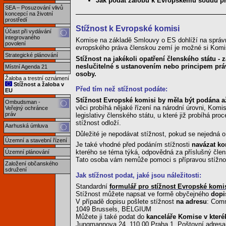
Jak podat žalobu k Evropskému soudu pr
SEA – Posuzování vlivů
koncepcí na životní
prostředí
Stížnost k Evropské komisi
Účast při vydávání
integrovaného
Komise na základě Smlouvy o ES dohlíží na správn
povolení
evropského práva členskou zemí je možné si Komis
Strategické plánování
Stížnost na jakékoli opatření členského státu -
neslučitelné s ustanovením nebo principem prá
Místní Agenda 21
osoby.
Žaloba a trestní oznámení
Stížnost a žaloba v
Před tím než stížnost podáte:
EU
Stížnost Evropské komisi by měla být podána až
Ombudsman -
věci probíhá nějaké řízení na národní úrovni, Komi
Veřejný ochránce
práv
legislativy členského státu, u které již probíhá p
stížnost odloží.
Aarhuská úmluva
Důležité je nepodávat stížnost, pokud se nejedná 
Územní a stavební řízení
Je také vhodné před podáním stížnosti
navázat ko
kterého se téma týká, odpovědná za příslušný čle
Územní plánování
Tato osoba vám nemůže pomoci s přípravou stížnost
Založení občanského
sdružení
Jak stížnost podat, jaké jsou náležitosti:
Standardní
formulář pro stížnost Evropské komi
Stížnost můžete napsat ve formě obyčejného
dopi
V případě dopisu pošlete stížnost
na adresu
: Comm
1049 Brussels, BELGIUM
Můžete ji také podat do
kanceláře Komise v které
Jungmannova 24, 110 00 Praha 1. Poštovní adresa 