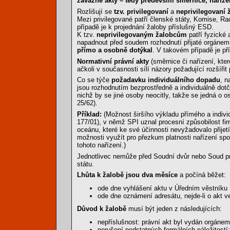
závazné akty – tedy především směrnice, naříze
Rozlišují se
tzv. privilegovaní
a
neprivilegovaní 
Mezi privilegované patří členské státy, Komise, R
případě je k projednání žaloby příslušný ESD.
K tzv.
neprivilegovaným žalobcům
patří fyzické 
napadnout před soudem rozhodnutí přijaté orgánem 
přímo a osobně dotýkal
. V takovém případě je př
Normativní právní akty
(směrnice či nařízení, kte
ačkoli v současnosti sílí názory požadující rozšířit
Co se týče
požadavku individuálního dopadu
, n
jsou rozhodnutím bezprostředně a individuálně dotče
nichž by se jiné osoby neocitly, takže se jedná o 
25/62).
Příklad:
(Možnost širšího výkladu přímého a indiv
177/01), v němž SPI uznal procesní způsobilost fi
oceánu, které ke své účinnosti nevyžadovalo přijet
možnosti využít pro přezkum platnosti nařízení s
tohoto nařízení.)
Jednotlivec nemůže před Soudní dvůr nebo Soud prv
státu.
Lhůta k žalobě jsou dva měsíce
a počíná běžet:
ode dne vyhlášení aktu v Úředním věstníku
ode dne oznámení adresátu, nejde-li o akt 
Důvod k žalobě
musí být jeden z následujících:
nepříslušnost: právní akt byl vydán orgánem
porušení podstatných formálních náležitostí