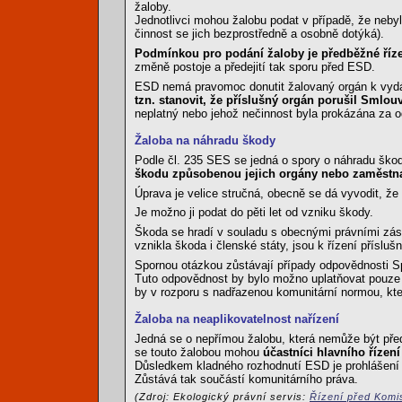
žaloby.
Jednotlivci mohou žalobu podat v případě, že nebyl
činnost se jich bezprostředně a osobně dotýká).
Podmínkou pro podání žaloby je předběžné říz
změně postoje a předejití tak sporu před ESD.
ESD nemá pravomoc donutit žalovaný orgán k vydán
tzn. stanovit, že příslušný orgán porušil Smlou
neplatný nebo jehož nečinnost byla prokázána za o
Žaloba na náhradu škody
Podle čl. 235 SES se jedná o spory o náhradu ško
škodu způsobenou jejich orgány nebo zaměstnan
Úprava je velice stručná, obecně se dá vyvodit, že
Je možno ji podat do pěti let od vzniku škody.
Škoda se hradí v souladu s obecnými právními zása
vznikla škoda i členské státy, jsou k řízení příslušn
Spornou otázkou zůstávají případy odpovědnosti Spo
Tuto odpovědnost by bylo možno uplatňovat pouze v 
by v rozporu s nadřazenou komunitární normou, kte
Žaloba na neaplikovatelnost nařízení
Jedná se o nepřímou žalobu, která nemůže být před
se touto žalobou mohou
účastníci hlavního řízen
Důsledkem kladného rozhodnutí ESD je prohlášení d
Zůstává tak součástí komunitárního práva.
(Zdroj: Ekologický právní servis:
Řízení před Komi