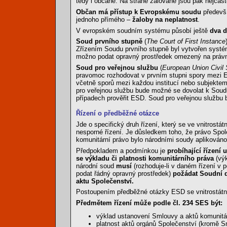
tedy i občané. Na straně žalované jsou pak nejčast
Občan má přístup k Evropskému soudu
předevší
jednoho přímého –
žaloby na neplatnost
.
V evropském soudním systému působí ještě
dva d
Soud prvního stupně
(
The Court of First Instance
Zřízením Soudu prvního stupně byl vytvořen syst
možno podat opravný prostředek omezený na právn
Soud pro veřejnou službu
(
European Union Civil 
pravomoc rozhodovat v prvním stupni spory mezi 
včetně sporů mezi každou institucí nebo subjektem
pro veřejnou službu bude možné se dovolat k Sou
případech prověřit ESD. Soud pro veřejnou službu 
Řízení o předběžné otázce
Jde o specifický druh řízení, který se ve vnitrost
nesporné řízení. Je důsledkem toho, že právo Společ
komunitární právo bylo národními soudy apliková
Předpokladem a podmínkou je
probíhající řízení 
se výkladu či platnosti komunitárního práva
(výk
národní soud
musí
(rozhoduje-li v daném řízení v 
podat řádný opravný prostředek)
požádat Soudní d
aktu Společenství.
Postoupením předběžné otázky ESD se vnitrostátní 
Předmětem řízení může podle čl. 234 SES být:
výklad ustanovení Smlouvy a aktů komunitár
platnost aktů orgánů Společenství (kromě S