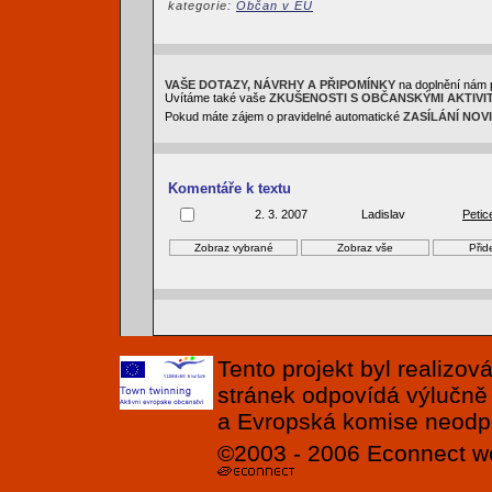
kategorie:
Občan v EU
VAŠE DOTAZY, NÁVRHY A PŘIPOMÍNKY
na doplnění nám 
Uvítáme také vaše
ZKUŠENOSTI S OBČANSKÝMI AKTIVI
Pokud máte zájem o pravidelné automatické
ZASÍLÁNÍ NOV
Komentáře k textu
2. 3. 2007
Ladislav
Petic
Tento projekt byl realizo
stránek odpovídá výlučně
a Evropská komise neodpov
©2003 - 2006
Econnect
w