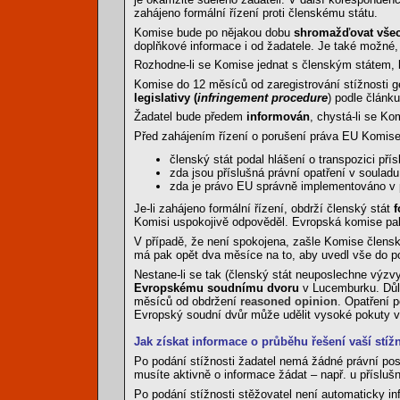
zahájeno formální řízení proti členskému státu.
Komise bude po nějakou dobu
shromažďovat všec
doplňkové informace i od žadatele. Je také možné,
Rozhodne-li se Komise jednat s členským státem,
Komise do 12 měsíců od zaregistrování stížnosti g
legislativy (
infringement procedure
) podle článk
Žadatel bude předem
informován
, chystá-li se Ko
Před zahájením řízení o porušení práva EU Komis
členský stát podal hlášení o transpozici př
zda jsou příslušná právní opatření v soula
zda je právo EU správně implementováno v 
Je-li zahájeno formální řízení, obdrží členský stát
f
Komisi uspokojivě odpověděl. Evropská komise pa
V případě, že není spokojena, zašle Komise člens
má pak opět dva měsíce na to, aby uvedl vše do p
Nestane-li se tak (členský stát neuposlechne výz
Evropskému soudnímu dvoru
v Lucemburku. Důle
měsíců od obdržení
reasoned opinion
. Opatření 
Evropský soudní dvůr může udělit vysoké pokuty v
Jak získat informace o průběhu řešení vaší stížn
Po podání stížnosti žadatel nemá žádné právní post
musíte aktivně o informace žádat – např. u přísluš
Po podání stížnosti stěžovatel není automaticky i