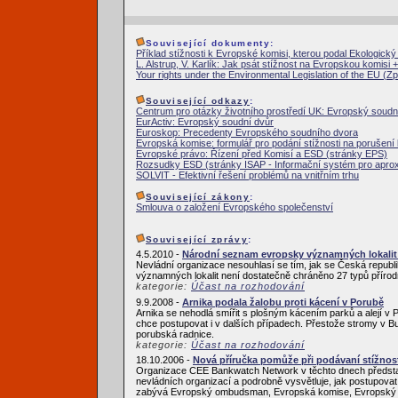
Související dokumenty:
Příklad stížnosti k Evropské komisi, kterou podal Ekologický 
L. Alstrup, V. Karlík: Jak psát stížnost na Evropskou komisi
Your rights under the Environmental Legislation of the EU 
Související odkazy
:
Centrum pro otázky životního prostředí UK: Evropský soudn
EurActiv: Evropský soudní dvůr
Euroskop: Precedenty Evropského soudního dvora
Evropská komise: formulář pro podání stížnosti na porušení
Evropské právo: Řízení před Komisí a ESD (stránky EPS)
Rozsudky ESD (stránky ISAP - Informační systém pro aprox
SOLVIT - Efektivní řešení problémů na vnitřním trhu
Související zákony
:
Smlouva o založení Evropského společenství
Související zprávy
:
4.5.2010 -
Národní seznam evropsky významných lokalit
Nevládní organizace nesouhlasí se tím, jak se Česká republ
významných lokalit není dostatečně chráněno 27 typů přírod
kategorie:
Účast na rozhodování
9.9.2008 -
Arnika podala žalobu proti kácení v Porubě
Arnika se nehodlá smířit s plošným kácením parků a alejí v
chce postupovat i v dalších případech. Přestože stromy v Bu
porubská radnice.
kategorie:
Účast na rozhodování
18.10.2006 -
Nová příručka pomůže při podávaní stížnos
Organizace CEE Bankwatch Network v těchto dnech představi
nevládních organizací a podrobně vysvětluje, jak postupova
zabývá Evropský ombudsman, Evropská komise, Evropský so