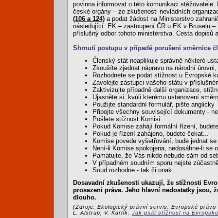
povinna informovat o této komunikaci stěžovatele.
české orgány – ze zkušenosti nevládních organizací
(106 a 124)
a podat žádost na Ministerstvo zahranič
následující: EK – zastoupení ČR u EK v Bruselu – M
příslušný odbor tohoto ministerstva. Cesta dopisů 
Shrnutí postupu v případě porušení směrnice 
Členský stát neaplikuje správně některé us
Zkoušíte zjednat nápravu na národní úrovni,
Rozhodnete se podat stížnost u Evropské 
Zavolejte zástupci vašeho státu v příslušné
Zaktivizujte případně další organizace, stíž
Ujasněte si, kvůli kterému ustanovení směrn
Použijte standardní formulář, pište anglicky
Připojte všechny související dokumenty - n
Pošlete stížnost Komisi
Pokud Komise zahájí formální řízení, budete
Pokud je řízení zahájeno, budete čekat...
Komise povede vyšetřování, bude jednat se 
Není-li Komise spokojena, nedosáhne-li se 
Pamatujte, že Vás nikdo nebude sám od seb
V případném soudním sporu nejste zúčastně
Soud rozhodne - tak či onak.
Dosavadní zkušenosti ukazují, že stížnosti Evr
prosazení práva. Jeho hlavní nedostatky jsou, ž
dlouho.
(Zdroje: Ekologický právní servis: Evropské právo
L. Alstrup, V. Karlík:
Jak psát stížnost na Evropsk