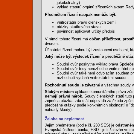
jakékoli akty)
výklad statutů orgánů zřízených aktem Rady, 
Předmětem řízení naopak nemůže být:
vnitrostátní právo členských zemí
otázky skutkového stavu
povinnost aplikovat určitý předpis
V rámci tohoto řízení má
občan příležitost, pros
dvorem.
Účastníci řízení mohou být zastoupeni osobami, kt
Jaký může být výsledek řízení o předběžné otáz
Soudní dvůr poskytne výklad práva Společe
Soudní dvůr tedy nerozhodne vnitrostátní sp
Soudní dvůr také není odvolacím soudem pr
rozhodnutí vydaná vnitrostátními soudci.
Rozhodnutí soudu je závazné
a všechny soudy vše
Slabým místem
aplikace komunitárního práva zůst
nemají právní nárok
. Soudy členských států tuto 
zejména otázka, zda stát odpovídá za škodu způsob
předběžné otázky podle konkrétních okolností o "d
náhrady škody).
Žaloba na neplatnost
Jejím předmětem (podle čl. 230 SES) je
odstraněn
Evropská ústřední banka; ESD - je-li žalován ve 