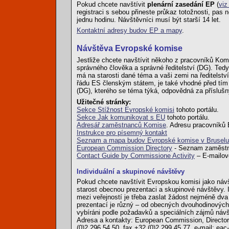
Pokud chcete navštívit
plenární zasedání EP
(
viz
registraci s sebou přineste průkaz totožnosti, pa
jednu hodinu. Návštěvníci musí být starší 14 let.
Kontaktní adresy budov EP a mapy
.
Návštěva Evropské komise
Jestliže chcete navštívit někoho z pracovníků Komi
správného člověka a správné ředitelství (DG). Tedy
má na starosti dané téma a vaši zemi na ředitelství
řádu ES členským státem, je také vhodné před tím n
(DG), kterého se téma týká, odpovědná za příslušn
Užitečné stránky:
Sekce Stížnost Evropské komisi
tohoto portálu.
Sekce Jak komunikovat s EU
tohoto portálu.
Adresář zaměstnanců Komise
. Adresu pracovníků 
Instrukce pro písemný kontakt
Seznam a mapa budov Evropské komise v Bruselu
European Commission Directory
- Seznam zaměstna
Contact Guide by Commissione Activity
– E-mailové
Individuální a skupinové návštěvy
Pokud chcete navštívit Evropskou komisi jako návšt
starost obecnou prezentaci a skupinové návštěvy.
mezi veřejností je třeba zaslat žádost nejméně dv
prezentací je různý – od obecných dvouhodinových
vybíráni podle požadavků a speciálních zájmů náv
Adresa a kontakty: European Commission, Directora
(0)2 296 54 50, fax +32 (0)2 299 45 77, e-mail: ea