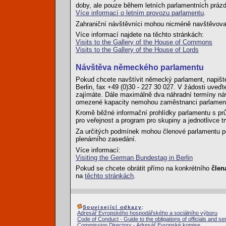
doby, ale pouze během letních parlamentních prázdn
Více informací o letním provozu parlamentu
.
Zahraniční návštěvníci mohou nicméně navštěvova
Více informací najdete na těchto stránkách:
Visits to the Gallery of the House of Commons
Visits to the Gallery of the House of Lords
Návštěva německého parlamentu
Pokud chcete navštívit německý parlament, napište
Berlin, fax +49 (0)30 - 227 30 027. V žádosti uveďt
zajímáte. Dále maximálně dva náhradní termíny náv
omezené kapacity nemohou zaměstnanci parlame
Kromě běžné informační prohlídky parlamentu s pr
pro veřejnost a program pro skupiny a jednotlivce t
Za určitých podmínek mohou členové parlamentu po
plenárního zasedání.
Více informací:
Visiting the German Bundestag in Berlin
Pokud se chcete obrátit přímo na konkrétního
člen
na
těchto stránkách
.
Související odkazy
:
Adresář Evropského hospodářského a sociálního výboru
Code of Conduct - Guide to the obligations of officials and se
Commission Directory - Adresář Evropské komise