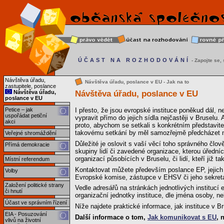
ÚČAST NA ROZHODOVÁNÍ
- Zapojte se, s
Návštěva úřadu,
Návštěva úřadu, poslance v EU - Jak na to
zastupitele, poslance
Návštěva úřadu, poslance v EU
Návštěva úřadu,
poslance v EU
Petice – jak
I přesto, že jsou evropské instituce poněkud dál, 
uspořádat petiční
vypravit přímo do jejich sídla nejčastěji v Bruselu. 
akci
proto, abychom se setkali s konkrétním představite
takovému setkání by měl samozřejmě předcházet něj
Veřejné shromáždění
Důležité je oslovit s vaší věcí toho správného člo
Přímá demokracie
skupiny lidí či zavedené organizace, kterou úřední
organizací působících v Bruselu, či lidí, kteří již t
Místní referendum
Kontaktovat můžete především poslance EP, jejich 
Volby
Evropské komise, zástupce v EHSV či jeho sekreta
Založení politické strany
Vedle adresářů na stránkách jednotlivých institucí 
či hnutí
organizační jednotky instituce, dle jména osoby, n
Účast ve správním řízení
Níže najdete praktické informace, jak instituce v Br
EIA - Posuzování
Další informace o tom,
Jak komunikovat s EU
, 
vlivů na životní