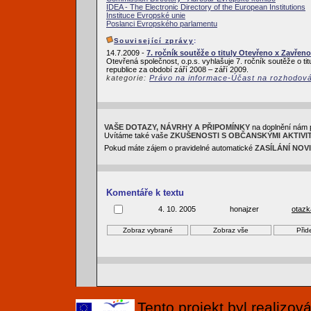
IDEA - The Electronic Directory of the European Institutions
Instituce Evropské unie
Poslanci Evropského parlamentu
Související zprávy
:
14.7.2009 -
7. ročník soutěže o tituly Otevřeno x Zavřeno
Otevřená společnost, o.p.s. vyhlašuje 7. ročník soutěže o ti
republice za období září 2008 – září 2009.
kategorie:
Právo na informace-Účast na rozhodov
VAŠE DOTAZY, NÁVRHY A PŘIPOMÍNKY
na doplnění nám 
Uvítáme také vaše
ZKUŠENOSTI S OBČANSKÝMI AKTIVI
Pokud máte zájem o pravidelné automatické
ZASÍLÁNÍ NOV
Komentáře k textu
4. 10. 2005
honajzer
otazk
Tento projekt byl realizo