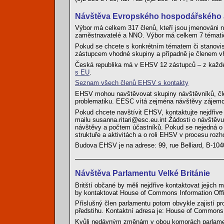
Návštěva Evropského hospodářského a
Výbor má celkem 317 členů, kteří jsou jmenováni n
zaměstnavatelé a NNO. Výbor má celkem 7 tématic
Pokud se chcete s konkrétním tématem či stanovisk
zástupcem vhodné skupiny a případně je členem v
Česká republika má v EHSV 12 zástupců – z každé
s EU
.
Seznam všech členů EHSV s kontakty
EHSV mohou navštěvovat skupiny návštěvníků, člen
problematiku. EESC vítá zejména návštěvy zájemc
Pokud chcete navštívit EHSV, kontaktujte nejdříve 
mailu susanna.ritari@esc.eu.int Žádosti o návštěvu
návštěvy a počtem účastníků. Pokud se nejedná o
struktuře a aktivitách a o roli EHSV v procesu roz
Budova EHSV je na adrese: 99, rue Belliard, B-10
Návštěva Parlamentu Velké Británie
Britští občané by měli nejdříve kontaktovat jejich 
by kontaktovat House of Commons Information Off
Příslušný člen parlamentu potom obvykle zajistí pro
předstihu. Kontaktní adresa je: House of Common
Kvůli nedávným změnám v obou komorách parlamen