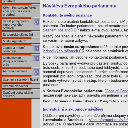
prostředí
Návštěva Evropského parlamentu
SEA – Posuzování vlivů
koncepcí na životní
prostředí
Kontaktujte svého poslance
Pokud chcete osobně kontaktovat poslance v EP, je
Účast při vydávání
integrovaného
asistenta. Do budov parlamentu, pokud nemáte prop
povolení
Seznam poslanců EP
nabízí e-mailovou adresu, fa
Strategické plánování
Každý poslanec je členem některého parlamentního 
se vaším tématem zabývá.
Místní Agenda 21
Kontaktovat
české europoslance
můžete také pros
Žaloba a trestní
jednotlivých městech ČR
naleznete na stránkách e
oznámení
Více informací, jak osobně kontaktovat poslance 
Ombudsman -
Veřejný ochránce
Evropský parlament vydává pro častější přístup d
práv
tisíc osob, z nichž je podstatná část lobbyistů, a
Aarhuská úmluva
nutnosti doprovodu poslancem či jiným zaměstnanc
propustek pro jednu organizaci (dosud to bylo 6).
Územní a stavební řízení
ně bude vytvořen zvláštní vstup, kterým budou moci
poslance.
Územní plánování
V
Kodexu Evropského parlamentu
(
Code of Condu
Založení občanského
možné najít také základní pravidla pro jednání s vě
sdružení
Více informací o komunikaci s EP najdete v sek
Individuální a skupinové návštěvy
Oddělení pro návštěvy a semináře přijímá skupiny
Lucemburku a Štrasburku -
Více informací o návšt
jednotlivce. O návštěvu a další informace lze pož