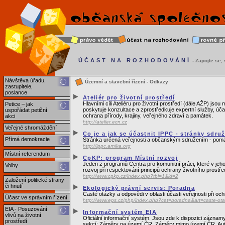
ÚČAST NA ROZHODOVÁNÍ
- Zapojte se, s
Návštěva úřadu,
Územní a stavební řízení - Odkazy
zastupitele,
poslance
Ateliér pro životní prostředí
Hlavními cíli Ateliéru pro životní prostředí (dále AŽP) js
Petice – jak
poskytuje konzultace a zprostředkuje expertní služby, úč
uspořádat petiční
ochrana přírody, krajiny, veřejného zdraví a památek.
akci
http://atelier.ecn.cz
Veřejné shromáždění
Co je a jak se účastnit IPPC - stránky sdru
Přímá demokracie
Stránka určená veřejnosti a občanským sdružením - pomá
http://ippc.arnika.org
Místní referendum
CpKP: program Místní rozvoj
Jeden z programů Centra pro komunitní práci, které v jeh
Volby
rozvoj při respektování principů ochrany životního prostře
http://www.cpkp.cz/index.php?tbl=1&id=2
Založení politické strany
či hnutí
Ekologický právní servis: Poradna
Časté otázky a odpovědi v oblasti účasti veřejnosti při o
Účast ve správním řízení
http://www.eps.cz/php/index.php?cat=poradna&art=caste-ot
EIA - Posuzování
Informační systém EIA
vlivů na životní
Oficiální informační systém. Jsou zde k dispozici záznam
prostředí
sekcí: Záměry na území ČR, Záměry mimo území ČR, Autor