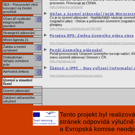
procesem. Provozuje jej CENIA.
SEA – Posuzování vlivů
http://www.ceu.cz/eia/is/
koncepcí na životní
prostředí
Občan a územní plánování (leták Ministerst
Co je to územní plánování - Nejdůležitější nástroje územ
Účast při vydávání
(regulační plán) - Občan a pořizování územních (regulační
integrovaného
předpisy
povolení
http://www.uur.cz/default.asp?ID=987
Strategické plánování
Poradna EPS: Změna územního plánu obce
Místní Agenda 21
http://www.eps.cz/php/index.php?cat=poradna&art=13-zmen
Žaloba a trestní
Portál územního plánování
oznámení
Portál provozovaný Ústavem územního rozvoje nabízí: tří
Ombudsman -
stavu územně plánovací činnosti v ČR.
Veřejný ochránce
http://portal.uur.cz/
práv
Žádosti o IPPC - Stav vyřízení (informační
Aarhuská úmluva
http://www.env.cz/ippc/requests-status
Územní a stavební
řízení
Územní plánování
Založení občanského
sdružení
Tento projekt byl realizo
stránek odpovídá výlučně
a Evropská komise neodpov