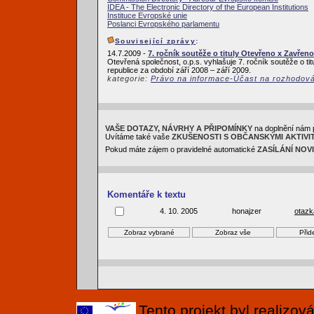
IDEA - The Electronic Directory of the European Institutions
Instituce Evropské unie
Poslanci Evropského parlamentu
Související zprávy
:
14.7.2009 -
7. ročník soutěže o tituly Otevřeno x Zavřeno
Otevřená společnost, o.p.s. vyhlašuje 7. ročník soutěže o ti
republice za období září 2008 – září 2009.
kategorie:
Právo na informace-Účast na rozhodov
VAŠE DOTAZY, NÁVRHY A PŘIPOMÍNKY
na doplnění nám 
Uvítáme také vaše
ZKUŠENOSTI S OBČANSKÝMI AKTIVI
Pokud máte zájem o pravidelné automatické
ZASÍLÁNÍ NOV
Komentáře k textu
4. 10. 2005
honajzer
otazk
Tento projekt byl realizo