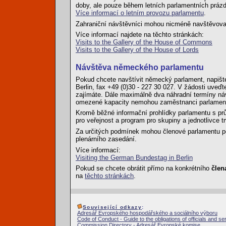
doby, ale pouze během letních parlamentních prázdn
Více informací o letním provozu parlamentu
.
Zahraniční návštěvníci mohou nicméně navštěvova
Více informací najdete na těchto stránkách:
Visits to the Gallery of the House of Commons
Visits to the Gallery of the House of Lords
Návštěva německého parlamentu
Pokud chcete navštívit německý parlament, napište
Berlin, fax +49 (0)30 - 227 30 027. V žádosti uveďt
zajímáte. Dále maximálně dva náhradní termíny náv
omezené kapacity nemohou zaměstnanci parlame
Kromě běžné informační prohlídky parlamentu s pr
pro veřejnost a program pro skupiny a jednotlivce t
Za určitých podmínek mohou členové parlamentu po
plenárního zasedání.
Více informací:
Visiting the German Bundestag in Berlin
Pokud se chcete obrátit přímo na konkrétního
člen
na
těchto stránkách
.
Související odkazy
:
Adresář Evropského hospodářského a sociálního výboru
Code of Conduct - Guide to the obligations of officials and se
Commission Directory - Adresář Evropské komise