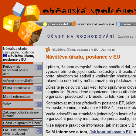
ÚČAST NA ROZHODOVÁNÍ
- Zapojte se, s
Návštěva úřadu,
Návštěva úřadu, poslance v EU - Jak na to
zastupitele, poslance
Návštěva úřadu, poslance v EU
Návštěva úřadu,
poslance v EU
Petice – jak
I přesto, že jsou evropské instituce poněkud dál, 
uspořádat petiční
vypravit přímo do jejich sídla nejčastěji v Bruselu. 
akci
proto, abychom se setkali s konkrétním představite
takovému setkání by měl samozřejmě předcházet něj
Veřejné shromáždění
Důležité je oslovit s vaší věcí toho správného člo
Přímá demokracie
skupiny lidí či zavedené organizace, kterou úřední
organizací působících v Bruselu, či lidí, kteří již t
Místní referendum
Kontaktovat můžete především poslance EP, jejich 
Volby
Evropské komise, zástupce v EHSV či jeho sekreta
Založení politické strany
Vedle adresářů na stránkách jednotlivých institucí 
či hnutí
organizační jednotky instituce, dle jména osoby, n
Účast ve správním řízení
Níže najdete praktické informace, jak instituce v Br
EIA - Posuzování
Další informace o tom,
Jak komunikovat s EU
, 
vlivů na životní