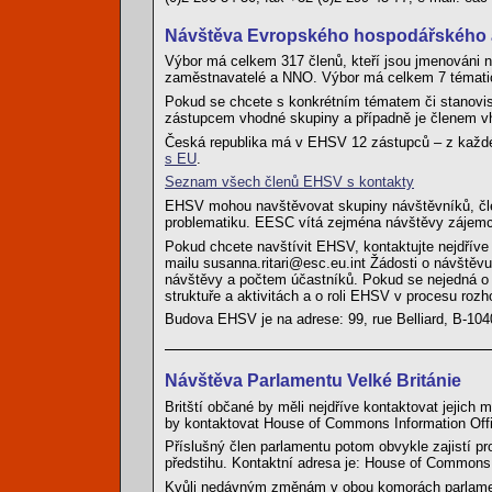
Návštěva Evropského hospodářského a
Výbor má celkem 317 členů, kteří jsou jmenováni n
zaměstnavatelé a NNO. Výbor má celkem 7 tématic
Pokud se chcete s konkrétním tématem či stanovisk
zástupcem vhodné skupiny a případně je členem v
Česká republika má v EHSV 12 zástupců – z každé
s EU
.
Seznam všech členů EHSV s kontakty
EHSV mohou navštěvovat skupiny návštěvníků, člen
problematiku. EESC vítá zejména návštěvy zájemc
Pokud chcete navštívit EHSV, kontaktujte nejdříve 
mailu susanna.ritari@esc.eu.int Žádosti o návštěvu
návštěvy a počtem účastníků. Pokud se nejedná o
struktuře a aktivitách a o roli EHSV v procesu roz
Budova EHSV je na adrese: 99, rue Belliard, B-10
Návštěva Parlamentu Velké Británie
Britští občané by měli nejdříve kontaktovat jejich 
by kontaktovat House of Commons Information Off
Příslušný člen parlamentu potom obvykle zajistí pro
předstihu. Kontaktní adresa je: House of Common
Kvůli nedávným změnám v obou komorách parlamen