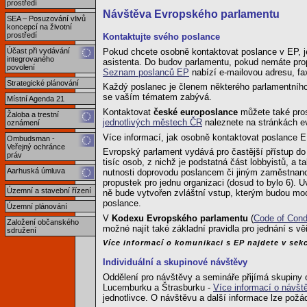
prostředí
Návštěva Evropského parlamentu
SEA – Posuzování vlivů
koncepcí na životní
prostředí
Kontaktujte svého poslance
Pokud chcete osobně kontaktovat poslance v EP, je
Účast při vydávání
integrovaného
asistenta. Do budov parlamentu, pokud nemáte prop
povolení
Seznam poslanců EP
nabízí e-mailovou adresu, fa
Strategické plánování
Každý poslanec je členem některého parlamentního 
se vaším tématem zabývá.
Místní Agenda 21
Kontaktovat
české europoslance
můžete také pros
Žaloba a trestní
jednotlivých městech ČR
naleznete na stránkách e
oznámení
Více informací, jak osobně kontaktovat poslance 
Ombudsman -
Veřejný ochránce
Evropský parlament vydává pro častější přístup d
práv
tisíc osob, z nichž je podstatná část lobbyistů, a
Aarhuská úmluva
nutnosti doprovodu poslancem či jiným zaměstnanc
propustek pro jednu organizaci (dosud to bylo 6).
Územní a stavební řízení
ně bude vytvořen zvláštní vstup, kterým budou moci
poslance.
Územní plánování
V
Kodexu Evropského parlamentu
(
Code of Condu
Založení občanského
možné najít také základní pravidla pro jednání s vě
sdružení
Více informací o komunikaci s EP najdete v sek
Individuální a skupinové návštěvy
Oddělení pro návštěvy a semináře přijímá skupiny
Lucemburku a Štrasburku -
Více informací o návšt
jednotlivce. O návštěvu a další informace lze pož