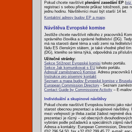
Pokud chcete navštívit
plenární zasedání EP
(
viz
registraci s sebou přineste průkaz totožnosti, pa
jednu hodinu. Návštěvníci musí být starší 14 let.
Kontaktní adresy budov EP a mapy
.
Návštěva Evropské komise
Jestliže chcete navštívit někoho z pracovníků Komi
správného člověka a správné ředitelství (DG). Tedy
má na starosti dané téma a vaši zemi na ředitelství
řádu ES členským státem, je také vhodné před tím n
(DG), kterého se téma týká, odpovědná za příslušn
Užitečné stránky:
Sekce Stížnost Evropské komisi
tohoto portálu.
Sekce Jak komunikovat s EU
tohoto portálu.
Adresář zaměstnanců Komise
. Adresu pracovníků 
Instrukce pro písemný kontakt
Seznam a mapa budov Evropské komise v Bruselu
European Commission Directory
- Seznam zaměstna
Contact Guide by Commissione Activity
– E-mailové
Individuální a skupinové návštěvy
Pokud chcete navštívit Evropskou komisi jako návšt
starost obecnou prezentaci a skupinové návštěvy.
mezi veřejností je třeba zaslat žádost nejméně dv
prezentací je různý – od obecných dvouhodinových
vybíráni podle požadavků a speciálních zájmů náv
Adresa a kontakty: European Commission, Directora
(0)2 296 54 50, fax +32 (0)2 299 45 77, e-mail: ea