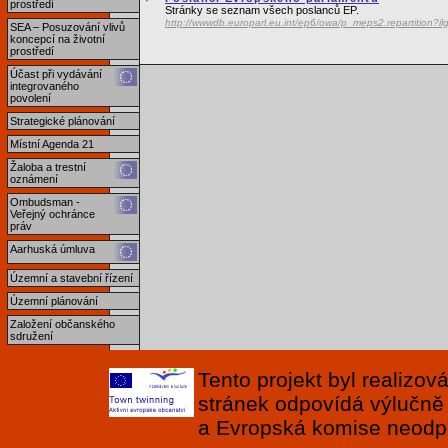
prostředí
Stránky se seznam všech poslanců EP.
http://wwwdb.europarl.eu.int/ep6/owa/p_meps2.repartition?
SEA – Posuzování vlivů
koncepcí na životní
prostředí
Účast při vydávání
integrovaného
povolení
Strategické plánování
Místní Agenda 21
Žaloba a trestní
oznámení
Ombudsman -
Veřejný ochránce
práv
Aarhuská úmluva
Územní a stavební řízení
Územní plánování
Založení občanského
sdružení
Tento projekt byl realizo
stránek odpovídá výlučně
a Evropská komise neodpov