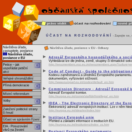
ÚČAST NA ROZHODOVÁNÍ
- Zapojte se, s
Návštěva úřadu,
Návštěva úřadu, poslance v EU - Odkazy
zastupitele, poslance
Návštěva úřadu,
Adresář Evropského hospodářského a soci
poslance v EU
Vyhledávat lze dle jména, země, skupiny či tématické sek
Petice – jak
http://eescmembers.esc.eu.int/eescmembers.aspx?culture=e
uspořádat petiční
Code of Conduct - Guide to the obligations
akci
Kodexu zaměstnanců a úředníků Evropského parlamentu. Souč
Veřejné shromáždění
dokumentům, vyřizování stížností.
http://www.europarl.eu.int/codex/default_en.htm
Přímá demokracie
Commission Directory - Adresář Evropské 
Adresář Evropské komise.
Místní referendum
http://europa.eu.int/comm/staffdir/html/legal_en.htm
Volby
IDEA - The Electronic Directory of the Eur
Elektronický adresář evropských institucí. Lze v něm hleda
Založení politické strany
http://europa.eu.int/idea/en/index.htm
či hnutí
Instituce Evropské unie
Účast ve správním řízení
Přehled a základní informace o institucích EU.
http://europa.eu.int/institutions/index_cs.htm
EIA - Posuzování
vlivů na životní
Poslanci Evropského parlamentu