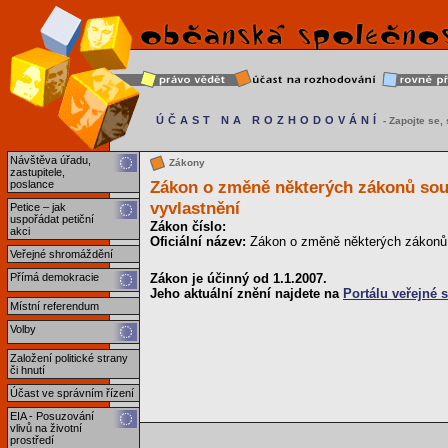
ÚČAST NA ROZHODOVÁNÍ
- Zapojte se, s
Návštěva úřadu,
Zákony
zastupitele,
Zákon o změně některých zákonů souv
poslance
vyvlastnění
Petice – jak
uspořádat petiční
Zákon číslo:
akci
Oficiální název:
Zákon o změně některých zákonů s
Veřejné shromáždění
Zákon je účinný od 1.1.2007.
Přímá demokracie
Jeho aktuální znění najdete na
Portálu veřejné 
Místní referendum
Volby
Založení politické strany
či hnutí
Účast ve správním řízení
EIA - Posuzování
vlivů na životní
prostředí