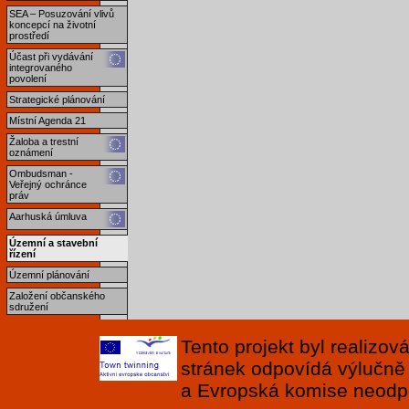
SEA – Posuzování vlivů
koncepcí na životní
prostředí
Účast při vydávání
integrovaného
povolení
Strategické plánování
Místní Agenda 21
Žaloba a trestní
oznámení
Ombudsman -
Veřejný ochránce
práv
Aarhuská úmluva
Územní a stavební
řízení
Územní plánování
Založení občanského
sdružení
Tento projekt byl realizo
stránek odpovídá výlučně
a Evropská komise neodpov