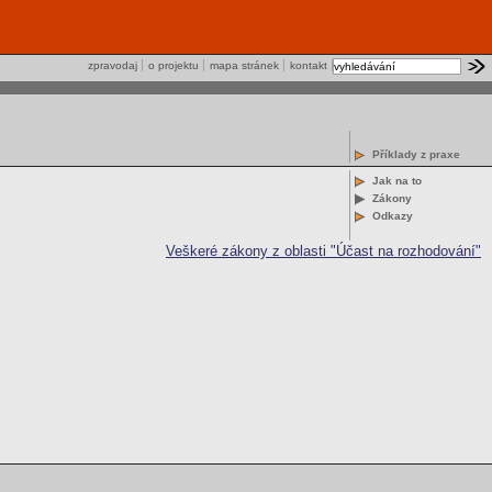
zpravodaj
o projektu
mapa stránek
kontakt
Příklady z praxe
Jak na to
Zákony
Odkazy
Veškeré zákony z oblasti "Účast na rozhodování"