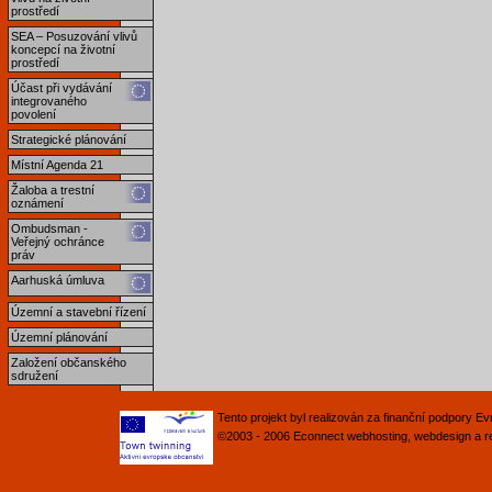
prostředí
SEA – Posuzování vlivů
koncepcí na životní
prostředí
Účast při vydávání
integrovaného
povolení
Strategické plánování
Místní Agenda 21
Žaloba a trestní
oznámení
Ombudsman -
Veřejný ochránce
práv
Aarhuská úmluva
Územní a stavební řízení
Územní plánování
Založení občanského
sdružení
Tento projekt byl realizován za finanční podpory 
©2003 - 2006
Econnect
webhosting
,
webdesign
a
r