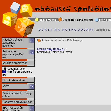
ÚČAST NA ROZHODOVÁNÍ
- Zapojte se, s
Návštěva úřadu,
Přímá demokracie v EU - Zákony
zastupitele,
poslance
Evropská ústava
()
Petice – jak
Smlouva o Ústavě pro Evropu
uspořádat petiční
akci
Veřejné shromáždění
Přímá demokracie
Přímá demokracie v
EU
Místní referendum
Volby
Založení politické strany
či hnutí
Účast ve správním řízení
EIA - Posuzování
vlivů na životní