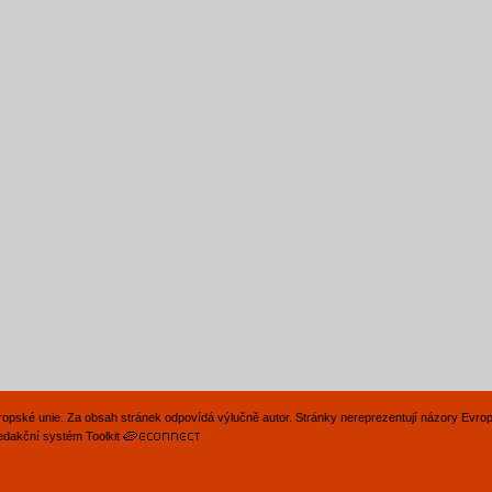
Evropské unie. Za obsah stránek odpovídá výlučně autor. Stránky nereprezentují názory Evro
edakční systém Toolkit