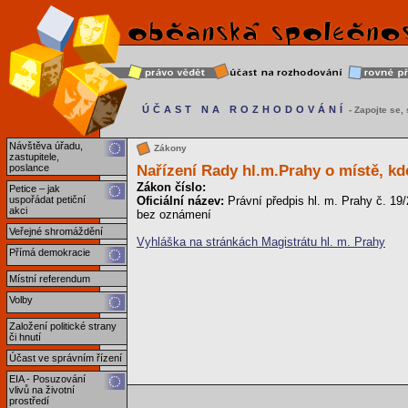
ÚČAST NA ROZHODOVÁNÍ
- Zapojte se, s
Návštěva úřadu,
Zákony
zastupitele,
Nařízení Rady hl.m.Prahy o místě, k
poslance
Zákon číslo:
Petice – jak
uspořádat petiční
Oficiální název:
Právní předpis hl. m. Prahy č. 19
akci
bez oznámení
Veřejné shromáždění
Vyhláška na stránkách Magistrátu hl. m. Prahy
Přímá demokracie
Místní referendum
Volby
Založení politické strany
či hnutí
Účast ve správním řízení
EIA - Posuzování
vlivů na životní
prostředí