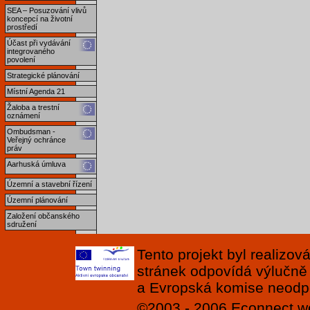
SEA – Posuzování vlivů
koncepcí na životní
prostředí
Účast při vydávání
integrovaného
povolení
Strategické plánování
Místní Agenda 21
Žaloba a trestní
oznámení
Ombudsman -
Veřejný ochránce
práv
Aarhuská úmluva
Územní a stavební řízení
Územní plánování
Založení občanského
sdružení
Tento projekt byl realizo
stránek odpovídá výlučně
a Evropská komise neodpov
©2003 - 2006
Econnect
w