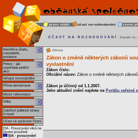
ÚČAST NA ROZHODOVÁNÍ
- Zapojte se, s
Návštěva úřadu,
Zákony
zastupitele,
Zákon o změně některých zákonů souv
poslance
vyvlastnění
Petice – jak
uspořádat petiční
Zákon číslo:
akci
Oficiální název:
Zákon o změně některých zákonů s
Veřejné shromáždění
Zákon je účinný od 1.1.2007.
Přímá demokracie
Jeho aktuální znění najdete na
Portálu veřejné 
Místní referendum
Volby
Založení politické strany
či hnutí
Účast ve správním řízení
EIA - Posuzování vlivů na
životní prostředí
EIA - posuzování