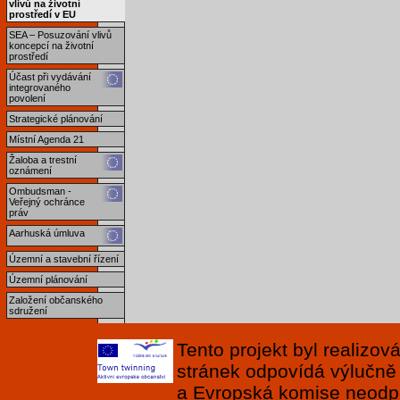
vlivů na životní
prostředí v EU
SEA – Posuzování vlivů
koncepcí na životní
prostředí
Účast při vydávání
integrovaného
povolení
Strategické plánování
Místní Agenda 21
Žaloba a trestní
oznámení
Ombudsman -
Veřejný ochránce
práv
Aarhuská úmluva
Územní a stavební řízení
Územní plánování
Založení občanského
sdružení
Tento projekt byl realizo
stránek odpovídá výlučně
a Evropská komise neodpov