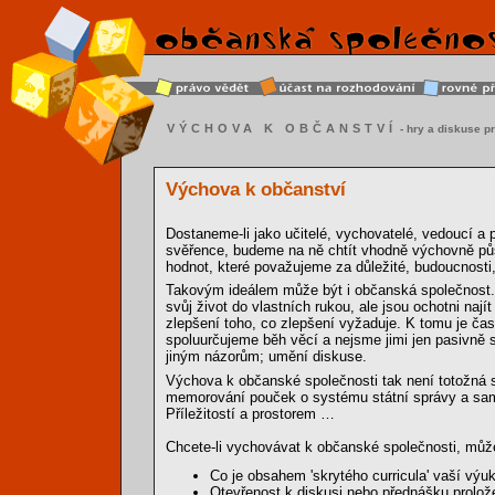
VÝCHOVA K OBČANSTVÍ
- hry a diskuse pr
Výchova k občanství
Dostaneme-li jako učitelé, vychovatelé, vedoucí a
svěřence, budeme na ně chtít vhodně výchovně půs
hodnot, které považujeme za důležité, budoucnosti
Takovým ideálem může být i občanská společnost. O
svůj život do vlastních rukou, ale jsou ochotni naj
zlepšení toho, co zlepšení vyžaduje. K tomu je čas
spoluurčujeme běh věcí a nejsme jimi jen pasivně s
jiným názorům; umění diskuse.
Výchova k občanské společnosti tak není totožná s 
memorování pouček o systému státní správy a sam
Příležitostí a prostorem …
Chcete-li vychovávat k občanské společnosti, může
Co je obsahem 'skrytého curricula' vaší vý
Otevřenost k diskusi nebo přednášku prolože