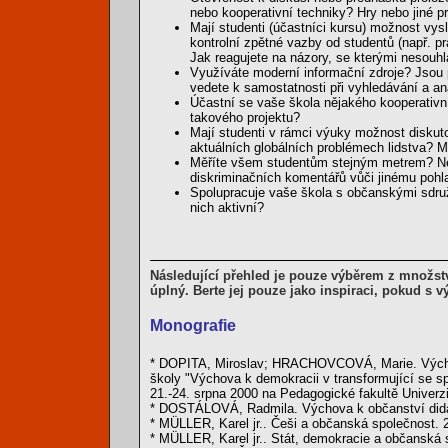
nebo kooperativní techniky? Hry nebo jiné p
Mají studenti (účastníci kursu) možnost vy
kontrolní zpětné vazby od studentů (např. p
Jak reagujete na názory, se kterými nesouhl
Využíváte moderní informační zdroje? Jsou
vedete k samostatnosti při vyhledávání a a
Účastní se vaše škola nějakého kooperativníh
takového projektu?
Mají studenti v rámci výuky možnost diskuto
aktuálních globálních problémech lidstva? M
Měříte všem studentům stejným metrem? Nej
diskriminačních komentářů vůči jinému pohla
Spolupracuje vaše škola s občanskými sdruž
nich aktivní?
Následující přehled je pouze výběrem z množst
úplný. Berte jej pouze jako inspiraci, pokud s 
Monografie
* DOPITA, Miroslav; HRACHOVCOVÁ, Marie. Výchova 
školy "Výchova k demokracii v transformující se 
21.-24. srpna 2000 na Pedagogické fakultě Univer
* DOSTÁLOVÁ, Radmila. Výchova k občanství didakt
* MÜLLER, Karel jr.. Češi a občanská společnost. 
* MÜLLER, Karel jr.. Stát, demokracie a občanská 