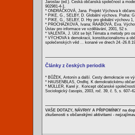
Jaroslav (ed.). Česká občanská společnost a model
902981-4-1.
* ONDRÁČKOVÁ, Jana. Projekt Výchova k občanství
* PIKE, G., SELBY, D. Globální výchova. Praha: G
* PIKE, G., SELBY, D. Hry pro globální výchovu 1, 
* PROCHÁZKOVÁ, Ivana; RAABOVÁ, Eva. Výchova k
Ústav pro informace ve vzdělávání, 2001, 52 s.
* VALENTA, J. Učit se být.Témata a metody pro o
* VÝCHOVA k demokracii, konstitucionalismu a obča
společenských věd ... konané ve dnech 24.-26.8.1
Články z českých periodik
* BŮŽEK, Antonín a další. Cesty demokracie ve vých
* HAUSENBLAS, Ondřej. K demokratickému občanství
* MÜLLER, Karel jr.. Koncept občanské společnosti
Sociologický časopis, 2003, roč. 39, č. 5, s. 607–
VAŠE DOTAZY, NÁVRHY A PŘIPOMÍNKY na dopln
zkušenosti s občanskými aktivitami - nejzajíma