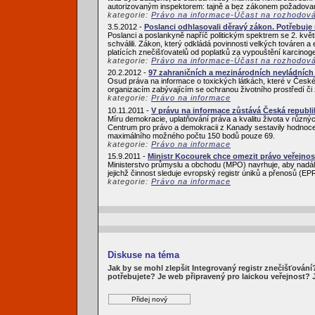
autorizovaným inspektorem: tajně a bez zákonem požadovaný
kategorie:
Právo na informace-Účast na rozhodov
3.5.2012 -
Poslanci odhlasovali děravý zákon. Potřebuje
Poslanci a poslankyně napříč politickým spektrem se 2. květ
schválili. Zákon, který odkládá povinnosti velkých továren a
platících znečišťovatelů od poplatků za vypouštění karcinoge
kategorie:
Právo na informace-Účast na rozhodov
20.2.2012 -
97 zahraničních a mezinárodních nevládních 
Osud práva na informace o toxických látkách, které v České 
organizacím zabývajícím se ochranou životního prostředí či 
kategorie:
Právo na informace
10.11.2011 -
V právu na informace zůstává Česká republi
Míru demokracie, uplatňování práva a kvalitu života v růz
Centrum pro právo a demokracii z Kanady sestavily hodnocen
maximálního možného počtu 150 bodů pouze 69.
kategorie:
Právo na informace
15.9.2011 -
Ministr Kocourek chce omezit právo veřejnos
Ministerstvo průmyslu a obchodu (MPO) navrhuje, aby nadále
jejichž činnost sleduje evropský registr úniků a přenosů (
kategorie:
Právo na informace
Diskuse na téma
Jak by se mohl zlepšit Integrovaný registr znečišťován
potřebujete? Je web připravený pro laickou veřejnost?