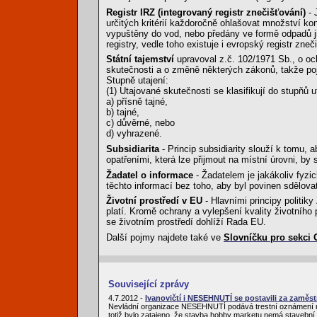
Registr IRZ (integrovaný registr znečišťování)
- 
určitých kritérií každoročně ohlašovat množství ko
vypuštěny do vod, nebo předány ve formě odpadů ji
registry, vedle toho existuje i evropský registr zne
Státní tajemství
upravoval z.č. 102/1971 Sb., o och
skutečnosti a o změně některých zákonů, takže poj
Stupně utajení:
(1) Utajované skutečnosti se klasifikují do stupňů u
a) přísně tajné,
b) tajné,
c) důvěrné, nebo
d) vyhrazené.
Subsidiarita
- Princip subsidiarity slouží k tomu, 
opatřeními, která lze přijmout na místní úrovni, b
Žadatel o informace
- Žadatelem je jakákoliv fyz
těchto informací bez toho, aby byl povinen sdělova
Životní prostředí v EU
- Hlavními principy politik
platí. Kromě ochrany a vylepšení kvality životního
se životním prostředí dohlíží Rada EU.
Další pojmy najdete také ve
Slovníčku pro sekci
Související zprávy
4.7.2012 -
Ivanovičtí i NESEHNUTÍ se postavili za zam
Nevládní organizace NESEHNUTÍ podává trestní oznámení na
totiž bylo zatajeno, že stavba hobby marketu nemá stavební