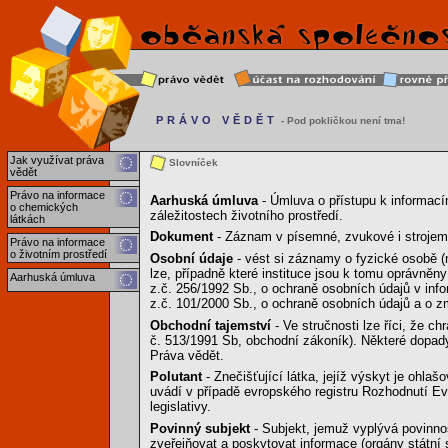
PRÁVO VĚDĚT
- Pod pokličkou není tma!
Jak využívat práva
Slovníček
vědět
Právo na informace
Aarhuská úmluva
- Úmluva o přístupu k informacím
o chemických
záležitostech životního prostředí.
látkách
Dokument
- Záznam v písemné, zvukové i strojem 
Právo na informace
o životním prostředí
Osobní údaje
- vést si záznamy o fyzické osobě (
lze, případně které instituce jsou k tomu oprávněny
Aarhuská úmluva
z.č. 256/1992 Sb., o ochraně osobních údajů v in
z.č. 101/2000 Sb., o ochraně osobních údajů a o 
Obchodní tajemství
- Ve stručnosti lze říci, že c
č. 513/1991 Sb, obchodní zákoník). Některé dopady
Práva vědět.
Polutant
- Znečišťující látka, jejíž výskyt je ohl
uvádí v případě evropského registru Rozhodnutí Evr
legislativy.
Povinný subjekt
- Subjekt, jemuž vyplývá povinnost
zveřejňovat a poskytovat informace (orgány státní