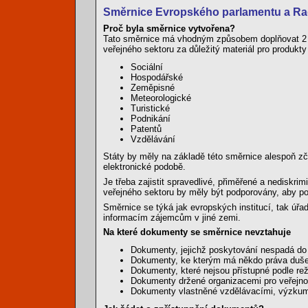
Směrnice Evropského parlamentu a Rad
Proč byla směrnice vytvořena?
Tato směrnice má vhodným způsobem doplňovat 2 sm
veřejného sektoru za důležitý materiál pro produkt
Sociální
Hospodářské
Zeměpisné
Meteorologické
Turistické
Podnikání
Patentů
Vzdělávání
Státy by měly na základě této směrnice alespoň zč
elektronické podobě.
Je třeba zajistit spravedlivé, přiměřené a nedisk
veřejného sektoru by měly být podporovány, aby p
Směrnice se týká jak evropských institucí, tak úř
informacím zájemcům v jiné zemi.
Na které dokumenty se směrnice nevztahuje
Dokumenty, jejichž poskytování nespadá do ob
Dokumenty, ke kterým má někdo práva dušev
Dokumenty, které nejsou přístupné podle re
Dokumenty držené organizacemi pro veřejnop
Dokumenty vlastněné vzdělávacími, výzkumn