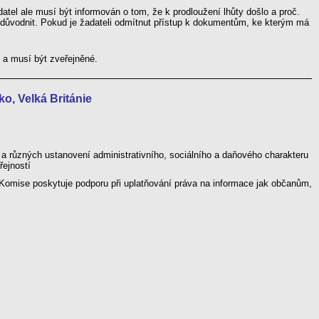
adatel ale musí být informován o tom, že k prodloužení lhůty došlo a proč.
odůvodnit. Pokud je žadateli odmítnut přístup k dokumentům, ke kterým má
 a musí být zveřejněné.
o, Velká Británie
 a různých ustanovení administrativního, sociálního a daňového charakteru
řejností
 Komise poskytuje podporu při uplatňování práva na informace jak občanům,