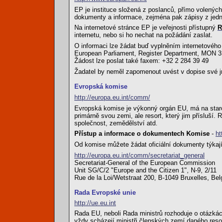
EP je instituce složená z poslanců, přímo volenýc
dokumenty a informace, zejména pak zápisy z jedn
Na internetové stránce EP je veřejnosti přístupný
R
internetu, nebo si ho nechat na požádání zaslat.
O informaci lze žádat buď vyplněním internetového 
European Parliament, Register Department, MON 3
Žádost lze poslat také faxem: +32 2 284 39 49
Žadatel by neměl zapomenout uvést v dopise své j
Evropská komise
http://europa.eu.int/comm/
Evropská komise je výkonný orgán EU, má na starosti
primárně svou zemi, ale resort, který jim přísluší.
společnost, zemědělství atd.
Přístup a informace o dokumentech Komise
-
ht
Od komise můžete žádat oficiální dokumenty týkajíc
http://europa.eu.int/comm/secretariat_general
Secretariat-General of the European Commission
Unit SG/C/2 "Europe and the Citizen 1", N-9, 2/11
Rue de la Loi/Wetstraat 200, B-1049 Bruxelles, Be
Rada Evropské unie
http://ue.eu.int
Rada EU, neboli Rada ministrů rozhoduje o otázkác
vždy scházejí ministři členských zemí daného reso