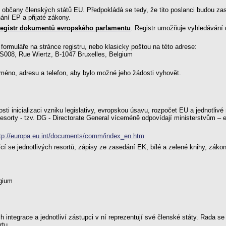
h občany členských států EU. Předpokládá se tedy, že tito poslanci budou z
ání EP a přijaté zákony.
egistr dokumentů evropského parlamentu
. Registr umožňuje vyhledávání
formuláře na stránce registru, nebo klasicky poštou na této adrese:
S008, Rue Wiertz, B-1047 Bruxelles, Belgium
méno, adresu a telefon, aby bylo možné jeho žádosti vyhovět.
 inicializaci vzniku legislativy, evropskou úsavu, rozpočet EU a jednotlivé 
 Resorty - tzv. DG - Directorate General víceméně odpovídají ministerstvům – e
tp://europa.eu.int/documents/comm/index_en.htm
í se jednotlivých resortů, zápisy ze zasedání EK, bílé a zelené knihy, záko
lgium
h integrace a jednotliví zástupci v ní reprezentují své členské státy. Rada
rtu.