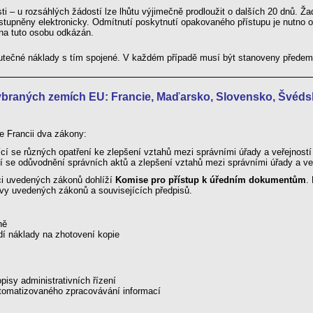
osti – u rozsáhlých žádostí lze lhůtu výjimečně prodloužit o dalších 20 dnů. Ž
stupněny elektronicky. Odmítnutí poskytnutí opakovaného přístupu je nutno 
 na tuto osobu odkázán.
utečné náklady s tím spojené. V každém případě musí být stanoveny předem
ybraných zemích EU: Francie, Maďarsko, Slovensko, Švédsk
ve Francii dva zákony:
cí se různých opatření ke zlepšení vztahů mezi správními úřady a veřejností
í se odůvodnění správních aktů a zlepšení vztahů mezi správními úřady a ve
ci uvedených zákonů dohlíží
Komise pro přístup k úředním dokumentům
.
avy uvedených zákonů a souvisejících předpisů.
ně
í náklady na zhotovení kopie
pisy administrativních řízení
tomatizovaného zpracovávání informací