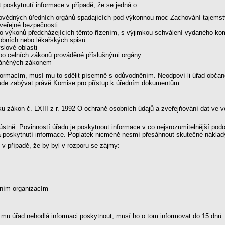
poskytnutí informace v případě, že se jedná o:
ovědných úředních orgánů spadajících pod výkonnou moc Zachování tajemství 
 veřejné bezpečnosti
ebo výkonů předcházejících těmto řízením, s výjimkou schválení vydaného 
obních nebo lékařských spisů
slové oblasti
bo celních zákonů prováděné příslušnými orgány
ráněných zákonem
informacím, musí mu to sdělit písemně s odůvodněním. Neodpoví-li úřad obča
bude zabývat právě Komise pro přístup k úředním dokumentům.
u zákon č. LXIII z r. 1992 O ochraně osobních údajů a zveřejňování dat ve 
ústně. Povinností úřadu je poskytnout informace v co nejsrozumitelnější pod
a poskytnutí informace. Poplatek nicméně nesmí přesáhnout skutečné náklady 
 v případě, že by byl v rozporu se zájmy:
dním organizacím
 mu úřad nehodlá informaci poskytnout, musí ho o tom informovat do 15 dnů. P