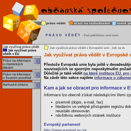
PRÁVO VĚDĚT
- Pod pokličkou není tma!
Jak využívat práva vědět
Jak využívat práva vědět v Evropské unii - Jak na to
Jak využívat práva
Jak využívat práva vědět v Evropské 
vědět v EU
Právo na informace
o chemických
Přestože Evropská unie byla ještě v devadesátých
látkách
souvisejících se sporným neposkytnutím požad
Důležité je také vědět
na které instituce EU, pro
Právo na informace
Na závěr této sekce najdete
informace o zákone
o životním prostředí
Aarhuská úmluva
Kam a jak se obracet pro informace v 
Informace lze obecně získat následujícími třemi z
písemně (dopis, e-mail, fax)
hledáním ve veřejně přístupném registru dok
neustále obnovován.
návštěvou webových stránek instituce
Evropský parlament
http://www.europarl.eu.int