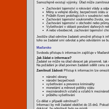
Samozřejmě existují výjimky. Úřad může zamítnout 
Zachování tajemství o rokování vlády a odp
Měny a veřejné důvěry, bezpečnosti státu a
Průběh řízení probíhajících v soudnictví n
Zachování tajemství soukromého života, os
Zachování tajemství v obchodní nebo průmy
Vyšetřování v oblasti porušení daňových ne
A nebo všeobecně, zachování tajemství ch
Jestliže úřad odmítne žadateli umožnit přístup k 
toho se žadatel smí odvolat a jeho odvoláním se 
Maďarsko
Svobodu přístupu k informacím zajišťuje v Maďarsk
Jak žádat o informace?
Žadatel se může na úřad obracet jak písemně, tak 
Na požádání je úřad povinen žadateli sdělit cenu z
Zamítnutí žádosti
Přístup k informacím lze omezit
národní obrany
národní bezpečnosti
vyšetřování a prevence kriminality
monetární a měnové politiky státu
mezinárodních vztahů a vztahů k mezináro
průběhu vyšetřování
Co dělat v případě odmítnutí?
Informaci by měl žadatel obdržet do 15 dnů. Pokud
dokázal, že odmítnutí bylo na místě.