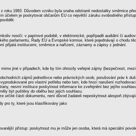
i z roku 1993. Důvodem vzniku byla snaha odstranit nedostatky směrnice předc
Jejím účelem je poskytovat občanům EU co největší záruku svobodného přístu
povědět.
liv nosiči: v papírové podobě, v elektronické, popřípadě audiální či audiov
ho parlamentu, Rady EU a Evropské komise, které pojednávají o chodu těchto i
í přijatá institucemi, směrnice a nařízení, záznamy a zápisy z jednání.
 mimo jiné v případech, kde by tím ohrozily veřejné zájmy (bezpečnost, mezi
bchodních zájmů jednotlivce nebo právnických osob, porušování práv k duše
e vyprodukované pro vlastní potřebu nebo tam, kde hrozí narušení rozhodovací
any, nesmí instituce poskytnout informace ke zveřejnění bez jejího souhlas
měly být puštěny do oběhu bez jejich souhlasu.
e určité části dokumentu, není důvod žadateli neposkytnout alespoň zbývajíc
dy pro ty, které jsou klasifikovány jako
nější přístup: poskytnout mu je může jen osoba, která má speciální povolen