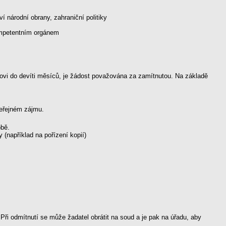
národní obrany, zahraniční politiky
kompetentním orgánem
novi do devíti měsíců, je žádost považována za zamítnutou. Na základě
veřejném zájmu.
obě.
(například na pořízení kopií)
ři odmítnutí se může žadatel obrátit na soud a je pak na úřadu, aby