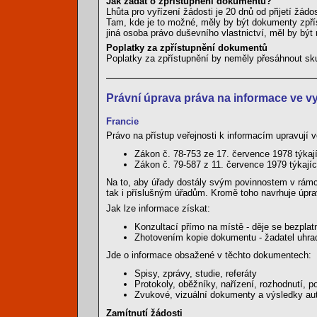
Jak žádat o zpřístupnění dokumentů?
Lhůta pro vyřízení žádosti je 20 dnů od přijetí žád
Tam, kde je to možné, měly by být dokumenty zpří
jiná osoba právo duševního vlastnictví, měl by být
Poplatky za zpřístupnění dokumentů
Poplatky za zpřístupnění by neměly přesáhnout sk
Právní úprava práva na informace ve v
Francie
Právo na přístup veřejnosti k informacím upravují 
Zákon č. 78-753 ze 17. července 1978 týkají
Zákon č. 79-587 z 11. července 1979 týkajíc
Na to, aby úřady dostály svým povinnostem v rám
tak i příslušným úřadům. Kromě toho navrhuje úpr
Jak lze informace získat:
Konzultací přímo na místě - děje se bezplat
Zhotovením kopie dokumentu - žadatel uhrad
Jde o informace obsažené v těchto dokumentech:
Spisy, zprávy, studie, referáty
Protokoly, oběžníky, nařízení, rozhodnutí, po
Zvukové, vizuální dokumenty a výsledky au
Zamítnutí žádosti