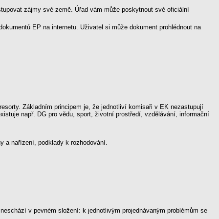
astupovat zájmy své země. Úřad vám může poskytnout své oficiální
 dokumentů EP na internetu. Uživatel si může dokument prohlédnout na
resorty. Základním principem je, že jednotliví komisaři v EK nezastupují
xistuje např. DG pro vědu, sport, životní prostředí, vzdělávání, informační
ny a nařízení, podklady k rozhodování.
 se neschází v pevném složení: k jednotlivým projednávaným problémům se