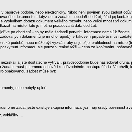
ž v papírové podobě, nebo elektronicky. Nikdo není povinen svou žádost odů
žadovaného dokumentu – když se to žadateli nepodaří dodržet, úřad jej kontak
je výsledkem dotazu dokument velkého rozsahu nebo velké množství dokument
odkázat na místo, kde je možné požadovaná data obdržet.
říve po obdržení – to by měla žadateli potvrdit. Informace nemají k žadatel
požadovaných dokumentů je mnoho, apod.), v takovém případě to musí žadateli
onické podobě, nebo může být vyzván, aby si je přijel prohlédnout na místo (t
 poskytnutí informací, ale pouze v reálné výši – cena za kopírování, poštov
 nezískali a jste dostatečně vytrvalí, pravděpodobně bude následovat druhá, 
 žadatel musí písemnou odpověď s odůvodněním postupu úřadu. Ve chvíli, kdy
ro opakovanou žádost může být:
umenty, nebo nebyly úplné
usí o ně žádat ještě existuje skupina informací, jež mají úřady povinnost zv
y, vyhlášky….