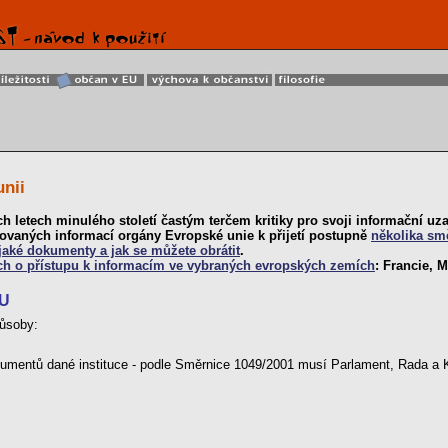
unii
 letech minulého století častým terčem kritiky pro svoji informační uzav
ovaných informací orgány Evropské unie k přijetí postupně
několika sm
 jaké dokumenty a jak se můžete obrátit
.
ch o přístupu k informacím ve vybraných evropských zemích
: Francie, 
EU
působy:
umentů dané instituce - podle Směrnice 1049/2001 musí Parlament, Rada a Kom