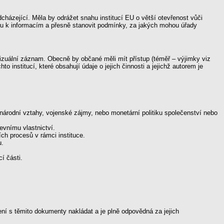
házející. Měla by odrážet snahu institucí EU o větší otevřenost vůči
pu k informacím a přesně stanovit podmínky, za jakých mohou úřady
izuální záznam. Obecně by občané měli mít přístup (téměř – výjimky viz
nstitucí, které obsahují údaje o jejich činnosti a jejichž autorem je
národní vztahy, vojenské zájmy, nebo monetární politiku společenství nebo
vnímu vlastnictví.
ch procesů v rámci instituce.
u.
í části.
í s těmito dokumenty nakládat a je plně odpovědná za jejich