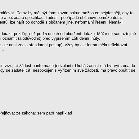
vodňovat. Dotaz by měl být formulován pokud možno co nejpřesněji, aby to
tuje a požádá o specifikaci žádosti, popřípadě občanovi pomůže dotaz
ů, lze najít po dohodě s občanem jiné, neformální řešení. Nemá-li
i dorazit později, než po 15 dnech od obdržení dotazu. Může se samozřejmě
 oznámit (a odůvodnit) před vypršením 15ti denní lhůty.
o ale není zcela standardní postup); vždy by ale forma měla reflektovat
né…
potvrzující žádost o informace (odvolání). Druhá žádost má být vyřízena do
 se žadatel cítí nespokojen s vyřízením své žádosti, má právo obrátit se
eřejňovat ze zákona: sem patří například