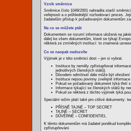
Vznik směrnice
Směrnice číslo 1049/2001 nahradila starší směrnic
veřejnosti a o průhlednější rozhodovací proces. 
žadatelům přístup k požadovaným dokumentům za
Na co se můžete ptát
Dokumentem se rozumí informace uložená na jakémko
dále) ke všem dokumentům, které se týkají Evropské
některá ze zmíněných institucí: to znamená usnesen
Co se naopak nedozvíte
Výjimek je v této směrnici dost – jen si vybrat.
Instituce by neměly zpřístupňovat informace
jednotlivých členských států).
Důvodem odmítnutí dále může být ohrožení o
Instituce nejsou povinny zveřejnit informac
Pokud se požadovaný dokument týká třetí str
Informace týkající se členských států by ne
Pokud se některá z těchto výjimek týká pouz
Speciální režim platí také pro citlivé dokumenty: te
PŘÍSNĚ TAJNÉ – TOP SECRET
TAJNÉ – SECRET
DŮVĚRNÉ – CONFIDENTIEL
K těmto dokumentům má žadatel poněkud komplikova
zpřístupňování.