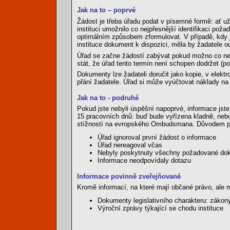
Jak na to – poprvé
Žádost je třeba úřadu podat v písemné formě: ať u
instituci umožnilo co nejpřesnější identifikaci po
optimálním způsobem zformulovat. V případě, kdy 
instituce dokument k dispozici, měla by žadatele 
Úřad se začne žádostí zabývat pokud možno co nejd
stát, že úřad tento termín není schopen dodržet (
Dokumenty lze žadateli doručit jako kopie, v elektr
přání žadatele. Úřad si může vyúčtovat náklady na
Jak na to - podruhé
Pokud jste nebyli úspěšní napoprvé, informace jste
15 pracovních dnů: buď bude vyřízena kladně, nebo
stížností na evropského Ombudsmana. Důvodem p
Úřad ignoroval první žádost o informace
Úřad nereagoval včas
Nebyly poskytnuty všechny požadované dok
Informace neodpovídaly dotazu
Informace povinně zveřejňované
Kromě informací, na které mají občané právo, ale m
Dokumenty legislativního charakteru: zákon
Výroční zprávy týkající se chodu instituce