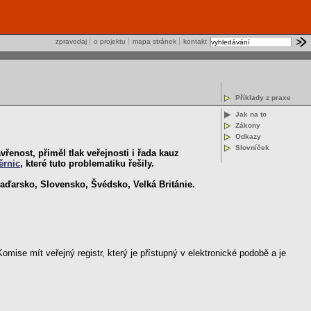
zpravodaj
o projektu
mapa stránek
kontakt
Příklady z praxe
Jak na to
Zákony
Odkazy
Slovníček
řenost, přiměl tlak veřejnosti i řada kauz
ěrnic
, které tuto problematiku řešily.
Maďarsko, Slovensko, Švédsko, Velká Británie.
ise mít veřejný registr, který je přístupný v elektronické podobě a je