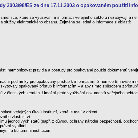
y 2003/98/ES ze dne 17.11.2003 o opakovaném použití info
ěrnice, které se využíváním informací veřejného sektoru nezabývají a neř
y a služby elektronického obsahu. Zejména se jedná o informace z oblastí:
ásti harmonizovat pravidla a postupy pro opakované použití dokumentů veřej
riminační podmínky pro opakovaný přístup k informacím. Směrnice tím ovšem 
oskytovaly opakovaný přístup k informacím – a aby tímto způsobem zpřístupň
adů v členských zemích. Umožní proto využívání dokumentů veřejného sektoru
lasti veřejných úkolů institucí, které je mají v držení
ního vlastnictví
žimu jednotlivých států (např. z důvodu ochrany národní bezpečnosti, obchod
rávní vysílání
ými a kulturními institucemi