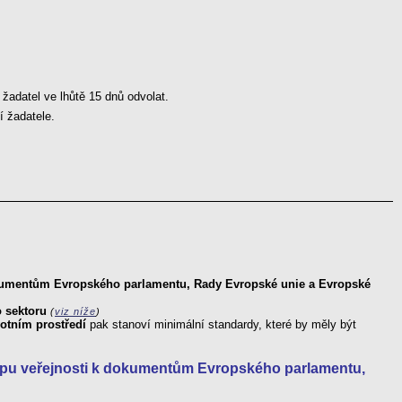
žadatel ve lhůtě 15 dnů odvolat.
í žadatele.
okumentům Evropského parlamentu, Rady Evropské unie a Evropské
 sektoru
(
viz níže
)
votním prostředí
pak stanoví minimální standardy, které by měly být
tupu veřejnosti k dokumentům Evropského parlamentu,