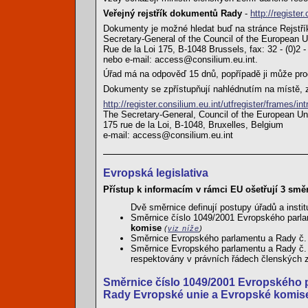
Veřejný rejstřík dokumentů Rady
-
http://register
Dokumenty je možné hledat buď na stránce Rejstří
Secretary-General of the Council of the European 
Rue de la Loi 175, B-1048 Brussels, fax: 32 - (0)2 
nebo e-mail: access@consilium.eu.int.
Úřad má na odpověď 15 dnů, popřípadě ji může prod
Dokumenty se zpřístupňují nahlédnutím na místě, z
http://register.consilium.eu.int/utfregister/frames/i
The Secretary-General, Council of the European Un
175 rue de la Loi, B-1048, Bruxelles, Belgium
e-mail: access@consilium.eu.int
Evropská legislativa
Přístup k informacím v rámci EU ošetřují 3 smě
Dvě směrnice definují postupy úřadů a instit
Směrnice číslo 1049/2001 Evropského parl
komise
(
viz níže
)
Směrnice Evropského parlamentu a Rady č.
Směrnice Evropského parlamentu a Rady č.
respektovány v právních řádech členských
Směrnice číslo 1049/2001 Evropského 
Rady Evropské unie a Evropské komis