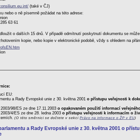
.consilium.eu.int/
(také v ČJ)
ku nebo o ně písemně požádat na této adrese:
Union
- 285 63 61
loužit o dalších 15 dnů. V případě odmítnutí poskytnutí dokumentu se může 
hotovením kopie, nebo kopie v elektronické podobě, vždy s ohledem na přán
ntrofsEN.htm
ion
rnice:
ucí EU:
amentu a Rady Evropské unie z 30. května 2001
o přístupu veřejnosti k d
 2003/98/ES ze dne 17.11.2003
o opakovaném použití informací veřejného
 2003/4/ES ze dne 28. ledna 2003
o přístupu veřejnosti k informacím o ži
 zemích.
(O této směrnici se dočtete v sekci
Právo na informace o ŽP v EU
)
parlamentu a Rady Evropské unie z 30. května 2001 o přís
e