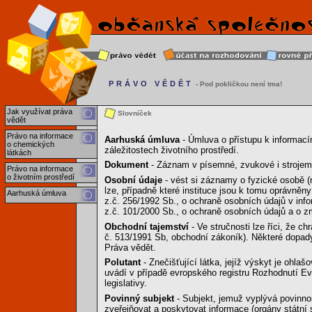
PRÁVO VĚDĚT
- Pod pokličkou není tma!
Jak využívat práva
Slovníček
vědět
Právo na informace
Aarhuská úmluva
- Úmluva o přístupu k informacím
o chemických
záležitostech životního prostředí.
látkách
Dokument
- Záznam v písemné, zvukové i strojem 
Právo na informace
o životním prostředí
Osobní údaje
- vést si záznamy o fyzické osobě (
lze, případně které instituce jsou k tomu oprávněny
Aarhuská úmluva
z.č. 256/1992 Sb., o ochraně osobních údajů v in
z.č. 101/2000 Sb., o ochraně osobních údajů a o 
Obchodní tajemství
- Ve stručnosti lze říci, že c
č. 513/1991 Sb, obchodní zákoník). Některé dopady
Práva vědět.
Polutant
- Znečišťující látka, jejíž výskyt je ohl
uvádí v případě evropského registru Rozhodnutí Evr
legislativy.
Povinný subjekt
- Subjekt, jemuž vyplývá povinnost
zveřejňovat a poskytovat informace (orgány státní