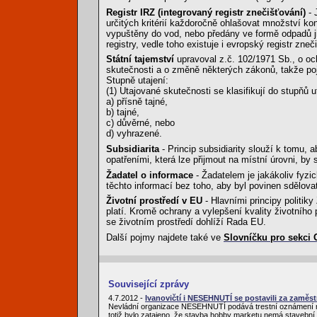
Registr IRZ (integrovaný registr znečišťování)
- 
určitých kritérií každoročně ohlašovat množství ko
vypuštěny do vod, nebo předány ve formě odpadů ji
registry, vedle toho existuje i evropský registr zne
Státní tajemství
upravoval z.č. 102/1971 Sb., o och
skutečnosti a o změně některých zákonů, takže poj
Stupně utajení:
(1) Utajované skutečnosti se klasifikují do stupňů u
a) přísně tajné,
b) tajné,
c) důvěrné, nebo
d) vyhrazené.
Subsidiarita
- Princip subsidiarity slouží k tomu, 
opatřeními, která lze přijmout na místní úrovni, b
Žadatel o informace
- Žadatelem je jakákoliv fyz
těchto informací bez toho, aby byl povinen sdělova
Životní prostředí v EU
- Hlavními principy politik
platí. Kromě ochrany a vylepšení kvality životního
se životním prostředí dohlíží Rada EU.
Další pojmy najdete také ve
Slovníčku pro sekci
Související zprávy
4.7.2012 -
Ivanovičtí i NESEHNUTÍ se postavili za zam
Nevládní organizace NESEHNUTÍ podává trestní oznámení na
totiž bylo zatajeno, že stavba hobby marketu nemá stavební