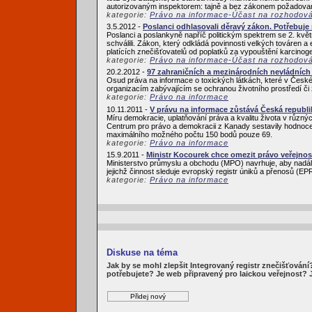
autorizovaným inspektorem: tajně a bez zákonem požadovaný
kategorie:
Právo na informace-Účast na rozhodov
3.5.2012 -
Poslanci odhlasovali děravý zákon. Potřebuje
Poslanci a poslankyně napříč politickým spektrem se 2. květ
schválili. Zákon, který odkládá povinnosti velkých továren a
platících znečišťovatelů od poplatků za vypouštění karcinoge
kategorie:
Právo na informace-Účast na rozhodov
20.2.2012 -
97 zahraničních a mezinárodních nevládních 
Osud práva na informace o toxických látkách, které v České 
organizacím zabývajícím se ochranou životního prostředí či 
kategorie:
Právo na informace
10.11.2011 -
V právu na informace zůstává Česká republi
Míru demokracie, uplatňování práva a kvalitu života v růz
Centrum pro právo a demokracii z Kanady sestavily hodnocen
maximálního možného počtu 150 bodů pouze 69.
kategorie:
Právo na informace
15.9.2011 -
Ministr Kocourek chce omezit právo veřejnos
Ministerstvo průmyslu a obchodu (MPO) navrhuje, aby nadále
jejichž činnost sleduje evropský registr úniků a přenosů (
kategorie:
Právo na informace
Diskuse na téma
Jak by se mohl zlepšit Integrovaný registr znečišťován
potřebujete? Je web připravený pro laickou veřejnost?