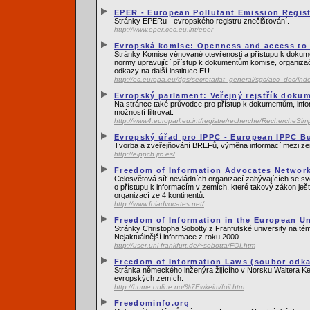
EPER - European Pollutant Emission Regis
Stránky EPERu - evropského registru znečišťování.
http://www.eper.cec.eu.int/eper
Evropská komise: Openness and access to
Stránky Komise věnované otevřenosti a přístupu k dokume
normy upravující přístup k dokumentům komise, organizačn
odkazy na další instituce EU.
http://ec.europa.eu/dgs/secretariat_general/sgc/acc_doc/in
Evropský parlament: Veřejný rejstřík doku
Na stránce také průvodce pro přístup k dokumentům, info
možností filtrovat.
http://www4.europarl.eu.int/registre/recherche/RechercheSi
Evropský úřad pro IPPC - European IPPC B
Tvorba a zveřejňování BREFů, výměna informací mezi z
http://eippcb.jrc.es/
Freedom of Information Advocates Network
Celosvětová síť nevládních organizací zabývajících se s
o přístupu k informacím v zemích, které takový zákon ješt
organizací ze 4 kontinentů.
http://www.foiadvocates.net/
Freedom of Information in the European U
Stránky Christopha Sobotty z Franfutské university na t
Nejaktuálnější informace z roku 2000.
http://user.uni-frankfurt.de/~sobotta/FOI.htm
Freedom of Information Laws (soubor odk
Stránka německého inženýra žijícího v Norsku Waltera Kei
evropských zemích.
http://home.online.no/%7Ewkeim/foil.htm
Freedominfo.org