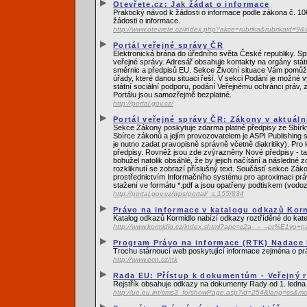
Otevřete.cz: Jak žádat o informace
Praktický návod k žádosti o informace podle zákona č. 1
žádosti o informace.
http://www.otevrete.cz/index.php?akce=rubrika&rubrikaid=9
Portál veřejné správy ČR
Elektronická brána do úředního světa České republiky. Sp
veřejné správy. Adresář obsahuje kontakty na orgány stá
směrnic a předpisů EU. Sekce Životní situace Vám pomůže
úřady, které danou situaci řeší. V sekci Podání je možné 
státní sociální podporu, podání Veřejnému ochránci práv, 
Portálu jsou samozřejmě bezplatné.
http://portal.gov.cz/
Portál veřejné správy ČR: Zákony v aktuáln
Sekce Zákony poskytuje zdarma platné předpisy ze Sbírky
Sbírce zákonů a jejím provozovatelem je ASPI Publishing s
je nutno zadat pravopisně správně včetně diakritiky). Pro
předpisy. Rovněž jsou zde zvýrazněny Nové předpisy - tat
bohužel natolik obsáhlé, že by jejich načítání a následné 
rozkliknutí se zobrazí příslušný text. Součástí sekce Zák
prostřednictvím Informačního systému pro aproximaci prá
stažení ve formátu *.pdf a jsou opatřeny podtiskem (vod
http://portal.gov.cz/wps/portal/_s.155/834
Právo na informace v katalogu odkazů Kor
Katalog odkazů Kormidlo nabízí odkazy roztříděné do kate
http://www.kormidlo.cz/index.shtml?apc=c2a-_-_--pr%E1vo+
Program Právo na informace (RTK) Nadace 
Trochu stárnoucí web poskytující informace zejména o prá
http://www.ecn.cz/rtk
Rada EU: Přístup k dokumentům - Veřejný r
Rejstřík obsahuje odkazy na dokumenty Rady od 1. ledna
http://ue.eu.int/cms3_fo/showPage.asp?id=254&lang=cs&m