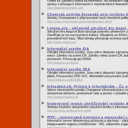
Online síť zastánců práva na informace. Na stránkách najd
zprávy o přístupu k informacím v mezinárodních finanančn
http://www.freedominfo.org/
Chemická politika Evropské unie (stránky 
Stránky Greenpeace k připravované nové chemické politi
http://www.greenpeace.cz/chemicalreaction.shtml
I-pravo.org - občanské sdružení Ars Aequi 
Sdružení Ars Aequi et Boni sdružuje právníky především z
Zaměřuje se na rozvoj právní kultury. Věnujeme se šíření
precedenčních kauz. Mezi tématy převažuje ochrana spotř
http://www.i-pravo.org/
Informační systém EIA
Oficiální informační systém. Jsou zde k dispozici záznam
sekcí: Záměry na území ČR, Záměry mimo území ČR, Autor
procesem. Provozuje jej CENIA.
http://www.ceu.cz/eia/is/
Informační systém SEA
Oficiální informační systém. Jsou zde k dispozici zázna
plánů, Posuzování ÚPD VÚC, Mezistátní posuzování (zatí
http://www.ceu.cz/EIA/SEA
Infozakon.sk: Prístup k informáciám - Čo ni
Sekce slovenského portálu Changenet věnovaná právu na in
skúsenosti občanov, poskytovať rady a pomoc v prípade p
http://www.infozakon.sk
Integrovaný registr znečišťování (stránky 
Stránka českého občanského sdružení Arnika s informacem
http://bezjedu.arnika.org/irz.shtml
IPPC - Integrovaná prevence a omezování zn
Informační server Ministerstva průmyslu a obchodu - zákl
integrovaném registru znečišťování - IRZ, odborném orgá
http://www.ippc.cz/