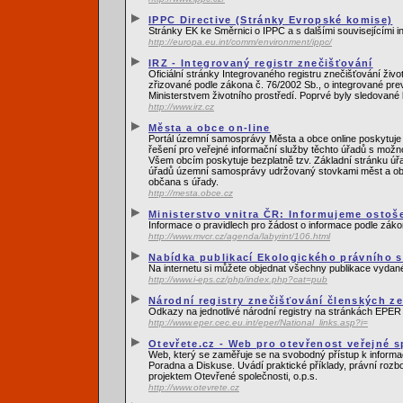
IPPC Directive (Stránky Evropské komise)
Stránky EK ke Směrnici o IPPC a s dalšími souvisejícími 
http://europa.eu.int/comm/environment/ippc/
IRZ - Integrovaný registr znečišťování
Oficiální stránky Integrovaného registru znečišťování živ
zřizované podle zákona č. 76/2002 Sb., o integrované pre
Ministerstvem životního prostředí. Poprvé byly sledované 
http://www.irz.cz
Města a obce on-line
Portál územní samosprávy Města a obce online poskytuje 
řešení pro veřejné informační služby těchto úřadů s možn
Všem obcím poskytuje bezplatně tzv. Základní stránku úřa
úřadů územní samosprávy udržovaný stovkami měst a obcí
občana s úřady.
http://mesta.obce.cz
Ministerstvo vnitra ČR: Informujeme ostoše
Informace o pravidlech pro žádost o informace podle záko
http://www.mvcr.cz/agenda/labyrint/106.html
Nabídka publikací Ekologického právního s
Na internetu si můžete objednat všechny publikace vydané
http://www.i-eps.cz/php/index.php?cat=pub
Národní registry znečišťování členských z
Odkazy na jednotlivé národní registry na stránkách EPER 
http://www.eper.cec.eu.int/eper/National_links.asp?i=
Otevřete.cz - Web pro otevřenost veřejné s
Web, který se zaměřuje se na svobodný přístup k informací
Poradna a Diskuse. Uvádí praktické příklady, právní rozbo
projektem Otevřené společnosti, o.p.s.
http://www.otevrete.cz