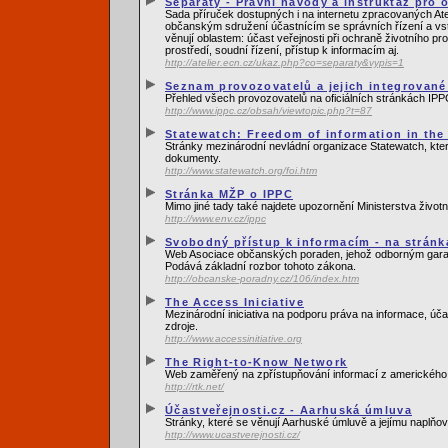
Separáty - Právní návody a instruktáž pro
Sada příruček dostupných i na internetu zpracovaných Ate
občanským sdružení účastnícím se správních řízení a vs
věnují oblastem: účast veřejnosti při ochraně životního pr
prostředí, soudní řízení, přístup k informacím aj.
http://atelier.ecn.cz/ukaz.php?co=separaty&vypis=1
Seznam provozovatelů a jejich integrované
Přehled všech provozovatelů na oficiálních stránkách IPP
http://www.ippc.cz/obsah/viewtopic.php?t=87
Statewatch: Freedom of information in th
Stránky mezinárodní nevládní organizace Statewatch, kt
dokumenty.
http://www.statewatch.org/foi.htm
Stránka MŽP o IPPC
Mimo jiné tady také najdete upozornění Ministerstva životn
http://www.env.cz/ippc
Svobodný přístup k informacím - na strán
Web Asociace občanských poraden, jehož odborným garant
Podává základní rozbor tohoto zákona.
http://obcanske-poradny.cz/106/index.htm
The Access Iniciative
Mezinárodní iniciativa na podporu práva na informace, úča
zdroje.
http://www.accessinitiative.org
The Right-to-Know Network
Web zaměřený na zpřístupňování informací z amerického r
http://rtk.net/
Účastveřejnosti.cz - Aarhuská úmluva
Stránky, které se věnují Aarhuské úmluvě a jejímu naplňo
http://www.ucastverejnosti.cz/