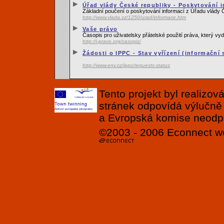
Úřad vlády České republiky - Poskytování i
Základní poučení o poskytování informací z Úřadu vlády 
http://www.vlada.cz/1250/urad/informace.htm
Vaše právo
Časopis pro uživatelsky přátelské použití práva, který 
http://i-pravo.org/casopis/
Žádosti o IPPC - Stav vyřízení (informační
http://www.env.cz/ippc/requests-status
Tento projekt byl realizo
stránek odpovídá výlučně
a Evropská komise neodpov
©2003 - 2006
Econnect
w