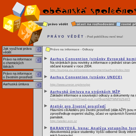
PRÁVO VĚDĚT
- Pod pokličkou není tma!
Jak využívat práva
Právo na informace - Odkazy
vědět
Aarhus Convention (stránky Evropské komi
Právo na informace
Na stránkách jsou novinky a informace o jednání stran úm
o chemických
občané konané v roce 2004.
látkách
http://europa.eu.int/comm/environment/aarhus/index.htm
Právo na informace
o životním prostředí
Aarhus Convention (stránky UNECE)
Aarhuská úmluva
http://www.unece.org/env/pp
Aarhuská úmluva na stránkách MŽP
Základní informace a související odkazy a dokumenty na s
http://www.env.cz/AIS/web-pub.nsf/$pid/MZPMNF8Z64K5
Ateliér pro životní prostředí
Hlavními cíli Ateliéru pro životní prostředí (dále AŽP) js
zprostředkuje expertní služby, účast ve správních řízeníc
památek.
http://atelier.ecn.cz
BARANYOVÁ, Irena: Analýza vstupního fo
Absolventská práce studentky Vyšší odborné školy infor
jejich fungování.