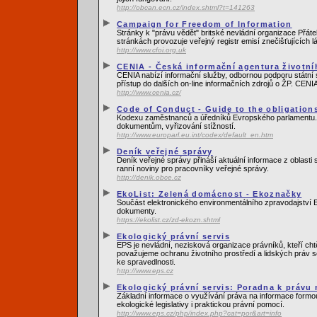
http://obcan.ecn.cz/index.shtml?t=141263
Campaign for Freedom of Information
Stránky k "právu vědět" britské nevládní organizace Přát
stránkách provozuje veřejný registr emisí znečišťujících lá
http://www.cfoi.org.uk
CENIA - Česká informační agentura životní
CENIA nabízí informační služby, odbornou podporu státní sp
přístup do dalších on-line informačních zdrojů o ŽP. CENIA 
http://www.cenia.cz/
Code of Conduct - Guide to the obligations
Kodexu zaměstnanců a úředníků Evropského parlamentu. Souč
dokumentům, vyřizování stížností.
http://www.europarl.eu.int/codex/default_en.htm
Deník veřejné správy
Deník veřejné správy přináší aktuální informace z oblasti
ranní noviny pro pracovníky veřejné správy.
http://denik.obce.cz
EkoList: Zelená domácnost - Ekoznačky
Součást elektronického environmentálního zpravodajství E
dokumenty.
https://ekolist.cz/zd-ekozn.shtml
Ekologický právní servis
EPS je nevládní, nezisková organizace právníků, kteří cht
považujeme ochranu životního prostředí a lidských práv s
ke spravedlnosti.
http://www.eps.cz
Ekologický právní servis: Poradna k právu
Základní informace o využívání práva na informace formo
ekologické legislativy i praktickou právní pomocí.
http://www.eps.cz/php/index.php?cat=por&art=info