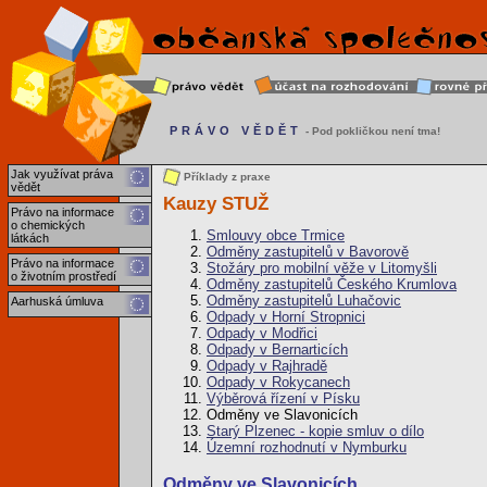
PRÁVO VĚDĚT
- Pod pokličkou není tma!
Jak využívat práva
Příklady z praxe
vědět
Kauzy STUŽ
Právo na informace
o chemických
Smlouvy obce Trmice
látkách
Odměny zastupitelů v Bavorově
Právo na informace
Stožáry pro mobilní věže v Litomyšli
o životním prostředí
Odměny zastupitelů Českého Krumlova
Odměny zastupitelů Luhačovic
Aarhuská úmluva
Odpady v Horní Stropnici
Odpady v Modřici
Odpady v Bernarticích
Odpady v Rajhradě
Odpady v Rokycanech
Výběrová řízení v Písku
Odměny ve Slavonicích
Starý Plzenec - kopie smluv o dílo
Územní rozhodnutí v Nymburku
Odměny ve Slavonicích