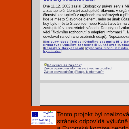
Dne 11.12. 2002 zaslal Ekologický právní servis 
a zastupitelů, členství zastupitelů Slavonic v org
členství zastupitelů v orgánech rozpočtových a př
kde je město Slavonice členem, nebo se jinak účast
kdy bylo město Slavonice, nebo Rada žalováni na z
zastupitelů v konkrétních věcech. Do uplynutí zá
věci "fiktivního rozhodnutí o odepření informací "
odvolával na ochranu osobních údajů). Nepožadoval
[
Smlouvy obce Trmice
] [
Odměny zastupitelů v Ba
Krumlova
] [
Odměny zastupitelů Luhačovic
] [
Odpad
[
Odpady v Rokycanech
] [
Výběrová řízení v Písku
Nymburku
]
Související zákony
:
Zákon o právu na informace o životním prostředí
Zákon o svobodném přístupu k informacím
Tento projekt byl realizo
stránek odpovídá výlučně
a Evropská komise neodpov