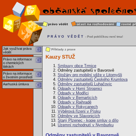
PRÁVO VĚDĚT
- Pod pokličkou není tma!
Jak využívat práva
Příklady z praxe
vědět
Kauzy STUŽ
Právo na informace
o chemických
Smlouvy obce Trmice
látkách
Odměny zastupitelů v Bavorově
Právo na informace
Stožáry pro mobilní věže v Litomyšli
o životním prostředí
Odměny zastupitelů Českého Krumlova
Odměny zastupitelů Luhačovic
Aarhuská úmluva
Odpady v Horní Stropnici
Odpady v Modřici
Odpady v Bernarticích
Odpady v Rajhradě
Odpady v Rokycanech
Výběrová řízení v Písku
Odměny ve Slavonicích
Starý Plzenec - kopie smluv o dílo
Územní rozhodnutí v Nymburku
Odměny zastupitelů v Bavorově