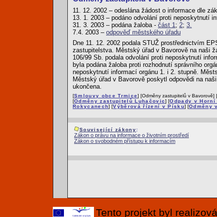
11. 12. 2002 – odeslána žádost o informace dle zá
13. 1. 2003 – podáno odvolání proti neposkytnutí i
31. 3. 2003 – podána žaloba -
část 1
;
2
;
3.
7.4. 2003 –
odpověď městského úřadu
Dne 11. 12. 2002 podala STUŽ prostřednictvím EP
zastupitelstva. Městský úřad v Bavorově na naši ž
106/99 Sb. podala odvolání proti neposkytnutí inf
byla podána žaloba proti rozhodnutí správního orgá
neposkytnutí informací orgánu 1. i 2. stupně. Měst
Městský úřad v Bavorově poskytl odpovědi na naši 
ukončena.
[
Smlouvy obce Trmice
] [Odměny zastupitelů v Bavorově] 
[
Odměny zastupitelů Luhačovic
] [
Odpady v Horní 
Rokycanech
] [
Výběrová řízení v Písku
] [
Odměny v
Související zákony
:
Zákon o právu na informace o životním prostředí
Zákon o svobodném přístupu k informacím
Tento projekt byl realizo