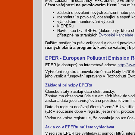
Mezi základními účastníky IPPC aktivit je ve Směr
účast veřejnosti na povolovacím řízení"
má mít v
žádosti o povolení nových zařízení nebo p
rozhodnutí o povolení, obsahující alespoň ko
výsledkům monitorování výpustí
k EPERu
Navíc jsou tzv. BREFs (dokumenty, které shr
přístupné na stránkách
Evropské kanceláře
Dalším posílením práv veřejnosti v oblasti povolo
různých plánů a programů, které se vztahují k 
EPER - European Pollutant Emission R
EPER je dostupný na internetové adrese
http://www
Vytvoření registru stanovila Směrnice Rady 96/61/
jeho vznik a fungování upraveno v Rozhodnutí Evr
Základní principy EPERu
Členské státy zasílají data elektronicky.
Zpráva má obsahovat údaje o emisích látek do vod
Získaná data jsou zveřejňována prostřednictvím int
Data do registru dodávají členské země EU ve tříle
(ČR v současné době v registru ještě není, protož
Vadou na kráse registru je, že obsahuje pouze úd
Jak a co v EPERu můžete vyhledávat
V registru EPER lze vyhledávat pomocí filtrů, inter