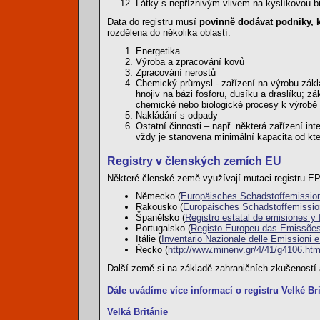
Látky s nepříznivým vlivem na kyslíkovou b
Data do registru musí
povinně dodávat podniky, 
rozdělena do několika oblastí:
Energetika
Výroba a zpracování kovů
Zpracování nerostů
Chemický průmysl - zařízení na výrobu zák
hnojiv na bázi fosforu, dusíku a draslíku; z
chemické nebo biologické procesy k výrobě 
Nakládání s odpady
Ostatní činnosti – např. některá zařízení in
vždy je stanovena minimální kapacita od kte
Registry v členských zemích EU
Některé členské země využívají mutaci registru E
Německo (
Europäisches Schadstoffemission
Rakousko (
Europäisches Schadstoffemissio
Španělsko (
Registro estatal de emisiones y
Portugalsko (
Registo Europeu das Emissões
Itálie (
Inventario Nazionale delle Emissioni e
Řecko (
http://www.minenv.gr/4/41/g4106.htm
Další země si na základě zahraničních zkušeností a 
Dále uvádíme více informací o registru Velké Br
Velká Británie