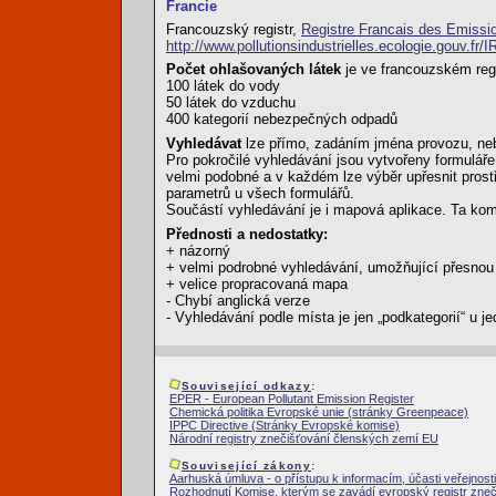
Francie
Francouzský registr,
Registre Francais des Emissi
http://www.pollutionsindustrielles.ecologie.gouv.fr/
Počet ohlašovaných látek
je ve francouzském reg
100 látek do vody
50 látek do vzduchu
400 kategorií nebezpečných odpadů
Vyhledávat
lze přímo, zadáním jména provozu, neb
Pro pokročilé vyhledávání jsou vytvořeny formuláře
velmi podobné a v každém lze výběr upřesnit prost
parametrů u všech formulářů.
Součástí vyhledávání je i mapová aplikace. Ta komb
Přednosti a nedostatky:
+ názorný
+ velmi podrobné vyhledávání, umožňující přesnou
+ velice propracovaná mapa
- Chybí anglická verze
- Vyhledávání podle místa je jen „podkategorií“ u je
Související odkazy
:
EPER - European Pollutant Emission Register
Chemická politika Evropské unie (stránky Greenpeace)
IPPC Directive (Stránky Evropské komise)
Národní registry znečišťování členských zemí EU
Související zákony
:
Aarhuská úmluva - o přístupu k informacím, účasti veřejnosti
Rozhodnutí Komise, kterým se zavádí evropský registr zne