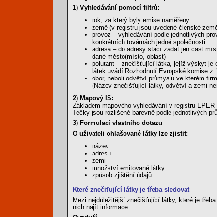
1) Vyhledávání pomocí filtrů:
rok, za který byly emise naměřeny
země (v registru jsou uvedené členské zem
provoz – vyhledávání podle jednotlivých pr
konkrétních továrnách jedné společnosti
adresa – do adresy stačí zadat jen část mís
dané město(místo, oblast)
polutant – znečišťující látka, jejíž výskyt 
látek uvádí Rozhodnutí Evropské komise z 
obor, neboli odvětví průmyslu ve kterém firma
(Název znečišťující látky, odvětví a zemi n
2) Mapový IS:
Základem mapového vyhledávání v registru EPER je
Tečky jsou rozlišené barevně podle jednotlivých p
3) Formulací vlastního dotazu
O uživateli ohlašované látky lze zjistit:
název
adresu
zemi
množství emitované látky
způsob zjištění údajů
Které znečiťující látky je třeba sledovat
Mezi nejdůležitější znečišťující látky, které je tř
nich najít informace: