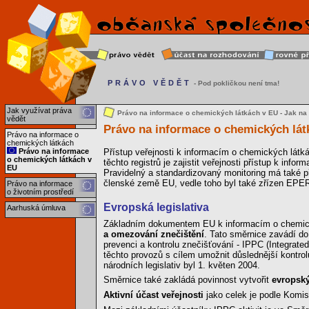
PRÁVO VĚDĚT
- Pod pokličkou není tma!
Jak využívat práva
Právo na informace o chemických látkách v EU - Jak na 
vědět
Právo na informace o chemických lát
Právo na informace o
chemických látkách
Právo na informace
Přístup veřejnosti k informacím o chemických lát
o chemických látkách v
těchto registrů je zajistit veřejnosti přístup k info
EU
Pravidelný a standardizovaný monitoring má také př
členské země EU, vedle toho byl také zřízen EPER 
Právo na informace
o životním prostředí
Evropská legislativa
Aarhuská úmluva
Základním dokumentem EU k informacím o chemic
a omezování znečištění
. Tato směrnice zavádí do
prevenci a kontrolu znečišťování - IPPC (Integrate
těchto provozů s cílem umožnit důslednější kontrol
národních legislativ byl 1. květen 2004.
Směrnice také zakládá povinnost vytvořit
evropský
Aktivní účast veřejnosti
jako celek je podle Komis