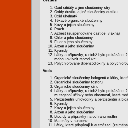
Ovzduší
Oxid siřičitý a jiné sloučeniny síry
Oxidy dusíku a jiné sloučeniny dusíku
Oxid uhelnatý
Těkavé organické sloučeniny
Kovy a jejich sloučeniny
Prach
Azbest (suspendované částice, vlákna)
Chlor a jeho sloučeniny
Fluor a jeho sloučeniny
Arzen a jeho sloučeniny
Kyanidy
Látky a přípravky, u nichž bylo prokázáno, 
mohou ovlivnit reprodukci
Polychlorované dibenzodioxiny a polychloro
Voda
Organické sloučeniny halogenů a látky, kter
Organické sloučeniny fosforu
Organické sloučeniny cínu
Látky a přípravky, u nichž bylo prokázáno, 
mutagenní účinky nebo vlastnosti, které moh
Perzistentní uhlovodíky a perzistentní a bi
Kyanidy
Kovy a jejich sloučeniny
Arzen a jeho sloučeniny
Biocidy a přípravky na ochranu rostlin
Materiály v suspenzi
Látky, které přispívají k eutrofizaci (zejmé