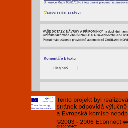
Směrnice Rady 96/61/ES o integrované prevenci a omezován
Související zprávy
:
VAŠE DOTAZY, NÁVRHY A PŘIPOMÍNKY
na doplnění nám 
Uvítáme také vaše
ZKUŠENOSTI S OBČANSKÝMI AKTIVI
Pokud máte zájem o pravidelné automatické
ZASÍLÁNÍ NOV
Komentáře k textu
Tento projekt byl realizo
stránek odpovídá výlučně
a Evropská komise neodpov
©2003 - 2006
Econnect
w