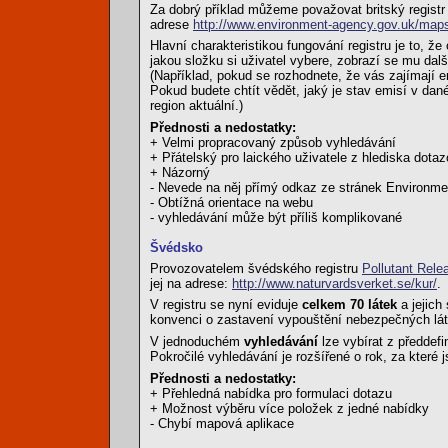
Za dobrý příklad můžeme považovat britský regist
adrese
http://www.environment-agency.gov.uk/map
Hlavní charakteristikou fungování registru je to, že
jakou složku si uživatel vybere, zobrazí se mu dalš
(Například, pokud se rozhodnete, že vás zajímají e
Pokud budete chtít vědět, jaký je stav emisí v dané
region aktuální.)
Přednosti a nedostatky:
+ Velmi propracovaný způsob vyhledávání
+ Přátelský pro laického uživatele z hlediska dota
+ Názorný
- Nevede na něj přímý odkaz ze stránek Environme
- Obtížná orientace na webu
- vyhledávání může být příliš komplikované
Švédsko
Provozovatelem švédského registru
Pollutant Rele
jej na adrese:
http://www.naturvardsverket.se/kur/
.
V registru se nyní eviduje
celkem 70 látek
a jejich
konvenci o zastavení vypouštění nebezpečných lát
V jednoduchém
vyhledávání
lze vybírat z předdef
Pokročilé vyhledávání je rozšířené o rok, za kter
Přednosti a nedostatky:
+ Přehledná nabídka pro formulaci dotazu
+ Možnost výběru více položek z jedné nabídky
- Chybí mapová aplikace